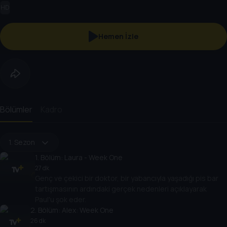
HD
Hemen İzle
Bölümler
Kadro
1. Sezon
1
. Bölüm:
Laura - Week One
27 dk
Genç ve çekici bir doktor, bir yabancıyla yaşadığı pis bar
tartışmasının ardındaki gerçek nedenleri açıklayarak
Paul'u şok eder.
2
. Bölüm:
Alex: Week One
26 dk