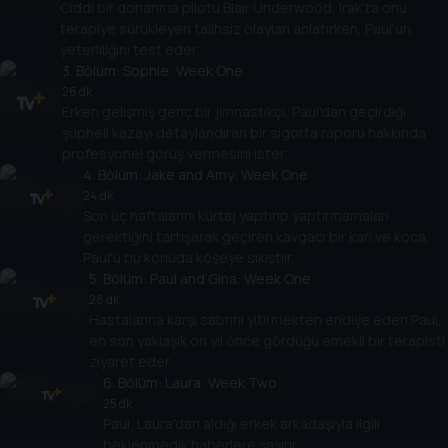
Ciddi bir donanma pilotu Blair Underwood, Irak'ta onu
terapiye sürükleyen talihsiz olayları anlatırken, Paul'un
yeterliliğini test eder.
3
. Bölüm:
Sophie: Week One
26 dk
Erken gelişmiş genç bir jimnastikçi, Paul'dan geçirdiği
şüpheli kazayı detaylandıran bir sigorta raporu hakkında
profesyonel görüş vermesini ister.
4
. Bölüm:
Jake and Amy: Week One
24 dk
Son üç haftalarını kürtaj yaptırıp yaptırmamaları
gerektiğini tartışarak geçiren kavgacı bir karı ve koca,
Paul'u bu konuda köşeye sıkıştıır.
5
. Bölüm:
Paul and Gina: Week One
28 dk
Hastalarına karşı sabrını yitirmekten endişe eden Paul,
en son yaklaşık on yıl önce gördüğü emekli bir terapisti
ziyaret eder.
6
. Bölüm:
Laura: Week Two
25 dk
Paul, Laura'dan aldığı erkek arkadaşıyla ilgili
beklenmedik haberlere şaşırır.