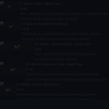
17
. Bölüm:
Alex: Week Four
26 dk
Alex, Laura ile son karşılaşmasını anlatır ve terapinin ona
yardımcı olup olamayacağını sorgular.
18
. Bölüm:
Sophie: Week Four
23 dk
Bütün gece uyanık kalmaktan bitkin düşen Sophie,
kazaya yol açan olayları ayrıntılarıyla anlatır.
19
. Bölüm:
Jake and Amy: Week Four
23 dk
Paul, Jake ve Amy'nin istikrarsız ilişkisini
besleyen sorunları araştırır.
20
. Bölüm:
Paul and Gina: Week Four
25 dk
Gina ve Paul, terapistler ve hastalar arasındaki
sınırları tartışırken eski bir yara yeniden ortaya çıkar.
21
. Bölüm:
Laura: Week Five
24 dk
Hastanede bir olaydan kıl payı kurtulması, Laura'nın
gençliğinde yaşlı bir adam hakkında beklenmedik
açıklamalarını tetikler.