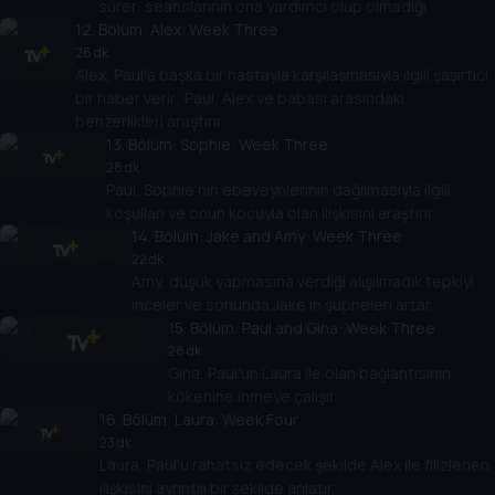
sürer: seanslarının ona yardımcı olup olmadığı.
12
. Bölüm:
Alex: Week Three
26 dk
Alex, Paul'a başka bir hastayla karşılaşmasıyla ilgili şaşırtıcı
bir haber verir; Paul, Alex ve babası arasındaki
benzerlikleri araştırır.
13
. Bölüm:
Sophie: Week Three
28 dk
Paul, Sophie'nin ebeveynlerinin dağılmasıyla ilgili
koşulları ve onun koçuyla olan ilişkisini araştırır.
14
. Bölüm:
Jake and Amy: Week Three
22 dk
Amy, düşük yapmasına verdiği alışılmadık tepkiyi
inceler ve sonunda Jake'in şüpheleri artar.
15
. Bölüm:
Paul and Gina: Week Three
28 dk
Gina, Paul'un Laura ile olan bağlantısının
kökenine inmeye çalışır.
16
. Bölüm:
Laura: Week Four
23 dk
Laura, Paul'u rahatsız edecek şekilde Alex ile filizlenen
ilişkisini ayrıntılı bir şekilde anlatır.