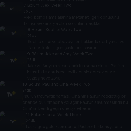
7
. Bölüm:
Alex: Week Two
26 dk
Alex, bombalama alanına metanetli geri dönüşünü
tartışır ve karısıyla olan sorunlarını açıklar.
8
. Bölüm:
Sophie: Week Two
27 dk
Sophie ekibi ve ebeveynleri hakkında dert yanar ve
Paul psikolojik görüşüyle ​​onu şaşırtır.
9
. Bölüm:
Jake and Amy: Week Two
25 dk
Jake ve Amy'nin seansı aniden sona erince, Paul'un
karısı Kate onu kendi evliliklerinin gerçekleriyle
yüzleşmeye zorlar.
10
. Bölüm:
Paul and Gina: Week Two
27 dk
Paul'un travmatik haftası, Gina'nın Paul'un reddettiği bir
öneride bulunmasına yol açar. Paul'un savunmasında bu
Gina'nın kendi geçmişine işaret eder.
11
. Bölüm:
Laura: Week Three
24 dk
Laura geç geldikten sonra, Paul zor bir konuyu öne