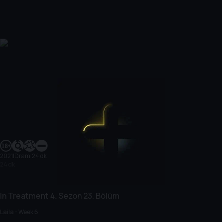
2021
|
Dram
|
24 dk
24 dk
In Treatment
4. Sezon
23. Bölüm
Laila - Week 6