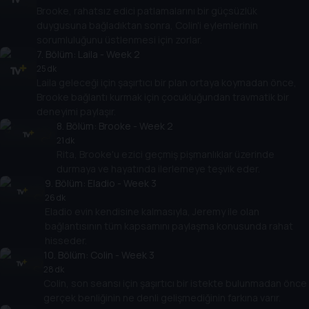
Brooke, rahatsız edici patlamalarını bir güçsüzlük
duygusuna bağladıktan sonra, Colin'i eylemlerinin
sorumluluğunu üstlenmesi için zorlar.
7
. Bölüm:
Laila - Week 2
25 dk
Laila geleceği için şaşırtıcı bir plan ortaya koymadan önce,
Brooke bağlantı kurmak için çocukluğundan travmatik bir
deneyimi paylaşır.
8
. Bölüm:
Brooke - Week 2
21 dk
Rita, Brooke'u ezici geçmiş pişmanlıklar üzerinde
durmaya ve hayatında ilerlemeye teşvik eder.
9
. Bölüm:
Eladio - Week 3
26 dk
Eladio evin kendisine kalmasıyla, Jeremy ile olan
bağlantısının tüm kapsamını paylaşma konusunda rahat
hisseder.
10
. Bölüm:
Colin - Week 3
28 dk
Colin, son seansı için şaşırtıcı bir istekte bulunmadan önce
gerçek benliğinin ne denli gelişmediğinin farkına varır.