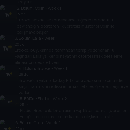
araştırır.
2
. Bölüm:
Colin - Week 1
27 dk
Brooke, sözde terapi hevesine rağmen tereddütlü
davrandığını gösteren ilk ücretsiz müşterisi Colin ile
çalışmaya başlar.
3
. Bölüm:
Laila - Week 1
26 dk
Brooke, büyükannesi tarafından terapiye zorlanan 18
yaşındaki Laila'ya, kendi hayatının otoritesini ilk defa eline
alması için cesaret verir.
4
. Bölüm:
Brooke - Week 1
26 dk
Brooke'un yakın arkadaşı Rita, onu babasının ölümünden
kaçınmanın işini ve ilişkilerini nasıl etkilediğiyle yüzleşmeye
zorlar.
5
. Bölüm:
Eladio - Week 2
25 dk
Eladio, Brooke ile bir anlaşma yaptıktan sonra, işverenleri
ve oğulları Jeremy ile olan karmaşık ilişkisini anlatır.
6
. Bölüm:
Colin - Week 2
29 dk