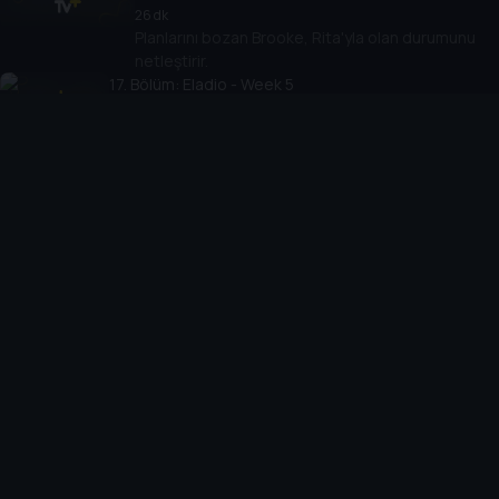
26 dk
Planlarını bozan Brooke, Rita'yla olan durumunu
netleştirir.
17
. Bölüm:
Eladio - Week 5
25 dk
Önemli bir yaşam kararını açıklayan Eladio, Brooke'un
tepkisiyle sarsılır.
18
. Bölüm:
Colin - Week 5
27 dk
Colin habersiz bir şekilde kapısına geldiğinde Brooke'un
kişisel ve profesyonel hayatları birbirine girer.
19
. Bölüm:
Laila - Week 5
24 dk
Laila kendini anlama duygusu geliştirmek için mücadele
ederken, Brooke benzersiz bir teknik ve yerinde bir soru ile
onu zorlar.
20
. Bölüm:
Brooke - Week 5
27 dk
Brooke, aylardır kaçındığı bir ziyaret için gergin bir şekilde
hazırlanır. Brooke, geçmiş travmanın namlusuna bakarken
saklanacak hiçbir yer kalmaz.