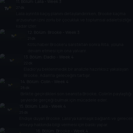
11
. Bölüm:
Laila - Week 3
27 dk
Laila ayrıntılı kaçış planını detaylandırırken, Brooke kaçma
arzusunun izini zorlu bir çocukluk ve toplumsal adaletsizliğe
kadar izler.
12
. Bölüm:
Brooke - Week 3
21 dk
Kötü haber Brooke'u sarstıktan sonra Rita, yoluna
devam etmesi için ona yalvarır.
13
. Bölüm:
Eladio - Week 4
22 dk
Eladio'yu beklenmedik bir analizle hazırlıksız yakalayan
Brooke, Adam'la geleceğini tartışır.
14
. Bölüm:
Colin - Week 4
28 dk
Birlikte geçirdikleri son seansta Brooke, Colin'in paylaştığı
şeylerde gerçeği bulmak için mücadele eder.
15
. Bölüm:
Laila - Week 4
25 dk
Endişe duyan Brooke, Laila'ya karmaşık bağlantı ve gelecek
anlayışı hakkında bilgi vermesi için baskı yapar.
16
. Bölüm:
Brooke - Week 4