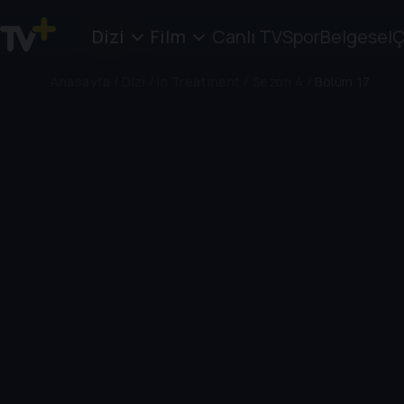
Dizi
Film
Canlı TV
Spor
Belgesel
Ç
Anasayfa
/
Dizi
/
In Treatment
/
Sezon 4
/
Bölüm 17