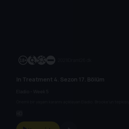
2021
|
Dram
|
26 dk
In Treatment
4. Sezon
17. Bölüm
Eladio - Week 5
Önemli bir yaşam kararını açıklayan Eladio, Brooke'un tepkisiyl
HD