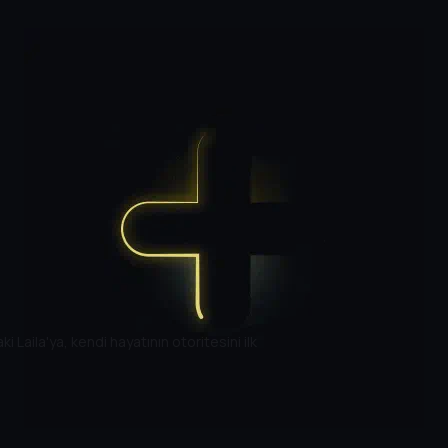
Laila'ya, kendi hayatının otoritesini ilk