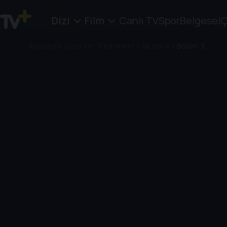
Dizi
Film
Canlı TV
Spor
Belgesel
Ç
Anasayfa
/
Dizi
/
In Treatment
/
Sezon 4
/
Bölüm 3