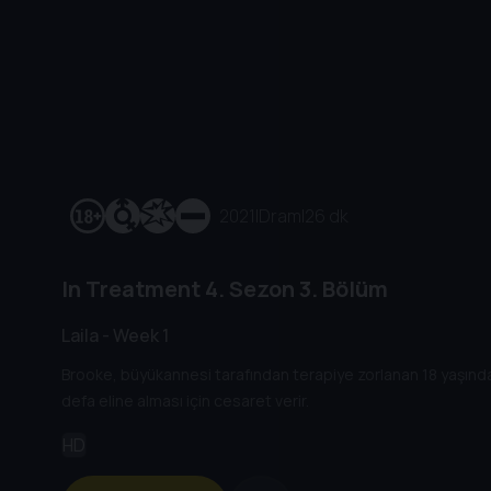
2021
|
Dram
|
26 dk
In Treatment
4. Sezon
3. Bölüm
Laila - Week 1
Brooke, büyükannesi tarafından terapiye zorlanan 18 yaşındaki 
defa eline alması için cesaret verir.
HD