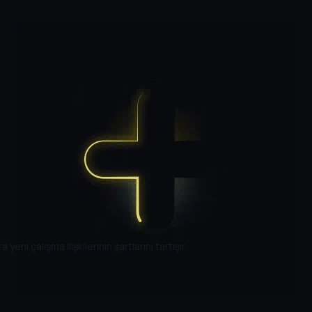
ni çalışma ilişkilerinin şartlarını tartışır.