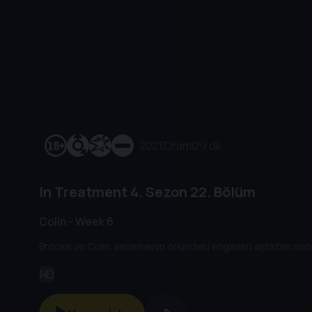
2021
|
Dram
|
29 dk
In Treatment
4. Sezon
22. Bölüm
Colin - Week 6
Brooke ve Colin, ilerlemenin önündeki engelleri aştıktan sonra ye
HD