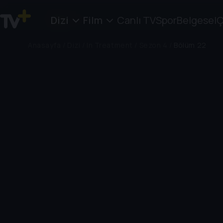
Dizi
Film
Canlı TV
Spor
Belgesel
Ç
Anasayfa
/
Dizi
/
In Treatment
/
Sezon 4
/
Bölüm 22