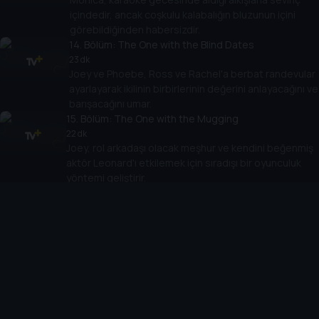
içindedir, ancak coşkulu kalabalığın bluzunun içini
görebildiğinden habersizdir.
14
. Bölüm:
The One with the Blind Dates
23 dk
Joey ve Phoebe, Ross ve Rachel'a berbat randevular
ayarlayarak ikilinin birbirlerinin değerini anlayacağını ve
barışacağını umar.
15
. Bölüm:
The One with the Mugging
22 dk
Joey, rol arkadaşı olacak meşhur ve kendini beğenmiş
aktör Leonard'ı etkilemek için sıradışı bir oyunculuk
yöntemi geliştirir.
16
. Bölüm:
The One with the Boob Job
23 dk
Monica ve Chandler, gizlice Joey'den borç isterler.
Phoebe, Mike'ı onunla yaşamaya davet eder. Rachel,
daireyi bebek güvenliği için düzenler.
17
. Bölüm:
The One with the Memorial Service
23 dk
Ross ve Chandler, eski okullarının web sitesinde
karşılıklı birbirleriyle uğraşırlar. Phoebe’nin eski