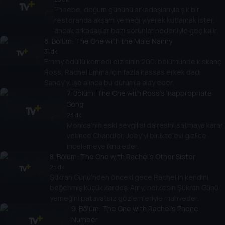
Phoebe, doğum gününü arkadaşlarıyla şık bir
restoranda akşam yemeği yiyerek kutlamak ister,
ancak arkadaşlar bazı sorunlar nedeniyle geç kalır.
6
. Bölüm:
The One with the Male Nanny
31 dk
Emmy ödüllü komedi dizisinin 200. bölümünde kıskanç
Ross, Rachel Emma için fazla hassas erkek dadı
Sandy'yi işe alınca bu durumla alay eder.
7
. Bölüm:
The One with Ross's Inappropriate
Song
23 dk
Monica'nın eski sevgilisi dairesini satmaya karar
verince Chandler, Joey'yi birlikte evi gizlice
incelemeye ikna eder.
8
. Bölüm:
The One with Rachel's Other Sister
25 dk
Şükran Günü'nden önceki gece Rachel'ın kendini
beğenmiş küçük kardeşi Amy, herkesin Şükran Günü
yemeğini patavatsız gözlemleriyle mahveder.
9
. Bölüm:
The One with Rachel's Phone
Number