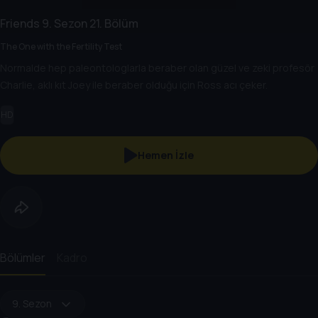
Friends
9. Sezon
21. Bölüm
The One with the Fertility Test
Normalde hep paleontologlarla beraber olan güzel ve zeki profesör
Charlie, aklı kıt Joey ile beraber olduğu için Ross acı çeker.
HD
Hemen İzle
Bölümler
Kadro
9. Sezon