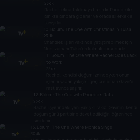
23 dk
Rachel tekrar takılmaya hazırdır. Phoebe ile
birlikte bir bara giderler ve orada iki erkekle
tanışırlar.
10
. Bölüm:
The One with Christmas in Tulsa
23 dk
Chandler, işleri vaktinde yetiştirebilmek için
Noel zamanı Tulsa'da kalmak zorundadır.
11
. Bölüm:
The One Where Rachel Goes Back
to Work
23 dk
Rachel, kendisi doğum iznindeyken onun
işlerini yapan yakışıklı geçici eleman Gavin'e
rastlayınca şaşırır.
12
. Bölüm:
The One with Phoebe's Rats
23 dk
Rachel işyerindeki yeni yakışıklı rakibi Gavin'in, kendi
doğum günü partisine davet edildiğini öğrenince
sinirlenir.
13
. Bölüm:
The One Where Monica Sings
30 dk
Monica, karaoke gecesinde aldığı alkışlarla sevinç