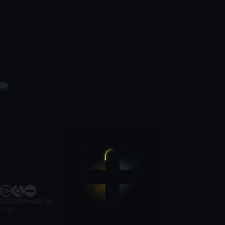
2003
|
Komedi
|
27 dk
27 dk