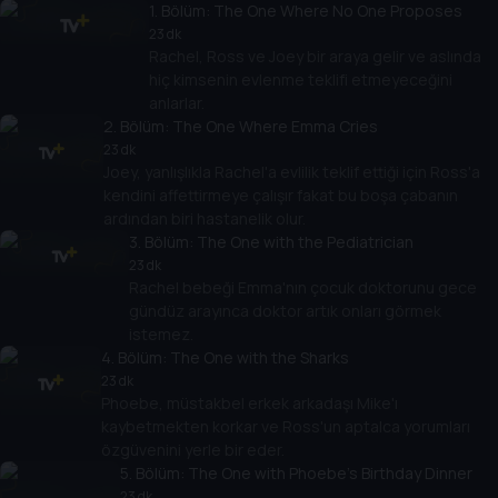
1
. Bölüm:
The One Where No One Proposes
23 dk
Rachel, Ross ve Joey bir araya gelir ve aslında
hiç kimsenin evlenme teklifi etmeyeceğini
anlarlar.
2
. Bölüm:
The One Where Emma Cries
23 dk
Joey, yanlışlıkla Rachel'a evlilik teklif ettiği için Ross'a
kendini affettirmeye çalışır fakat bu boşa çabanın
ardından biri hastanelik olur.
3
. Bölüm:
The One with the Pediatrician
23 dk
Rachel bebeği Emma'nın çocuk doktorunu gece
gündüz arayınca doktor artık onları görmek
istemez.
4
. Bölüm:
The One with the Sharks
23 dk
Phoebe, müstakbel erkek arkadaşı Mike'ı
kaybetmekten korkar ve Ross'un aptalca yorumları
özgüvenini yerle bir eder.
5
. Bölüm:
The One with Phoebe's Birthday Dinner
23 dk