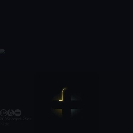
2003
|
Komedi
|
23 dk
23 dk