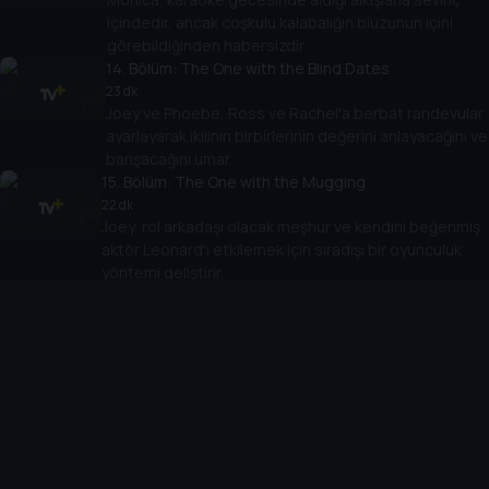
içindedir, ancak coşkulu kalabalığın bluzunun içini
görebildiğinden habersizdir.
14
. Bölüm:
The One with the Blind Dates
23 dk
Joey ve Phoebe, Ross ve Rachel'a berbat randevular
ayarlayarak ikilinin birbirlerinin değerini anlayacağını ve
barışacağını umar.
15
. Bölüm:
The One with the Mugging
22 dk
Joey, rol arkadaşı olacak meşhur ve kendini beğenmiş
aktör Leonard'ı etkilemek için sıradışı bir oyunculuk
yöntemi geliştirir.
16
. Bölüm:
The One with the Boob Job
23 dk
Monica ve Chandler, gizlice Joey'den borç isterler.
Phoebe, Mike'ı onunla yaşamaya davet eder. Rachel,
daireyi bebek güvenliği için düzenler.
17
. Bölüm:
The One with the Memorial Service
23 dk
Ross ve Chandler, eski okullarının web sitesinde
karşılıklı birbirleriyle uğraşırlar. Phoebe’nin eski