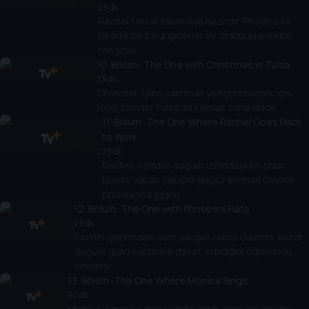
23 dk
Rachel tekrar takılmaya hazırdır. Phoebe ile
birlikte bir bara giderler ve orada iki erkekle
tanışırlar.
10
. Bölüm:
The One with Christmas in Tulsa
23 dk
Chandler, işleri vaktinde yetiştirebilmek için
Noel zamanı Tulsa'da kalmak zorundadır.
11
. Bölüm:
The One Where Rachel Goes Back
to Work
23 dk
Rachel, kendisi doğum iznindeyken onun
işlerini yapan yakışıklı geçici eleman Gavin'e
rastlayınca şaşırır.
12
. Bölüm:
The One with Phoebe's Rats
23 dk
Rachel işyerindeki yeni yakışıklı rakibi Gavin'in, kendi
doğum günü partisine davet edildiğini öğrenince
sinirlenir.
13
. Bölüm:
The One Where Monica Sings
30 dk
Monica, karaoke gecesinde aldığı alkışlarla sevinç