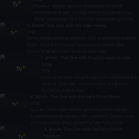
Phoebe, doğum gününü arkadaşlarıyla şık bir
restoranda akşam yemeği yiyerek kutlamak ister,
ancak arkadaşlar bazı sorunlar nedeniyle geç kalır.
6
. Bölüm:
The One with the Male Nanny
31 dk
Emmy ödüllü komedi dizisinin 200. bölümünde kıskanç
Ross, Rachel Emma için fazla hassas erkek dadı
Sandy'yi işe alınca bu durumla alay eder.
7
. Bölüm:
The One with Ross's Inappropriate
Song
23 dk
Monica'nın eski sevgilisi dairesini satmaya karar
verince Chandler, Joey'yi birlikte evi gizlice
incelemeye ikna eder.
8
. Bölüm:
The One with Rachel's Other Sister
25 dk
Şükran Günü'nden önceki gece Rachel'ın kendini
beğenmiş küçük kardeşi Amy, herkesin Şükran Günü
yemeğini patavatsız gözlemleriyle mahveder.
9
. Bölüm:
The One with Rachel's Phone
Number