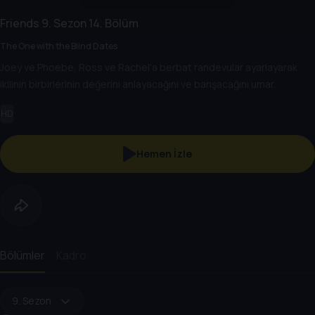
Friends
9. Sezon
14. Bölüm
The One with the Blind Dates
Joey ve Phoebe, Ross ve Rachel'a berbat randevular ayarlayarak
ikilinin birbirlerinin değerini anlayacağını ve barışacağını umar.
HD
Hemen İzle
Bölümler
Kadro
9. Sezon