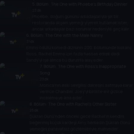
5
. Bölüm:
The One with Phoebe's Birthday Dinner
23 dk
Phoebe, doğum gününü arkadaşlarıyla şık bir
restoranda akşam yemeği yiyerek kutlamak ister,
ancak arkadaşlar bazı sorunlar nedeniyle geç kalır.
6
. Bölüm:
The One with the Male Nanny
31 dk
Emmy ödüllü komedi dizisinin 200. bölümünde kıskanç
Ross, Rachel Emma için fazla hassas erkek dadı
Sandy'yi işe alınca bu durumla alay eder.
7
. Bölüm:
The One with Ross's Inappropriate
Song
23 dk
Monica'nın eski sevgilisi dairesini satmaya karar
verince Chandler, Joey'yi birlikte evi gizlice
incelemeye ikna eder.
8
. Bölüm:
The One with Rachel's Other Sister
25 dk
Şükran Günü'nden önceki gece Rachel'ın kendini
beğenmiş küçük kardeşi Amy, herkesin Şükran Günü
yemeğini patavatsız gözlemleriyle mahveder.