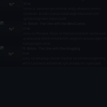
30 dk
Monica, karaoke gecesinde aldığı alkışlarla sevinç
içindedir, ancak coşkulu kalabalığın bluzunun içini
görebildiğinden habersizdir.
14
. Bölüm:
The One with the Blind Dates
23 dk
Joey ve Phoebe, Ross ve Rachel'a berbat randevular
ayarlayarak ikilinin birbirlerinin değerini anlayacağını ve
barışacağını umar.
15
. Bölüm:
The One with the Mugging
22 dk
Joey, rol arkadaşı olacak meşhur ve kendini beğenmiş
aktör Leonard'ı etkilemek için sıradışı bir oyunculuk
yöntemi geliştirir.
16
. Bölüm:
The One with the Boob Job
23 dk
Monica ve Chandler, gizlice Joey'den borç isterler.
Phoebe, Mike'ı onunla yaşamaya davet eder. Rachel,
daireyi bebek güvenliği için düzenler.
17
. Bölüm:
The One with the Memorial Service
23 dk