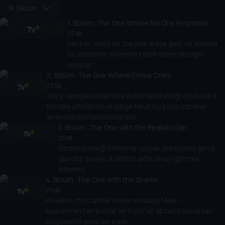
9. Sezon
1
. Bölüm:
The One Where No One Proposes
23 dk
Rachel, Ross ve Joey bir araya gelir ve aslında
hiç kimsenin evlenme teklifi etmeyeceğini
anlarlar.
2
. Bölüm:
The One Where Emma Cries
23 dk
Joey, yanlışlıkla Rachel'a evlilik teklif ettiği için Ross'a
kendini affettirmeye çalışır fakat bu boşa çabanın
ardından biri hastanelik olur.
3
. Bölüm:
The One with the Pediatrician
23 dk
Rachel bebeği Emma'nın çocuk doktorunu gece
gündüz arayınca doktor artık onları görmek
istemez.
4
. Bölüm:
The One with the Sharks
23 dk
Phoebe, müstakbel erkek arkadaşı Mike'ı
kaybetmekten korkar ve Ross'un aptalca yorumları
özgüvenini yerle bir eder.