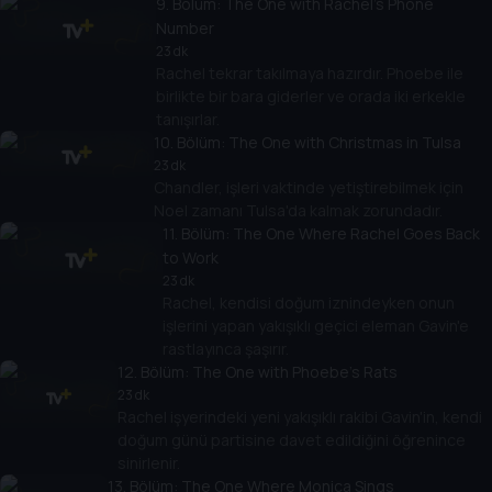
9
. Bölüm:
The One with Rachel's Phone
Number
23 dk
Rachel tekrar takılmaya hazırdır. Phoebe ile
birlikte bir bara giderler ve orada iki erkekle
tanışırlar.
10
. Bölüm:
The One with Christmas in Tulsa
23 dk
Chandler, işleri vaktinde yetiştirebilmek için
Noel zamanı Tulsa'da kalmak zorundadır.
11
. Bölüm:
The One Where Rachel Goes Back
to Work
23 dk
Rachel, kendisi doğum iznindeyken onun
işlerini yapan yakışıklı geçici eleman Gavin'e
rastlayınca şaşırır.
12
. Bölüm:
The One with Phoebe's Rats
23 dk
Rachel işyerindeki yeni yakışıklı rakibi Gavin'in, kendi
doğum günü partisine davet edildiğini öğrenince
sinirlenir.
13
. Bölüm:
The One Where Monica Sings