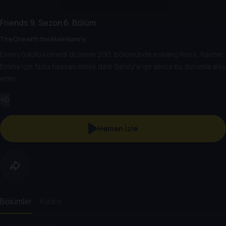
Friends
9. Sezon
6. Bölüm
The One with the Male Nanny
Emmy ödüllü komedi dizisinin 200. bölümünde kıskanç Ross, Rachel
Emma için fazla hassas erkek dadı Sandy'yi işe alınca bu durumla alay
eder.
HD
Hemen İzle
Bölümler
Kadro