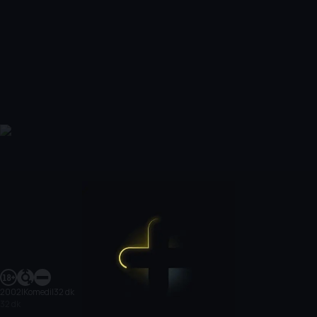
2002
|
Komedi
|
32 dk
32 dk