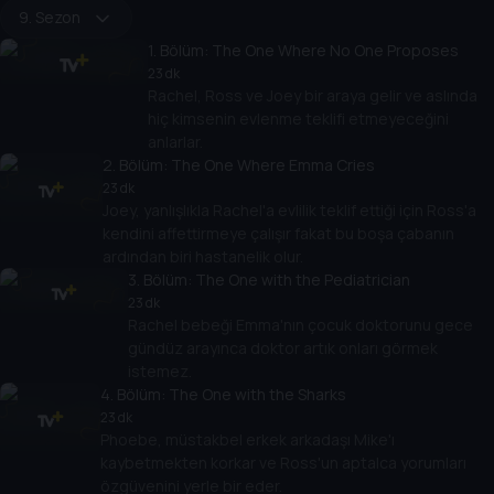
9. Sezon
1
. Bölüm:
The One Where No One Proposes
23 dk
Rachel, Ross ve Joey bir araya gelir ve aslında
hiç kimsenin evlenme teklifi etmeyeceğini
anlarlar.
2
. Bölüm:
The One Where Emma Cries
23 dk
Joey, yanlışlıkla Rachel'a evlilik teklif ettiği için Ross'a
kendini affettirmeye çalışır fakat bu boşa çabanın
ardından biri hastanelik olur.
3
. Bölüm:
The One with the Pediatrician
23 dk
Rachel bebeği Emma'nın çocuk doktorunu gece
gündüz arayınca doktor artık onları görmek
istemez.
4
. Bölüm:
The One with the Sharks
23 dk
Phoebe, müstakbel erkek arkadaşı Mike'ı
kaybetmekten korkar ve Ross'un aptalca yorumları
özgüvenini yerle bir eder.