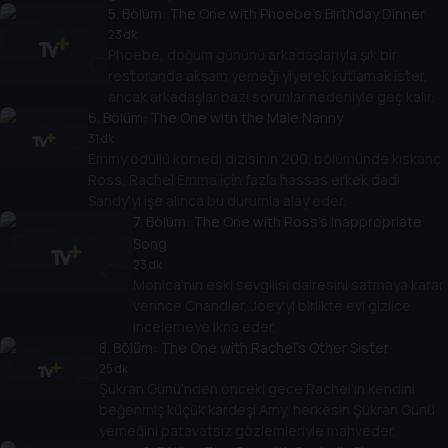
5
. Bölüm:
The One with Phoebe's Birthday Dinner
23 dk
Phoebe, doğum gününü arkadaşlarıyla şık bir
restoranda akşam yemeği yiyerek kutlamak ister,
ancak arkadaşlar bazı sorunlar nedeniyle geç kalır.
6
. Bölüm:
The One with the Male Nanny
31 dk
Emmy ödüllü komedi dizisinin 200. bölümünde kıskanç
Ross, Rachel Emma için fazla hassas erkek dadı
Sandy'yi işe alınca bu durumla alay eder.
7
. Bölüm:
The One with Ross's Inappropriate
Song
23 dk
Monica'nın eski sevgilisi dairesini satmaya karar
verince Chandler, Joey'yi birlikte evi gizlice
incelemeye ikna eder.
8
. Bölüm:
The One with Rachel's Other Sister
25 dk
Şükran Günü'nden önceki gece Rachel'ın kendini
beğenmiş küçük kardeşi Amy, herkesin Şükran Günü
yemeğini patavatsız gözlemleriyle mahveder.