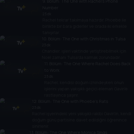
9
. Bölüm:
The One with Rachel's Phone
Number
23 dk
Rachel tekrar takılmaya hazırdır. Phoebe ile
birlikte bir bara giderler ve orada iki erkekle
tanışırlar.
10
. Bölüm:
The One with Christmas in Tulsa
23 dk
Chandler, işleri vaktinde yetiştirebilmek için
Noel zamanı Tulsa'da kalmak zorundadır.
11
. Bölüm:
The One Where Rachel Goes Back
to Work
23 dk
Rachel, kendisi doğum iznindeyken onun
işlerini yapan yakışıklı geçici eleman Gavin'e
rastlayınca şaşırır.
12
. Bölüm:
The One with Phoebe's Rats
23 dk
Rachel işyerindeki yeni yakışıklı rakibi Gavin'in, kendi
doğum günü partisine davet edildiğini öğrenince
sinirlenir.
13
. Bölüm:
The One Where Monica Sings