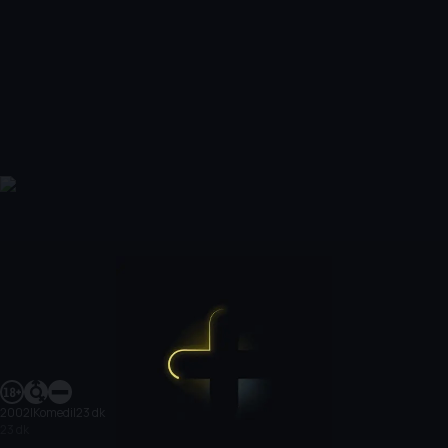
2002
|
Komedi
|
23 dk
23 dk