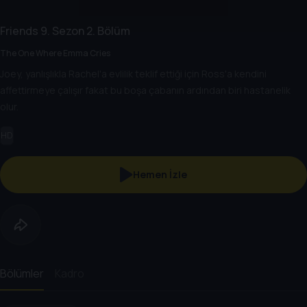
Friends
9. Sezon
2. Bölüm
The One Where Emma Cries
Joey, yanlışlıkla Rachel'a evlilik teklif ettiği için Ross'a kendini
affettirmeye çalışır fakat bu boşa çabanın ardından biri hastanelik
olur.
HD
Hemen İzle
Bölümler
Kadro