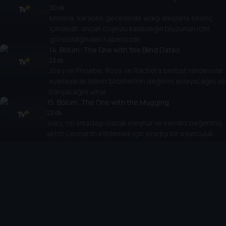
30 dk
Monica, karaoke gecesinde aldığı alkışlarla sevinç
içindedir, ancak coşkulu kalabalığın bluzunun içini
görebildiğinden habersizdir.
14
. Bölüm:
The One with the Blind Dates
23 dk
Joey ve Phoebe, Ross ve Rachel'a berbat randevular
ayarlayarak ikilinin birbirlerinin değerini anlayacağını ve
barışacağını umar.
15
. Bölüm:
The One with the Mugging
22 dk
Joey, rol arkadaşı olacak meşhur ve kendini beğenmiş
aktör Leonard'ı etkilemek için sıradışı bir oyunculuk
yöntemi geliştirir.
16
. Bölüm:
The One with the Boob Job
23 dk
Monica ve Chandler, gizlice Joey'den borç isterler.
Phoebe, Mike'ı onunla yaşamaya davet eder. Rachel,
daireyi bebek güvenliği için düzenler.
17
. Bölüm:
The One with the Memorial Service
23 dk