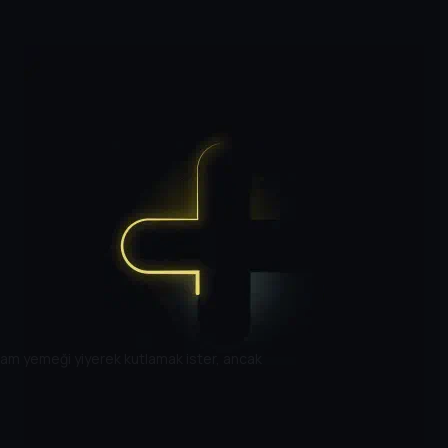
am yemeği yiyerek kutlamak ister, ancak