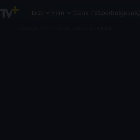
Dizi
Film
Canlı TV
Spor
Belgesel
Ç
Anasayfa
/
Dizi
/
Friends
/
Sezon 9
/
Bölüm 5