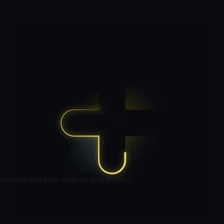
küçük kardeşi Amy, herkesin Şükran Günü