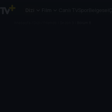
Dizi
Film
Canlı TV
Spor
Belgesel
Ç
Anasayfa
/
Dizi
/
Friends
/
Sezon 9
/
Bölüm 8