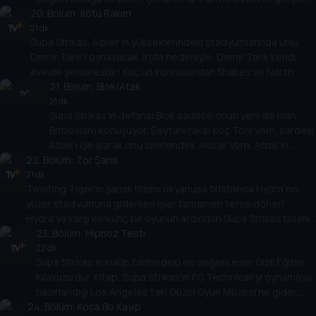
20
mi yoksa kurgu mu olduğunu bulmak Cool Joe’ya kalmış!
. Bölüm:
Kötü Rakım
21 dk
Supa Strikas, Alpler’in yükseklerindeki stadyumlarında ünlü
Demir Tank’ı oynayacak. İrtifa nedeniyle, Demir Tank kendi
evinde yenilmezdir! Koç’un korkusundan Shakes ve North
Shaw ortama ayak uydurmakta zorlanır ve rakıma uyum
21
. Bölüm:
Blok/Atak
sağlamak için bir dağ macerasına gönderilir!
21 dk
Supa Strikas’ın defansı Blok sadece onun yerli dili olan
Brislovian’ı konuşuyor. Şeytani rakip koç Toni Vern, kardeşi
Attak’ı işe alarak onu sinirlendirir. Ancak Vern, Attak’ın
22
. Bölüm:
anında tercümesine imkan veren bir yaka icat eder! Blok,
Zor Şans
Vern tarafından gizlice kontrol edilen benzer bir cihaz
21 dk
Twisting Tiger’ın şanslı tılsımı okyanusa fırlatılınca Hydra’nın
aldığında işler sarpa sarar!
yüzer stadyumuna giderken işler tamamen terse döner!
Hydra’ya karşı korkunç bir oyunun ardından Supa Strikas tılsımı
kurtarmak için yola çıkar. Stadyumun altında Hydra’nın büyük bir
23
. Bölüm:
Hipnoz Testi
sır sakladığını keşfederler!
22 dk
Supa Strikas’ın kulüp tarihindeki en değerli eser Gizli Eğitim
Kılavuzu’dur. Kitap, Supa Strikas’ın FC Technicali’yi oynamaya
hazırlandığı Los Angeles’taki Güzel Oyun Müzesi’ne gider.
24
Ama Shakes, hipnoz ve kendi eğitim kılavuzlarını içeren kötü
. Bölüm:
Koca Bo Kayıp