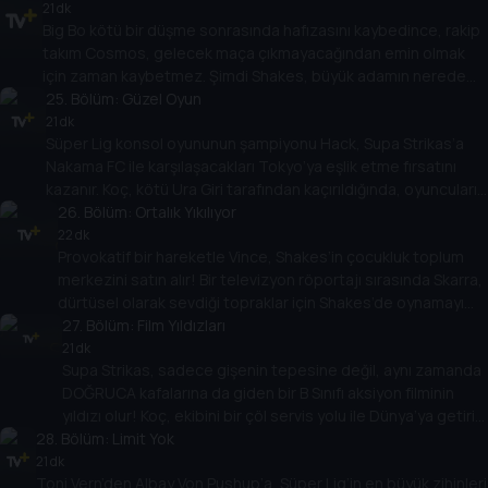
bir komployu ortaya çıkarır!
21 dk
Big Bo kötü bir düşme sonrasında hafızasını kaybedince, rakip
takım Cosmos, gelecek maça çıkmayacağından emin olmak
için zaman kaybetmez. Şimdi Shakes, büyük adamın nerede
olduğunu keşfetmek için Bo’nun inanılmaz ev eğitimi kursunu
25
. Bölüm:
Güzel Oyun
fethetmelidir!
21 dk
Süper Lig konsol oyununun şampiyonu Hack, Supa Strikas’a
Nakama FC ile karşılaşacakları Tokyo’ya eşlik etme fırsatını
kazanır. Koç, kötü Ura Giri tarafından kaçırıldığında, oyuncuların
kafası Nakama’nın taktikleri ile karışır! Ama Hack’in oyun
26
. Bölüm:
Ortalık Yıkılıyor
deneyimiyle belki de Nakama’nın sırlarının kilidi açılabilir!
22 dk
Provokatif bir hareketle Vince, Shakes’in çocukluk toplum
merkezini satın alır! Bir televizyon röportajı sırasında Skarra,
dürtüsel olarak sevdiği topraklar için Shakes’de oynamayı
kabul eder. Ama Supa Strikas eski bir takıma karşı değildir.
27
. Bölüm:
Film Yıldızları
Artık Süper Lig’in en iyi oyuncularından oluşan bir takımla
21 dk
Supa Strikas, sadece gişenin tepesine değil, aynı zamanda
karşı karşıyalar... ve All Stars rakipsiz!
DOĞRUCA kafalarına da giden bir B Sınıfı aksiyon filminin
yıldızı olur! Koç, ekibini bir çöl servis yolu ile Dünya’ya getirir
28
. Bölüm:
ama Kızıl Adamlar çöl haydutları ile karşılaşınca plan bozulur!
Limit Yok
Ama her şey gerçekten göründüğü gibi mi?
21 dk
Toni Vern’den Albay Von Pushup’a, Süper Lig’in en büyük zihinleri