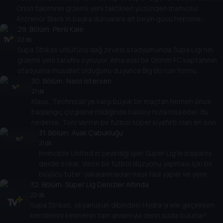
Orion takımının gizemli yeni taktikleri yüzünden mahvolur.
Antrenör Black’in başka dünyalara ait beyin gücü hepsine
çarpmış gibi görünüyor. Ne yazık ki, Supa Strikas’ın kendi taktik
29
. Bölüm:
Perili Kale
dehası olan Profesör işten atıldı! Shakes onu Orion Code’u
22 dk
Supa Strikas ürkütücü dağ zirvesi stadyumunda Supa Ligi’nin
kırmaya yeniden odaklanmaya ikna edebilir mi?
gizemli yeni tarafını oynuyor. Ama eski bir Grimm FC kaptanının
stadyuma musallat olduğunu duyunca Big Bo’nun formu
tepetaklak olur! Big Bo sadece batıl inançlı mı yoksa Spike
30
. Bölüm:
Nasıl İstersen
Dawson’ın hayaletinin efsanesinde başka bir şey mi var?
21 dk
Klaus, Technicali’ye karşı büyük bir maçtan hemen önce
başlangıç çizgisine itildiğinde baskıyı hızla hisseder. Bu
nedenle, Toni Vern’in bir futbol süper kıyafeti olan en son
icadı ile karşılaştığında, onu kendisi için çalar. Klaus, esas
31
. Bölüm:
Ayak Çabukluğu
adam olmak ve takım arkadaşlarına suçunu itiraf etmek
21 dk
Invincible United’ın çevirdiği işler Süper Lig’le başlarını
arasında seçim yapmalıdır.
derde sokar, Vince bir futbol illüzyonu yapması için bir
büyücü tutar: yakalanmadan nasıl faul yapılır ve yere
32
atlanır! Supa Strikas, Invincible United’ın kirli
. Bölüm:
Süper Lig Denizler Altında
numaralarına alışkındır, ancak sihirli numaralarıyla baş
22 dk
Supa Strikas, okyanusun dibindeki Hydra’yı ele geçirirken
edebilirler mi?
kendilerini kelimenin tam anlamıyla derin suda bulurlar!