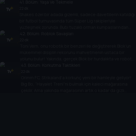
Albay Von Pushup’un adamları dostça bir maç teklif eder ama
41
. Bölüm:
Yaşa Ve Tekmele
asıl niyetleri Fortress Stadyumu’nda takımın çarpışmasından
22 dk
Shakes özel bir adada gizemli, sadece davetlilerin katıldığı
öte Koçun yeni yüksek teknolojiye sahip antrenman topunu
bir futbol turnuvasında tüm Süper Lig rakipleriyle
ve bunun barındırdığı sırrı çalmaktır.
yüzleşmek zorunda. Bubi tuzaklı orman kumpaslarından
yanardağ üzerindeki bir futbol sahasına kadar beceri,
42
. Bölüm:
Roblok Savaşları
dayanıklılık ve arkadaşlık sınırına kadar test edilir. Ama
22 dk
Toni Vern, onu robotik bir benzeri ile değiştirerek Blok’un
“Futbol Adası” GERÇEKTEN sadece dünyadaki en büyük
mükemmel disiplin rekorunu mahvetmenin ustaca bir
futbolcular için mi?
yolunu bulur! Yakında, gerçek Blok bir hurdalıkta ve robot
Blok Supa Strikas’ın 11’inde! Roblok herkesi sakatlamadan,
43
. Bölüm:
Korkutma Taktikleri
itibarını mahvetmeden ve Strikaland elektrik faturasını
22 dk
Grimm FC, Strikaland’a korkunç yeni bir hamleyle geliyor!
ikiye katlamadan Blok kaçabilir mi?!
Big Bo, “Hayalet Treni”ni bulmak için kaleci mağarasına
çekilir. Ama yakında mağarasının artık o kadar da gizli
44
olmadığını keşfeder! Kaleci eldivenlerine tutkulu ve
. Bölüm:
Kuju, Sevilmek
gölgelerde hamur işleri saklama yerleri olan eski bir
22 dk
Shakes, Koç onu bir futbol müzesi açılışına misafir olarak
düşman, Big Bo’nun bir sonraki maçını son maçı yapmayı
katılması için Çin’e gönderdikten sonra ilk 11’de başlayarak
planlıyor!
Supa Strikas’a zaferle dönmenin eşiğinde! Shakes, Iron
Tank’ı yenmenin sırrını keşfetme konusunda sporun
45
. Bölüm:
İnek Türünden Klaus'la Tanışma
tarihine geçti. Şimdi... Iron Tank’ın onu denizaltılarında
22 dk