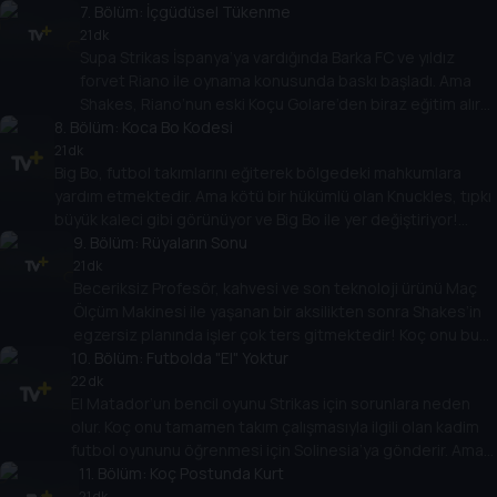
DVD’sini yayınlar. Artık ünlü orta saha oyuncusunun yeni
7
. Bölüm:
İçgüdüsel Tükenme
hamleler bulması gerekiyor... ve hemen!
21 dk
Supa Strikas İspanya’ya vardığında Barka FC ve yıldız
forvet Riano ile oynama konusunda baskı başladı. Ama
Shakes, Riano’nun eski Koçu Golare’den biraz eğitim alır
8
. Bölüm:
ve bu da çok yardımcı olmaz! Shakes büyük maçta
Koca Bo Kodesi
Barka’nın üstesinden gelmek için öğrendiği her şeyi
21 dk
Big Bo, futbol takımlarını eğiterek bölgedeki mahkumlara
unutabilir mi?
yardım etmektedir. Ama kötü bir hükümlü olan Knuckles, tıpkı
büyük kaleci gibi görünüyor ve Big Bo ile yer değiştiriyor!
Supa Strikas’ın güçlü FC Colossus’a karşı destansı oyunu için
9
. Bölüm:
Rüyaların Sonu
nasıl zamanında kaçacak?
21 dk
Beceriksiz Profesör, kahvesi ve son teknoloji ürünü Maç
Ölçüm Makinesi ile yaşanan bir aksilikten sonra Shakes’in
egzersiz planında işler çok ters gitmektedir! Koç onu buna
10
karşı uyarsa da, Shakes, Supa Strikas’ın müthiş Demir
. Bölüm:
Futbolda "El" Yoktur
Tankla çarpışmasından önceki gece kendini sakatlamak
22 dk
El Matador’un bencil oyunu Strikas için sorunlara neden
için programı çalar!
olur. Koç onu tamamen takım çalışmasıyla ilgili olan kadim
futbol oyununu öğrenmesi için Solinesia’ya gönderir. Ama
ülkeden kovulduğunda tüm umutlar kaybolur! Chinlon
11
. Bölüm:
Koç Postunda Kurt
metinlerini El Matador’un çantasına düşüren keşiş Khin’e
21 dk