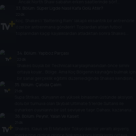
Ancak North Shaw sabahın erken saatlerinde sörf
33
yaptıktan sonra sol üst taraftadır. Merkezi defans
. Bölüm:
Süper Ligde Nasıl Kafa Golü Atılır?
oyuncusu okyanusun dibine dalmalı, derinlerin yaratıklarıyla
22 dk
Koç, Shakes’i “Battering Ram” lakaplı eksantrik bir antrenörle
mücadele etmeli ve Supa Strikas’ın oyunu kazanmasına
özel bir antrenmana gönderir! Toplardan atılan futbol
yardım etmelidir. Ama baskıyı kaldırabilir mi?
toplarından kaçıp kayalıklardan atladıktan sonra Shakes
Barka’ya karşı büyük maçtan önce antrenmanda ustalaşacak
mı? Shakes’in bu tür bir antrenmanla maça çıkacağını mı
söylüyorsun?
34
. Bölüm:
Yapboz Parçası
22 dk
Shakes büyük bir Technicali karşılaşmasından önce sırrını
ortaya koyar... Bölge. Ama Koç Bölgenin kaynağını bulmak için
bir sanal gerçeklik eğitimi düzenlediğinde Shakes kendisini
35
alacakaranlık kuşağında bulur. Eğitim tuhaf bir hale geldikçe
. Bölüm:
Çatıda Çalım
Shakes, işlerin göründüğü gibi olmadığından şüphelenmeye
21 dk
Supa Strikas, dünyanın en yüksek binasının üstünde aksiyon
başlar!
dolu bir turnuva olan Skyball Ultimate 5’lerde Sultans ile
oynarken oyunlarını bir üst seviyeye taşır. Dahası, kazanana
kamuoyu oylamasıyla karar verilmektedir. Ama Şeyh’in
36
. Bölüm:
Peynir, Yalan Ve Kaset
Sultanların kazanmasını sağlamak için ipleri çekerken Supa
21 dk
Shakes, Klaus ve El Matador Tokyo’daki bir yeraltı alışveriş
Strikas zirvede nasıl bitirecek?
merkezine gizlice girince Nakama koçu kimliklerini ortaya