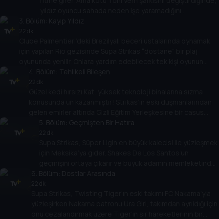
ritme girer. Ama kötü Toni Vern şarkısını değiştirdiğinde,
yıldız oyuncu sahada neden işe yaramadığını
3
. Bölüm:
anlayamıyor! Shakes arkadaşını davaya dahil eder ama
Kayıp Yıldız
Spenza PI gizemi zamanında çözecek mi?
22 dk
Clube Palmentieri’deki Brezilyalı beceri ustalarında oynamak
için yapılan Rio gezisinde Supa Strikas “dostane” bir plaj
oyununda yenilir. Onlara yardım edebilecek tek kişi oyunun
efsanesidir... Otuz yıldır kayıp olan!
4
. Bölüm:
Tehlikeli Bileşen
22 dk
Güzel kedi hırsızı Kat, yüksek teknoloji binalarına sızma
konusunda ün kazanmıştır! Strikas’ın eski düşmanlarından
gelen emirler altında Gizli Eğitim Yerleşkesine bir casus
böcek koyar! Takım, yaklaşan maçında sinsi Invincible
5
. Bölüm:
Geçmişten Bir Hatıra
United’a nasıl karşı koyabilecek?
22 dk
Supa Strikas, Süper Ligin en büyük kalecisi ile yüzleşmek
için Meksika’ya gider. Shakes De Los Santos’un
geçmişini ortaya çıkarır ve büyük adamın memleketinde
6
. Bölüm:
harika bir keşif yapar: gizemli Aztec kalıntıları... ve oyunun
Dostlar Arasında
kökenleri!
22 dk
Supa Strikas, Twisting Tiger’ın eski takımı FC Nakama’yla
yüzleşirken Nakama patronu Ura Giri, takımdan ayrıldığı için
onu cezalandırmak üzere Tiger’ın sır hareketlerinin bir