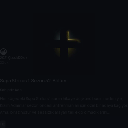
2021
|
Çocuk
|
22 dk
22 dk
Supa Strikas
1. Sezon
52. Bölüm
Sahipsiz Ada
Her köşedeki Supa Strikas’ı saran hikaye düşkünü basın nedeniyle,
Kızım Adamlar sezon öncesi antrenmanları için özel bir adaya kaçıyor.
Ama, biraz huzur ve sessizlik arayan tek ekip olmadıklarını
keşfediyorlar. Yakında, Dancing Rasta, kros futbolunun yorucu bir
HD
oyununda, eski rakiplerine karşı erkeklere liderlik yapmak zorunda.