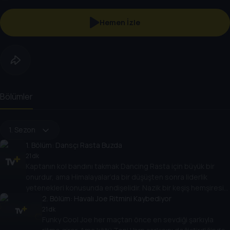
Hemen İzle
Bölümler
1. Sezon
1
. Bölüm:
Dansçı Rasta Buzda
21 dk
Kaptanın kol bandını takmak Dancing Rasta için büyük bir
onurdur, ama Himalayalar’da bir düşüşten sonra liderlik
yetenekleri konusunda endişelidir. Nazik bir keşiş hemşiresi
Rasta’yı tekrar sağlığa kavuşturur ve ona hem zihin hem de
2
. Bölüm:
Havalı Joe Ritmini Kaybediyor
bedenle liderlik etmenin önemini öğretir.
21 dk
Funky Cool Joe her maçtan önce en sevdiği şarkıyla