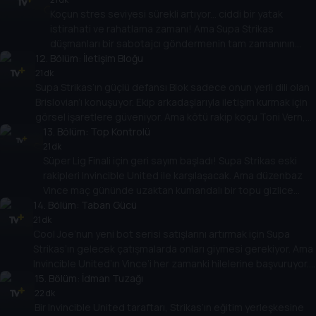
Koçun stres seviyesi sürekli artıyor... ciddi bir yatak
şükürler olsun!
istirahati ve rahatlama zamanı! Ama Supa Strikas
düşmanları bir sabotajcı göndermenin tam zamanının
12
. Bölüm:
geldiğinin farkında: Supa Strikas’a mümkün olduğunca
İletişim Bloğu
KÖTÜ koçluk yapacak biri!
21 dk
Supa Strikas’ın güçlü defansı Blok sadece onun yerli dili olan
Brislovian’ı konuşuyor. Ekip arkadaşlarıyla iletişim kurmak için
görsel işaretlere güveniyor. Ama kötü rakip koçu Toni Vern,
bunu istismar etmek ve Supa Strikas’ın bir sonraki oyunda
13
. Bölüm:
Top Kontrolü
kör oynamasını sağlamak için bir plan yapar!
21 dk
Süper Lig Finali için geri sayım başladı! Supa Strikas eski
rakipleri Invincible United ile karşılaşacak. Ama düzenbaz
Vince maç gününde uzaktan kumandalı bir topu gizlice
14
stadyuma sokar! Supa Strikas’ın bu hilenin kökenine inmek
. Bölüm:
Taban Gücü
için Spenza PI’nın yardımına ihtiyacı olacak!
21 dk
Cool Joe’nun yeni bot serisi satışlarını artırmak için Supa
Strikas’ın gelecek çatışmalarda onları giymesi gerekiyor. Ama
Invincible United’ın Vince’i her zamanki hilelerine başvuruyor.
Cool Joe’nun botlarını oynadıkça ağırlaşan botlarla değiştirir!
15
. Bölüm:
İdman Tuzağı
Supa Strikas eski rakiplerini nasıl yenecek?
22 dk
Bir Invincible United taraftarı, Strikas’ın eğitim yerleşkesine