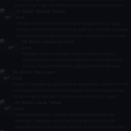
çıkarır! Üçlü, çılgın taraftarlardan ve kuduzlu kanalizasyon
sıçanlarından kaçmak için tüm taktiksel ve fiziksel
37
. Bölüm:
Shakes Trende
kaynaklarını kullanarak Koçları tarafından fark edilmeden
22 dk
Volkanik kül bulutu nedeniyle hava trafiği durunca, Supa
antrenman kamplarına geri dönmeli... ve Nakama’ya karşı çok
Strikas, Invincible United müsabakası için evlerine dönmek
önemli bir oyun oynamalıdır!
üzere lüks bir buharlı trene binerler. Ama kısa bir süre sonra
eğitim vagonu gecenin karanlığında kaybolunca, kendilerini
38
. Bölüm:
Dooma'nın Günü
bir gizemin içinde ve bulurlar! Kızıl Adamlar sorunu çözebilir
22 dk
Finalden sadece haftalar önce, Invincible United
ve oyunu kazanabilir mi?
tamamen bilinmeyen birini Kaptanları olarak işe alırlar.
Dooma mükemmel bir lider gibi görünmektedir ama
39
. Bölüm:
Shakes ve Spenza Dooma’nın beyninin yeniden
Görüş Alanı
programlandığını keşfeder! Gerçeği futbol dünyasına
22 dk
Kimse El Matador’un gözlüklerine dokunmaz, tamam mı?! Ve
açıklayabilecek VE kendi zihinleri bozulmadan Dooma’nın
birisi onlara DOKUNDUĞUNDA bunun radikal sonuçları olur...
kliniğinden kaçabilecekler mi?!
bu durumda El Matador ve takım arkadaşları için, çünkü
dokunan kişi Toni Vern. Ninjalar, UFO’lar, zombiler ve bir TRex...
40
. Bölüm:
Havalı Tekme
hepsi Latin usta için bir günlük çalışmada!
22 dk
Supa Strikas’ın Iron Tank için alışılmadık hazırlıkları, bir
denizaltı, üzerinde çalıştıkları buzdağının yüzeyinden
geçerek mavna yaptığında kaba bir şekilde kesintiye uğrar.