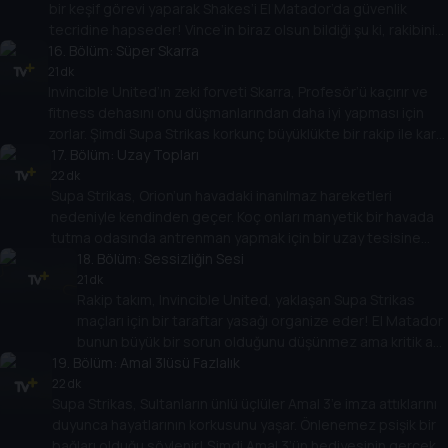
bir keşif görevi yaparak Shakes’i El Matador’da güvenlik
tecridine hapseder! Vince’in biraz olsun bildiği şu ki, rakibinin
16
savunma duvarındaki zayıflığı bulmak için iki forvetin tam
. Bölüm:
Süper Skarra
olarak ihtiyacı olan şey bu... peki maça nasıl çıkacaklar?
21 dk
Invincible United’ın zeki forveti Skarra, Profesör’ü kaçırır ve
fitness dehasını onu düşmanlarından daha iyi yapması için
zorlar. Şimdi Supa Strikas korkunç büyüklükte bir rakip ile karşı
karşıya geliyor! Shakes’in bu devin üstesinden nasıl
17
. Bölüm:
Uzay Topları
geleceğini bulmak için gözünü dört açması gerekiyor!
22 dk
Supa Strikas, Orion’un havadaki inanılmaz hareketleri
nedeniyle kendinden geçer. Koç onları manyetik bir havada
tutma odasında antrenman yapmak için bir uzay tesisine
götürür. Ama Supa Strikas, kötü bir taraftar onları bir uzay
18
. Bölüm:
Sessizliğin Sesi
mekiği test uçuşunda uzaya fırlattığında, umduklarından
21 dk
Rakip takım, Invincible United, yaklaşan Supa Strikas
daha fazlasını elde eder!
maçları için bir taraftar yasağı organize eder! El Matador
bunun büyük bir sorun olduğunu düşünmez ama kritik an
19
. Bölüm:
geldiğinde, boş stadyumda performans gösteremez!
Amal 3lüsü Fazlalık
En büyük hayranı günü kurtarabilecek mi?
22 dk
Supa Strikas, Sultanların ünlü üçlüler Amal 3’e imza attıklarını
duyunca hayatlarının korkusunu yaşar. Önlenemez psişik bir
bağları olduğu söylenir! Şimdi Amal 3’ün hediyesinin gerçek