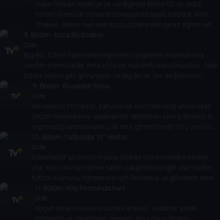
Supa Strikas İspanya’ya vardığında Barka FC ve yıldız
forvet Riano ile oynama konusunda baskı başladı. Ama
Shakes, Riano’nun eski Koçu Golare’den biraz eğitim alır
8
. Bölüm:
ve bu da çok yardımcı olmaz! Shakes büyük maçta
Koca Bo Kodesi
Barka’nın üstesinden gelmek için öğrendiği her şeyi
21 dk
Big Bo, futbol takımlarını eğiterek bölgedeki mahkumlara
unutabilir mi?
yardım etmektedir. Ama kötü bir hükümlü olan Knuckles, tıpkı
büyük kaleci gibi görünüyor ve Big Bo ile yer değiştiriyor!
Supa Strikas’ın güçlü FC Colossus’a karşı destansı oyunu için
9
. Bölüm:
Rüyaların Sonu
nasıl zamanında kaçacak?
21 dk
Beceriksiz Profesör, kahvesi ve son teknoloji ürünü Maç
Ölçüm Makinesi ile yaşanan bir aksilikten sonra Shakes’in
egzersiz planında işler çok ters gitmektedir! Koç onu buna
10
karşı uyarsa da, Shakes, Supa Strikas’ın müthiş Demir
. Bölüm:
Futbolda "El" Yoktur
Tankla çarpışmasından önceki gece kendini sakatlamak
22 dk
El Matador’un bencil oyunu Strikas için sorunlara neden
için programı çalar!
olur. Koç onu tamamen takım çalışmasıyla ilgili olan kadim
futbol oyununu öğrenmesi için Solinesia’ya gönderir. Ama
ülkeden kovulduğunda tüm umutlar kaybolur! Chinlon
11
. Bölüm:
Koç Postunda Kurt
metinlerini El Matador’un çantasına düşüren keşiş Khin’e
21 dk
Koçun stres seviyesi sürekli artıyor... ciddi bir yatak
şükürler olsun!
istirahati ve rahatlama zamanı! Ama Supa Strikas