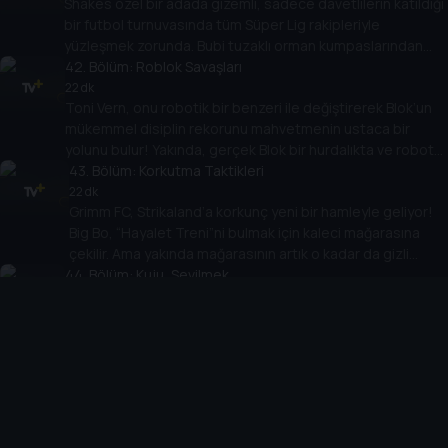
Shakes özel bir adada gizemli, sadece davetlilerin katıldığı
öte Koçun yeni yüksek teknolojiye sahip antrenman topunu
bir futbol turnuvasında tüm Süper Lig rakipleriyle
ve bunun barındırdığı sırrı çalmaktır.
yüzleşmek zorunda. Bubi tuzaklı orman kumpaslarından
yanardağ üzerindeki bir futbol sahasına kadar beceri,
42
. Bölüm:
Roblok Savaşları
dayanıklılık ve arkadaşlık sınırına kadar test edilir. Ama
22 dk
Toni Vern, onu robotik bir benzeri ile değiştirerek Blok’un
“Futbol Adası” GERÇEKTEN sadece dünyadaki en büyük
mükemmel disiplin rekorunu mahvetmenin ustaca bir
futbolcular için mi?
yolunu bulur! Yakında, gerçek Blok bir hurdalıkta ve robot
Blok Supa Strikas’ın 11’inde! Roblok herkesi sakatlamadan,
43
. Bölüm:
Korkutma Taktikleri
itibarını mahvetmeden ve Strikaland elektrik faturasını
22 dk
Grimm FC, Strikaland’a korkunç yeni bir hamleyle geliyor!
ikiye katlamadan Blok kaçabilir mi?!
Big Bo, “Hayalet Treni”ni bulmak için kaleci mağarasına
çekilir. Ama yakında mağarasının artık o kadar da gizli
44
olmadığını keşfeder! Kaleci eldivenlerine tutkulu ve
. Bölüm:
Kuju, Sevilmek
gölgelerde hamur işleri saklama yerleri olan eski bir
22 dk
Shakes, Koç onu bir futbol müzesi açılışına misafir olarak
düşman, Big Bo’nun bir sonraki maçını son maçı yapmayı
katılması için Çin’e gönderdikten sonra ilk 11’de başlayarak
planlıyor!
Supa Strikas’a zaferle dönmenin eşiğinde! Shakes, Iron
Tank’ı yenmenin sırrını keşfetme konusunda sporun
45
. Bölüm:
İnek Türünden Klaus'la Tanışma
tarihine geçti. Şimdi... Iron Tank’ın onu denizaltılarında
22 dk
Klaus, Orion FC’nin Koçunu Black’in takımının kazanan
izlememesi kaydıyla!
formunu sağlamak için uzaylılardan yardım aldığına