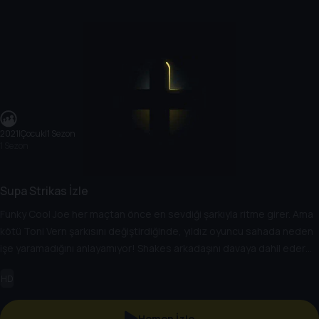
2021
|
Çocuk
|
1 Sezon
1 Sezon
Supa Strikas İzle
Funky Cool Joe her maçtan önce en sevdiği şarkıyla ritme girer. Ama
kötü Toni Vern şarkısını değiştirdiğinde, yıldız oyuncu sahada neden
işe yaramadığını anlayamıyor! Shakes arkadaşını davaya dahil eder
ama Spenza PI gizemi zamanında çözecek mi?
HD
Hemen İzle