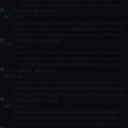
düşmanları bir sabotajcı göndermenin tam zamanının
12
. Bölüm:
geldiğinin farkında: Supa Strikas’a mümkün olduğunca
İletişim Bloğu
KÖTÜ koçluk yapacak biri!
21 dk
Supa Strikas’ın güçlü defansı Blok sadece onun yerli dili olan
Brislovian’ı konuşuyor. Ekip arkadaşlarıyla iletişim kurmak için
görsel işaretlere güveniyor. Ama kötü rakip koçu Toni Vern,
bunu istismar etmek ve Supa Strikas’ın bir sonraki oyunda
13
. Bölüm:
Top Kontrolü
kör oynamasını sağlamak için bir plan yapar!
21 dk
Süper Lig Finali için geri sayım başladı! Supa Strikas eski
rakipleri Invincible United ile karşılaşacak. Ama düzenbaz
Vince maç gününde uzaktan kumandalı bir topu gizlice
14
stadyuma sokar! Supa Strikas’ın bu hilenin kökenine inmek
. Bölüm:
Taban Gücü
için Spenza PI’nın yardımına ihtiyacı olacak!
21 dk
Cool Joe’nun yeni bot serisi satışlarını artırmak için Supa
Strikas’ın gelecek çatışmalarda onları giymesi gerekiyor. Ama
Invincible United’ın Vince’i her zamanki hilelerine başvuruyor.
Cool Joe’nun botlarını oynadıkça ağırlaşan botlarla değiştirir!
15
. Bölüm:
İdman Tuzağı
Supa Strikas eski rakiplerini nasıl yenecek?
22 dk
Bir Invincible United taraftarı, Strikas’ın eğitim yerleşkesine
bir keşif görevi yaparak Shakes’i El Matador’da güvenlik
tecridine hapseder! Vince’in biraz olsun bildiği şu ki, rakibinin