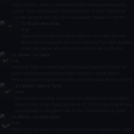
Supa Strikas, Alpler’in yükseklerindeki stadyumlarında ünlü
Demir Tank’ı oynayacak. İrtifa nedeniyle, Demir Tank kendi
evinde yenilmezdir! Koç’un korkusundan Shakes ve North
Shaw ortama ayak uydurmakta zorlanır ve rakıma uyum
21
. Bölüm:
Blok/Atak
sağlamak için bir dağ macerasına gönderilir!
21 dk
Supa Strikas’ın defansı Blok sadece onun yerli dili olan
Brislovian’ı konuşuyor. Şeytani rakip koç Toni Vern, kardeşi
Attak’ı işe alarak onu sinirlendirir. Ancak Vern, Attak’ın
22
. Bölüm:
anında tercümesine imkan veren bir yaka icat eder! Blok,
Zor Şans
Vern tarafından gizlice kontrol edilen benzer bir cihaz
21 dk
Twisting Tiger’ın şanslı tılsımı okyanusa fırlatılınca Hydra’nın
aldığında işler sarpa sarar!
yüzer stadyumuna giderken işler tamamen terse döner!
Hydra’ya karşı korkunç bir oyunun ardından Supa Strikas tılsımı
kurtarmak için yola çıkar. Stadyumun altında Hydra’nın büyük bir
23
. Bölüm:
Hipnoz Testi
sır sakladığını keşfederler!
22 dk
Supa Strikas’ın kulüp tarihindeki en değerli eser Gizli Eğitim
Kılavuzu’dur. Kitap, Supa Strikas’ın FC Technicali’yi oynamaya
hazırlandığı Los Angeles’taki Güzel Oyun Müzesi’ne gider.
24
Ama Shakes, hipnoz ve kendi eğitim kılavuzlarını içeren kötü
. Bölüm:
Koca Bo Kayıp
bir komployu ortaya çıkarır!
21 dk
Big Bo kötü bir düşme sonrasında hafızasını kaybedince, rakip