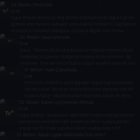
çarpmış gibi görünüyor. Ne yazık ki, Supa Strikas’ın kendi taktik
29
. Bölüm:
Perili Kale
dehası olan Profesör işten atıldı! Shakes onu Orion Code’u
22 dk
Supa Strikas ürkütücü dağ zirvesi stadyumunda Supa Ligi’nin
kırmaya yeniden odaklanmaya ikna edebilir mi?
gizemli yeni tarafını oynuyor. Ama eski bir Grimm FC kaptanının
stadyuma musallat olduğunu duyunca Big Bo’nun formu
tepetaklak olur! Big Bo sadece batıl inançlı mı yoksa Spike
30
. Bölüm:
Nasıl İstersen
Dawson’ın hayaletinin efsanesinde başka bir şey mi var?
21 dk
Klaus, Technicali’ye karşı büyük bir maçtan hemen önce
başlangıç çizgisine itildiğinde baskıyı hızla hisseder. Bu
nedenle, Toni Vern’in bir futbol süper kıyafeti olan en son
icadı ile karşılaştığında, onu kendisi için çalar. Klaus, esas
31
. Bölüm:
Ayak Çabukluğu
adam olmak ve takım arkadaşlarına suçunu itiraf etmek
21 dk
Invincible United’ın çevirdiği işler Süper Lig’le başlarını
arasında seçim yapmalıdır.
derde sokar, Vince bir futbol illüzyonu yapması için bir
büyücü tutar: yakalanmadan nasıl faul yapılır ve yere
32
atlanır! Supa Strikas, Invincible United’ın kirli
. Bölüm:
Süper Lig Denizler Altında
numaralarına alışkındır, ancak sihirli numaralarıyla baş
22 dk
Supa Strikas, okyanusun dibindeki Hydra’yı ele geçirirken
edebilirler mi?
kendilerini kelimenin tam anlamıyla derin suda bulurlar!
Ancak North Shaw sabahın erken saatlerinde sörf
33
yaptıktan sonra sol üst taraftadır. Merkezi defans
. Bölüm:
Süper Ligde Nasıl Kafa Golü Atılır?