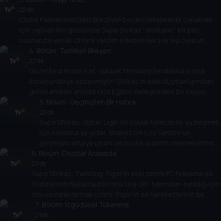
Spenza PI gizemi zamanında çözecek mi?
22 dk
Clube Palmentieri’deki Brezilyalı beceri ustalarında oynamak
için yapılan Rio gezisinde Supa Strikas “dostane” bir plaj
oyununda yenilir. Onlara yardım edebilecek tek kişi oyunun
efsanesidir... Otuz yıldır kayıp olan!
4
. Bölüm:
Tehlikeli Bileşen
22 dk
Güzel kedi hırsızı Kat, yüksek teknoloji binalarına sızma
konusunda ün kazanmıştır! Strikas’ın eski düşmanlarından
gelen emirler altında Gizli Eğitim Yerleşkesine bir casus
böcek koyar! Takım, yaklaşan maçında sinsi Invincible
5
. Bölüm:
Geçmişten Bir Hatıra
United’a nasıl karşı koyabilecek?
22 dk
Supa Strikas, Süper Ligin en büyük kalecisi ile yüzleşmek
için Meksika’ya gider. Shakes De Los Santos’un
geçmişini ortaya çıkarır ve büyük adamın memleketinde
6
. Bölüm:
harika bir keşif yapar: gizemli Aztec kalıntıları... ve oyunun
Dostlar Arasında
kökenleri!
22 dk
Supa Strikas, Twisting Tiger’ın eski takımı FC Nakama’yla
yüzleşirken Nakama patronu Ura Giri, takımdan ayrıldığı için
onu cezalandırmak üzere Tiger’ın sır hareketlerinin bir
DVD’sini yayınlar. Artık ünlü orta saha oyuncusunun yeni
7
. Bölüm:
İçgüdüsel Tükenme
hamleler bulması gerekiyor... ve hemen!
21 dk