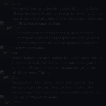
kaynaklarını kullanarak Koçları tarafından fark edilmeden
22 dk
Volkanik kül bulutu nedeniyle hava trafiği durunca, Supa
antrenman kamplarına geri dönmeli... ve Nakama’ya karşı çok
Strikas, Invincible United müsabakası için evlerine dönmek
önemli bir oyun oynamalıdır!
üzere lüks bir buharlı trene binerler. Ama kısa bir süre sonra
eğitim vagonu gecenin karanlığında kaybolunca, kendilerini
38
. Bölüm:
Dooma'nın Günü
bir gizemin içinde ve bulurlar! Kızıl Adamlar sorunu çözebilir
22 dk
Finalden sadece haftalar önce, Invincible United
ve oyunu kazanabilir mi?
tamamen bilinmeyen birini Kaptanları olarak işe alırlar.
Dooma mükemmel bir lider gibi görünmektedir ama
39
. Bölüm:
Shakes ve Spenza Dooma’nın beyninin yeniden
Görüş Alanı
programlandığını keşfeder! Gerçeği futbol dünyasına
22 dk
Kimse El Matador’un gözlüklerine dokunmaz, tamam mı?! Ve
açıklayabilecek VE kendi zihinleri bozulmadan Dooma’nın
birisi onlara DOKUNDUĞUNDA bunun radikal sonuçları olur...
kliniğinden kaçabilecekler mi?!
bu durumda El Matador ve takım arkadaşları için, çünkü
dokunan kişi Toni Vern. Ninjalar, UFO’lar, zombiler ve bir TRex...
40
. Bölüm:
Havalı Tekme
hepsi Latin usta için bir günlük çalışmada!
22 dk
Supa Strikas’ın Iron Tank için alışılmadık hazırlıkları, bir
denizaltı, üzerinde çalıştıkları buzdağının yüzeyinden
geçerek mavna yaptığında kaba bir şekilde kesintiye uğrar.
Albay Von Pushup’un adamları dostça bir maç teklif eder ama
41
. Bölüm:
Yaşa Ve Tekmele
asıl niyetleri Fortress Stadyumu’nda takımın çarpışmasından
22 dk