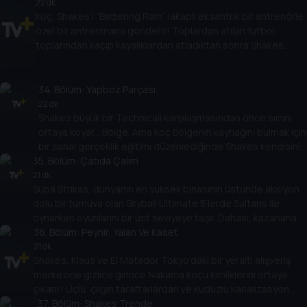
oyuncusu okyanusun dibine dalmalı, derinlerin yaratıklarıyla
22 dk
Koç, Shakes’i “Battering Ram” lakaplı eksantrik bir antrenörle
mücadele etmeli ve Supa Strikas’ın oyunu kazanmasına
özel bir antrenmana gönderir! Toplardan atılan futbol
yardım etmelidir. Ama baskıyı kaldırabilir mi?
toplarından kaçıp kayalıklardan atladıktan sonra Shakes
Barka’ya karşı büyük maçtan önce antrenmanda ustalaşacak
mı? Shakes’in bu tür bir antrenmanla maça çıkacağını mı
söylüyorsun?
34
. Bölüm:
Yapboz Parçası
22 dk
Shakes büyük bir Technicali karşılaşmasından önce sırrını
ortaya koyar... Bölge. Ama Koç Bölgenin kaynağını bulmak için
bir sanal gerçeklik eğitimi düzenlediğinde Shakes kendisini
35
alacakaranlık kuşağında bulur. Eğitim tuhaf bir hale geldikçe
. Bölüm:
Çatıda Çalım
Shakes, işlerin göründüğü gibi olmadığından şüphelenmeye
21 dk
Supa Strikas, dünyanın en yüksek binasının üstünde aksiyon
başlar!
dolu bir turnuva olan Skyball Ultimate 5’lerde Sultans ile
oynarken oyunlarını bir üst seviyeye taşır. Dahası, kazanana
kamuoyu oylamasıyla karar verilmektedir. Ama Şeyh’in
36
. Bölüm:
Peynir, Yalan Ve Kaset
Sultanların kazanmasını sağlamak için ipleri çekerken Supa
21 dk
Shakes, Klaus ve El Matador Tokyo’daki bir yeraltı alışveriş
Strikas zirvede nasıl bitirecek?
merkezine gizlice girince Nakama koçu kimliklerini ortaya
çıkarır! Üçlü, çılgın taraftarlardan ve kuduzlu kanalizasyon
sıçanlarından kaçmak için tüm taktiksel ve fiziksel
37
. Bölüm:
Shakes Trende