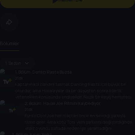
Bölümler
1. Sezon
1
. Bölüm:
Dansçı Rasta Buzda
21 dk
Kaptanın kol bandını takmak Dancing Rasta için büyük bir
onurdur, ama Himalayalar’da bir düşüşten sonra liderlik
yetenekleri konusunda endişelidir. Nazik bir keşiş hemşiresi
Rasta’yı tekrar sağlığa kavuşturur ve ona hem zihin hem de
2
. Bölüm:
Havalı Joe Ritmini Kaybediyor
bedenle liderlik etmenin önemini öğretir.
21 dk
Funky Cool Joe her maçtan önce en sevdiği şarkıyla
ritme girer. Ama kötü Toni Vern şarkısını değiştirdiğinde,
yıldız oyuncu sahada neden işe yaramadığını
3
. Bölüm:
anlayamıyor! Shakes arkadaşını davaya dahil eder ama
Kayıp Yıldız