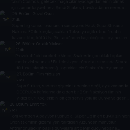
takım Cosmos, gelecek maça çıkmayacağından emin olmak
için zaman kaybetmez. Şimdi Shakes, büyük adamın nerede
olduğunu keşfetmek için Bo’nun inanılmaz ev eğitimi kursunu
25
. Bölüm:
Güzel Oyun
fethetmelidir!
21 dk
Süper Lig konsol oyununun şampiyonu Hack, Supa Strikas’a
Nakama FC ile karşılaşacakları Tokyo’ya eşlik etme fırsatını
kazanır. Koç, kötü Ura Giri tarafından kaçırıldığında, oyuncuların
kafası Nakama’nın taktikleri ile karışır! Ama Hack’in oyun
26
. Bölüm:
Ortalık Yıkılıyor
deneyimiyle belki de Nakama’nın sırlarının kilidi açılabilir!
22 dk
Provokatif bir hareketle Vince, Shakes’in çocukluk toplum
merkezini satın alır! Bir televizyon röportajı sırasında Skarra,
dürtüsel olarak sevdiği topraklar için Shakes’de oynamayı
kabul eder. Ama Supa Strikas eski bir takıma karşı değildir.
27
. Bölüm:
Film Yıldızları
Artık Süper Lig’in en iyi oyuncularından oluşan bir takımla
21 dk
Supa Strikas, sadece gişenin tepesine değil, aynı zamanda
karşı karşıyalar... ve All Stars rakipsiz!
DOĞRUCA kafalarına da giden bir B Sınıfı aksiyon filminin
yıldızı olur! Koç, ekibini bir çöl servis yolu ile Dünya’ya getirir
28
. Bölüm:
ama Kızıl Adamlar çöl haydutları ile karşılaşınca plan bozulur!
Limit Yok
Ama her şey gerçekten göründüğü gibi mi?
21 dk
Toni Vern’den Albay Von Pushup’a, Süper Lig’in en büyük zihinleri
Orion takımının gizemli yeni taktikleri yüzünden mahvolur.
Antrenör Black’in başka dünyalara ait beyin gücü hepsine