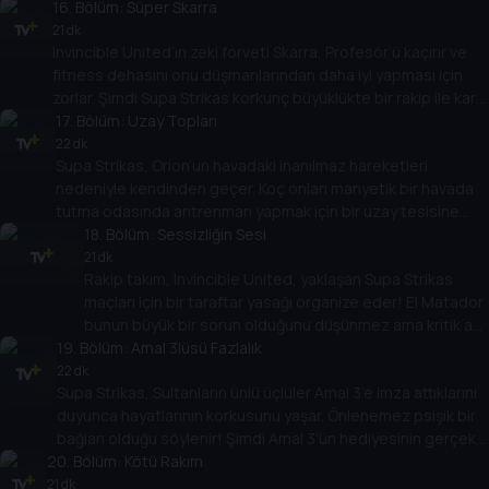
16
savunma duvarındaki zayıflığı bulmak için iki forvetin tam
. Bölüm:
Süper Skarra
olarak ihtiyacı olan şey bu... peki maça nasıl çıkacaklar?
21 dk
Invincible United’ın zeki forveti Skarra, Profesör’ü kaçırır ve
fitness dehasını onu düşmanlarından daha iyi yapması için
zorlar. Şimdi Supa Strikas korkunç büyüklükte bir rakip ile karşı
karşıya geliyor! Shakes’in bu devin üstesinden nasıl
17
. Bölüm:
Uzay Topları
geleceğini bulmak için gözünü dört açması gerekiyor!
22 dk
Supa Strikas, Orion’un havadaki inanılmaz hareketleri
nedeniyle kendinden geçer. Koç onları manyetik bir havada
tutma odasında antrenman yapmak için bir uzay tesisine
götürür. Ama Supa Strikas, kötü bir taraftar onları bir uzay
18
. Bölüm:
Sessizliğin Sesi
mekiği test uçuşunda uzaya fırlattığında, umduklarından
21 dk
Rakip takım, Invincible United, yaklaşan Supa Strikas
daha fazlasını elde eder!
maçları için bir taraftar yasağı organize eder! El Matador
bunun büyük bir sorun olduğunu düşünmez ama kritik an
19
. Bölüm:
geldiğinde, boş stadyumda performans gösteremez!
Amal 3lüsü Fazlalık
En büyük hayranı günü kurtarabilecek mi?
22 dk
Supa Strikas, Sultanların ünlü üçlüler Amal 3’e imza attıklarını
duyunca hayatlarının korkusunu yaşar. Önlenemez psişik bir
bağları olduğu söylenir! Şimdi Amal 3’ün hediyesinin gerçek
20
mi yoksa kurgu mu olduğunu bulmak Cool Joe’ya kalmış!
. Bölüm:
Kötü Rakım
21 dk