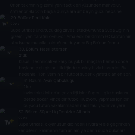
Orion takımının gizemli yeni taktikleri yüzünden mahvolur.
Antrenör Black’in başka dünyalara ait beyin gücü hepsine
çarpmış gibi görünüyor. Ne yazık ki, Supa Strikas’ın kendi taktik
29
. Bölüm:
Perili Kale
dehası olan Profesör işten atıldı! Shakes onu Orion Code’u
22 dk
Supa Strikas ürkütücü dağ zirvesi stadyumunda Supa Ligi’nin
kırmaya yeniden odaklanmaya ikna edebilir mi?
gizemli yeni tarafını oynuyor. Ama eski bir Grimm FC kaptanının
stadyuma musallat olduğunu duyunca Big Bo’nun formu
tepetaklak olur! Big Bo sadece batıl inançlı mı yoksa Spike
30
. Bölüm:
Nasıl İstersen
Dawson’ın hayaletinin efsanesinde başka bir şey mi var?
21 dk
Klaus, Technicali’ye karşı büyük bir maçtan hemen önce
başlangıç çizgisine itildiğinde baskıyı hızla hisseder. Bu
nedenle, Toni Vern’in bir futbol süper kıyafeti olan en son
icadı ile karşılaştığında, onu kendisi için çalar. Klaus, esas
31
. Bölüm:
Ayak Çabukluğu
adam olmak ve takım arkadaşlarına suçunu itiraf etmek
21 dk
Invincible United’ın çevirdiği işler Süper Lig’le başlarını
arasında seçim yapmalıdır.
derde sokar, Vince bir futbol illüzyonu yapması için bir
büyücü tutar: yakalanmadan nasıl faul yapılır ve yere
32
atlanır! Supa Strikas, Invincible United’ın kirli
. Bölüm:
Süper Lig Denizler Altında
numaralarına alışkındır, ancak sihirli numaralarıyla baş
22 dk
Supa Strikas, okyanusun dibindeki Hydra’yı ele geçirirken
edebilirler mi?
kendilerini kelimenin tam anlamıyla derin suda bulurlar!