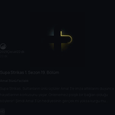
2021
|
Çocuk
|
22 dk
22 dk
Supa Strikas
1. Sezon
19. Bölüm
Amal 3lüsü Fazlalık
Supa Strikas, Sultanların ünlü üçlüler Amal 3’e imza attıklarını duyunca
hayatlarının korkusunu yaşar. Önlenemez psişik bir bağları olduğu
söylenir! Şimdi Amal 3’ün hediyesinin gerçek mi yoksa kurgu mu
olduğunu bulmak Cool Joe’ya kalmış!
HD