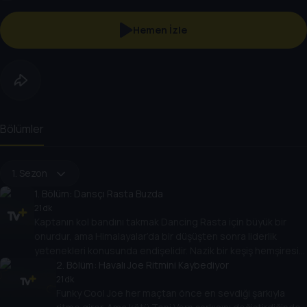
Hemen İzle
Bölümler
1. Sezon
1
. Bölüm:
Dansçı Rasta Buzda
21 dk
Kaptanın kol bandını takmak Dancing Rasta için büyük bir
onurdur, ama Himalayalar’da bir düşüşten sonra liderlik
yetenekleri konusunda endişelidir. Nazik bir keşiş hemşiresi
Rasta’yı tekrar sağlığa kavuşturur ve ona hem zihin hem de
2
. Bölüm:
Havalı Joe Ritmini Kaybediyor
bedenle liderlik etmenin önemini öğretir.
21 dk
Funky Cool Joe her maçtan önce en sevdiği şarkıyla