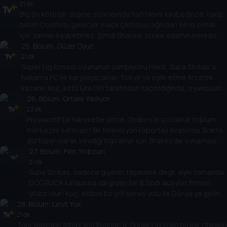
bir komployu ortaya çıkarır!
21 dk
Big Bo kötü bir düşme sonrasında hafızasını kaybedince, rakip
takım Cosmos, gelecek maça çıkmayacağından emin olmak
için zaman kaybetmez. Şimdi Shakes, büyük adamın nerede
olduğunu keşfetmek için Bo’nun inanılmaz ev eğitimi kursunu
25
. Bölüm:
Güzel Oyun
fethetmelidir!
21 dk
Süper Lig konsol oyununun şampiyonu Hack, Supa Strikas’a
Nakama FC ile karşılaşacakları Tokyo’ya eşlik etme fırsatını
kazanır. Koç, kötü Ura Giri tarafından kaçırıldığında, oyuncuların
kafası Nakama’nın taktikleri ile karışır! Ama Hack’in oyun
26
. Bölüm:
Ortalık Yıkılıyor
deneyimiyle belki de Nakama’nın sırlarının kilidi açılabilir!
22 dk
Provokatif bir hareketle Vince, Shakes’in çocukluk toplum
merkezini satın alır! Bir televizyon röportajı sırasında Skarra,
dürtüsel olarak sevdiği topraklar için Shakes’de oynamayı
kabul eder. Ama Supa Strikas eski bir takıma karşı değildir.
27
. Bölüm:
Film Yıldızları
Artık Süper Lig’in en iyi oyuncularından oluşan bir takımla
21 dk
Supa Strikas, sadece gişenin tepesine değil, aynı zamanda
karşı karşıyalar... ve All Stars rakipsiz!
DOĞRUCA kafalarına da giden bir B Sınıfı aksiyon filminin
yıldızı olur! Koç, ekibini bir çöl servis yolu ile Dünya’ya getirir
28
. Bölüm:
ama Kızıl Adamlar çöl haydutları ile karşılaşınca plan bozulur!
Limit Yok
Ama her şey gerçekten göründüğü gibi mi?
21 dk
Toni Vern’den Albay Von Pushup’a, Süper Lig’in en büyük zihinleri