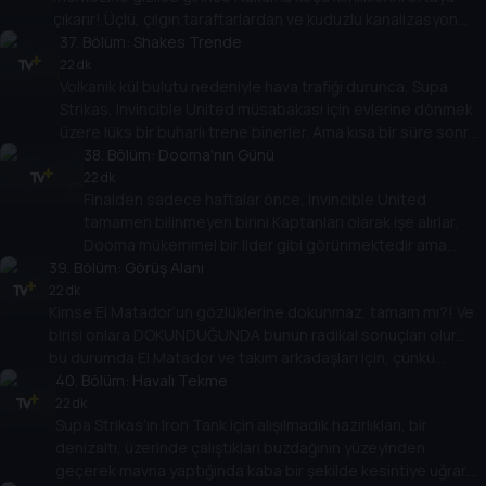
çıkarır! Üçlü, çılgın taraftarlardan ve kuduzlu kanalizasyon
sıçanlarından kaçmak için tüm taktiksel ve fiziksel
37
. Bölüm:
Shakes Trende
kaynaklarını kullanarak Koçları tarafından fark edilmeden
22 dk
Volkanik kül bulutu nedeniyle hava trafiği durunca, Supa
antrenman kamplarına geri dönmeli... ve Nakama’ya karşı çok
Strikas, Invincible United müsabakası için evlerine dönmek
önemli bir oyun oynamalıdır!
üzere lüks bir buharlı trene binerler. Ama kısa bir süre sonra
eğitim vagonu gecenin karanlığında kaybolunca, kendilerini
38
. Bölüm:
Dooma'nın Günü
bir gizemin içinde ve bulurlar! Kızıl Adamlar sorunu çözebilir
22 dk
Finalden sadece haftalar önce, Invincible United
ve oyunu kazanabilir mi?
tamamen bilinmeyen birini Kaptanları olarak işe alırlar.
Dooma mükemmel bir lider gibi görünmektedir ama
39
. Bölüm:
Shakes ve Spenza Dooma’nın beyninin yeniden
Görüş Alanı
programlandığını keşfeder! Gerçeği futbol dünyasına
22 dk
Kimse El Matador’un gözlüklerine dokunmaz, tamam mı?! Ve
açıklayabilecek VE kendi zihinleri bozulmadan Dooma’nın
birisi onlara DOKUNDUĞUNDA bunun radikal sonuçları olur...
kliniğinden kaçabilecekler mi?!
bu durumda El Matador ve takım arkadaşları için, çünkü
dokunan kişi Toni Vern. Ninjalar, UFO’lar, zombiler ve bir TRex...
40
. Bölüm:
Havalı Tekme
hepsi Latin usta için bir günlük çalışmada!
22 dk
Supa Strikas’ın Iron Tank için alışılmadık hazırlıkları, bir
denizaltı, üzerinde çalıştıkları buzdağının yüzeyinden
geçerek mavna yaptığında kaba bir şekilde kesintiye uğrar.