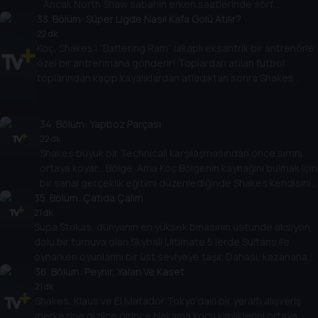
Ancak North Shaw sabahın erken saatlerinde sörf
33
yaptıktan sonra sol üst taraftadır. Merkezi defans
. Bölüm:
Süper Ligde Nasıl Kafa Golü Atılır?
oyuncusu okyanusun dibine dalmalı, derinlerin yaratıklarıyla
22 dk
Koç, Shakes’i “Battering Ram” lakaplı eksantrik bir antrenörle
mücadele etmeli ve Supa Strikas’ın oyunu kazanmasına
özel bir antrenmana gönderir! Toplardan atılan futbol
yardım etmelidir. Ama baskıyı kaldırabilir mi?
toplarından kaçıp kayalıklardan atladıktan sonra Shakes
Barka’ya karşı büyük maçtan önce antrenmanda ustalaşacak
mı? Shakes’in bu tür bir antrenmanla maça çıkacağını mı
söylüyorsun?
34
. Bölüm:
Yapboz Parçası
22 dk
Shakes büyük bir Technicali karşılaşmasından önce sırrını
ortaya koyar... Bölge. Ama Koç Bölgenin kaynağını bulmak için
bir sanal gerçeklik eğitimi düzenlediğinde Shakes kendisini
35
alacakaranlık kuşağında bulur. Eğitim tuhaf bir hale geldikçe
. Bölüm:
Çatıda Çalım
Shakes, işlerin göründüğü gibi olmadığından şüphelenmeye
21 dk
Supa Strikas, dünyanın en yüksek binasının üstünde aksiyon
başlar!
dolu bir turnuva olan Skyball Ultimate 5’lerde Sultans ile
oynarken oyunlarını bir üst seviyeye taşır. Dahası, kazanana
kamuoyu oylamasıyla karar verilmektedir. Ama Şeyh’in
36
. Bölüm:
Peynir, Yalan Ve Kaset
Sultanların kazanmasını sağlamak için ipleri çekerken Supa
21 dk
Shakes, Klaus ve El Matador Tokyo’daki bir yeraltı alışveriş
Strikas zirvede nasıl bitirecek?
merkezine gizlice girince Nakama koçu kimliklerini ortaya