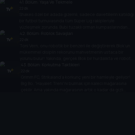
Albay Von Pushup’un adamları dostça bir maç teklif eder ama
41
. Bölüm:
Yaşa Ve Tekmele
asıl niyetleri Fortress Stadyumu’nda takımın çarpışmasından
22 dk
Shakes özel bir adada gizemli, sadece davetlilerin katıldığı
öte Koçun yeni yüksek teknolojiye sahip antrenman topunu
bir futbol turnuvasında tüm Süper Lig rakipleriyle
ve bunun barındırdığı sırrı çalmaktır.
yüzleşmek zorunda. Bubi tuzaklı orman kumpaslarından
yanardağ üzerindeki bir futbol sahasına kadar beceri,
42
. Bölüm:
Roblok Savaşları
dayanıklılık ve arkadaşlık sınırına kadar test edilir. Ama
22 dk
Toni Vern, onu robotik bir benzeri ile değiştirerek Blok’un
“Futbol Adası” GERÇEKTEN sadece dünyadaki en büyük
mükemmel disiplin rekorunu mahvetmenin ustaca bir
futbolcular için mi?
yolunu bulur! Yakında, gerçek Blok bir hurdalıkta ve robot
Blok Supa Strikas’ın 11’inde! Roblok herkesi sakatlamadan,
43
. Bölüm:
Korkutma Taktikleri
itibarını mahvetmeden ve Strikaland elektrik faturasını
22 dk
Grimm FC, Strikaland’a korkunç yeni bir hamleyle geliyor!
ikiye katlamadan Blok kaçabilir mi?!
Big Bo, “Hayalet Treni”ni bulmak için kaleci mağarasına
çekilir. Ama yakında mağarasının artık o kadar da gizli
44
olmadığını keşfeder! Kaleci eldivenlerine tutkulu ve
. Bölüm:
Kuju, Sevilmek
gölgelerde hamur işleri saklama yerleri olan eski bir
22 dk
Shakes, Koç onu bir futbol müzesi açılışına misafir olarak
düşman, Big Bo’nun bir sonraki maçını son maçı yapmayı
katılması için Çin’e gönderdikten sonra ilk 11’de başlayarak
planlıyor!
Supa Strikas’a zaferle dönmenin eşiğinde! Shakes, Iron
Tank’ı yenmenin sırrını keşfetme konusunda sporun
45
. Bölüm:
İnek Türünden Klaus'la Tanışma
tarihine geçti. Şimdi... Iron Tank’ın onu denizaltılarında
22 dk