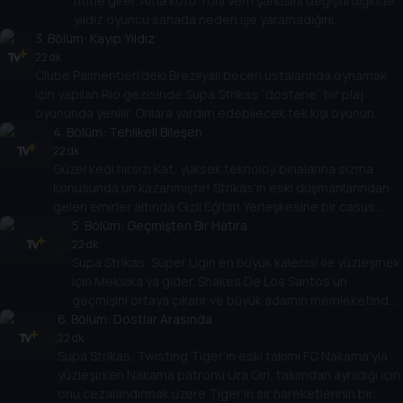
ritme girer. Ama kötü Toni Vern şarkısını değiştirdiğinde,
yıldız oyuncu sahada neden işe yaramadığını
3
. Bölüm:
anlayamıyor! Shakes arkadaşını davaya dahil eder ama
Kayıp Yıldız
Spenza PI gizemi zamanında çözecek mi?
22 dk
Clube Palmentieri’deki Brezilyalı beceri ustalarında oynamak
için yapılan Rio gezisinde Supa Strikas “dostane” bir plaj
oyununda yenilir. Onlara yardım edebilecek tek kişi oyunun
efsanesidir... Otuz yıldır kayıp olan!
4
. Bölüm:
Tehlikeli Bileşen
22 dk
Güzel kedi hırsızı Kat, yüksek teknoloji binalarına sızma
konusunda ün kazanmıştır! Strikas’ın eski düşmanlarından
gelen emirler altında Gizli Eğitim Yerleşkesine bir casus
böcek koyar! Takım, yaklaşan maçında sinsi Invincible
5
. Bölüm:
Geçmişten Bir Hatıra
United’a nasıl karşı koyabilecek?
22 dk
Supa Strikas, Süper Ligin en büyük kalecisi ile yüzleşmek
için Meksika’ya gider. Shakes De Los Santos’un
geçmişini ortaya çıkarır ve büyük adamın memleketinde
6
. Bölüm:
harika bir keşif yapar: gizemli Aztec kalıntıları... ve oyunun
Dostlar Arasında
kökenleri!
22 dk
Supa Strikas, Twisting Tiger’ın eski takımı FC Nakama’yla
yüzleşirken Nakama patronu Ura Giri, takımdan ayrıldığı için
onu cezalandırmak üzere Tiger’ın sır hareketlerinin bir