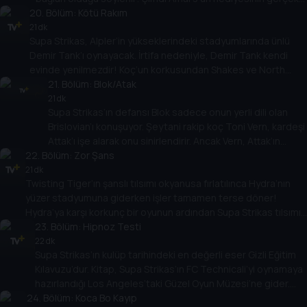
20
mi yoksa kurgu mu olduğunu bulmak Cool Joe’ya kalmış!
. Bölüm:
Kötü Rakım
21 dk
Supa Strikas, Alpler’in yükseklerindeki stadyumlarında ünlü
Demir Tank’ı oynayacak. İrtifa nedeniyle, Demir Tank kendi
evinde yenilmezdir! Koç’un korkusundan Shakes ve North
Shaw ortama ayak uydurmakta zorlanır ve rakıma uyum
21
. Bölüm:
Blok/Atak
sağlamak için bir dağ macerasına gönderilir!
21 dk
Supa Strikas’ın defansı Blok sadece onun yerli dili olan
Brislovian’ı konuşuyor. Şeytani rakip koç Toni Vern, kardeşi
Attak’ı işe alarak onu sinirlendirir. Ancak Vern, Attak’ın
22
. Bölüm:
anında tercümesine imkan veren bir yaka icat eder! Blok,
Zor Şans
Vern tarafından gizlice kontrol edilen benzer bir cihaz
21 dk
Twisting Tiger’ın şanslı tılsımı okyanusa fırlatılınca Hydra’nın
aldığında işler sarpa sarar!
yüzer stadyumuna giderken işler tamamen terse döner!
Hydra’ya karşı korkunç bir oyunun ardından Supa Strikas tılsımı
kurtarmak için yola çıkar. Stadyumun altında Hydra’nın büyük bir
23
. Bölüm:
Hipnoz Testi
sır sakladığını keşfederler!
22 dk
Supa Strikas’ın kulüp tarihindeki en değerli eser Gizli Eğitim
Kılavuzu’dur. Kitap, Supa Strikas’ın FC Technicali’yi oynamaya
hazırlandığı Los Angeles’taki Güzel Oyun Müzesi’ne gider.
24
Ama Shakes, hipnoz ve kendi eğitim kılavuzlarını içeren kötü
. Bölüm:
Koca Bo Kayıp