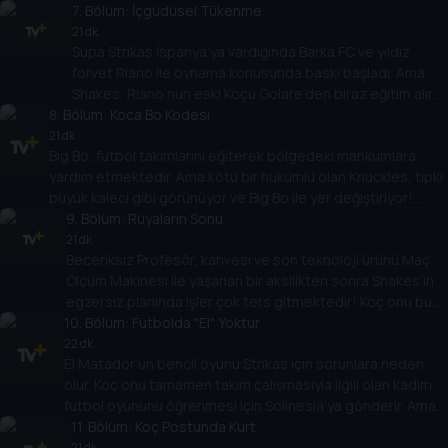
DVD’sini yayınlar. Artık ünlü orta saha oyuncusunun yeni
7
. Bölüm:
İçgüdüsel Tükenme
hamleler bulması gerekiyor... ve hemen!
21 dk
Supa Strikas İspanya’ya vardığında Barka FC ve yıldız
forvet Riano ile oynama konusunda baskı başladı. Ama
Shakes, Riano’nun eski Koçu Golare’den biraz eğitim alır
8
. Bölüm:
ve bu da çok yardımcı olmaz! Shakes büyük maçta
Koca Bo Kodesi
Barka’nın üstesinden gelmek için öğrendiği her şeyi
21 dk
Big Bo, futbol takımlarını eğiterek bölgedeki mahkumlara
unutabilir mi?
yardım etmektedir. Ama kötü bir hükümlü olan Knuckles, tıpkı
büyük kaleci gibi görünüyor ve Big Bo ile yer değiştiriyor!
Supa Strikas’ın güçlü FC Colossus’a karşı destansı oyunu için
9
. Bölüm:
Rüyaların Sonu
nasıl zamanında kaçacak?
21 dk
Beceriksiz Profesör, kahvesi ve son teknoloji ürünü Maç
Ölçüm Makinesi ile yaşanan bir aksilikten sonra Shakes’in
egzersiz planında işler çok ters gitmektedir! Koç onu buna
10
karşı uyarsa da, Shakes, Supa Strikas’ın müthiş Demir
. Bölüm:
Futbolda "El" Yoktur
Tankla çarpışmasından önceki gece kendini sakatlamak
22 dk
El Matador’un bencil oyunu Strikas için sorunlara neden
için programı çalar!
olur. Koç onu tamamen takım çalışmasıyla ilgili olan kadim
futbol oyununu öğrenmesi için Solinesia’ya gönderir. Ama
ülkeden kovulduğunda tüm umutlar kaybolur! Chinlon
11
. Bölüm:
Koç Postunda Kurt
metinlerini El Matador’un çantasına düşüren keşiş Khin’e
21 dk