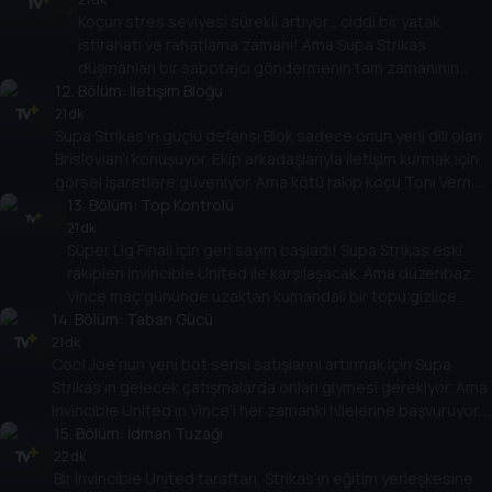
Koçun stres seviyesi sürekli artıyor... ciddi bir yatak
şükürler olsun!
istirahati ve rahatlama zamanı! Ama Supa Strikas
düşmanları bir sabotajcı göndermenin tam zamanının
12
. Bölüm:
geldiğinin farkında: Supa Strikas’a mümkün olduğunca
İletişim Bloğu
KÖTÜ koçluk yapacak biri!
21 dk
Supa Strikas’ın güçlü defansı Blok sadece onun yerli dili olan
Brislovian’ı konuşuyor. Ekip arkadaşlarıyla iletişim kurmak için
görsel işaretlere güveniyor. Ama kötü rakip koçu Toni Vern,
bunu istismar etmek ve Supa Strikas’ın bir sonraki oyunda
13
. Bölüm:
Top Kontrolü
kör oynamasını sağlamak için bir plan yapar!
21 dk
Süper Lig Finali için geri sayım başladı! Supa Strikas eski
rakipleri Invincible United ile karşılaşacak. Ama düzenbaz
Vince maç gününde uzaktan kumandalı bir topu gizlice
14
stadyuma sokar! Supa Strikas’ın bu hilenin kökenine inmek
. Bölüm:
Taban Gücü
için Spenza PI’nın yardımına ihtiyacı olacak!
21 dk
Cool Joe’nun yeni bot serisi satışlarını artırmak için Supa
Strikas’ın gelecek çatışmalarda onları giymesi gerekiyor. Ama
Invincible United’ın Vince’i her zamanki hilelerine başvuruyor.
Cool Joe’nun botlarını oynadıkça ağırlaşan botlarla değiştirir!
15
. Bölüm:
İdman Tuzağı
Supa Strikas eski rakiplerini nasıl yenecek?
22 dk
Bir Invincible United taraftarı, Strikas’ın eğitim yerleşkesine