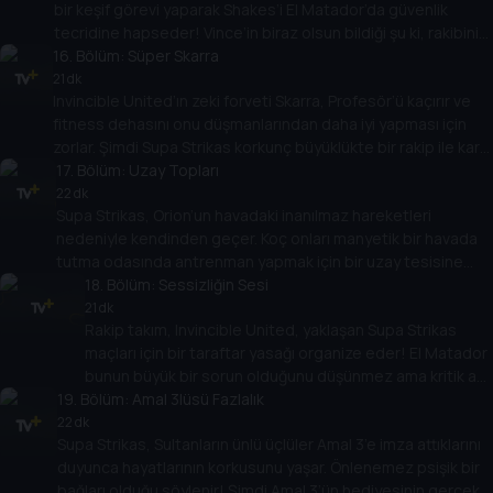
bir keşif görevi yaparak Shakes’i El Matador’da güvenlik
tecridine hapseder! Vince’in biraz olsun bildiği şu ki, rakibinin
16
savunma duvarındaki zayıflığı bulmak için iki forvetin tam
. Bölüm:
Süper Skarra
olarak ihtiyacı olan şey bu... peki maça nasıl çıkacaklar?
21 dk
Invincible United’ın zeki forveti Skarra, Profesör’ü kaçırır ve
fitness dehasını onu düşmanlarından daha iyi yapması için
zorlar. Şimdi Supa Strikas korkunç büyüklükte bir rakip ile karşı
karşıya geliyor! Shakes’in bu devin üstesinden nasıl
17
. Bölüm:
Uzay Topları
geleceğini bulmak için gözünü dört açması gerekiyor!
22 dk
Supa Strikas, Orion’un havadaki inanılmaz hareketleri
nedeniyle kendinden geçer. Koç onları manyetik bir havada
tutma odasında antrenman yapmak için bir uzay tesisine
götürür. Ama Supa Strikas, kötü bir taraftar onları bir uzay
18
. Bölüm:
Sessizliğin Sesi
mekiği test uçuşunda uzaya fırlattığında, umduklarından
21 dk
Rakip takım, Invincible United, yaklaşan Supa Strikas
daha fazlasını elde eder!
maçları için bir taraftar yasağı organize eder! El Matador
bunun büyük bir sorun olduğunu düşünmez ama kritik an
19
. Bölüm:
geldiğinde, boş stadyumda performans gösteremez!
Amal 3lüsü Fazlalık
En büyük hayranı günü kurtarabilecek mi?
22 dk
Supa Strikas, Sultanların ünlü üçlüler Amal 3’e imza attıklarını
duyunca hayatlarının korkusunu yaşar. Önlenemez psişik bir
bağları olduğu söylenir! Şimdi Amal 3’ün hediyesinin gerçek