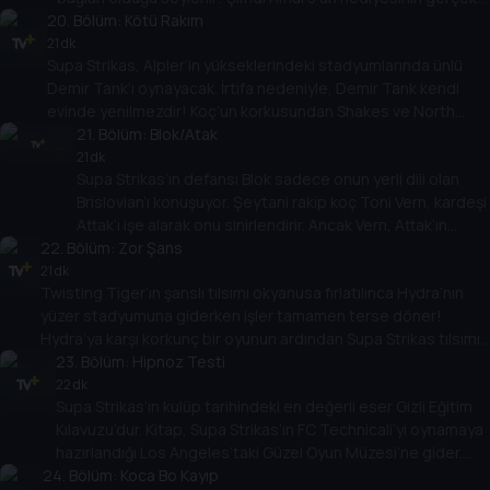
20
mi yoksa kurgu mu olduğunu bulmak Cool Joe’ya kalmış!
. Bölüm:
Kötü Rakım
21 dk
Supa Strikas, Alpler’in yükseklerindeki stadyumlarında ünlü
Demir Tank’ı oynayacak. İrtifa nedeniyle, Demir Tank kendi
evinde yenilmezdir! Koç’un korkusundan Shakes ve North
Shaw ortama ayak uydurmakta zorlanır ve rakıma uyum
21
. Bölüm:
Blok/Atak
sağlamak için bir dağ macerasına gönderilir!
21 dk
Supa Strikas’ın defansı Blok sadece onun yerli dili olan
Brislovian’ı konuşuyor. Şeytani rakip koç Toni Vern, kardeşi
Attak’ı işe alarak onu sinirlendirir. Ancak Vern, Attak’ın
22
. Bölüm:
anında tercümesine imkan veren bir yaka icat eder! Blok,
Zor Şans
Vern tarafından gizlice kontrol edilen benzer bir cihaz
21 dk
Twisting Tiger’ın şanslı tılsımı okyanusa fırlatılınca Hydra’nın
aldığında işler sarpa sarar!
yüzer stadyumuna giderken işler tamamen terse döner!
Hydra’ya karşı korkunç bir oyunun ardından Supa Strikas tılsımı
kurtarmak için yola çıkar. Stadyumun altında Hydra’nın büyük bir
23
. Bölüm:
Hipnoz Testi
sır sakladığını keşfederler!
22 dk
Supa Strikas’ın kulüp tarihindeki en değerli eser Gizli Eğitim
Kılavuzu’dur. Kitap, Supa Strikas’ın FC Technicali’yi oynamaya
hazırlandığı Los Angeles’taki Güzel Oyun Müzesi’ne gider.
24
Ama Shakes, hipnoz ve kendi eğitim kılavuzlarını içeren kötü
. Bölüm:
Koca Bo Kayıp