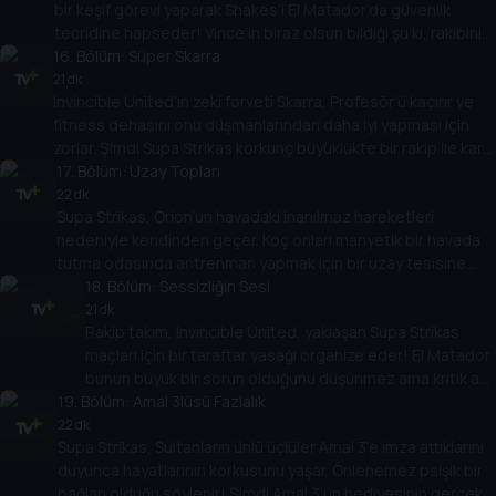
bir keşif görevi yaparak Shakes’i El Matador’da güvenlik
tecridine hapseder! Vince’in biraz olsun bildiği şu ki, rakibinin
16
savunma duvarındaki zayıflığı bulmak için iki forvetin tam
. Bölüm:
Süper Skarra
olarak ihtiyacı olan şey bu... peki maça nasıl çıkacaklar?
21 dk
Invincible United’ın zeki forveti Skarra, Profesör’ü kaçırır ve
fitness dehasını onu düşmanlarından daha iyi yapması için
zorlar. Şimdi Supa Strikas korkunç büyüklükte bir rakip ile karşı
karşıya geliyor! Shakes’in bu devin üstesinden nasıl
17
. Bölüm:
Uzay Topları
geleceğini bulmak için gözünü dört açması gerekiyor!
22 dk
Supa Strikas, Orion’un havadaki inanılmaz hareketleri
nedeniyle kendinden geçer. Koç onları manyetik bir havada
tutma odasında antrenman yapmak için bir uzay tesisine
götürür. Ama Supa Strikas, kötü bir taraftar onları bir uzay
18
. Bölüm:
Sessizliğin Sesi
mekiği test uçuşunda uzaya fırlattığında, umduklarından
21 dk
Rakip takım, Invincible United, yaklaşan Supa Strikas
daha fazlasını elde eder!
maçları için bir taraftar yasağı organize eder! El Matador
bunun büyük bir sorun olduğunu düşünmez ama kritik an
19
. Bölüm:
geldiğinde, boş stadyumda performans gösteremez!
Amal 3lüsü Fazlalık
En büyük hayranı günü kurtarabilecek mi?
22 dk
Supa Strikas, Sultanların ünlü üçlüler Amal 3’e imza attıklarını
duyunca hayatlarının korkusunu yaşar. Önlenemez psişik bir
bağları olduğu söylenir! Şimdi Amal 3’ün hediyesinin gerçek