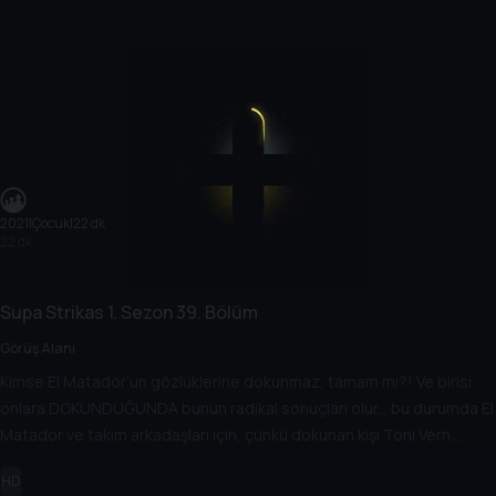
2021
|
Çocuk
|
22 dk
22 dk
Supa Strikas
1. Sezon
39. Bölüm
Görüş Alanı
Kimse El Matador’un gözlüklerine dokunmaz, tamam mı?! Ve birisi
onlara DOKUNDUĞUNDA bunun radikal sonuçları olur... bu durumda El
Matador ve takım arkadaşları için, çünkü dokunan kişi Toni Vern.
Ninjalar, UFO’lar, zombiler ve bir TRex... hepsi Latin usta için bir
HD
günlük çalışmada!