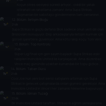
Koçun stres seviyesi sürekli artıyor... ciddi bir yatak
şükürler olsun!
istirahati ve rahatlama zamanı! Ama Supa Strikas
düşmanları bir sabotajcı göndermenin tam zamanının
12
. Bölüm:
geldiğinin farkında: Supa Strikas’a mümkün olduğunca
İletişim Bloğu
KÖTÜ koçluk yapacak biri!
21 dk
Supa Strikas’ın güçlü defansı Blok sadece onun yerli dili olan
Brislovian’ı konuşuyor. Ekip arkadaşlarıyla iletişim kurmak için
görsel işaretlere güveniyor. Ama kötü rakip koçu Toni Vern,
bunu istismar etmek ve Supa Strikas’ın bir sonraki oyunda
13
. Bölüm:
Top Kontrolü
kör oynamasını sağlamak için bir plan yapar!
21 dk
Süper Lig Finali için geri sayım başladı! Supa Strikas eski
rakipleri Invincible United ile karşılaşacak. Ama düzenbaz
Vince maç gününde uzaktan kumandalı bir topu gizlice
14
stadyuma sokar! Supa Strikas’ın bu hilenin kökenine inmek
. Bölüm:
Taban Gücü
için Spenza PI’nın yardımına ihtiyacı olacak!
21 dk
Cool Joe’nun yeni bot serisi satışlarını artırmak için Supa
Strikas’ın gelecek çatışmalarda onları giymesi gerekiyor. Ama
Invincible United’ın Vince’i her zamanki hilelerine başvuruyor.
Cool Joe’nun botlarını oynadıkça ağırlaşan botlarla değiştirir!
15
. Bölüm:
İdman Tuzağı
Supa Strikas eski rakiplerini nasıl yenecek?
22 dk
Bir Invincible United taraftarı, Strikas’ın eğitim yerleşkesine