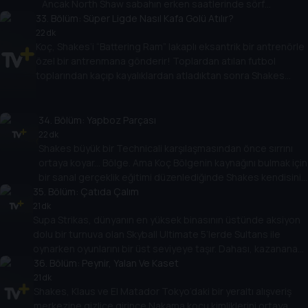
Ancak North Shaw sabahın erken saatlerinde sörf
33
yaptıktan sonra sol üst taraftadır. Merkezi defans
. Bölüm:
Süper Ligde Nasıl Kafa Golü Atılır?
oyuncusu okyanusun dibine dalmalı, derinlerin yaratıklarıyla
22 dk
Koç, Shakes’i “Battering Ram” lakaplı eksantrik bir antrenörle
mücadele etmeli ve Supa Strikas’ın oyunu kazanmasına
özel bir antrenmana gönderir! Toplardan atılan futbol
yardım etmelidir. Ama baskıyı kaldırabilir mi?
toplarından kaçıp kayalıklardan atladıktan sonra Shakes
Barka’ya karşı büyük maçtan önce antrenmanda ustalaşacak
mı? Shakes’in bu tür bir antrenmanla maça çıkacağını mı
söylüyorsun?
34
. Bölüm:
Yapboz Parçası
22 dk
Shakes büyük bir Technicali karşılaşmasından önce sırrını
ortaya koyar... Bölge. Ama Koç Bölgenin kaynağını bulmak için
bir sanal gerçeklik eğitimi düzenlediğinde Shakes kendisini
35
alacakaranlık kuşağında bulur. Eğitim tuhaf bir hale geldikçe
. Bölüm:
Çatıda Çalım
Shakes, işlerin göründüğü gibi olmadığından şüphelenmeye
21 dk
Supa Strikas, dünyanın en yüksek binasının üstünde aksiyon
başlar!
dolu bir turnuva olan Skyball Ultimate 5’lerde Sultans ile
oynarken oyunlarını bir üst seviyeye taşır. Dahası, kazanana
kamuoyu oylamasıyla karar verilmektedir. Ama Şeyh’in
36
. Bölüm:
Peynir, Yalan Ve Kaset
Sultanların kazanmasını sağlamak için ipleri çekerken Supa
21 dk
Shakes, Klaus ve El Matador Tokyo’daki bir yeraltı alışveriş
Strikas zirvede nasıl bitirecek?
merkezine gizlice girince Nakama koçu kimliklerini ortaya