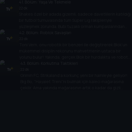
Albay Von Pushup’un adamları dostça bir maç teklif eder ama
41
. Bölüm:
Yaşa Ve Tekmele
asıl niyetleri Fortress Stadyumu’nda takımın çarpışmasından
22 dk
Shakes özel bir adada gizemli, sadece davetlilerin katıldığı
öte Koçun yeni yüksek teknolojiye sahip antrenman topunu
bir futbol turnuvasında tüm Süper Lig rakipleriyle
ve bunun barındırdığı sırrı çalmaktır.
yüzleşmek zorunda. Bubi tuzaklı orman kumpaslarından
yanardağ üzerindeki bir futbol sahasına kadar beceri,
42
. Bölüm:
Roblok Savaşları
dayanıklılık ve arkadaşlık sınırına kadar test edilir. Ama
22 dk
Toni Vern, onu robotik bir benzeri ile değiştirerek Blok’un
“Futbol Adası” GERÇEKTEN sadece dünyadaki en büyük
mükemmel disiplin rekorunu mahvetmenin ustaca bir
futbolcular için mi?
yolunu bulur! Yakında, gerçek Blok bir hurdalıkta ve robot
Blok Supa Strikas’ın 11’inde! Roblok herkesi sakatlamadan,
43
. Bölüm:
Korkutma Taktikleri
itibarını mahvetmeden ve Strikaland elektrik faturasını
22 dk
Grimm FC, Strikaland’a korkunç yeni bir hamleyle geliyor!
ikiye katlamadan Blok kaçabilir mi?!
Big Bo, “Hayalet Treni”ni bulmak için kaleci mağarasına
çekilir. Ama yakında mağarasının artık o kadar da gizli
44
olmadığını keşfeder! Kaleci eldivenlerine tutkulu ve
. Bölüm:
Kuju, Sevilmek
gölgelerde hamur işleri saklama yerleri olan eski bir
22 dk
Shakes, Koç onu bir futbol müzesi açılışına misafir olarak
düşman, Big Bo’nun bir sonraki maçını son maçı yapmayı
katılması için Çin’e gönderdikten sonra ilk 11’de başlayarak
planlıyor!
Supa Strikas’a zaferle dönmenin eşiğinde! Shakes, Iron
Tank’ı yenmenin sırrını keşfetme konusunda sporun
45
. Bölüm:
İnek Türünden Klaus'la Tanışma
tarihine geçti. Şimdi... Iron Tank’ın onu denizaltılarında
22 dk