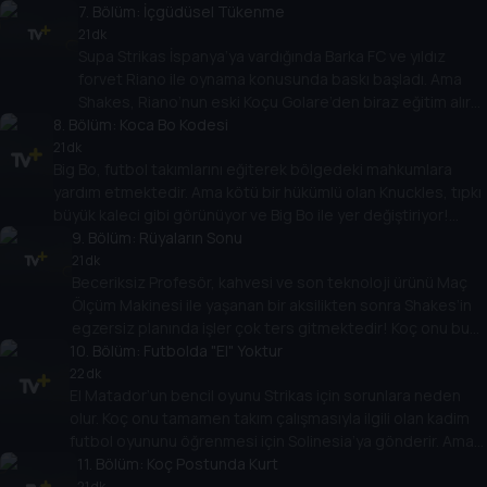
DVD’sini yayınlar. Artık ünlü orta saha oyuncusunun yeni
7
. Bölüm:
İçgüdüsel Tükenme
hamleler bulması gerekiyor... ve hemen!
21 dk
Supa Strikas İspanya’ya vardığında Barka FC ve yıldız
forvet Riano ile oynama konusunda baskı başladı. Ama
Shakes, Riano’nun eski Koçu Golare’den biraz eğitim alır
8
. Bölüm:
ve bu da çok yardımcı olmaz! Shakes büyük maçta
Koca Bo Kodesi
Barka’nın üstesinden gelmek için öğrendiği her şeyi
21 dk
Big Bo, futbol takımlarını eğiterek bölgedeki mahkumlara
unutabilir mi?
yardım etmektedir. Ama kötü bir hükümlü olan Knuckles, tıpkı
büyük kaleci gibi görünüyor ve Big Bo ile yer değiştiriyor!
Supa Strikas’ın güçlü FC Colossus’a karşı destansı oyunu için
9
. Bölüm:
Rüyaların Sonu
nasıl zamanında kaçacak?
21 dk
Beceriksiz Profesör, kahvesi ve son teknoloji ürünü Maç
Ölçüm Makinesi ile yaşanan bir aksilikten sonra Shakes’in
egzersiz planında işler çok ters gitmektedir! Koç onu buna
10
karşı uyarsa da, Shakes, Supa Strikas’ın müthiş Demir
. Bölüm:
Futbolda "El" Yoktur
Tankla çarpışmasından önceki gece kendini sakatlamak
22 dk
El Matador’un bencil oyunu Strikas için sorunlara neden
için programı çalar!
olur. Koç onu tamamen takım çalışmasıyla ilgili olan kadim
futbol oyununu öğrenmesi için Solinesia’ya gönderir. Ama
ülkeden kovulduğunda tüm umutlar kaybolur! Chinlon
11
. Bölüm:
Koç Postunda Kurt
metinlerini El Matador’un çantasına düşüren keşiş Khin’e
21 dk