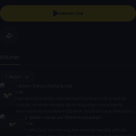
Hemen İzle
Bölümler
1. Sezon
1
. Bölüm:
Dansçı Rasta Buzda
21 dk
Kaptanın kol bandını takmak Dancing Rasta için büyük bir
onurdur, ama Himalayalar’da bir düşüşten sonra liderlik
yetenekleri konusunda endişelidir. Nazik bir keşiş hemşiresi
Rasta’yı tekrar sağlığa kavuşturur ve ona hem zihin hem de
2
. Bölüm:
Havalı Joe Ritmini Kaybediyor
bedenle liderlik etmenin önemini öğretir.
21 dk
Funky Cool Joe her maçtan önce en sevdiği şarkıyla