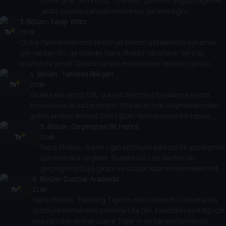
ritme girer. Ama kötü Toni Vern şarkısını değiştirdiğinde,
yıldız oyuncu sahada neden işe yaramadığını
3
. Bölüm:
anlayamıyor! Shakes arkadaşını davaya dahil eder ama
Kayıp Yıldız
Spenza PI gizemi zamanında çözecek mi?
22 dk
Clube Palmentieri’deki Brezilyalı beceri ustalarında oynamak
için yapılan Rio gezisinde Supa Strikas “dostane” bir plaj
oyununda yenilir. Onlara yardım edebilecek tek kişi oyunun
efsanesidir... Otuz yıldır kayıp olan!
4
. Bölüm:
Tehlikeli Bileşen
22 dk
Güzel kedi hırsızı Kat, yüksek teknoloji binalarına sızma
konusunda ün kazanmıştır! Strikas’ın eski düşmanlarından
gelen emirler altında Gizli Eğitim Yerleşkesine bir casus
böcek koyar! Takım, yaklaşan maçında sinsi Invincible
5
. Bölüm:
Geçmişten Bir Hatıra
United’a nasıl karşı koyabilecek?
22 dk
Supa Strikas, Süper Ligin en büyük kalecisi ile yüzleşmek
için Meksika’ya gider. Shakes De Los Santos’un
geçmişini ortaya çıkarır ve büyük adamın memleketinde
6
. Bölüm:
harika bir keşif yapar: gizemli Aztec kalıntıları... ve oyunun
Dostlar Arasında
kökenleri!
22 dk
Supa Strikas, Twisting Tiger’ın eski takımı FC Nakama’yla
yüzleşirken Nakama patronu Ura Giri, takımdan ayrıldığı için
onu cezalandırmak üzere Tiger’ın sır hareketlerinin bir