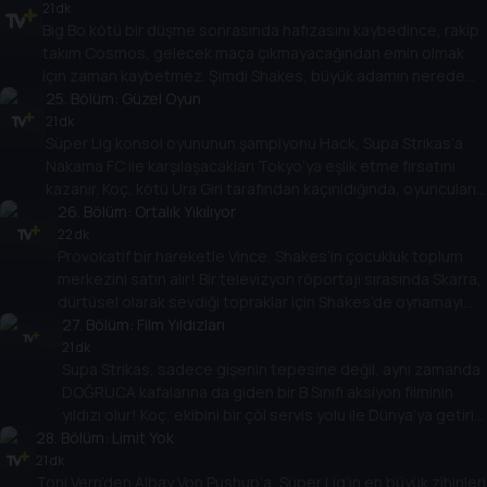
bir komployu ortaya çıkarır!
21 dk
Big Bo kötü bir düşme sonrasında hafızasını kaybedince, rakip
takım Cosmos, gelecek maça çıkmayacağından emin olmak
için zaman kaybetmez. Şimdi Shakes, büyük adamın nerede
olduğunu keşfetmek için Bo’nun inanılmaz ev eğitimi kursunu
25
. Bölüm:
Güzel Oyun
fethetmelidir!
21 dk
Süper Lig konsol oyununun şampiyonu Hack, Supa Strikas’a
Nakama FC ile karşılaşacakları Tokyo’ya eşlik etme fırsatını
kazanır. Koç, kötü Ura Giri tarafından kaçırıldığında, oyuncuların
kafası Nakama’nın taktikleri ile karışır! Ama Hack’in oyun
26
. Bölüm:
Ortalık Yıkılıyor
deneyimiyle belki de Nakama’nın sırlarının kilidi açılabilir!
22 dk
Provokatif bir hareketle Vince, Shakes’in çocukluk toplum
merkezini satın alır! Bir televizyon röportajı sırasında Skarra,
dürtüsel olarak sevdiği topraklar için Shakes’de oynamayı
kabul eder. Ama Supa Strikas eski bir takıma karşı değildir.
27
. Bölüm:
Film Yıldızları
Artık Süper Lig’in en iyi oyuncularından oluşan bir takımla
21 dk
Supa Strikas, sadece gişenin tepesine değil, aynı zamanda
karşı karşıyalar... ve All Stars rakipsiz!
DOĞRUCA kafalarına da giden bir B Sınıfı aksiyon filminin
yıldızı olur! Koç, ekibini bir çöl servis yolu ile Dünya’ya getirir
28
. Bölüm:
ama Kızıl Adamlar çöl haydutları ile karşılaşınca plan bozulur!
Limit Yok
Ama her şey gerçekten göründüğü gibi mi?
21 dk
Toni Vern’den Albay Von Pushup’a, Süper Lig’in en büyük zihinleri