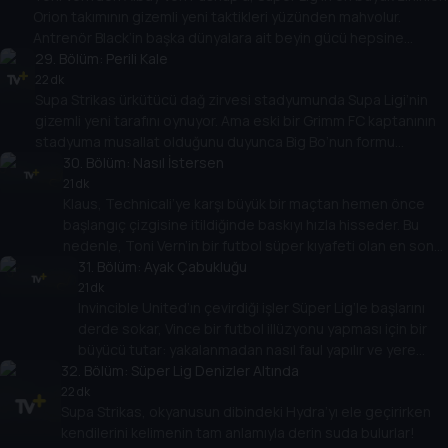
Orion takımının gizemli yeni taktikleri yüzünden mahvolur.
Antrenör Black’in başka dünyalara ait beyin gücü hepsine
çarpmış gibi görünüyor. Ne yazık ki, Supa Strikas’ın kendi taktik
29
. Bölüm:
Perili Kale
dehası olan Profesör işten atıldı! Shakes onu Orion Code’u
22 dk
Supa Strikas ürkütücü dağ zirvesi stadyumunda Supa Ligi’nin
kırmaya yeniden odaklanmaya ikna edebilir mi?
gizemli yeni tarafını oynuyor. Ama eski bir Grimm FC kaptanının
stadyuma musallat olduğunu duyunca Big Bo’nun formu
tepetaklak olur! Big Bo sadece batıl inançlı mı yoksa Spike
30
. Bölüm:
Nasıl İstersen
Dawson’ın hayaletinin efsanesinde başka bir şey mi var?
21 dk
Klaus, Technicali’ye karşı büyük bir maçtan hemen önce
başlangıç çizgisine itildiğinde baskıyı hızla hisseder. Bu
nedenle, Toni Vern’in bir futbol süper kıyafeti olan en son
icadı ile karşılaştığında, onu kendisi için çalar. Klaus, esas
31
. Bölüm:
Ayak Çabukluğu
adam olmak ve takım arkadaşlarına suçunu itiraf etmek
21 dk
Invincible United’ın çevirdiği işler Süper Lig’le başlarını
arasında seçim yapmalıdır.
derde sokar, Vince bir futbol illüzyonu yapması için bir
büyücü tutar: yakalanmadan nasıl faul yapılır ve yere
32
atlanır! Supa Strikas, Invincible United’ın kirli
. Bölüm:
Süper Lig Denizler Altında
numaralarına alışkındır, ancak sihirli numaralarıyla baş
22 dk
Supa Strikas, okyanusun dibindeki Hydra’yı ele geçirirken
edebilirler mi?
kendilerini kelimenin tam anlamıyla derin suda bulurlar!