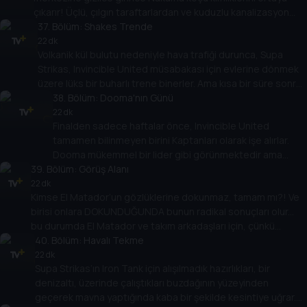
çıkarır! Üçlü, çılgın taraftarlardan ve kuduzlu kanalizasyon
sıçanlarından kaçmak için tüm taktiksel ve fiziksel
37
. Bölüm:
Shakes Trende
kaynaklarını kullanarak Koçları tarafından fark edilmeden
22 dk
Volkanik kül bulutu nedeniyle hava trafiği durunca, Supa
antrenman kamplarına geri dönmeli... ve Nakama’ya karşı çok
Strikas, Invincible United müsabakası için evlerine dönmek
önemli bir oyun oynamalıdır!
üzere lüks bir buharlı trene binerler. Ama kısa bir süre sonra
eğitim vagonu gecenin karanlığında kaybolunca, kendilerini
38
. Bölüm:
Dooma'nın Günü
bir gizemin içinde ve bulurlar! Kızıl Adamlar sorunu çözebilir
22 dk
Finalden sadece haftalar önce, Invincible United
ve oyunu kazanabilir mi?
tamamen bilinmeyen birini Kaptanları olarak işe alırlar.
Dooma mükemmel bir lider gibi görünmektedir ama
39
. Bölüm:
Shakes ve Spenza Dooma’nın beyninin yeniden
Görüş Alanı
programlandığını keşfeder! Gerçeği futbol dünyasına
22 dk
Kimse El Matador’un gözlüklerine dokunmaz, tamam mı?! Ve
açıklayabilecek VE kendi zihinleri bozulmadan Dooma’nın
birisi onlara DOKUNDUĞUNDA bunun radikal sonuçları olur...
kliniğinden kaçabilecekler mi?!
bu durumda El Matador ve takım arkadaşları için, çünkü
dokunan kişi Toni Vern. Ninjalar, UFO’lar, zombiler ve bir TRex...
40
. Bölüm:
Havalı Tekme
hepsi Latin usta için bir günlük çalışmada!
22 dk
Supa Strikas’ın Iron Tank için alışılmadık hazırlıkları, bir
denizaltı, üzerinde çalıştıkları buzdağının yüzeyinden
geçerek mavna yaptığında kaba bir şekilde kesintiye uğrar.