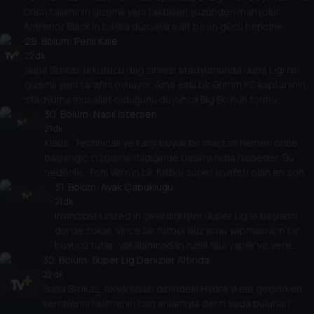
Orion takımının gizemli yeni taktikleri yüzünden mahvolur.
Antrenör Black’in başka dünyalara ait beyin gücü hepsine
çarpmış gibi görünüyor. Ne yazık ki, Supa Strikas’ın kendi taktik
29
. Bölüm:
Perili Kale
dehası olan Profesör işten atıldı! Shakes onu Orion Code’u
22 dk
Supa Strikas ürkütücü dağ zirvesi stadyumunda Supa Ligi’nin
kırmaya yeniden odaklanmaya ikna edebilir mi?
gizemli yeni tarafını oynuyor. Ama eski bir Grimm FC kaptanının
stadyuma musallat olduğunu duyunca Big Bo’nun formu
tepetaklak olur! Big Bo sadece batıl inançlı mı yoksa Spike
30
. Bölüm:
Nasıl İstersen
Dawson’ın hayaletinin efsanesinde başka bir şey mi var?
21 dk
Klaus, Technicali’ye karşı büyük bir maçtan hemen önce
başlangıç çizgisine itildiğinde baskıyı hızla hisseder. Bu
nedenle, Toni Vern’in bir futbol süper kıyafeti olan en son
icadı ile karşılaştığında, onu kendisi için çalar. Klaus, esas
31
. Bölüm:
Ayak Çabukluğu
adam olmak ve takım arkadaşlarına suçunu itiraf etmek
21 dk
Invincible United’ın çevirdiği işler Süper Lig’le başlarını
arasında seçim yapmalıdır.
derde sokar, Vince bir futbol illüzyonu yapması için bir
büyücü tutar: yakalanmadan nasıl faul yapılır ve yere
32
atlanır! Supa Strikas, Invincible United’ın kirli
. Bölüm:
Süper Lig Denizler Altında
numaralarına alışkındır, ancak sihirli numaralarıyla baş
22 dk
Supa Strikas, okyanusun dibindeki Hydra’yı ele geçirirken
edebilirler mi?
kendilerini kelimenin tam anlamıyla derin suda bulurlar!