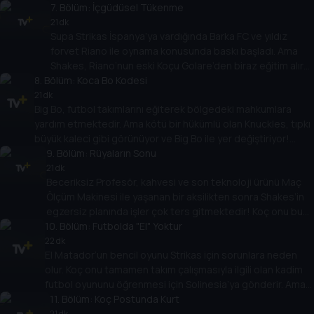
DVD’sini yayınlar. Artık ünlü orta saha oyuncusunun yeni
7
. Bölüm:
İçgüdüsel Tükenme
hamleler bulması gerekiyor... ve hemen!
21 dk
Supa Strikas İspanya’ya vardığında Barka FC ve yıldız
forvet Riano ile oynama konusunda baskı başladı. Ama
Shakes, Riano’nun eski Koçu Golare’den biraz eğitim alır
8
. Bölüm:
ve bu da çok yardımcı olmaz! Shakes büyük maçta
Koca Bo Kodesi
Barka’nın üstesinden gelmek için öğrendiği her şeyi
21 dk
Big Bo, futbol takımlarını eğiterek bölgedeki mahkumlara
unutabilir mi?
yardım etmektedir. Ama kötü bir hükümlü olan Knuckles, tıpkı
büyük kaleci gibi görünüyor ve Big Bo ile yer değiştiriyor!
Supa Strikas’ın güçlü FC Colossus’a karşı destansı oyunu için
9
. Bölüm:
Rüyaların Sonu
nasıl zamanında kaçacak?
21 dk
Beceriksiz Profesör, kahvesi ve son teknoloji ürünü Maç
Ölçüm Makinesi ile yaşanan bir aksilikten sonra Shakes’in
egzersiz planında işler çok ters gitmektedir! Koç onu buna
10
karşı uyarsa da, Shakes, Supa Strikas’ın müthiş Demir
. Bölüm:
Futbolda "El" Yoktur
Tankla çarpışmasından önceki gece kendini sakatlamak
22 dk
El Matador’un bencil oyunu Strikas için sorunlara neden
için programı çalar!
olur. Koç onu tamamen takım çalışmasıyla ilgili olan kadim
futbol oyununu öğrenmesi için Solinesia’ya gönderir. Ama
ülkeden kovulduğunda tüm umutlar kaybolur! Chinlon
11
. Bölüm:
Koç Postunda Kurt
metinlerini El Matador’un çantasına düşüren keşiş Khin’e
21 dk