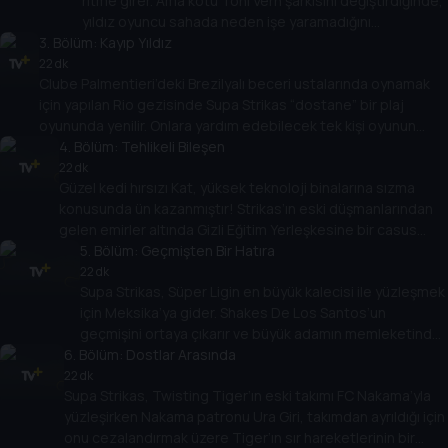
ritme girer. Ama kötü Toni Vern şarkısını değiştirdiğinde,
yıldız oyuncu sahada neden işe yaramadığını
3
. Bölüm:
anlayamıyor! Shakes arkadaşını davaya dahil eder ama
Kayıp Yıldız
Spenza PI gizemi zamanında çözecek mi?
22 dk
Clube Palmentieri’deki Brezilyalı beceri ustalarında oynamak
için yapılan Rio gezisinde Supa Strikas “dostane” bir plaj
oyununda yenilir. Onlara yardım edebilecek tek kişi oyunun
efsanesidir... Otuz yıldır kayıp olan!
4
. Bölüm:
Tehlikeli Bileşen
22 dk
Güzel kedi hırsızı Kat, yüksek teknoloji binalarına sızma
konusunda ün kazanmıştır! Strikas’ın eski düşmanlarından
gelen emirler altında Gizli Eğitim Yerleşkesine bir casus
böcek koyar! Takım, yaklaşan maçında sinsi Invincible
5
. Bölüm:
Geçmişten Bir Hatıra
United’a nasıl karşı koyabilecek?
22 dk
Supa Strikas, Süper Ligin en büyük kalecisi ile yüzleşmek
için Meksika’ya gider. Shakes De Los Santos’un
geçmişini ortaya çıkarır ve büyük adamın memleketinde
6
. Bölüm:
harika bir keşif yapar: gizemli Aztec kalıntıları... ve oyunun
Dostlar Arasında
kökenleri!
22 dk
Supa Strikas, Twisting Tiger’ın eski takımı FC Nakama’yla
yüzleşirken Nakama patronu Ura Giri, takımdan ayrıldığı için
onu cezalandırmak üzere Tiger’ın sır hareketlerinin bir