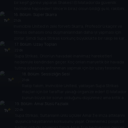
bir keşif görevi yaparak Shakes’i El Matador’da güvenlik
tecridine hapseder! Vince’in biraz olsun bildiği şu ki, rakibinin
16
savunma duvarındaki zayıflığı bulmak için iki forvetin tam
. Bölüm:
Süper Skarra
olarak ihtiyacı olan şey bu... peki maça nasıl çıkacaklar?
21 dk
Invincible United’ın zeki forveti Skarra, Profesör’ü kaçırır ve
fitness dehasını onu düşmanlarından daha iyi yapması için
zorlar. Şimdi Supa Strikas korkunç büyüklükte bir rakip ile karşı
karşıya geliyor! Shakes’in bu devin üstesinden nasıl
17
. Bölüm:
Uzay Topları
geleceğini bulmak için gözünü dört açması gerekiyor!
22 dk
Supa Strikas, Orion’un havadaki inanılmaz hareketleri
nedeniyle kendinden geçer. Koç onları manyetik bir havada
tutma odasında antrenman yapmak için bir uzay tesisine
götürür. Ama Supa Strikas, kötü bir taraftar onları bir uzay
18
. Bölüm:
Sessizliğin Sesi
mekiği test uçuşunda uzaya fırlattığında, umduklarından
21 dk
Rakip takım, Invincible United, yaklaşan Supa Strikas
daha fazlasını elde eder!
maçları için bir taraftar yasağı organize eder! El Matador
bunun büyük bir sorun olduğunu düşünmez ama kritik an
19
. Bölüm:
geldiğinde, boş stadyumda performans gösteremez!
Amal 3lüsü Fazlalık
En büyük hayranı günü kurtarabilecek mi?
22 dk
Supa Strikas, Sultanların ünlü üçlüler Amal 3’e imza attıklarını
duyunca hayatlarının korkusunu yaşar. Önlenemez psişik bir
bağları olduğu söylenir! Şimdi Amal 3’ün hediyesinin gerçek