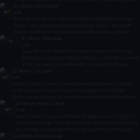
20
mi yoksa kurgu mu olduğunu bulmak Cool Joe’ya kalmış!
. Bölüm:
Kötü Rakım
21 dk
Supa Strikas, Alpler’in yükseklerindeki stadyumlarında ünlü
Demir Tank’ı oynayacak. İrtifa nedeniyle, Demir Tank kendi
evinde yenilmezdir! Koç’un korkusundan Shakes ve North
Shaw ortama ayak uydurmakta zorlanır ve rakıma uyum
21
. Bölüm:
Blok/Atak
sağlamak için bir dağ macerasına gönderilir!
21 dk
Supa Strikas’ın defansı Blok sadece onun yerli dili olan
Brislovian’ı konuşuyor. Şeytani rakip koç Toni Vern, kardeşi
Attak’ı işe alarak onu sinirlendirir. Ancak Vern, Attak’ın
22
. Bölüm:
anında tercümesine imkan veren bir yaka icat eder! Blok,
Zor Şans
Vern tarafından gizlice kontrol edilen benzer bir cihaz
21 dk
Twisting Tiger’ın şanslı tılsımı okyanusa fırlatılınca Hydra’nın
aldığında işler sarpa sarar!
yüzer stadyumuna giderken işler tamamen terse döner!
Hydra’ya karşı korkunç bir oyunun ardından Supa Strikas tılsımı
kurtarmak için yola çıkar. Stadyumun altında Hydra’nın büyük bir
23
. Bölüm:
Hipnoz Testi
sır sakladığını keşfederler!
22 dk
Supa Strikas’ın kulüp tarihindeki en değerli eser Gizli Eğitim
Kılavuzu’dur. Kitap, Supa Strikas’ın FC Technicali’yi oynamaya
hazırlandığı Los Angeles’taki Güzel Oyun Müzesi’ne gider.
24
Ama Shakes, hipnoz ve kendi eğitim kılavuzlarını içeren kötü
. Bölüm:
Koca Bo Kayıp