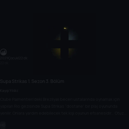
2021
|
Çocuk
|
22 dk
22 dk
Supa Strikas
1. Sezon
3. Bölüm
Kayıp Yıldız
Clube Palmentieri’deki Brezilyalı beceri ustalarında oynamak için
yapılan Rio gezisinde Supa Strikas “dostane” bir plaj oyununda
yenilir. Onlara yardım edebilecek tek kişi oyunun efsanesidir... Otuz
yıldır kayıp olan!
HD