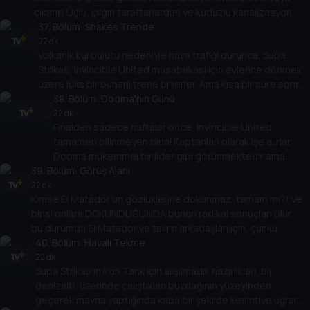
çıkarır! Üçlü, çılgın taraftarlardan ve kuduzlu kanalizasyon
sıçanlarından kaçmak için tüm taktiksel ve fiziksel
37
. Bölüm:
Shakes Trende
kaynaklarını kullanarak Koçları tarafından fark edilmeden
22 dk
Volkanik kül bulutu nedeniyle hava trafiği durunca, Supa
antrenman kamplarına geri dönmeli... ve Nakama’ya karşı çok
Strikas, Invincible United müsabakası için evlerine dönmek
önemli bir oyun oynamalıdır!
üzere lüks bir buharlı trene binerler. Ama kısa bir süre sonra
eğitim vagonu gecenin karanlığında kaybolunca, kendilerini
38
. Bölüm:
Dooma'nın Günü
bir gizemin içinde ve bulurlar! Kızıl Adamlar sorunu çözebilir
22 dk
Finalden sadece haftalar önce, Invincible United
ve oyunu kazanabilir mi?
tamamen bilinmeyen birini Kaptanları olarak işe alırlar.
Dooma mükemmel bir lider gibi görünmektedir ama
39
. Bölüm:
Shakes ve Spenza Dooma’nın beyninin yeniden
Görüş Alanı
programlandığını keşfeder! Gerçeği futbol dünyasına
22 dk
Kimse El Matador’un gözlüklerine dokunmaz, tamam mı?! Ve
açıklayabilecek VE kendi zihinleri bozulmadan Dooma’nın
birisi onlara DOKUNDUĞUNDA bunun radikal sonuçları olur...
kliniğinden kaçabilecekler mi?!
bu durumda El Matador ve takım arkadaşları için, çünkü
dokunan kişi Toni Vern. Ninjalar, UFO’lar, zombiler ve bir TRex...
40
. Bölüm:
Havalı Tekme
hepsi Latin usta için bir günlük çalışmada!
22 dk
Supa Strikas’ın Iron Tank için alışılmadık hazırlıkları, bir
denizaltı, üzerinde çalıştıkları buzdağının yüzeyinden
geçerek mavna yaptığında kaba bir şekilde kesintiye uğrar.