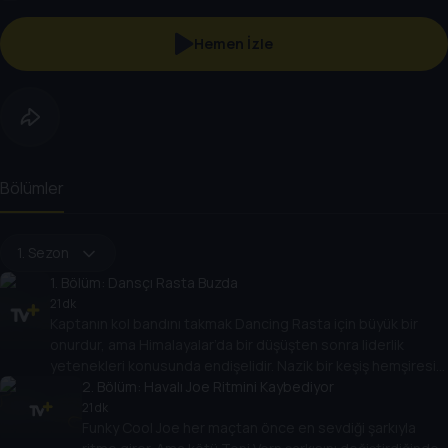
Hemen İzle
Bölümler
1. Sezon
1
. Bölüm:
Dansçı Rasta Buzda
21 dk
Kaptanın kol bandını takmak Dancing Rasta için büyük bir
onurdur, ama Himalayalar’da bir düşüşten sonra liderlik
yetenekleri konusunda endişelidir. Nazik bir keşiş hemşiresi
Rasta’yı tekrar sağlığa kavuşturur ve ona hem zihin hem de
2
. Bölüm:
Havalı Joe Ritmini Kaybediyor
bedenle liderlik etmenin önemini öğretir.
21 dk
Funky Cool Joe her maçtan önce en sevdiği şarkıyla