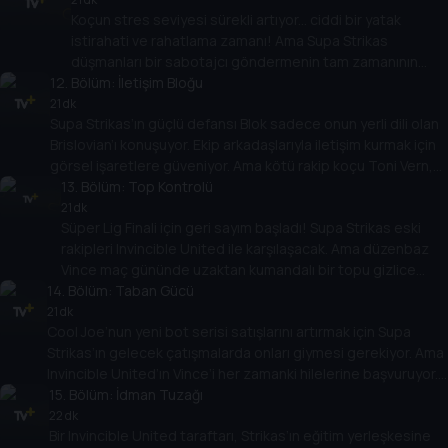
Koçun stres seviyesi sürekli artıyor... ciddi bir yatak
şükürler olsun!
istirahati ve rahatlama zamanı! Ama Supa Strikas
düşmanları bir sabotajcı göndermenin tam zamanının
12
. Bölüm:
geldiğinin farkında: Supa Strikas’a mümkün olduğunca
İletişim Bloğu
KÖTÜ koçluk yapacak biri!
21 dk
Supa Strikas’ın güçlü defansı Blok sadece onun yerli dili olan
Brislovian’ı konuşuyor. Ekip arkadaşlarıyla iletişim kurmak için
görsel işaretlere güveniyor. Ama kötü rakip koçu Toni Vern,
bunu istismar etmek ve Supa Strikas’ın bir sonraki oyunda
13
. Bölüm:
Top Kontrolü
kör oynamasını sağlamak için bir plan yapar!
21 dk
Süper Lig Finali için geri sayım başladı! Supa Strikas eski
rakipleri Invincible United ile karşılaşacak. Ama düzenbaz
Vince maç gününde uzaktan kumandalı bir topu gizlice
14
stadyuma sokar! Supa Strikas’ın bu hilenin kökenine inmek
. Bölüm:
Taban Gücü
için Spenza PI’nın yardımına ihtiyacı olacak!
21 dk
Cool Joe’nun yeni bot serisi satışlarını artırmak için Supa
Strikas’ın gelecek çatışmalarda onları giymesi gerekiyor. Ama
Invincible United’ın Vince’i her zamanki hilelerine başvuruyor.
Cool Joe’nun botlarını oynadıkça ağırlaşan botlarla değiştirir!
15
. Bölüm:
İdman Tuzağı
Supa Strikas eski rakiplerini nasıl yenecek?
22 dk
Bir Invincible United taraftarı, Strikas’ın eğitim yerleşkesine