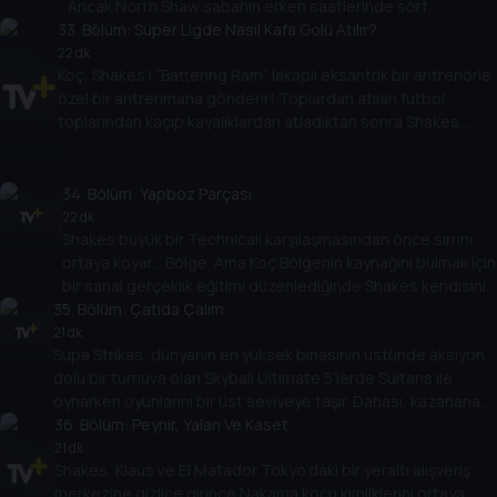
Ancak North Shaw sabahın erken saatlerinde sörf
33
yaptıktan sonra sol üst taraftadır. Merkezi defans
. Bölüm:
Süper Ligde Nasıl Kafa Golü Atılır?
oyuncusu okyanusun dibine dalmalı, derinlerin yaratıklarıyla
22 dk
Koç, Shakes’i “Battering Ram” lakaplı eksantrik bir antrenörle
mücadele etmeli ve Supa Strikas’ın oyunu kazanmasına
özel bir antrenmana gönderir! Toplardan atılan futbol
yardım etmelidir. Ama baskıyı kaldırabilir mi?
toplarından kaçıp kayalıklardan atladıktan sonra Shakes
Barka’ya karşı büyük maçtan önce antrenmanda ustalaşacak
mı? Shakes’in bu tür bir antrenmanla maça çıkacağını mı
söylüyorsun?
34
. Bölüm:
Yapboz Parçası
22 dk
Shakes büyük bir Technicali karşılaşmasından önce sırrını
ortaya koyar... Bölge. Ama Koç Bölgenin kaynağını bulmak için
bir sanal gerçeklik eğitimi düzenlediğinde Shakes kendisini
35
alacakaranlık kuşağında bulur. Eğitim tuhaf bir hale geldikçe
. Bölüm:
Çatıda Çalım
Shakes, işlerin göründüğü gibi olmadığından şüphelenmeye
21 dk
Supa Strikas, dünyanın en yüksek binasının üstünde aksiyon
başlar!
dolu bir turnuva olan Skyball Ultimate 5’lerde Sultans ile
oynarken oyunlarını bir üst seviyeye taşır. Dahası, kazanana
kamuoyu oylamasıyla karar verilmektedir. Ama Şeyh’in
36
. Bölüm:
Peynir, Yalan Ve Kaset
Sultanların kazanmasını sağlamak için ipleri çekerken Supa
21 dk
Shakes, Klaus ve El Matador Tokyo’daki bir yeraltı alışveriş
Strikas zirvede nasıl bitirecek?
merkezine gizlice girince Nakama koçu kimliklerini ortaya