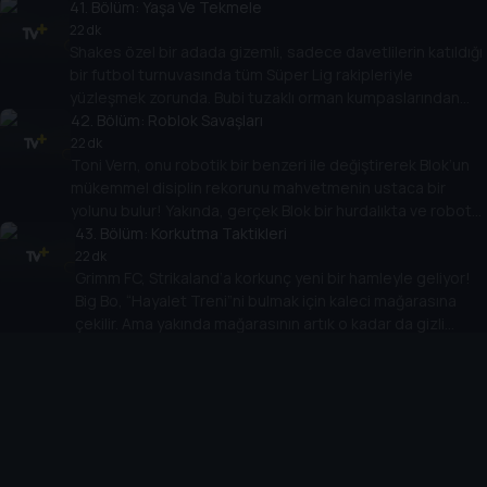
Albay Von Pushup’un adamları dostça bir maç teklif eder ama
41
. Bölüm:
Yaşa Ve Tekmele
asıl niyetleri Fortress Stadyumu’nda takımın çarpışmasından
22 dk
Shakes özel bir adada gizemli, sadece davetlilerin katıldığı
öte Koçun yeni yüksek teknolojiye sahip antrenman topunu
bir futbol turnuvasında tüm Süper Lig rakipleriyle
ve bunun barındırdığı sırrı çalmaktır.
yüzleşmek zorunda. Bubi tuzaklı orman kumpaslarından
yanardağ üzerindeki bir futbol sahasına kadar beceri,
42
. Bölüm:
Roblok Savaşları
dayanıklılık ve arkadaşlık sınırına kadar test edilir. Ama
22 dk
Toni Vern, onu robotik bir benzeri ile değiştirerek Blok’un
“Futbol Adası” GERÇEKTEN sadece dünyadaki en büyük
mükemmel disiplin rekorunu mahvetmenin ustaca bir
futbolcular için mi?
yolunu bulur! Yakında, gerçek Blok bir hurdalıkta ve robot
Blok Supa Strikas’ın 11’inde! Roblok herkesi sakatlamadan,
43
. Bölüm:
Korkutma Taktikleri
itibarını mahvetmeden ve Strikaland elektrik faturasını
22 dk
Grimm FC, Strikaland’a korkunç yeni bir hamleyle geliyor!
ikiye katlamadan Blok kaçabilir mi?!
Big Bo, “Hayalet Treni”ni bulmak için kaleci mağarasına
çekilir. Ama yakında mağarasının artık o kadar da gizli
44
olmadığını keşfeder! Kaleci eldivenlerine tutkulu ve
. Bölüm:
Kuju, Sevilmek
gölgelerde hamur işleri saklama yerleri olan eski bir
22 dk
Shakes, Koç onu bir futbol müzesi açılışına misafir olarak
düşman, Big Bo’nun bir sonraki maçını son maçı yapmayı
katılması için Çin’e gönderdikten sonra ilk 11’de başlayarak
planlıyor!
Supa Strikas’a zaferle dönmenin eşiğinde! Shakes, Iron
Tank’ı yenmenin sırrını keşfetme konusunda sporun
45
. Bölüm:
İnek Türünden Klaus'la Tanışma
tarihine geçti. Şimdi... Iron Tank’ın onu denizaltılarında
22 dk