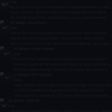
bir komployu ortaya çıkarır!
21 dk
Big Bo kötü bir düşme sonrasında hafızasını kaybedince, rakip
takım Cosmos, gelecek maça çıkmayacağından emin olmak
için zaman kaybetmez. Şimdi Shakes, büyük adamın nerede
olduğunu keşfetmek için Bo’nun inanılmaz ev eğitimi kursunu
25
. Bölüm:
Güzel Oyun
fethetmelidir!
21 dk
Süper Lig konsol oyununun şampiyonu Hack, Supa Strikas’a
Nakama FC ile karşılaşacakları Tokyo’ya eşlik etme fırsatını
kazanır. Koç, kötü Ura Giri tarafından kaçırıldığında, oyuncuların
kafası Nakama’nın taktikleri ile karışır! Ama Hack’in oyun
26
. Bölüm:
Ortalık Yıkılıyor
deneyimiyle belki de Nakama’nın sırlarının kilidi açılabilir!
22 dk
Provokatif bir hareketle Vince, Shakes’in çocukluk toplum
merkezini satın alır! Bir televizyon röportajı sırasında Skarra,
dürtüsel olarak sevdiği topraklar için Shakes’de oynamayı
kabul eder. Ama Supa Strikas eski bir takıma karşı değildir.
27
. Bölüm:
Film Yıldızları
Artık Süper Lig’in en iyi oyuncularından oluşan bir takımla
21 dk
Supa Strikas, sadece gişenin tepesine değil, aynı zamanda
karşı karşıyalar... ve All Stars rakipsiz!
DOĞRUCA kafalarına da giden bir B Sınıfı aksiyon filminin
yıldızı olur! Koç, ekibini bir çöl servis yolu ile Dünya’ya getirir
28
. Bölüm:
ama Kızıl Adamlar çöl haydutları ile karşılaşınca plan bozulur!
Limit Yok
Ama her şey gerçekten göründüğü gibi mi?
21 dk
Toni Vern’den Albay Von Pushup’a, Süper Lig’in en büyük zihinleri