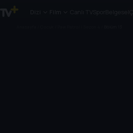
Dizi
Film
Canlı TV
Spor
Belgesel
Ç
Anasayfa
/
Çocuk
/
Paw Patrol
/
Sezon 4
/
Bölüm 13