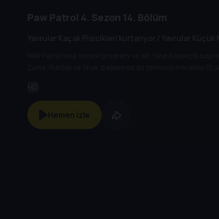
Paw Patrol
4. Sezon
14. Bölüm
Yavrular Kaçak Pisicikleri kurtarıyor / Yavrular Küçük 
PAW Patrol okul öncesi programı ve altı tane köpekçik baş ro
Zuma, Rubble ve Skye, başlarında da teknoloji meraklısı 10 y
HD
Hemen İzle