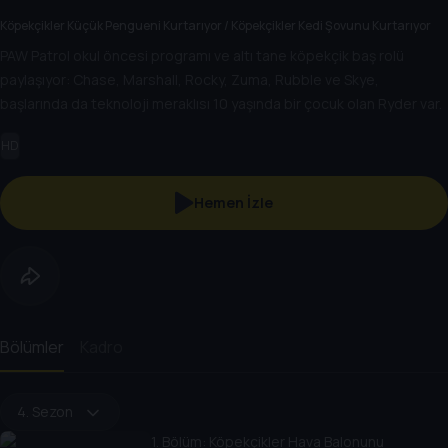
Köpekçikler Küçük Pengueni Kurtarıyor / Köpekçikler Kedi Şovunu Kurtarıyor
PAW Patrol okul öncesi programı ve altı tane köpekçik baş rolü
paylaşıyor: Chase, Marshall, Rocky, Zuma, Rubble ve Skye,
başlarında da teknoloji meraklısı 10 yaşında bir çocuk olan Ryder var.
HD
Hemen İzle
Bölümler
Kadro
4. Sezon
1
. Bölüm:
Köpekçikler Hava Balonunu