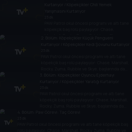
Kurtarıyor / Köpekçikler Chili Yemek
Yarışmasını Kurtarıyor
23 dk
PAW Patrol okul öncesi programı ve altı tane
köpekçik baş rolü paylaşıyor: Chase,
Marshall, Rocky, Zuma, Rubble ve Skye,
2
. Bölüm:
Köpekçikler Küçük Pengueni
başlarında da teknoloji meraklısı 10 yaşında
Kurtarıyor / Köpekçikler Kedi Şovunu Kurtarıyor
bir çocuk olan Ryder var.
23 dk
PAW Patrol okul öncesi programı ve altı tane
köpekçik baş rolü paylaşıyor: Chase, Marshall,
Rocky, Zuma, Rubble ve Skye, başlarında da
3
teknoloji meraklısı 10 yaşında bir çocuk olan
. Bölüm:
Köpekçikler Oyuncu Ejderhayı
Ryder var.
Kurtarıyor / Köpekçikler Yaratığı Kurtarıyor
23 dk
PAW Patrol okul öncesi programı ve altı tane
köpekçik baş rolü paylaşıyor: Chase, Marshall,
Rocky, Zuma, Rubble ve Skye, başlarında da
4
. Bölüm:
Paw Görevi: Taç Görevi
teknoloji meraklısı 10 yaşında bir çocuk olan
Ryder var.
23 dk
PAW Patrol okul öncesi programı ve altı tane köpekçik baş
rolü paylaşıyor: Chase, Marshall, Rocky, Zuma, Rubble ve