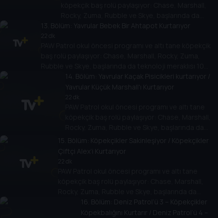
köpekçik baş rolü paylaşıyor: Chase, Marshall,
Rocky, Zuma, Rubble ve Skye, başlarında da
13
. Bölüm:
teknoloji meraklısı 10 yaşında bir çocuk olan
Yavrular Bebek Bir Ahtapot Kurtarıyor
Ryder var.
22 dk
PAW Patrol okul öncesi programı ve altı tane köpekçik
baş rolü paylaşıyor: Chase, Marshall, Rocky, Zuma,
Rubble ve Skye, başlarında da teknoloji meraklısı 10
yaşında bir çocuk olan Ryder var.
14
. Bölüm:
Yavrular Kaçak Pisicikleri kurtarıyor /
Yavrular Küçük Marshall'ı Kurtarıyor
22 dk
PAW Patrol okul öncesi programı ve altı tane
köpekçik baş rolü paylaşıyor: Chase, Marshall,
Rocky, Zuma, Rubble ve Skye, başlarında da
teknoloji meraklısı 10 yaşında bir çocuk olan
15
. Bölüm:
Köpekçikler Sakinleşiyor / Köpekçikler
Ryder var.
Çiftçi Alex’i Kurtarıyor
22 dk
PAW Patrol okul öncesi programı ve altı tane
köpekçik baş rolü paylaşıyor: Chase, Marshall,
Rocky, Zuma, Rubble ve Skye, başlarında da
teknoloji meraklısı 10 yaşında bir çocuk olan Ryder
16
. Bölüm:
Deniz Patrol’ü 3 – Köpekçikler
var.
Köpekbalığını Kurtarır / Deniz Patrol’ü 4 –