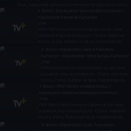
Skye, başlarında da teknoloji meraklısı 10 yaşında bir çocuk
olan Ryder var.
5
. Bölüm:
Köpekçikler Yatılı Misafiri Kurtarıyor /
Köpekçikler Karnavalı Kurtarıyor
23 dk
PAW Patrol okul öncesi programı ve altı tane
köpekçik baş rolü paylaşıyor: Chase, Marshall,
Rocky, Zuma, Rubble ve Skye, başlarında da
teknoloji meraklısı 10 yaşında bir çocuk olan
6
. Bölüm:
Köpekçikler Jake’in Pastasını
Ryder var.
Kurtarıyor / Köpekçikler Vahşi Sürüşü Kurtarıyor
23 dk
PAW Patrol okul öncesi programı ve altı tane
köpekçik baş rolü paylaşıyor: Chase, Marshall,
Rocky, Zuma, Rubble ve Skye, başlarında da
7
teknoloji meraklısı 10 yaşında bir çocuk olan
. Bölüm:
PAW Görevi: Krallıkta Korku! /
Ryder var.
Köpekçikler Maymun Maskesini Kurtarıyor
22 dk
PAW Patrol okul öncesi programı ve altı tane
köpekçik baş rolü paylaşıyor: Chase, Marshall,
Rocky, Zuma, Rubble ve Skye, başlarında da
teknoloji meraklısı 10 yaşında bir çocuk olan
8
. Bölüm:
Köpekçikler Uçan Yiyecekleri
Ryder var.