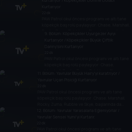
Kurtarıyor / Köpekçikler Dönme Dolabı
Kurtarıyor
22 dk
PAW Patrol okul öncesi programı ve altı tane
köpekçik baş rolü paylaşıyor: Chase, Marshall,
Rocky, Zuma, Rubble ve Skye, başlarında da
9
. Bölüm:
Köpekçikler Uyurgezer Ayıyı
teknoloji meraklısı 10 yaşında bir çocuk olan
Kurtarıyor / Köpekçikler Büyük Çiftlik
Ryder var.
Danny’sini Kurtarıyor
22 dk
PAW Patrol okul öncesi programı ve altı tane
köpekçik baş rolü paylaşıyor: Chase,
Marshall, Rocky, Zuma, Rubble ve Skye,
11
. Bölüm:
Yavrular Büyük Hairy'yi kuratrıyor /
başlarında da teknoloji meraklısı 10 yaşında
Yavrular Uçan Pisiciği Kurtarıyor
bir çocuk olan Ryder var.
22 dk
PAW Patrol okul öncesi programı ve altı tane
köpekçik baş rolü paylaşıyor: Chase, Marshall,
Rocky, Zuma, Rubble ve Skye, başlarında da
12
teknoloji meraklısı 10 yaşında bir çocuk olan
. Bölüm:
Yavrular Yarasalarla Eğleniyorlar /
Ryder var.
Yavrular Sensei Yumi'yi Kurtarır.
22 dk
PAW Patrol okul öncesi programı ve altı tane