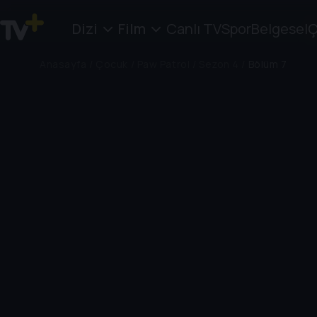
Dizi
Film
Canlı TV
Spor
Belgesel
Ç
Anasayfa
/
Çocuk
/
Paw Patrol
/
Sezon 4
/
Bölüm 7