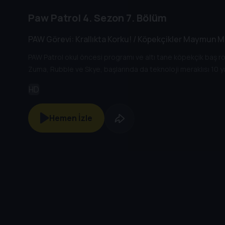
Paw Patrol
4. Sezon
7. Bölüm
PAW Görevi: Krallıkta Korku! / Köpekçikler Maymun M
PAW Patrol okul öncesi programı ve altı tane köpekçik baş ro
Zuma, Rubble ve Skye, başlarında da teknoloji meraklısı 10 y
HD
Hemen İzle