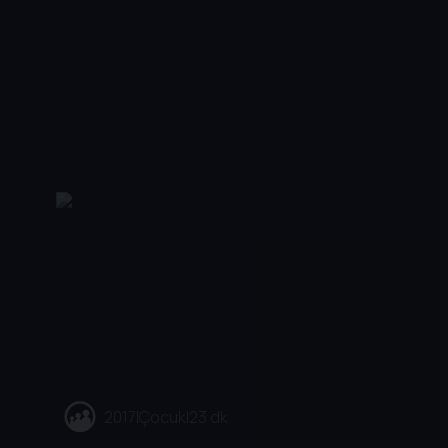
2017
|
Çocuk
|
23 dk