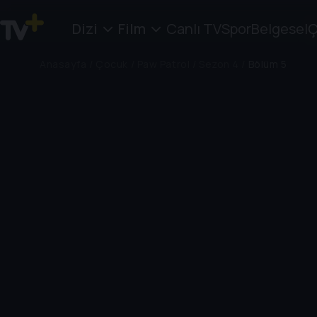
Dizi
Film
Canlı TV
Spor
Belgesel
Ç
Anasayfa
/
Çocuk
/
Paw Patrol
/
Sezon 4
/
Bölüm 5