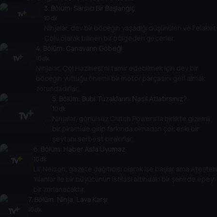
3
. Bölüm:
Sarsıcı Bir Başlangıç
10 dk
Ninjalar, dev bir böceğin yaşadığı düşünülen ve Felaket
Çölü olarak bilinen bir bölgeden geçerler.
4
. Bölüm:
Canavarın Göbeği
10 dk
Ninjalar, Çöl Hazinesi'ni tamir edebilmek için dev bir
böceğin yuttuğu önemli bir motor parçasını geri almak
zorundadırlar.
5
. Bölüm:
Bubi Tuzaklarını Nasıl Atlatırsınız?
10 dk
Ninjalar, gönülsüz Clutch Powers'la birlikte gizemli
bir piramide girip farkında olmadan çok eski bir
şeytanı serbest bırakırlar.
6
. Bölüm:
Haber Asla Uyumaz
10 dk
Lil' Nelson, gazete dağıtıcısı olarak işe başlar ama Ateşten
Yılanlar ile bir büyücünün istilası altındaki bir şehirde epey
bir zorlanacaktır.
7
. Bölüm:
Ninja, Lava Karşı
10 dk