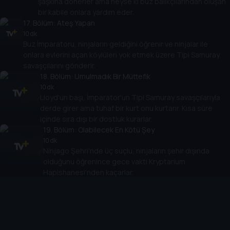
şaşkına dönerler ama neyse ki buz balıkçılarından oluşan
bir kabile onlara yardım eder.
17
. Bölüm:
Ateş Yapan
10 dk
Buz İmparatoru, ninjaların geldiğini öğrenir ve ninjalar ile
onlara evlerini açan köylüleri yok etmek üzere Tipi Samuray
savaşçılarını gönderir.
18
. Bölüm:
Umulmadık Bir Müttefik
10 dk
Lloyd'un başı, İmparator'un Tipi Samuray savaşçılarıyla
derde girer ama tuhaf bir kurt onu kurtarır. Kısa süre
içinde sıra dışı bir dostluk kurarlar.
19
. Bölüm:
Olabilecek En Kötü Şey
10 dk
Ninjago Şehri'nde üç suçlu, ninjaların şehir dışında
olduğunu öğrenince gece vakti Kryptarium
Hapishanesi'nden kaçarlar.
20
. Bölüm:
Mesaj
10 dk
Lloyd ve kurt arkadaşı, bir mağaraya sığınırlar ve içeride
buldukları makinede Zane'in başına gelenlere dair bir ipucu
verdiği mesajıyla karşılaşırlar.