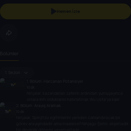
Hemen İzle
Bölümler
1. Sezon
1
. Bölüm:
Harcanan Potansiyel
10 dk
Ninjalar, kazandıkları zaferin ardından yumuşayınca
onlara kim olduklarını hatırlatmak Wu Usta'ya kalır.
2
. Bölüm:
Arayış Aramak
10 dk
Ninjalar, Spinjitzu eğitimlerini yeniden canlandıracak bir
görev arayışındadır ama maalesef Ninjago Şehri, alışılmadık
bir dinginlik dönemi yaşamaktadır.