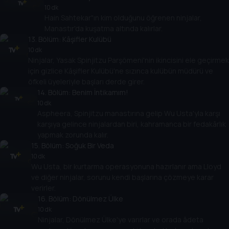
10 dk
Hain Sahtekar"ın kim olduğunu öğrenen ninjalar,
Manastır'da kuşatma altında kalırlar.
13
. Bölüm:
Kâşifler Kulübü
10 dk
Ninjalar, Yasak Spinjitzu Parşömeni'nin ikincisini ele geçirmek
için gizlice Kâşifler Kulübü'ne sızınca kulübün müdürü ve
öfkeli üyeleriyle başları derde girer.
14
. Bölüm:
Benim İntikamım!
10 dk
Aspheera, Spinjitzu manastırına gelip Wu Usta'yla karşı
karşıya gelince ninjalardan biri, kahramanca bir fedakârlık
yapmak zorunda kalır.
15
. Bölüm:
Soğuk Bir Veda
10 dk
Wu Usta, bir kurtarma operasyonuna hazırlanır ama Lloyd
ve diğer ninjalar, sorunu kendi başlarına çözmeye karar
verirler.
16
. Bölüm:
Dönülmez Ülke
10 dk
Ninjalar, Dönülmez Ülke'ye varırlar ve orada âdeta