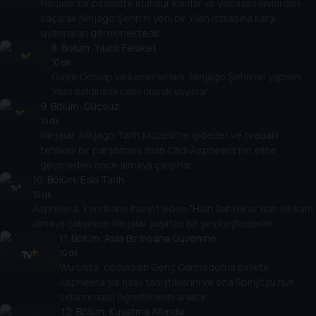
Ninjalar bir piramitte mahsur kalırlar ve yaklaşan lavlardan
kaçarak Ninjago Şehri'ni yeni bir Yılan istilasına karşı
uyarmaları gerekmektedir.
8
. Bölüm:
Yılanlı Felaket
10 dk
Gayle Gossip ve kameramanı, Ninjago Şehri'ne yapılan
Yılan saldırısını canlı olarak yayınlar.
9
. Bölüm:
Güçsüz
10 dk
Ninjalar, Ninjago Tarih Müzesi'ne giderler ve oradaki
tehlikeli bir parşömeni Yılan Cadı Aspheera'nın eline
geçmeden önce almaya çalışırlar.
10
. Bölüm:
Eski Tarih
10 dk
Aspheera, kendisine ihanet eden "Hain Sahtekar"dan intikam
almaya çalışırken Ninjalar şaşırtıcı bir şey keşfederler.
11
. Bölüm:
Asla Bir İnsana Güvenme
10 dk
Wu Usta, çocukken Genç Garmadon'la birlikte
Aspheera'yla nasıl tanıştıklarını ve ona Spinjitzu'nun
sırlarını nasıl öğrettiklerini anlatır.
12
. Bölüm:
Kuşatma Altında