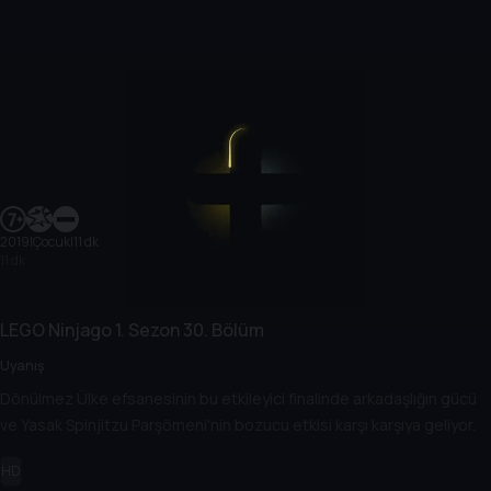
2019
|
Çocuk
|
11 dk
11 dk
LEGO Ninjago
1. Sezon
30. Bölüm
Uyanış
Dönülmez Ülke efsanesinin bu etkileyici finalinde arkadaşlığın gücü
ve Yasak Spinjitzu Parşömeni'nin bozucu etkisi karşı karşıya geliyor.
HD