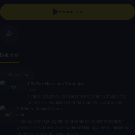
Hemen İzle
Bölümler
1. Sezon
1
. Bölüm:
Harcanan Potansiyel
10 dk
Ninjalar, kazandıkları zaferin ardından yumuşayınca
onlara kim olduklarını hatırlatmak Wu Usta'ya kalır.
2
. Bölüm:
Arayış Aramak
10 dk
Ninjalar, Spinjitzu eğitimlerini yeniden canlandıracak bir
görev arayışındadır ama maalesef Ninjago Şehri, alışılmadık
bir dinginlik dönemi yaşamaktadır.