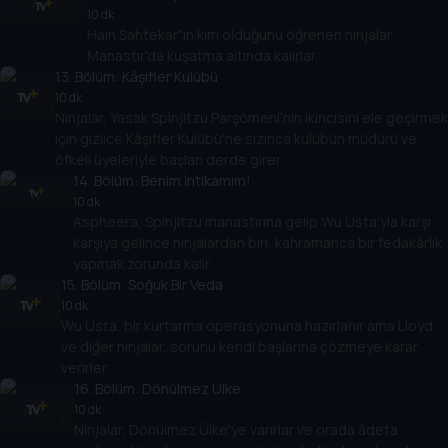
10 dk
Hain Sahtekar"ın kim olduğunu öğrenen ninjalar,
Manastır'da kuşatma altında kalırlar.
13
. Bölüm:
Kâşifler Kulübü
10 dk
Ninjalar, Yasak Spinjitzu Parşömeni'nin ikincisini ele geçirmek
için gizlice Kâşifler Kulübü'ne sızınca kulübün müdürü ve
öfkeli üyeleriyle başları derde girer.
14
. Bölüm:
Benim İntikamım!
10 dk
Aspheera, Spinjitzu manastırına gelip Wu Usta'yla karşı
karşıya gelince ninjalardan biri, kahramanca bir fedakârlık
yapmak zorunda kalır.
15
. Bölüm:
Soğuk Bir Veda
10 dk
Wu Usta, bir kurtarma operasyonuna hazırlanır ama Lloyd
ve diğer ninjalar, sorunu kendi başlarına çözmeye karar
verirler.
16
. Bölüm:
Dönülmez Ülke
10 dk
Ninjalar, Dönülmez Ülke'ye varırlar ve orada âdeta