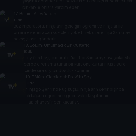
şaşkına dönerler ama neyse ki buz balıkçılarından oluşan
bir kabile onlara yardım eder.
17
. Bölüm:
Ateş Yapan
10 dk
Buz İmparatoru, ninjaların geldiğini öğrenir ve ninjalar ile
onlara evlerini açan köylüleri yok etmek üzere Tipi Samuray
savaşçılarını gönderir.
18
. Bölüm:
Umulmadık Bir Müttefik
10 dk
Lloyd'un başı, İmparator'un Tipi Samuray savaşçılarıyla
derde girer ama tuhaf bir kurt onu kurtarır. Kısa süre
içinde sıra dışı bir dostluk kurarlar.
19
. Bölüm:
Olabilecek En Kötü Şey
10 dk
Ninjago Şehri'nde üç suçlu, ninjaların şehir dışında
olduğunu öğrenince gece vakti Kryptarium
Hapishanesi'nden kaçarlar.
20
. Bölüm:
Mesaj
10 dk
Lloyd ve kurt arkadaşı, bir mağaraya sığınırlar ve içeride
buldukları makinede Zane'in başına gelenlere dair bir ipucu
verdiği mesajıyla karşılaşırlar.