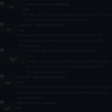
3
. Bölüm:
Sarsıcı Bir Başlangıç
10 dk
Ninjalar, dev bir böceğin yaşadığı düşünülen ve Felaket
Çölü olarak bilinen bir bölgeden geçerler.
4
. Bölüm:
Canavarın Göbeği
10 dk
Ninjalar, Çöl Hazinesi'ni tamir edebilmek için dev bir
böceğin yuttuğu önemli bir motor parçasını geri almak
zorundadırlar.
5
. Bölüm:
Bubi Tuzaklarını Nasıl Atlatırsınız?
10 dk
Ninjalar, gönülsüz Clutch Powers'la birlikte gizemli
bir piramide girip farkında olmadan çok eski bir
şeytanı serbest bırakırlar.
6
. Bölüm:
Haber Asla Uyumaz
10 dk
Lil' Nelson, gazete dağıtıcısı olarak işe başlar ama Ateşten
Yılanlar ile bir büyücünün istilası altındaki bir şehirde epey
bir zorlanacaktır.
7
. Bölüm:
Ninja, Lava Karşı
10 dk