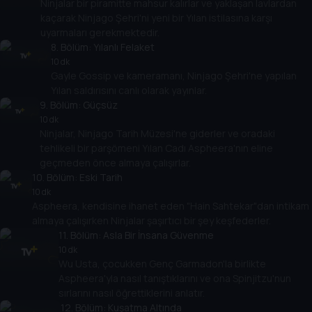
Ninjalar bir piramitte mahsur kalırlar ve yaklaşan lavlardan
kaçarak Ninjago Şehri'ni yeni bir Yılan istilasına karşı
uyarmaları gerekmektedir.
8
. Bölüm:
Yılanlı Felaket
10 dk
Gayle Gossip ve kameramanı, Ninjago Şehri'ne yapılan
Yılan saldırısını canlı olarak yayınlar.
9
. Bölüm:
Güçsüz
10 dk
Ninjalar, Ninjago Tarih Müzesi'ne giderler ve oradaki
tehlikeli bir parşömeni Yılan Cadı Aspheera'nın eline
geçmeden önce almaya çalışırlar.
10
. Bölüm:
Eski Tarih
10 dk
Aspheera, kendisine ihanet eden "Hain Sahtekar"dan intikam
almaya çalışırken Ninjalar şaşırtıcı bir şey keşfederler.
11
. Bölüm:
Asla Bir İnsana Güvenme
10 dk
Wu Usta, çocukken Genç Garmadon'la birlikte
Aspheera'yla nasıl tanıştıklarını ve ona Spinjitzu'nun
sırlarını nasıl öğrettiklerini anlatır.
12
. Bölüm:
Kuşatma Altında