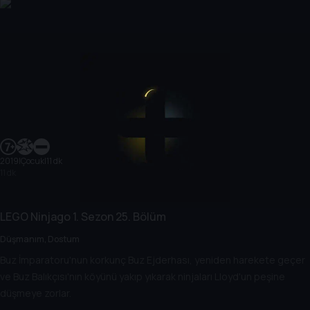
2019
|
Çocuk
|
11 dk
11 dk
LEGO Ninjago
1. Sezon
25. Bölüm
Düşmanım, Dostum
Buz İmparatoru'nun korkunç Buz Ejderhası, yeniden harekete geçer
ve Buz Balıkçısı'nın köyünü yakıp yıkarak ninjaları Lloyd'un peşine
düşmeye zorlar.