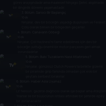
görev arayışındadır ama maalesef Ninjago Şehri, alışılmadık
bir dinginlik dönemi yaşamaktadır.
3
. Bölüm:
Sarsıcı Bir Başlangıç
10 dk
Ninjalar, dev bir böceğin yaşadığı düşünülen ve Felaket
Çölü olarak bilinen bir bölgeden geçerler.
4
. Bölüm:
Canavarın Göbeği
10 dk
Ninjalar, Çöl Hazinesi'ni tamir edebilmek için dev bir
böceğin yuttuğu önemli bir motor parçasını geri almak
zorundadırlar.
5
. Bölüm:
Bubi Tuzaklarını Nasıl Atlatırsınız?
10 dk
Ninjalar, gönülsüz Clutch Powers'la birlikte gizemli
bir piramide girip farkında olmadan çok eski bir
şeytanı serbest bırakırlar.
6
. Bölüm:
Haber Asla Uyumaz
10 dk
Lil' Nelson, gazete dağıtıcısı olarak işe başlar ama Ateşten
Yılanlar ile bir büyücünün istilası altındaki bir şehirde epey
bir zorlanacaktır.
7
. Bölüm:
Ninja, Lava Karşı