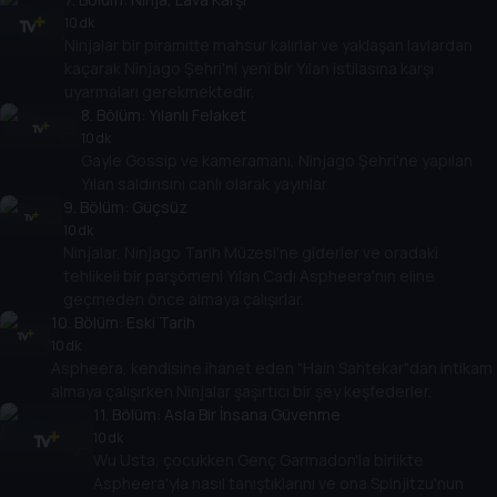
10 dk
Ninjalar bir piramitte mahsur kalırlar ve yaklaşan lavlardan
kaçarak Ninjago Şehri'ni yeni bir Yılan istilasına karşı
uyarmaları gerekmektedir.
8
. Bölüm:
Yılanlı Felaket
10 dk
Gayle Gossip ve kameramanı, Ninjago Şehri'ne yapılan
Yılan saldırısını canlı olarak yayınlar.
9
. Bölüm:
Güçsüz
10 dk
Ninjalar, Ninjago Tarih Müzesi'ne giderler ve oradaki
tehlikeli bir parşömeni Yılan Cadı Aspheera'nın eline
geçmeden önce almaya çalışırlar.
10
. Bölüm:
Eski Tarih
10 dk
Aspheera, kendisine ihanet eden "Hain Sahtekar"dan intikam
almaya çalışırken Ninjalar şaşırtıcı bir şey keşfederler.
11
. Bölüm:
Asla Bir İnsana Güvenme
10 dk
Wu Usta, çocukken Genç Garmadon'la birlikte
Aspheera'yla nasıl tanıştıklarını ve ona Spinjitzu'nun