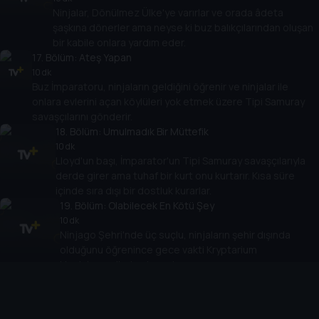
Ninjalar, Dönülmez Ülke'ye varırlar ve orada âdeta
şaşkına dönerler ama neyse ki buz balıkçılarından oluşan
bir kabile onlara yardım eder.
17
. Bölüm:
Ateş Yapan
10 dk
Buz İmparatoru, ninjaların geldiğini öğrenir ve ninjalar ile
onlara evlerini açan köylüleri yok etmek üzere Tipi Samuray
savaşçılarını gönderir.
18
. Bölüm:
Umulmadık Bir Müttefik
10 dk
Lloyd'un başı, İmparator'un Tipi Samuray savaşçılarıyla
derde girer ama tuhaf bir kurt onu kurtarır. Kısa süre
içinde sıra dışı bir dostluk kurarlar.
19
. Bölüm:
Olabilecek En Kötü Şey
10 dk
Ninjago Şehri'nde üç suçlu, ninjaların şehir dışında
olduğunu öğrenince gece vakti Kryptarium
Hapishanesi'nden kaçarlar.
20
. Bölüm:
Mesaj
10 dk
Lloyd ve kurt arkadaşı, bir mağaraya sığınırlar ve içeride