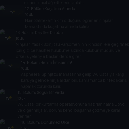
sırlarını nasıl öğrettiklerini anlatır.
12
. Bölüm:
Kuşatma Altında
10 dk
Hain Sahtekar"ın kim olduğunu öğrenen ninjalar,
Manastır'da kuşatma altında kalırlar.
13
. Bölüm:
Kâşifler Kulübü
10 dk
Ninjalar, Yasak Spinjitzu Parşömeni'nin ikincisini ele geçirmek
için gizlice Kâşifler Kulübü'ne sızınca kulübün müdürü ve
öfkeli üyeleriyle başları derde girer.
14
. Bölüm:
Benim İntikamım!
10 dk
Aspheera, Spinjitzu manastırına gelip Wu Usta'yla karşı
karşıya gelince ninjalardan biri, kahramanca bir fedakârlık
yapmak zorunda kalır.
15
. Bölüm:
Soğuk Bir Veda
10 dk
Wu Usta, bir kurtarma operasyonuna hazırlanır ama Lloyd
ve diğer ninjalar, sorunu kendi başlarına çözmeye karar
verirler.
16
. Bölüm:
Dönülmez Ülke
10 dk