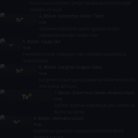
Kucho’nun kuzeninin gelişi mahallede beklenmedik
olaylara yol açar.
4
. Bölüm:
Kümesten Gelen Tıkırtı
11 dk
Geceleri kümesten gelen gizemli sesler
mahallede paniğe neden olur.
5
. Bölüm:
Kayıp İdol
12 dk
Herkesin hayran olduğu bir idol ortadan kaybolunca
arama başlar.
6
. Bölüm:
Kargi'nin Doğum Günü
12 dk
Kargi’nin doğum günü planları aksiliklerle dolu bir
maceraya dönüşür.
7
. Bölüm:
Evine Hoş Geldin Amansız Kont
13 dk
Eski bir düşman mahalleye geri döner ve
Kucho’yu zorlar.
8
. Bölüm:
Merhaba Uzaylı
13 dk
Mahalleye gelen bir uzaylıyla beklenmedik bir
dostluk kurulur.