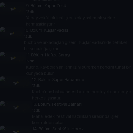
9
. Bölüm:
Yapar Zekâ
13 dk
Yapay zekâlı bir icat işleri kolaylaştırmak yerine
karmaşıklaştırır.
10
. Bölüm:
Kuşlar Vadisi
13 dk
Kucho ve arkadaşları gizemli Kuşlar Vadisi’nde tehlikeli
bir yolculuğa çıkar.
11
. Bölüm:
Hafıza Sarayı
12 dk
Kucho, kaybolan anıların izini sürerken kendini tuhaf bir
dünyada bulur.
12
. Bölüm:
Süper Babaanne
13 dk
Kucho’nun babaannesi beklenmedik yetenekleriyle
herkesi şaşırtır.
13
. Bölüm:
Festival Zamanı
13 dk
Mahalledeki festival hazırlıkları sırasında işler
kontrolden çıkar.
14
. Bölüm:
Seni Kötü Horoz