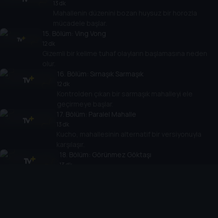
13 dk
Mahallenin düzenini bozan huysuz bir horozla
mücadele başlar.
15
. Bölüm:
Ving Vong
12 dk
Gizemli bir kelime tuhaf olayların başlamasına neden
olur.
16
. Bölüm:
Sırnaşık Sarmaşık
12 dk
Kontrolden çıkan bir sarmaşık mahalleyi ele
geçirmeye başlar.
17
. Bölüm:
Paralel Mahalle
13 dk
Kucho, mahallesinin alternatif bir versiyonuyla
karşılaşır.
18
. Bölüm:
Görünmez Göktaşı
13 dk
Görünmeyen bir göktaşı mahallede beklenmedik
etkiler yaratır.
19
. Bölüm:
Patim Kontrolden Çıktı
14 dk
Kucho’nun patisi kontrol edilemez hale gelince