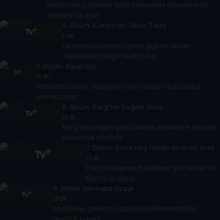
Kucho’nun kuzeninin gelişi mahallede beklenmedik
olaylara yol açar.
4
. Bölüm:
Kümesten Gelen Tıkırtı
11 dk
Geceleri kümesten gelen gizemli sesler
mahallede paniğe neden olur.
5
. Bölüm:
Kayıp İdol
12 dk
Herkesin hayran olduğu bir idol ortadan kaybolunca
arama başlar.
6
. Bölüm:
Kargi'nin Doğum Günü
12 dk
Kargi’nin doğum günü planları aksiliklerle dolu bir
maceraya dönüşür.
7
. Bölüm:
Evine Hoş Geldin Amansız Kont
13 dk
Eski bir düşman mahalleye geri döner ve
Kucho’yu zorlar.
8
. Bölüm:
Merhaba Uzaylı
13 dk
Mahalleye gelen bir uzaylıyla beklenmedik bir
dostluk kurulur.