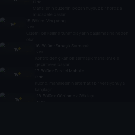
13 dk
Mahallenin düzenini bozan huysuz bir horozla
mücadele başlar.
15
. Bölüm:
Ving Vong
12 dk
Gizemli bir kelime tuhaf olayların başlamasına neden
olur.
16
. Bölüm:
Sırnaşık Sarmaşık
12 dk
Kontrolden çıkan bir sarmaşık mahalleyi ele
geçirmeye başlar.
17
. Bölüm:
Paralel Mahalle
13 dk
Kucho, mahallesinin alternatif bir versiyonuyla
karşılaşır.
18
. Bölüm:
Görünmez Göktaşı
13 dk
Görünmeyen bir göktaşı mahallede beklenmedik
etkiler yaratır.
19
. Bölüm:
Patim Kontrolden Çıktı
14 dk
Kucho’nun patisi kontrol edilemez hale gelince