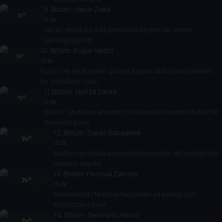
9
. Bölüm:
Yapar Zekâ
13 dk
Yapay zekâlı bir icat işleri kolaylaştırmak yerine
karmaşıklaştırır.
10
. Bölüm:
Kuşlar Vadisi
13 dk
Kucho ve arkadaşları gizemli Kuşlar Vadisi’nde tehlikeli
bir yolculuğa çıkar.
11
. Bölüm:
Hafıza Sarayı
12 dk
Kucho, kaybolan anıların izini sürerken kendini tuhaf bir
dünyada bulur.
12
. Bölüm:
Süper Babaanne
13 dk
Kucho’nun babaannesi beklenmedik yetenekleriyle
herkesi şaşırtır.
13
. Bölüm:
Festival Zamanı
13 dk
Mahalledeki festival hazırlıkları sırasında işler
kontrolden çıkar.
14
. Bölüm:
Seni Kötü Horoz