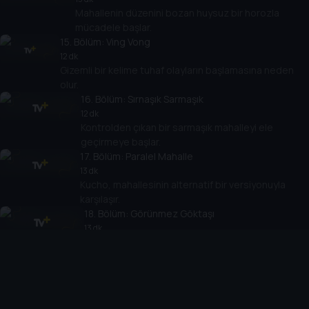
Mahallenin düzenini bozan huysuz bir horozla
mücadele başlar.
15
. Bölüm:
Ving Vong
12 dk
Gizemli bir kelime tuhaf olayların başlamasına neden
olur.
16
. Bölüm:
Sırnaşık Sarmaşık
12 dk
Kontrolden çıkan bir sarmaşık mahalleyi ele
geçirmeye başlar.
17
. Bölüm:
Paralel Mahalle
13 dk
Kucho, mahallesinin alternatif bir versiyonuyla
karşılaşır.
18
. Bölüm:
Görünmez Göktaşı
13 dk
Görünmeyen bir göktaşı mahallede beklenmedik
etkiler yaratır.
19
. Bölüm:
Patim Kontrolden Çıktı
14 dk
Kucho’nun patisi kontrol edilemez hale gelince