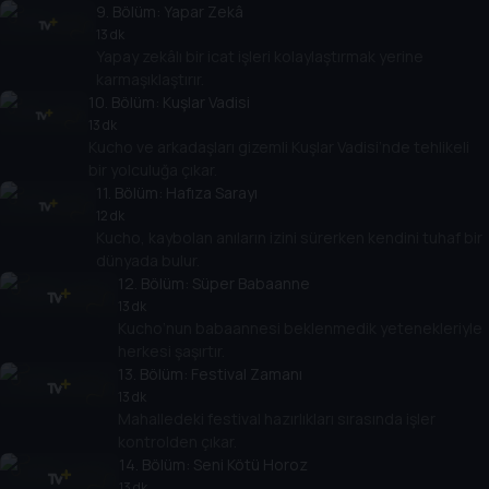
9
. Bölüm:
Yapar Zekâ
13 dk
Yapay zekâlı bir icat işleri kolaylaştırmak yerine
karmaşıklaştırır.
10
. Bölüm:
Kuşlar Vadisi
13 dk
Kucho ve arkadaşları gizemli Kuşlar Vadisi’nde tehlikeli
bir yolculuğa çıkar.
11
. Bölüm:
Hafıza Sarayı
12 dk
Kucho, kaybolan anıların izini sürerken kendini tuhaf bir
dünyada bulur.
12
. Bölüm:
Süper Babaanne
13 dk
Kucho’nun babaannesi beklenmedik yetenekleriyle
herkesi şaşırtır.
13
. Bölüm:
Festival Zamanı
13 dk
Mahalledeki festival hazırlıkları sırasında işler
kontrolden çıkar.
14
. Bölüm:
Seni Kötü Horoz
13 dk