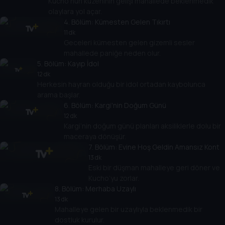
Kucho’nun kuzeninin gelişi mahallede beklenmedik
olaylara yol açar.
4
. Bölüm:
Kümesten Gelen Tıkırtı
11 dk
Geceleri kümesten gelen gizemli sesler
mahallede paniğe neden olur.
5
. Bölüm:
Kayıp İdol
12 dk
Herkesin hayran olduğu bir idol ortadan kaybolunca
arama başlar.
6
. Bölüm:
Kargi'nin Doğum Günü
12 dk
Kargi’nin doğum günü planları aksiliklerle dolu bir
maceraya dönüşür.
7
. Bölüm:
Evine Hoş Geldin Amansız Kont
13 dk
Eski bir düşman mahalleye geri döner ve
Kucho’yu zorlar.
8
. Bölüm:
Merhaba Uzaylı
13 dk
Mahalleye gelen bir uzaylıyla beklenmedik bir
dostluk kurulur.