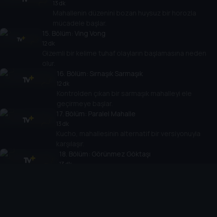
13 dk
Mahallenin düzenini bozan huysuz bir horozla
mücadele başlar.
15
. Bölüm:
Ving Vong
12 dk
Gizemli bir kelime tuhaf olayların başlamasına neden
olur.
16
. Bölüm:
Sırnaşık Sarmaşık
12 dk
Kontrolden çıkan bir sarmaşık mahalleyi ele
geçirmeye başlar.
17
. Bölüm:
Paralel Mahalle
13 dk
Kucho, mahallesinin alternatif bir versiyonuyla
karşılaşır.
18
. Bölüm:
Görünmez Göktaşı
13 dk
Görünmeyen bir göktaşı mahallede beklenmedik
etkiler yaratır.
19
. Bölüm:
Patim Kontrolden Çıktı
14 dk
Kucho’nun patisi kontrol edilemez hale gelince