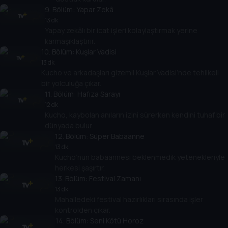
9
. Bölüm:
Yapar Zekâ
13 dk
Yapay zekâlı bir icat işleri kolaylaştırmak yerine
karmaşıklaştırır.
10
. Bölüm:
Kuşlar Vadisi
13 dk
Kucho ve arkadaşları gizemli Kuşlar Vadisi’nde tehlikeli
bir yolculuğa çıkar.
11
. Bölüm:
Hafıza Sarayı
12 dk
Kucho, kaybolan anıların izini sürerken kendini tuhaf bir
dünyada bulur.
12
. Bölüm:
Süper Babaanne
13 dk
Kucho’nun babaannesi beklenmedik yetenekleriyle
herkesi şaşırtır.
13
. Bölüm:
Festival Zamanı
13 dk
Mahalledeki festival hazırlıkları sırasında işler
kontrolden çıkar.
14
. Bölüm:
Seni Kötü Horoz