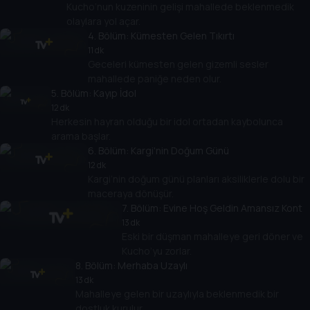
Kucho’nun kuzeninin gelişi mahallede beklenmedik
olaylara yol açar.
4
. Bölüm:
Kümesten Gelen Tıkırtı
11 dk
Geceleri kümesten gelen gizemli sesler
mahallede paniğe neden olur.
5
. Bölüm:
Kayıp İdol
12 dk
Herkesin hayran olduğu bir idol ortadan kaybolunca
arama başlar.
6
. Bölüm:
Kargi'nin Doğum Günü
12 dk
Kargi’nin doğum günü planları aksiliklerle dolu bir
maceraya dönüşür.
7
. Bölüm:
Evine Hoş Geldin Amansız Kont
13 dk
Eski bir düşman mahalleye geri döner ve
Kucho’yu zorlar.
8
. Bölüm:
Merhaba Uzaylı
13 dk
Mahalleye gelen bir uzaylıyla beklenmedik bir
dostluk kurulur.