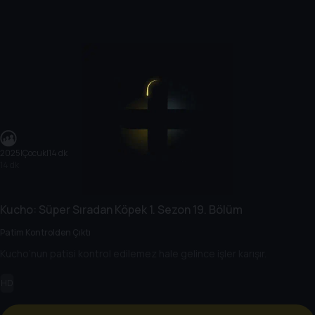
2025
|
Çocuk
|
14 dk
14 dk
Kucho: Süper Sıradan Köpek
1. Sezon
19. Bölüm
Patim Kontrolden Çıktı
Kucho’nun patisi kontrol edilemez hale gelince işler karışır.
HD