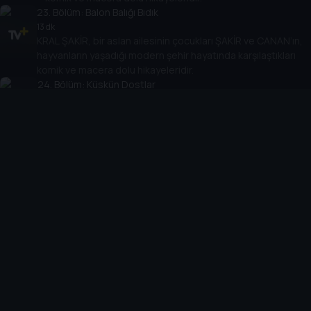
23
. Bölüm:
Balon Balığı Bıdık
13 dk
KRAL ŞAKİR, bir aslan ailesinin çocukları ŞAKİR ve CANAN’ın,
hayvanların yaşadığı modern şehir hayatında karşılaştıkları
komik ve macera dolu hikayeleridir.
24
. Bölüm:
Küskün Dostlar
14 dk
KRAL ŞAKİR, bir aslan ailesinin çocukları ŞAKİR ve CANAN’ın,
hayvanların yaşadığı modern şehir hayatında karşılaştıkları
komik ve macera dolu hikayeleridir.
25
. Bölüm:
Dar Kazaklar
12 dk
KRAL ŞAKİR, bir aslan ailesinin çocukları ŞAKİR ve CANAN’ın,
hayvanların yaşadığı modern şehir hayatında karşılaştıkları
komik ve macera dolu hikayeleridir.
26
. Bölüm:
Mirket Macerası
12 dk
KRAL ŞAKİR, bir aslan ailesinin çocukları ŞAKİR ve
CANAN’ın, hayvanların yaşadığı modern şehir hayatında
karşılaştıkları komik ve macera dolu hikayeleridir.
27
. Bölüm:
Muhteşem Dedektifler Özel