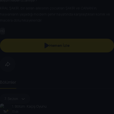
Boyum Neden Uzamıyor?
KRAL ŞAKİR, bir aslan ailesinin çocukları ŞAKİR ve CANAN’ın,
hayvanların yaşadığı modern şehir hayatında karşılaştıkları komik ve
macera dolu hikayeleridir.
HD
Hemen İzle
Bölümler
7. Sezon
1
. Bölüm:
Kaçış Oyunu
13 dk