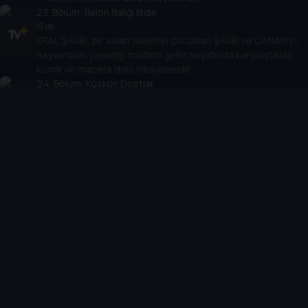
23
. Bölüm:
Balon Balığı Bıdık
13 dk
KRAL ŞAKİR, bir aslan ailesinin çocukları ŞAKİR ve CANAN’ın,
hayvanların yaşadığı modern şehir hayatında karşılaştıkları
komik ve macera dolu hikayeleridir.
24
. Bölüm:
Küskün Dostlar
14 dk
KRAL ŞAKİR, bir aslan ailesinin çocukları ŞAKİR ve CANAN’ın,
hayvanların yaşadığı modern şehir hayatında karşılaştıkları
komik ve macera dolu hikayeleridir.
25
. Bölüm:
Dar Kazaklar
12 dk
KRAL ŞAKİR, bir aslan ailesinin çocukları ŞAKİR ve CANAN’ın,
hayvanların yaşadığı modern şehir hayatında karşılaştıkları
komik ve macera dolu hikayeleridir.
26
. Bölüm:
Mirket Macerası
12 dk
KRAL ŞAKİR, bir aslan ailesinin çocukları ŞAKİR ve
CANAN’ın, hayvanların yaşadığı modern şehir hayatında
karşılaştıkları komik ve macera dolu hikayeleridir.
27
. Bölüm:
Muhteşem Dedektifler Özel