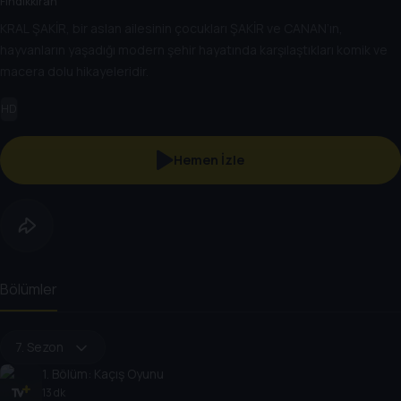
Fındıkkıran
KRAL ŞAKİR, bir aslan ailesinin çocukları ŞAKİR ve CANAN’ın,
hayvanların yaşadığı modern şehir hayatında karşılaştıkları komik ve
macera dolu hikayeleridir.
HD
Hemen İzle
Bölümler
7. Sezon
1
. Bölüm:
Kaçış Oyunu
13 dk