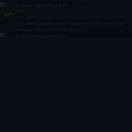
23
. Bölüm:
Balon Balığı Bıdık
13 dk
KRAL ŞAKİR, bir aslan ailesinin çocukları ŞAKİR ve CANAN’ın,
hayvanların yaşadığı modern şehir hayatında karşılaştıkları
komik ve macera dolu hikayeleridir.
24
. Bölüm:
Küskün Dostlar
14 dk
KRAL ŞAKİR, bir aslan ailesinin çocukları ŞAKİR ve CANAN’ın,
hayvanların yaşadığı modern şehir hayatında karşılaştıkları
komik ve macera dolu hikayeleridir.
25
. Bölüm:
Dar Kazaklar
12 dk
KRAL ŞAKİR, bir aslan ailesinin çocukları ŞAKİR ve CANAN’ın,
hayvanların yaşadığı modern şehir hayatında karşılaştıkları
komik ve macera dolu hikayeleridir.
26
. Bölüm:
Mirket Macerası
12 dk
KRAL ŞAKİR, bir aslan ailesinin çocukları ŞAKİR ve
CANAN’ın, hayvanların yaşadığı modern şehir hayatında
karşılaştıkları komik ve macera dolu hikayeleridir.
27
. Bölüm:
Muhteşem Dedektifler Özel