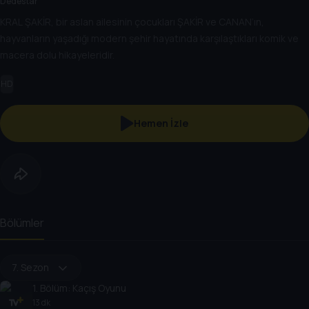
Dedestar
KRAL ŞAKİR, bir aslan ailesinin çocukları ŞAKİR ve CANAN’ın,
hayvanların yaşadığı modern şehir hayatında karşılaştıkları komik ve
macera dolu hikayeleridir.
HD
Hemen İzle
Bölümler
7. Sezon
1
. Bölüm:
Kaçış Oyunu
13 dk