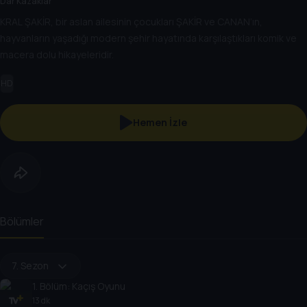
Dar Kazaklar
KRAL ŞAKİR, bir aslan ailesinin çocukları ŞAKİR ve CANAN’ın,
hayvanların yaşadığı modern şehir hayatında karşılaştıkları komik ve
macera dolu hikayeleridir.
HD
Hemen İzle
Bölümler
7. Sezon
1
. Bölüm:
Kaçış Oyunu
13 dk