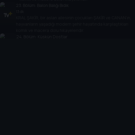
23
. Bölüm:
Balon Balığı Bıdık
13 dk
KRAL ŞAKİR, bir aslan ailesinin çocukları ŞAKİR ve CANAN’ın,
hayvanların yaşadığı modern şehir hayatında karşılaştıkları
komik ve macera dolu hikayeleridir.
24
. Bölüm:
Küskün Dostlar
14 dk
KRAL ŞAKİR, bir aslan ailesinin çocukları ŞAKİR ve CANAN’ın,
hayvanların yaşadığı modern şehir hayatında karşılaştıkları
komik ve macera dolu hikayeleridir.
25
. Bölüm:
Dar Kazaklar
12 dk
KRAL ŞAKİR, bir aslan ailesinin çocukları ŞAKİR ve CANAN’ın,
hayvanların yaşadığı modern şehir hayatında karşılaştıkları
komik ve macera dolu hikayeleridir.
26
. Bölüm:
Mirket Macerası
12 dk
KRAL ŞAKİR, bir aslan ailesinin çocukları ŞAKİR ve
CANAN’ın, hayvanların yaşadığı modern şehir hayatında
karşılaştıkları komik ve macera dolu hikayeleridir.
27
. Bölüm:
Muhteşem Dedektifler Özel