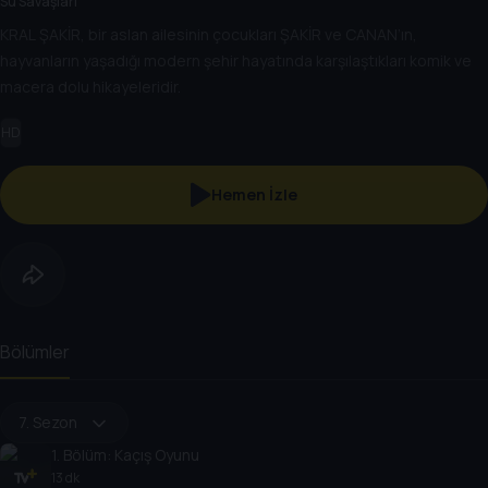
Su Savaşları
KRAL ŞAKİR, bir aslan ailesinin çocukları ŞAKİR ve CANAN’ın,
hayvanların yaşadığı modern şehir hayatında karşılaştıkları komik ve
macera dolu hikayeleridir.
HD
Hemen İzle
Bölümler
7. Sezon
1
. Bölüm:
Kaçış Oyunu
13 dk