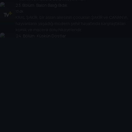
23
. Bölüm:
Balon Balığı Bıdık
13 dk
KRAL ŞAKİR, bir aslan ailesinin çocukları ŞAKİR ve CANAN’ın,
hayvanların yaşadığı modern şehir hayatında karşılaştıkları
komik ve macera dolu hikayeleridir.
24
. Bölüm:
Küskün Dostlar
14 dk
KRAL ŞAKİR, bir aslan ailesinin çocukları ŞAKİR ve CANAN’ın,
hayvanların yaşadığı modern şehir hayatında karşılaştıkları
komik ve macera dolu hikayeleridir.
25
. Bölüm:
Dar Kazaklar
12 dk
KRAL ŞAKİR, bir aslan ailesinin çocukları ŞAKİR ve CANAN’ın,
hayvanların yaşadığı modern şehir hayatında karşılaştıkları
komik ve macera dolu hikayeleridir.
26
. Bölüm:
Mirket Macerası
12 dk
KRAL ŞAKİR, bir aslan ailesinin çocukları ŞAKİR ve
CANAN’ın, hayvanların yaşadığı modern şehir hayatında
karşılaştıkları komik ve macera dolu hikayeleridir.
27
. Bölüm:
Muhteşem Dedektifler Özel