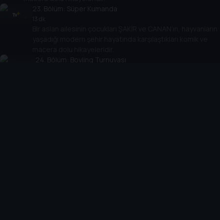
23
. Bölüm:
Süper Kumanda
13 dk
Bir aslan ailesinin çocukları ŞAKİR ve CANAN’ın, hayvanların
yaşadığı modern şehir hayatında karşılaştıkları komik ve
macera dolu hikayeleridir.
24
. Bölüm:
Bovling Turnuvası
14 dk
Bir aslan ailesinin çocukları ŞAKİR ve CANAN’ın,
hayvanların yaşadığı modern şehir hayatında karşılaştıkları
komik ve macera dolu hikayeleridir.
25
. Bölüm:
Boza Uykusu
14 dk
Bir aslan ailesinin çocukları ŞAKİR ve CANAN’ın, hayvanların
yaşadığı modern şehir hayatında karşılaştıkları komik ve
macera dolu hikayeleridir.
26
. Bölüm:
Bir Sepet Yumurta
12 dk
Bir aslan ailesinin çocukları ŞAKİR ve CANAN’ın, hayvanların
yaşadığı modern şehir hayatında karşılaştıkları komik ve
macera dolu hikayeleridir.
27
. Bölüm:
On Boyutlu Sinema