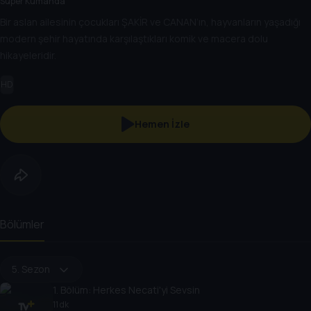
Süper Kumanda
Bir aslan ailesinin çocukları ŞAKİR ve CANAN’ın, hayvanların yaşadığı
modern şehir hayatında karşılaştıkları komik ve macera dolu
hikayeleridir.
HD
Hemen İzle
Bölümler
5. Sezon
1
. Bölüm:
Herkes Necati'yi Sevsin
11 dk