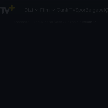
Dizi
Film
Canlı TV
Spor
Belgesel
Ç
Anasayfa
/
Çocuk
/
Kral Şakir
/
Sezon 5
/
Bölüm 13