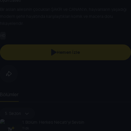
Oyun Daveti
Bir aslan ailesinin çocukları ŞAKİR ve CANAN’ın, hayvanların yaşadığı
modern şehir hayatında karşılaştıkları komik ve macera dolu
hikayeleridir.
HD
Hemen İzle
Bölümler
5. Sezon
1
. Bölüm:
Herkes Necati'yi Sevsin
11 dk