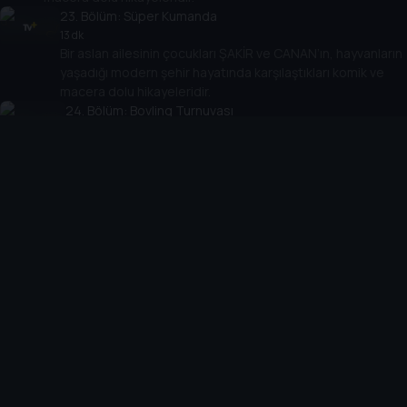
23
. Bölüm:
Süper Kumanda
13 dk
Bir aslan ailesinin çocukları ŞAKİR ve CANAN’ın, hayvanların
yaşadığı modern şehir hayatında karşılaştıkları komik ve
macera dolu hikayeleridir.
24
. Bölüm:
Bovling Turnuvası
14 dk
Bir aslan ailesinin çocukları ŞAKİR ve CANAN’ın,
hayvanların yaşadığı modern şehir hayatında karşılaştıkları
komik ve macera dolu hikayeleridir.
25
. Bölüm:
Boza Uykusu
14 dk
Bir aslan ailesinin çocukları ŞAKİR ve CANAN’ın, hayvanların
yaşadığı modern şehir hayatında karşılaştıkları komik ve
macera dolu hikayeleridir.
26
. Bölüm:
Bir Sepet Yumurta
12 dk
Bir aslan ailesinin çocukları ŞAKİR ve CANAN’ın, hayvanların
yaşadığı modern şehir hayatında karşılaştıkları komik ve
macera dolu hikayeleridir.
27
. Bölüm:
On Boyutlu Sinema