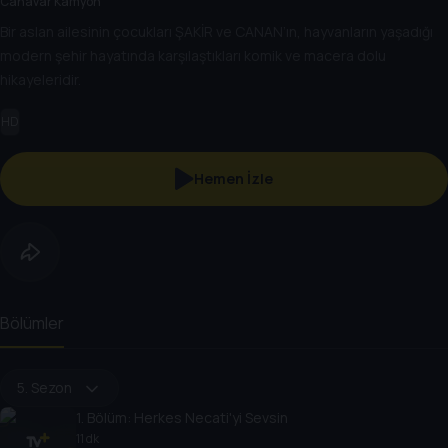
Canavar Kamyon
Bir aslan ailesinin çocukları ŞAKİR ve CANAN’ın, hayvanların yaşadığı
modern şehir hayatında karşılaştıkları komik ve macera dolu
hikayeleridir.
HD
Hemen İzle
Bölümler
5. Sezon
1
. Bölüm:
Herkes Necati'yi Sevsin
11 dk