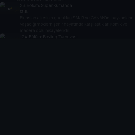
23
. Bölüm:
Süper Kumanda
13 dk
Bir aslan ailesinin çocukları ŞAKİR ve CANAN’ın, hayvanların
yaşadığı modern şehir hayatında karşılaştıkları komik ve
macera dolu hikayeleridir.
24
. Bölüm:
Bovling Turnuvası
14 dk
Bir aslan ailesinin çocukları ŞAKİR ve CANAN’ın,
hayvanların yaşadığı modern şehir hayatında karşılaştıkları
komik ve macera dolu hikayeleridir.
25
. Bölüm:
Boza Uykusu
14 dk
Bir aslan ailesinin çocukları ŞAKİR ve CANAN’ın, hayvanların
yaşadığı modern şehir hayatında karşılaştıkları komik ve
macera dolu hikayeleridir.
26
. Bölüm:
Bir Sepet Yumurta
12 dk
Bir aslan ailesinin çocukları ŞAKİR ve CANAN’ın, hayvanların
yaşadığı modern şehir hayatında karşılaştıkları komik ve
macera dolu hikayeleridir.
27
. Bölüm:
On Boyutlu Sinema