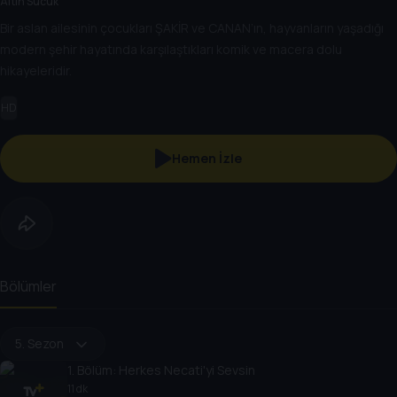
Altın Sucuk
Bir aslan ailesinin çocukları ŞAKİR ve CANAN’ın, hayvanların yaşadığı
modern şehir hayatında karşılaştıkları komik ve macera dolu
hikayeleridir.
HD
Hemen İzle
Bölümler
5. Sezon
1
. Bölüm:
Herkes Necati'yi Sevsin
11 dk