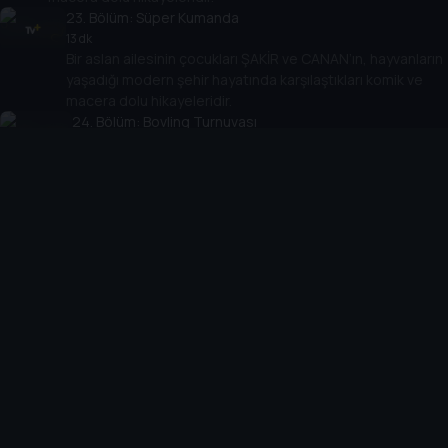
23
. Bölüm:
Süper Kumanda
13 dk
Bir aslan ailesinin çocukları ŞAKİR ve CANAN’ın, hayvanların
yaşadığı modern şehir hayatında karşılaştıkları komik ve
macera dolu hikayeleridir.
24
. Bölüm:
Bovling Turnuvası
14 dk
Bir aslan ailesinin çocukları ŞAKİR ve CANAN’ın,
hayvanların yaşadığı modern şehir hayatında karşılaştıkları
komik ve macera dolu hikayeleridir.
25
. Bölüm:
Boza Uykusu
14 dk
Bir aslan ailesinin çocukları ŞAKİR ve CANAN’ın, hayvanların
yaşadığı modern şehir hayatında karşılaştıkları komik ve
macera dolu hikayeleridir.
26
. Bölüm:
Bir Sepet Yumurta
12 dk
Bir aslan ailesinin çocukları ŞAKİR ve CANAN’ın, hayvanların
yaşadığı modern şehir hayatında karşılaştıkları komik ve
macera dolu hikayeleridir.
27
. Bölüm:
On Boyutlu Sinema