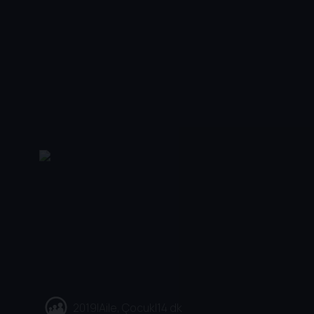
2019
|
Aile, Çocuk
|
14 dk