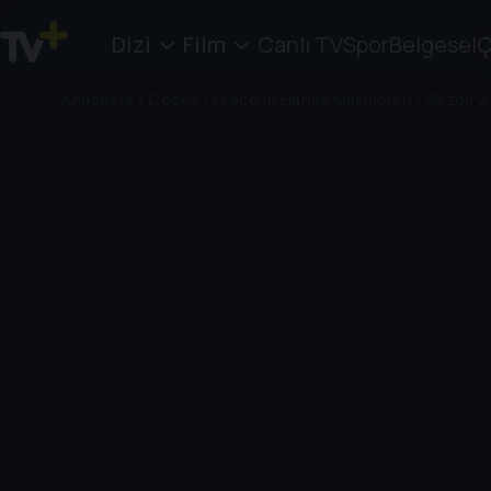
Dizi
Film
Canlı TV
Spor
Belgesel
Ç
Anasayfa
/
Çocuk
/
Grace'in Harika Makineleri
/
Sezon 2