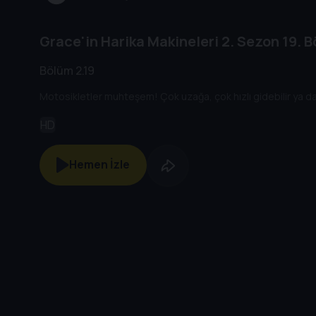
Grace'in Harika Makineleri
2. Sezon
19. 
Bölüm 2.19
Motosikletler muhteşem! Çok uzağa, çok hızlı gidebilir ya da 
HD
Hemen İzle