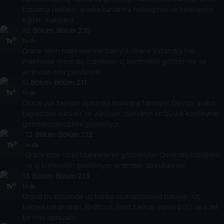
toplama teknesi, arama kurtarma helikopteri ve helikopter
eğitim makinesi.
10
. Bölüm:
Bölüm 2.10
14 dk
Grace yıkım makinelerine bakıyor. Grace kullandığı her
makinede önce dış özellikleri, iç kontrolleri gösteriyor ve
ardından onu çalıştırıyor.
11
. Bölüm:
Bölüm 2.11
14 dk
Grace yük taşıyan üç harika makineyi tanıtıyor. Dev bir araba
taşıyıcısını sürüyor ve yüklüyor, dünyanın en büyük konteyner
gemilerinden birini gösteriyor.
12
. Bölüm:
Bölüm 2.12
14 dk
Grace bize Uzay Makinelerini gösteriyor! Önce dış özellikleri
ve iç kontrolleri gösteriyor, ardından da kullanıyor.
13
. Bölüm:
Bölüm 2.13
14 dk
Grace bu bölümde üç harika su makinesine bakıyor: Üç
tekneli katamaran, RHIB bot (sert karinalı şişme bot) ve özel
bir mini denizaltı.