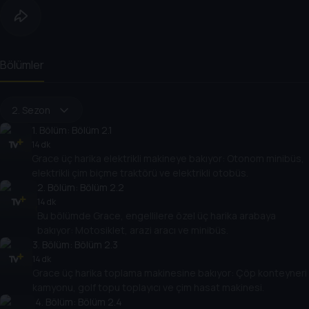
Bölümler
2. Sezon
1
. Bölüm:
Bölüm 2.1
14 dk
Grace üç harika elektrikli makineye bakıyor: Otonom minibüs,
elektrikli çim biçme traktörü ve elektrikli otobüs.
2
. Bölüm:
Bölüm 2.2
14 dk
Bu bölümde Grace, engellilere özel üç harika arabaya
bakıyor: Motosiklet, arazi aracı ve minibüs.
3
. Bölüm:
Bölüm 2.3
14 dk
Grace üç harika toplama makinesine bakıyor: Çöp konteyneri
kamyonu, golf topu toplayıcı ve çim hasat makinesi.
4
. Bölüm:
Bölüm 2.4