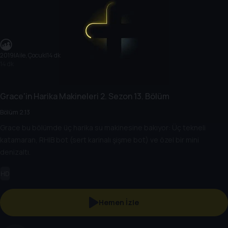
2019
|
Aile, Çocuk
|
14 dk
14 dk
Grace'in Harika Makineleri
2. Sezon
13. Bölüm
Bölüm 2.13
Grace bu bölümde üç harika su makinesine bakıyor: Üç tekneli
katamaran, RHIB bot (sert karinalı şişme bot) ve özel bir mini
denizaltı.
HD
Hemen İzle