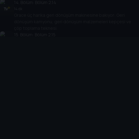
14
. Bölüm:
Bölüm 2.14
14 dk
Grace üç harika geri dönüşüm makinesine bakıyor: Geri
dönüşüm kamyonu, geri dönüşüm malzemeleri kepçesi ve
çöp toplama teknesi.
15
. Bölüm:
Bölüm 2.15
14 dk
Grace planör uçurmak için bir hava alanına gidiyor. Ardından
harika güneş gözlem uydusunu gösteriyor ve bir uçurtma
bisikleti sürmek için sahile gidiyor!
16
. Bölüm:
Bölüm 2.16
14 dk
Grace, yokuş aşağı gitmek için yapılmış üç makineyi
gösteriyor.
17
. Bölüm:
Bölüm 2.17
14 dk
Grace en sevdiği kara, su ve hava makinelerine bakıyor
ama hangileri?
18
. Bölüm:
Bölüm 2.18
14 dk
Grace birer taşıma aracı olan üç harika makineyi gösteriyor!
Çift katlı bir otobüse biniyor, buzda otobüse benzeyen bir