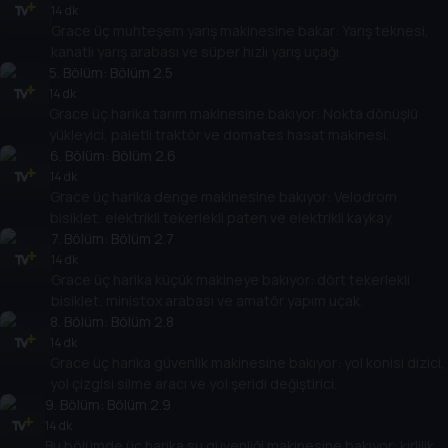
14 dk
Grace üç muhteşem yarış makinesine bakar: Yarış teknesi,
kanatlı yarış arabası ve süper hızlı yarış uçağı.
5
. Bölüm:
Bölüm 2.5
14 dk
Grace üç harika tarım makinesine bakıyor: Nokta dönüşlü
yükleyici, paletli traktör ve domates hasat makinesi.
6
. Bölüm:
Bölüm 2.6
14 dk
Grace üç harika denge makinesine bakıyor: Velodrom
bisiklet, elektrikli tekerlekli paten ve elektrikli kaykay.
7
. Bölüm:
Bölüm 2.7
14 dk
Grace üç harika küçük makineye bakıyor: dört tekerlekli
bisiklet, ministox arabası ve amatör yapım uçak.
8
. Bölüm:
Bölüm 2.8
14 dk
Grace üç harika güvenlik makinesine bakıyor: yol konisi dizici,
yol çizgisi silme aracı ve yol şeridi değiştirici.
9
. Bölüm:
Bölüm 2.9
14 dk
Bu bölümde üç harika su güvenliği makinesine bakıyor: kirlilik