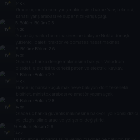
14 dk
Grace üç muhteşem yarış makinesine bakar: Yarış teknesi,
kanatlı yarış arabası ve süper hızlı yarış uçağı.
5
. Bölüm:
Bölüm 2.5
14 dk
Grace üç harika tarım makinesine bakıyor: Nokta dönüşlü
yükleyici, paletli traktör ve domates hasat makinesi.
6
. Bölüm:
Bölüm 2.6
14 dk
Grace üç harika denge makinesine bakıyor: Velodrom
bisiklet, elektrikli tekerlekli paten ve elektrikli kaykay.
7
. Bölüm:
Bölüm 2.7
14 dk
Grace üç harika küçük makineye bakıyor: dört tekerlekli
bisiklet, ministox arabası ve amatör yapım uçak.
8
. Bölüm:
Bölüm 2.8
14 dk
Grace üç harika güvenlik makinesine bakıyor: yol konisi dizici,
yol çizgisi silme aracı ve yol şeridi değiştirici.
9
. Bölüm:
Bölüm 2.9
14 dk
Bu bölümde üç harika su güvenliği makinesine bakıyor: kirlilik