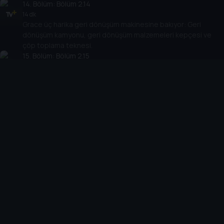
14
. Bölüm:
Bölüm 2.14
14 dk
Grace üç harika geri dönüşüm makinesine bakıyor: Geri
dönüşüm kamyonu, geri dönüşüm malzemeleri kepçesi ve
çöp toplama teknesi.
15
. Bölüm:
Bölüm 2.15
14 dk
Grace planör uçurmak için bir hava alanına gidiyor. Ardından
harika güneş gözlem uydusunu gösteriyor ve bir uçurtma
bisikleti sürmek için sahile gidiyor!
16
. Bölüm:
Bölüm 2.16
14 dk
Grace, yokuş aşağı gitmek için yapılmış üç makineyi
gösteriyor.
17
. Bölüm:
Bölüm 2.17
14 dk
Grace en sevdiği kara, su ve hava makinelerine bakıyor
ama hangileri?
18
. Bölüm:
Bölüm 2.18
14 dk
Grace birer taşıma aracı olan üç harika makineyi gösteriyor!
Çift katlı bir otobüse biniyor, buzda otobüse benzeyen bir