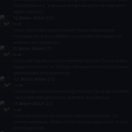
toplama teknesi, arama kurtarma helikopteri ve helikopter
eğitim makinesi.
10
. Bölüm:
Bölüm 2.10
14 dk
Grace yıkım makinelerine bakıyor. Grace kullandığı her
makinede önce dış özellikleri, iç kontrolleri gösteriyor ve
ardından onu çalıştırıyor.
11
. Bölüm:
Bölüm 2.11
14 dk
Grace yük taşıyan üç harika makineyi tanıtıyor. Dev bir araba
taşıyıcısını sürüyor ve yüklüyor, dünyanın en büyük konteyner
gemilerinden birini gösteriyor.
12
. Bölüm:
Bölüm 2.12
14 dk
Grace bize Uzay Makinelerini gösteriyor! Önce dış özellikleri
ve iç kontrolleri gösteriyor, ardından da kullanıyor.
13
. Bölüm:
Bölüm 2.13
14 dk
Grace bu bölümde üç harika su makinesine bakıyor: Üç
tekneli katamaran, RHIB bot (sert karinalı şişme bot) ve özel
bir mini denizaltı.