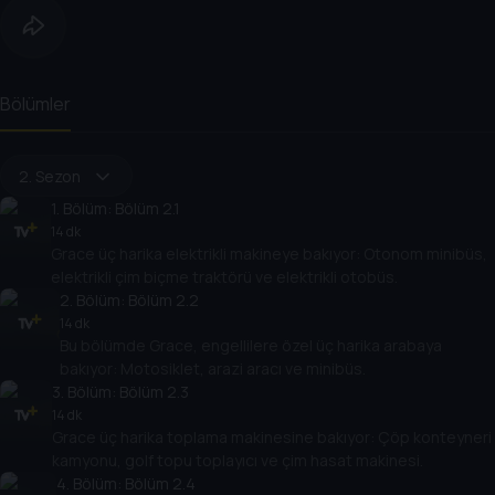
Bölümler
2. Sezon
1
. Bölüm:
Bölüm 2.1
14 dk
Grace üç harika elektrikli makineye bakıyor: Otonom minibüs,
elektrikli çim biçme traktörü ve elektrikli otobüs.
2
. Bölüm:
Bölüm 2.2
14 dk
Bu bölümde Grace, engellilere özel üç harika arabaya
bakıyor: Motosiklet, arazi aracı ve minibüs.
3
. Bölüm:
Bölüm 2.3
14 dk
Grace üç harika toplama makinesine bakıyor: Çöp konteyneri
kamyonu, golf topu toplayıcı ve çim hasat makinesi.
4
. Bölüm:
Bölüm 2.4