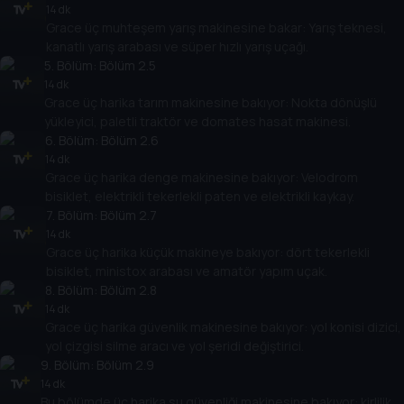
14 dk
Grace üç muhteşem yarış makinesine bakar: Yarış teknesi,
kanatlı yarış arabası ve süper hızlı yarış uçağı.
5
. Bölüm:
Bölüm 2.5
14 dk
Grace üç harika tarım makinesine bakıyor: Nokta dönüşlü
yükleyici, paletli traktör ve domates hasat makinesi.
6
. Bölüm:
Bölüm 2.6
14 dk
Grace üç harika denge makinesine bakıyor: Velodrom
bisiklet, elektrikli tekerlekli paten ve elektrikli kaykay.
7
. Bölüm:
Bölüm 2.7
14 dk
Grace üç harika küçük makineye bakıyor: dört tekerlekli
bisiklet, ministox arabası ve amatör yapım uçak.
8
. Bölüm:
Bölüm 2.8
14 dk
Grace üç harika güvenlik makinesine bakıyor: yol konisi dizici,
yol çizgisi silme aracı ve yol şeridi değiştirici.
9
. Bölüm:
Bölüm 2.9
14 dk
Bu bölümde üç harika su güvenliği makinesine bakıyor: kirlilik