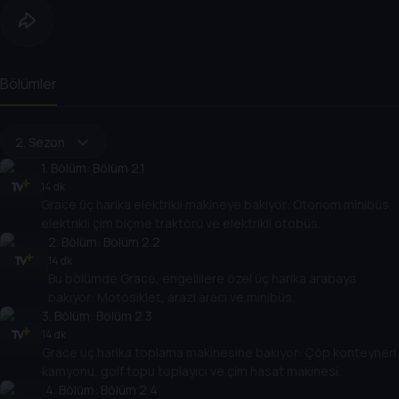
Bölümler
2. Sezon
1
. Bölüm:
Bölüm 2.1
14 dk
Grace üç harika elektrikli makineye bakıyor: Otonom minibüs,
elektrikli çim biçme traktörü ve elektrikli otobüs.
2
. Bölüm:
Bölüm 2.2
14 dk
Bu bölümde Grace, engellilere özel üç harika arabaya
bakıyor: Motosiklet, arazi aracı ve minibüs.
3
. Bölüm:
Bölüm 2.3
14 dk
Grace üç harika toplama makinesine bakıyor: Çöp konteyneri
kamyonu, golf topu toplayıcı ve çim hasat makinesi.
4
. Bölüm:
Bölüm 2.4