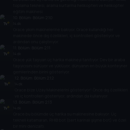
toplama teknesi, arama kurtarma helikopteri ve helikopter
eğitim makinesi.
10
. Bölüm:
Bölüm 2.10
14 dk
Grace yıkım makinelerine bakıyor. Grace kullandığı her
makinede önce dış özellikleri, iç kontrolleri gösteriyor ve
ardından onu çalıştırıyor.
11
. Bölüm:
Bölüm 2.11
14 dk
Grace yük taşıyan üç harika makineyi tanıtıyor. Dev bir araba
taşıyıcısını sürüyor ve yüklüyor, dünyanın en büyük konteyner
gemilerinden birini gösteriyor.
12
. Bölüm:
Bölüm 2.12
14 dk
Grace bize Uzay Makinelerini gösteriyor! Önce dış özellikleri
ve iç kontrolleri gösteriyor, ardından da kullanıyor.
13
. Bölüm:
Bölüm 2.13
14 dk
Grace bu bölümde üç harika su makinesine bakıyor: Üç
tekneli katamaran, RHIB bot (sert karinalı şişme bot) ve özel
bir mini denizaltı.