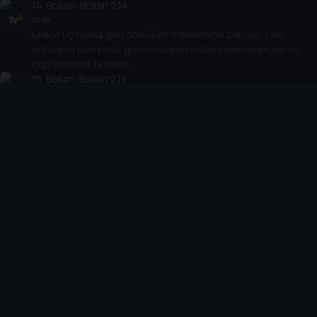
14
. Bölüm:
Bölüm 2.14
14 dk
Grace üç harika geri dönüşüm makinesine bakıyor: Geri
dönüşüm kamyonu, geri dönüşüm malzemeleri kepçesi ve
çöp toplama teknesi.
15
. Bölüm:
Bölüm 2.15
14 dk
Grace planör uçurmak için bir hava alanına gidiyor. Ardından
harika güneş gözlem uydusunu gösteriyor ve bir uçurtma
bisikleti sürmek için sahile gidiyor!
16
. Bölüm:
Bölüm 2.16
14 dk
Grace, yokuş aşağı gitmek için yapılmış üç makineyi
gösteriyor.
17
. Bölüm:
Bölüm 2.17
14 dk
Grace en sevdiği kara, su ve hava makinelerine bakıyor
ama hangileri?
18
. Bölüm:
Bölüm 2.18
14 dk
Grace birer taşıma aracı olan üç harika makineyi gösteriyor!
Çift katlı bir otobüse biniyor, buzda otobüse benzeyen bir