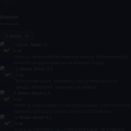
Bölümler
2. Sezon
1
. Bölüm:
Bölüm 2.1
14 dk
Grace üç harika elektrikli makineye bakıyor: Otonom minibüs,
elektrikli çim biçme traktörü ve elektrikli otobüs.
2
. Bölüm:
Bölüm 2.2
14 dk
Bu bölümde Grace, engellilere özel üç harika arabaya
bakıyor: Motosiklet, arazi aracı ve minibüs.
3
. Bölüm:
Bölüm 2.3
14 dk
Grace üç harika toplama makinesine bakıyor: Çöp konteyneri
kamyonu, golf topu toplayıcı ve çim hasat makinesi.
4
. Bölüm:
Bölüm 2.4
14 dk
Grace üç muhteşem yarış makinesine bakar: Yarış teknesi,