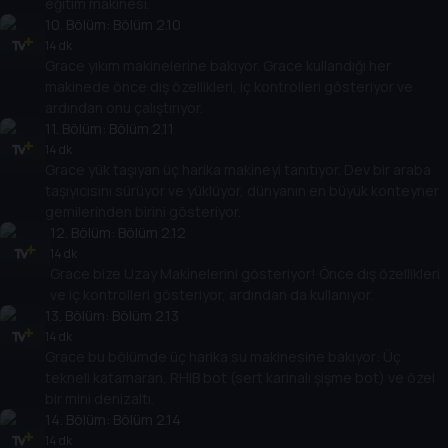
eğitim makinesi.
10
. Bölüm:
Bölüm 2.10
14 dk
Grace yıkım makinelerine bakıyor. Grace kullandığı her
makinede önce dış özellikleri, iç kontrolleri gösteriyor ve
ardından onu çalıştırıyor.
11
. Bölüm:
Bölüm 2.11
14 dk
Grace yük taşıyan üç harika makineyi tanıtıyor. Dev bir araba
taşıyıcısını sürüyor ve yüklüyor, dünyanın en büyük konteyner
gemilerinden birini gösteriyor.
12
. Bölüm:
Bölüm 2.12
14 dk
Grace bize Uzay Makinelerini gösteriyor! Önce dış özellikleri
ve iç kontrolleri gösteriyor, ardından da kullanıyor.
13
. Bölüm:
Bölüm 2.13
14 dk
Grace bu bölümde üç harika su makinesine bakıyor: Üç
tekneli katamaran, RHIB bot (sert karinalı şişme bot) ve özel
bir mini denizaltı.
14
. Bölüm:
Bölüm 2.14
14 dk