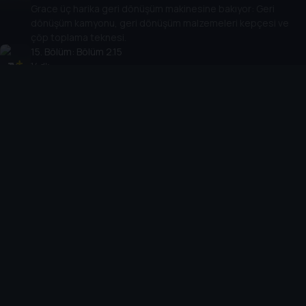
Grace üç harika geri dönüşüm makinesine bakıyor: Geri
dönüşüm kamyonu, geri dönüşüm malzemeleri kepçesi ve
çöp toplama teknesi.
15
. Bölüm:
Bölüm 2.15
14 dk
Grace planör uçurmak için bir hava alanına gidiyor. Ardından
harika güneş gözlem uydusunu gösteriyor ve bir uçurtma
bisikleti sürmek için sahile gidiyor!
16
. Bölüm:
Bölüm 2.16
14 dk
Grace, yokuş aşağı gitmek için yapılmış üç makineyi
gösteriyor.
17
. Bölüm:
Bölüm 2.17
14 dk
Grace en sevdiği kara, su ve hava makinelerine bakıyor
ama hangileri?
18
. Bölüm:
Bölüm 2.18
14 dk
Grace birer taşıma aracı olan üç harika makineyi gösteriyor!
Çift katlı bir otobüse biniyor, buzda otobüse benzeyen bir
buz kızağını gösteriyor ve ardından elektrikli bir siyah taksiyle