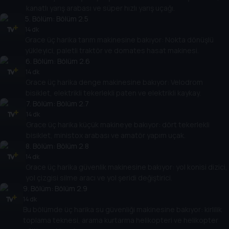
kanatlı yarış arabası ve süper hızlı yarış uçağı.
5
. Bölüm:
Bölüm 2.5
14 dk
Grace üç harika tarım makinesine bakıyor: Nokta dönüşlü
yükleyici, paletli traktör ve domates hasat makinesi.
6
. Bölüm:
Bölüm 2.6
14 dk
Grace üç harika denge makinesine bakıyor: Velodrom
bisiklet, elektrikli tekerlekli paten ve elektrikli kaykay.
7
. Bölüm:
Bölüm 2.7
14 dk
Grace üç harika küçük makineye bakıyor: dört tekerlekli
bisiklet, ministox arabası ve amatör yapım uçak.
8
. Bölüm:
Bölüm 2.8
14 dk
Grace üç harika güvenlik makinesine bakıyor: yol konisi dizici,
yol çizgisi silme aracı ve yol şeridi değiştirici.
9
. Bölüm:
Bölüm 2.9
14 dk
Bu bölümde üç harika su güvenliği makinesine bakıyor: kirlilik
toplama teknesi, arama kurtarma helikopteri ve helikopter