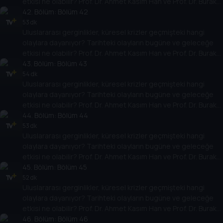
etkisi ne olabilir? Prof. Dr. Ahmet Kasım Han ve Prof. Dr. Burak
Küntay, dünyanın gündemindeki olayların tarihine, dayandığı
42
. Bölüm:
Bölüm 42
temellere yeni bir pencere açıyor. Dünyadaki güç savaşlarının
53 dk
Uluslararası gerginlikler, küresel krizler geçmişteki hangi
yarına nasıl yansıyabileceğini değerlendiriyorlar.
olaylara dayanıyor? Tarihteki olayların bugüne ve geleceğe
etkisi ne olabilir? Prof. Dr. Ahmet Kasım Han ve Prof. Dr. Burak
Küntay, dünyanın gündemindeki olayların tarihine, dayandığı
43
. Bölüm:
Bölüm 43
temellere yeni bir pencere açıyor. Dünyadaki güç savaşlarının
54 dk
Uluslararası gerginlikler, küresel krizler geçmişteki hangi
yarına nasıl yansıyabileceğini değerlendiriyorlar.
olaylara dayanıyor? Tarihteki olayların bugüne ve geleceğe
etkisi ne olabilir? Prof. Dr. Ahmet Kasım Han ve Prof. Dr. Burak
Küntay, dünyanın gündemindeki olayların tarihine, dayandığı
44
. Bölüm:
Bölüm 44
temellere yeni bir pencere açıyor. Dünyadaki güç savaşlarının
53 dk
Uluslararası gerginlikler, küresel krizler geçmişteki hangi
yarına nasıl yansıyabileceğini değerlendiriyorlar.
olaylara dayanıyor? Tarihteki olayların bugüne ve geleceğe
etkisi ne olabilir? Prof. Dr. Ahmet Kasım Han ve Prof. Dr. Burak
Küntay, dünyanın gündemindeki olayların tarihine, dayandığı
45
. Bölüm:
Bölüm 45
temellere yeni bir pencere açıyor. Dünyadaki güç savaşlarının
52 dk
Uluslararası gerginlikler, küresel krizler geçmişteki hangi
yarına nasıl yansıyabileceğini değerlendiriyorlar.
olaylara dayanıyor? Tarihteki olayların bugüne ve geleceğe
etkisi ne olabilir? Prof. Dr. Ahmet Kasım Han ve Prof. Dr. Burak
Küntay, dünyanın gündemindeki olayların tarihine, dayandığı
46
. Bölüm:
Bölüm 46