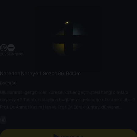
2025
|
Belgesel
Nereden Nereye
1. Sezon
86. Bölüm
Bölüm 86
Uluslararası gerginlikler, küresel krizler geçmişteki hangi olaylara
dayanıyor? Tarihteki olayların bugüne ve geleceğe etkisi ne olabilir?
Prof. Dr. Ahmet Kasım Han ve Prof. Dr. Burak Küntay, dünyanın
gündemindeki olayların tarihine, dayandığı temellere yeni bir
HD
pencere açıyor. Dünyadaki güç savaşlarının yarına nasıl
yansıyabileceğini değerlendiriyorlar.