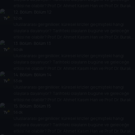
etkisi ne olabilir? Prof. Dr. Ahmet Kasım Han ve Prof. Dr. Burak
Küntay, dünyanın gündemindeki olayların tarihine, dayandığı
12
. Bölüm:
Bölüm 12
temellere yeni bir pencere açıyor. Dünyadaki güç savaşlarının
52 dk
Uluslararası gerginlikler, küresel krizler geçmişteki hangi
yarına nasıl yansıyabileceğini değerlendiriyorlar.
olaylara dayanıyor? Tarihteki olayların bugüne ve geleceğe
etkisi ne olabilir? Prof. Dr. Ahmet Kasım Han ve Prof. Dr. Burak
Küntay, dünyanın gündemindeki olayların tarihine, dayandığı
13
. Bölüm:
Bölüm 13
temellere yeni bir pencere açıyor. Dünyadaki güç savaşlarının
60 dk
Uluslararası gerginlikler, küresel krizler geçmişteki hangi
yarına nasıl yansıyabileceğini değerlendiriyorlar.
olaylara dayanıyor? Tarihteki olayların bugüne ve geleceğe
etkisi ne olabilir? Prof. Dr. Ahmet Kasım Han ve Prof. Dr. Burak
Küntay, dünyanın gündemindeki olayların tarihine, dayandığı
14
. Bölüm:
Bölüm 14
temellere yeni bir pencere açıyor. Dünyadaki güç savaşlarının
53 dk
Uluslararası gerginlikler, küresel krizler geçmişteki hangi
yarına nasıl yansıyabileceğini değerlendiriyorlar.
olaylara dayanıyor? Tarihteki olayların bugüne ve geleceğe
etkisi ne olabilir? Prof. Dr. Ahmet Kasım Han ve Prof. Dr. Burak
Küntay, dünyanın gündemindeki olayların tarihine, dayandığı
15
. Bölüm:
Bölüm 15
temellere yeni bir pencere açıyor. Dünyadaki güç savaşlarının
56 dk
Uluslararası gerginlikler, küresel krizler geçmişteki hangi
yarına nasıl yansıyabileceğini değerlendiriyorlar.
olaylara dayanıyor? Tarihteki olayların bugüne ve geleceğe
etkisi ne olabilir? Prof. Dr. Ahmet Kasım Han ve Prof. Dr. Burak