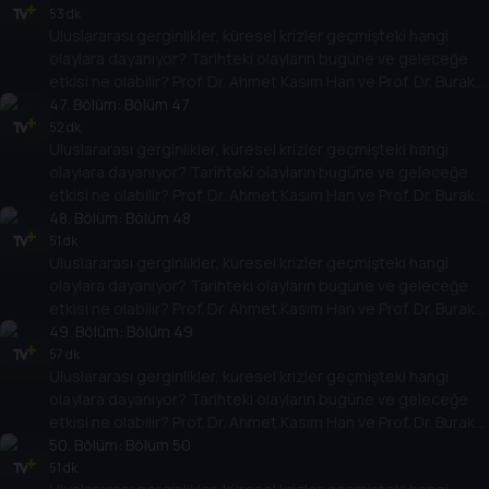
temellere yeni bir pencere açıyor. Dünyadaki güç savaşlarının
53 dk
Uluslararası gerginlikler, küresel krizler geçmişteki hangi
yarına nasıl yansıyabileceğini değerlendiriyorlar.
olaylara dayanıyor? Tarihteki olayların bugüne ve geleceğe
etkisi ne olabilir? Prof. Dr. Ahmet Kasım Han ve Prof. Dr. Burak
Küntay, dünyanın gündemindeki olayların tarihine, dayandığı
47
. Bölüm:
Bölüm 47
temellere yeni bir pencere açıyor. Dünyadaki güç savaşlarının
52 dk
Uluslararası gerginlikler, küresel krizler geçmişteki hangi
yarına nasıl yansıyabileceğini değerlendiriyorlar.
olaylara dayanıyor? Tarihteki olayların bugüne ve geleceğe
etkisi ne olabilir? Prof. Dr. Ahmet Kasım Han ve Prof. Dr. Burak
Küntay, dünyanın gündemindeki olayların tarihine, dayandığı
48
. Bölüm:
Bölüm 48
temellere yeni bir pencere açıyor. Dünyadaki güç savaşlarının
51 dk
Uluslararası gerginlikler, küresel krizler geçmişteki hangi
yarına nasıl yansıyabileceğini değerlendiriyorlar.
olaylara dayanıyor? Tarihteki olayların bugüne ve geleceğe
etkisi ne olabilir? Prof. Dr. Ahmet Kasım Han ve Prof. Dr. Burak
Küntay, dünyanın gündemindeki olayların tarihine, dayandığı
49
. Bölüm:
Bölüm 49
temellere yeni bir pencere açıyor. Dünyadaki güç savaşlarının
57 dk
Uluslararası gerginlikler, küresel krizler geçmişteki hangi
yarına nasıl yansıyabileceğini değerlendiriyorlar.
olaylara dayanıyor? Tarihteki olayların bugüne ve geleceğe
etkisi ne olabilir? Prof. Dr. Ahmet Kasım Han ve Prof. Dr. Burak
Küntay, dünyanın gündemindeki olayların tarihine, dayandığı
50
. Bölüm:
Bölüm 50
temellere yeni bir pencere açıyor. Dünyadaki güç savaşlarının
51 dk