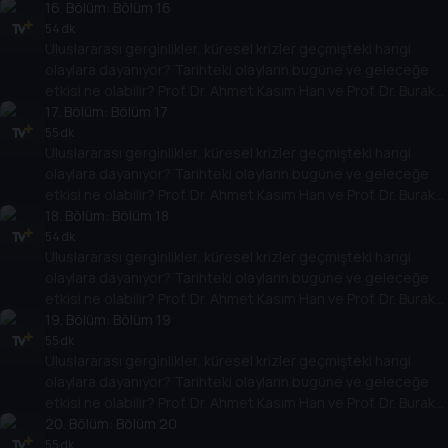
Küntay, dünyanın gündemindeki olayların tarihine, dayandığı
16
. Bölüm:
Bölüm 16
temellere yeni bir pencere açıyor. Dünyadaki güç savaşlarının
54 dk
Uluslararası gerginlikler, küresel krizler geçmişteki hangi
yarına nasıl yansıyabileceğini değerlendiriyorlar.
olaylara dayanıyor? Tarihteki olayların bugüne ve geleceğe
etkisi ne olabilir? Prof. Dr. Ahmet Kasım Han ve Prof. Dr. Burak
Küntay, dünyanın gündemindeki olayların tarihine, dayandığı
17
. Bölüm:
Bölüm 17
temellere yeni bir pencere açıyor. Dünyadaki güç savaşlarının
55 dk
Uluslararası gerginlikler, küresel krizler geçmişteki hangi
yarına nasıl yansıyabileceğini değerlendiriyorlar.
olaylara dayanıyor? Tarihteki olayların bugüne ve geleceğe
etkisi ne olabilir? Prof. Dr. Ahmet Kasım Han ve Prof. Dr. Burak
Küntay, dünyanın gündemindeki olayların tarihine, dayandığı
18
. Bölüm:
Bölüm 18
temellere yeni bir pencere açıyor. Dünyadaki güç savaşlarının
54 dk
Uluslararası gerginlikler, küresel krizler geçmişteki hangi
yarına nasıl yansıyabileceğini değerlendiriyorlar.
olaylara dayanıyor? Tarihteki olayların bugüne ve geleceğe
etkisi ne olabilir? Prof. Dr. Ahmet Kasım Han ve Prof. Dr. Burak
Küntay, dünyanın gündemindeki olayların tarihine, dayandığı
19
. Bölüm:
Bölüm 19
temellere yeni bir pencere açıyor. Dünyadaki güç savaşlarının
55 dk
Uluslararası gerginlikler, küresel krizler geçmişteki hangi
yarına nasıl yansıyabileceğini değerlendiriyorlar.
olaylara dayanıyor? Tarihteki olayların bugüne ve geleceğe
etkisi ne olabilir? Prof. Dr. Ahmet Kasım Han ve Prof. Dr. Burak
Küntay, dünyanın gündemindeki olayların tarihine, dayandığı
20
. Bölüm:
Bölüm 20
temellere yeni bir pencere açıyor. Dünyadaki güç savaşlarının
55 dk