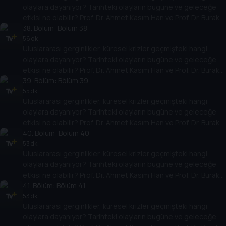
olaylara dayanıyor? Tarihteki olayların bugüne ve geleceğe
etkisi ne olabilir? Prof. Dr. Ahmet Kasım Han ve Prof. Dr. Burak
Küntay, dünyanın gündemindeki olayların tarihine, dayandığı
38
. Bölüm:
Bölüm 38
temellere yeni bir pencere açıyor. Dünyadaki güç savaşlarının
56 dk
Uluslararası gerginlikler, küresel krizler geçmişteki hangi
yarına nasıl yansıyabileceğini değerlendiriyorlar.
olaylara dayanıyor? Tarihteki olayların bugüne ve geleceğe
etkisi ne olabilir? Prof. Dr. Ahmet Kasım Han ve Prof. Dr. Burak
Küntay, dünyanın gündemindeki olayların tarihine, dayandığı
39
. Bölüm:
Bölüm 39
temellere yeni bir pencere açıyor. Dünyadaki güç savaşlarının
55 dk
Uluslararası gerginlikler, küresel krizler geçmişteki hangi
yarına nasıl yansıyabileceğini değerlendiriyorlar.
olaylara dayanıyor? Tarihteki olayların bugüne ve geleceğe
etkisi ne olabilir? Prof. Dr. Ahmet Kasım Han ve Prof. Dr. Burak
Küntay, dünyanın gündemindeki olayların tarihine, dayandığı
40
. Bölüm:
Bölüm 40
temellere yeni bir pencere açıyor. Dünyadaki güç savaşlarının
53 dk
Uluslararası gerginlikler, küresel krizler geçmişteki hangi
yarına nasıl yansıyabileceğini değerlendiriyorlar.
olaylara dayanıyor? Tarihteki olayların bugüne ve geleceğe
etkisi ne olabilir? Prof. Dr. Ahmet Kasım Han ve Prof. Dr. Burak
Küntay, dünyanın gündemindeki olayların tarihine, dayandığı
41
. Bölüm:
Bölüm 41
temellere yeni bir pencere açıyor. Dünyadaki güç savaşlarının
53 dk
Uluslararası gerginlikler, küresel krizler geçmişteki hangi
yarına nasıl yansıyabileceğini değerlendiriyorlar.
olaylara dayanıyor? Tarihteki olayların bugüne ve geleceğe