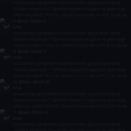
Uluslararası gerginlikler, küresel krizler geçmişteki hangi
yarına nasıl yansıyabileceğini değerlendiriyorlar.
olaylara dayanıyor? Tarihteki olayların bugüne ve geleceğe
etkisi ne olabilir? Prof. Dr. Ahmet Kasım Han ve Prof. Dr. Burak
Küntay, dünyanın gündemindeki olayların tarihine, dayandığı
8
. Bölüm:
Bölüm 8
temellere yeni bir pencere açıyor. Dünyadaki güç savaşlarının
53 dk
Uluslararası gerginlikler, küresel krizler geçmişteki hangi
yarına nasıl yansıyabileceğini değerlendiriyorlar.
olaylara dayanıyor? Tarihteki olayların bugüne ve geleceğe
etkisi ne olabilir? Prof. Dr. Ahmet Kasım Han ve Prof. Dr. Burak
Küntay, dünyanın gündemindeki olayların tarihine, dayandığı
9
. Bölüm:
Bölüm 9
temellere yeni bir pencere açıyor. Dünyadaki güç savaşlarının
55 dk
Uluslararası gerginlikler, küresel krizler geçmişteki hangi
yarına nasıl yansıyabileceğini değerlendiriyorlar.
olaylara dayanıyor? Tarihteki olayların bugüne ve geleceğe
etkisi ne olabilir? Prof. Dr. Ahmet Kasım Han ve Prof. Dr. Burak
Küntay, dünyanın gündemindeki olayların tarihine, dayandığı
10
. Bölüm:
Bölüm 10
temellere yeni bir pencere açıyor. Dünyadaki güç savaşlarının
53 dk
Uluslararası gerginlikler, küresel krizler geçmişteki hangi
yarına nasıl yansıyabileceğini değerlendiriyorlar.
olaylara dayanıyor? Tarihteki olayların bugüne ve geleceğe
etkisi ne olabilir? Prof. Dr. Ahmet Kasım Han ve Prof. Dr. Burak
Küntay, dünyanın gündemindeki olayların tarihine, dayandığı
11
. Bölüm:
Bölüm 11
temellere yeni bir pencere açıyor. Dünyadaki güç savaşlarının
52 dk
Uluslararası gerginlikler, küresel krizler geçmişteki hangi
yarına nasıl yansıyabileceğini değerlendiriyorlar.
olaylara dayanıyor? Tarihteki olayların bugüne ve geleceğe