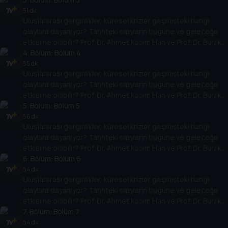
temellere yeni bir pencere açıyor. Dünyadaki güç savaşlarının
51 dk
Uluslararası gerginlikler, küresel krizler geçmişteki hangi
yarına nasıl yansıyabileceğini değerlendiriyorlar.
olaylara dayanıyor? Tarihteki olayların bugüne ve geleceğe
etkisi ne olabilir? Prof. Dr. Ahmet Kasım Han ve Prof. Dr. Burak
Küntay, dünyanın gündemindeki olayların tarihine, dayandığı
4
. Bölüm:
Bölüm 4
temellere yeni bir pencere açıyor. Dünyadaki güç savaşlarının
55 dk
Uluslararası gerginlikler, küresel krizler geçmişteki hangi
yarına nasıl yansıyabileceğini değerlendiriyorlar.
olaylara dayanıyor? Tarihteki olayların bugüne ve geleceğe
etkisi ne olabilir? Prof. Dr. Ahmet Kasım Han ve Prof. Dr. Burak
Küntay, dünyanın gündemindeki olayların tarihine, dayandığı
5
. Bölüm:
Bölüm 5
temellere yeni bir pencere açıyor. Dünyadaki güç savaşlarının
56 dk
Uluslararası gerginlikler, küresel krizler geçmişteki hangi
yarına nasıl yansıyabileceğini değerlendiriyorlar.
olaylara dayanıyor? Tarihteki olayların bugüne ve geleceğe
etkisi ne olabilir? Prof. Dr. Ahmet Kasım Han ve Prof. Dr. Burak
Küntay, dünyanın gündemindeki olayların tarihine, dayandığı
6
. Bölüm:
Bölüm 6
temellere yeni bir pencere açıyor. Dünyadaki güç savaşlarının
54 dk
Uluslararası gerginlikler, küresel krizler geçmişteki hangi
yarına nasıl yansıyabileceğini değerlendiriyorlar.
olaylara dayanıyor? Tarihteki olayların bugüne ve geleceğe
etkisi ne olabilir? Prof. Dr. Ahmet Kasım Han ve Prof. Dr. Burak
Küntay, dünyanın gündemindeki olayların tarihine, dayandığı
7
. Bölüm:
Bölüm 7
temellere yeni bir pencere açıyor. Dünyadaki güç savaşlarının
54 dk