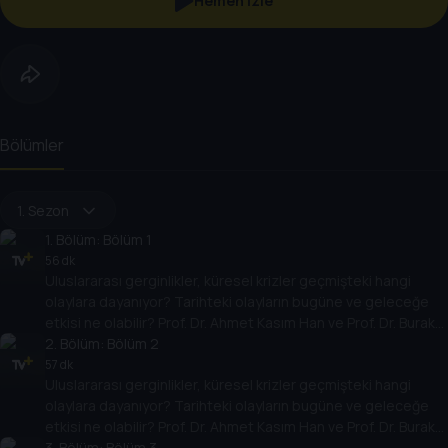
Hemen İzle
Bölümler
1. Sezon
1
. Bölüm:
Bölüm 1
56 dk
Uluslararası gerginlikler, küresel krizler geçmişteki hangi
olaylara dayanıyor? Tarihteki olayların bugüne ve geleceğe
etkisi ne olabilir? Prof. Dr. Ahmet Kasım Han ve Prof. Dr. Burak
Küntay, dünyanın gündemindeki olayların tarihine, dayandığı
2
. Bölüm:
Bölüm 2
temellere yeni bir pencere açıyor. Dünyadaki güç savaşlarının
57 dk
Uluslararası gerginlikler, küresel krizler geçmişteki hangi
yarına nasıl yansıyabileceğini değerlendiriyorlar.
olaylara dayanıyor? Tarihteki olayların bugüne ve geleceğe
etkisi ne olabilir? Prof. Dr. Ahmet Kasım Han ve Prof. Dr. Burak
Küntay, dünyanın gündemindeki olayların tarihine, dayandığı
3
. Bölüm:
Bölüm 3