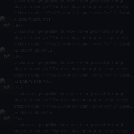
Uluslararası gerginlikler, küresel krizler geçmişteki hangi
yarına nasıl yansıyabileceğini değerlendiriyorlar.
olaylara dayanıyor? Tarihteki olayların bugüne ve geleceğe
etkisi ne olabilir? Prof. Dr. Ahmet Kasım Han ve Prof. Dr. Burak
Küntay, dünyanın gündemindeki olayların tarihine, dayandığı
51
. Bölüm:
Bölüm 51
temellere yeni bir pencere açıyor. Dünyadaki güç savaşlarının
59 dk
Uluslararası gerginlikler, küresel krizler geçmişteki hangi
yarına nasıl yansıyabileceğini değerlendiriyorlar.
olaylara dayanıyor? Tarihteki olayların bugüne ve geleceğe
etkisi ne olabilir? Prof. Dr. Ahmet Kasım Han ve Prof. Dr. Burak
Küntay, dünyanın gündemindeki olayların tarihine, dayandığı
52
. Bölüm:
Bölüm 52
temellere yeni bir pencere açıyor. Dünyadaki güç savaşlarının
50 dk
Uluslararası gerginlikler, küresel krizler geçmişteki hangi
yarına nasıl yansıyabileceğini değerlendiriyorlar.
olaylara dayanıyor? Tarihteki olayların bugüne ve geleceğe
etkisi ne olabilir? Prof. Dr. Ahmet Kasım Han ve Prof. Dr. Burak
Küntay, dünyanın gündemindeki olayların tarihine, dayandığı
53
. Bölüm:
Bölüm 53
temellere yeni bir pencere açıyor. Dünyadaki güç savaşlarının
54 dk
Uluslararası gerginlikler, küresel krizler geçmişteki hangi
yarına nasıl yansıyabileceğini değerlendiriyorlar.
olaylara dayanıyor? Tarihteki olayların bugüne ve geleceğe
etkisi ne olabilir? Prof. Dr. Ahmet Kasım Han ve Prof. Dr. Burak
Küntay, dünyanın gündemindeki olayların tarihine, dayandığı
54
. Bölüm:
Bölüm 54
temellere yeni bir pencere açıyor. Dünyadaki güç savaşlarının
52 dk
Uluslararası gerginlikler, küresel krizler geçmişteki hangi
yarına nasıl yansıyabileceğini değerlendiriyorlar.
olaylara dayanıyor? Tarihteki olayların bugüne ve geleceğe