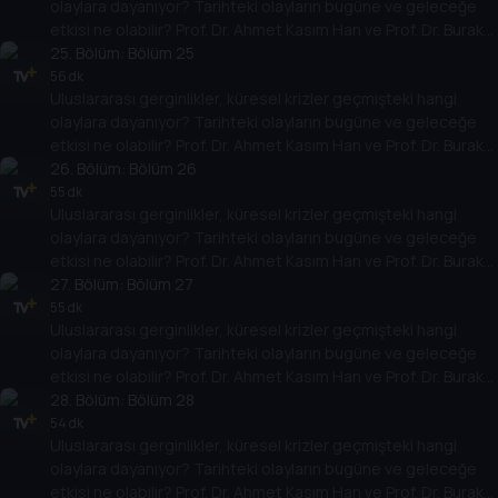
olaylara dayanıyor? Tarihteki olayların bugüne ve geleceğe
etkisi ne olabilir? Prof. Dr. Ahmet Kasım Han ve Prof. Dr. Burak
Küntay, dünyanın gündemindeki olayların tarihine, dayandığı
25
. Bölüm:
Bölüm 25
temellere yeni bir pencere açıyor. Dünyadaki güç savaşlarının
56 dk
Uluslararası gerginlikler, küresel krizler geçmişteki hangi
yarına nasıl yansıyabileceğini değerlendiriyorlar.
olaylara dayanıyor? Tarihteki olayların bugüne ve geleceğe
etkisi ne olabilir? Prof. Dr. Ahmet Kasım Han ve Prof. Dr. Burak
Küntay, dünyanın gündemindeki olayların tarihine, dayandığı
26
. Bölüm:
Bölüm 26
temellere yeni bir pencere açıyor. Dünyadaki güç savaşlarının
55 dk
Uluslararası gerginlikler, küresel krizler geçmişteki hangi
yarına nasıl yansıyabileceğini değerlendiriyorlar.
olaylara dayanıyor? Tarihteki olayların bugüne ve geleceğe
etkisi ne olabilir? Prof. Dr. Ahmet Kasım Han ve Prof. Dr. Burak
Küntay, dünyanın gündemindeki olayların tarihine, dayandığı
27
. Bölüm:
Bölüm 27
temellere yeni bir pencere açıyor. Dünyadaki güç savaşlarının
55 dk
Uluslararası gerginlikler, küresel krizler geçmişteki hangi
yarına nasıl yansıyabileceğini değerlendiriyorlar.
olaylara dayanıyor? Tarihteki olayların bugüne ve geleceğe
etkisi ne olabilir? Prof. Dr. Ahmet Kasım Han ve Prof. Dr. Burak
Küntay, dünyanın gündemindeki olayların tarihine, dayandığı
28
. Bölüm:
Bölüm 28
temellere yeni bir pencere açıyor. Dünyadaki güç savaşlarının
54 dk
Uluslararası gerginlikler, küresel krizler geçmişteki hangi
yarına nasıl yansıyabileceğini değerlendiriyorlar.
olaylara dayanıyor? Tarihteki olayların bugüne ve geleceğe
etkisi ne olabilir? Prof. Dr. Ahmet Kasım Han ve Prof. Dr. Burak