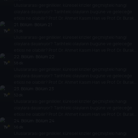
Uluslararası gerginlikler, küresel krizler geçmişteki hangi
yarına nasıl yansıyabileceğini değerlendiriyorlar.
olaylara dayanıyor? Tarihteki olayların bugüne ve geleceğe
etkisi ne olabilir? Prof. Dr. Ahmet Kasım Han ve Prof. Dr. Burak
Küntay, dünyanın gündemindeki olayların tarihine, dayandığı
21
. Bölüm:
Bölüm 21
temellere yeni bir pencere açıyor. Dünyadaki güç savaşlarının
53 dk
Uluslararası gerginlikler, küresel krizler geçmişteki hangi
yarına nasıl yansıyabileceğini değerlendiriyorlar.
olaylara dayanıyor? Tarihteki olayların bugüne ve geleceğe
etkisi ne olabilir? Prof. Dr. Ahmet Kasım Han ve Prof. Dr. Burak
Küntay, dünyanın gündemindeki olayların tarihine, dayandığı
22
. Bölüm:
Bölüm 22
temellere yeni bir pencere açıyor. Dünyadaki güç savaşlarının
58 dk
Uluslararası gerginlikler, küresel krizler geçmişteki hangi
yarına nasıl yansıyabileceğini değerlendiriyorlar.
olaylara dayanıyor? Tarihteki olayların bugüne ve geleceğe
etkisi ne olabilir? Prof. Dr. Ahmet Kasım Han ve Prof. Dr. Burak
Küntay, dünyanın gündemindeki olayların tarihine, dayandığı
23
. Bölüm:
Bölüm 23
temellere yeni bir pencere açıyor. Dünyadaki güç savaşlarının
52 dk
Uluslararası gerginlikler, küresel krizler geçmişteki hangi
yarına nasıl yansıyabileceğini değerlendiriyorlar.
olaylara dayanıyor? Tarihteki olayların bugüne ve geleceğe
etkisi ne olabilir? Prof. Dr. Ahmet Kasım Han ve Prof. Dr. Burak
Küntay, dünyanın gündemindeki olayların tarihine, dayandığı
24
. Bölüm:
Bölüm 24
temellere yeni bir pencere açıyor. Dünyadaki güç savaşlarının
56 dk
Uluslararası gerginlikler, küresel krizler geçmişteki hangi
yarına nasıl yansıyabileceğini değerlendiriyorlar.