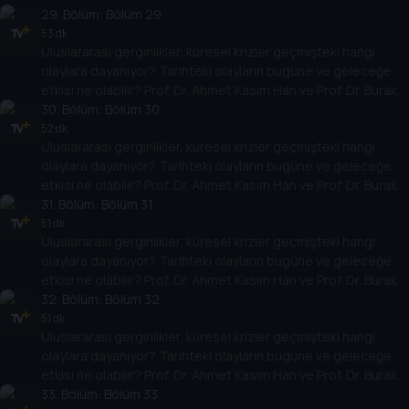
Küntay, dünyanın gündemindeki olayların tarihine, dayandığı
29
. Bölüm:
Bölüm 29
temellere yeni bir pencere açıyor. Dünyadaki güç savaşlarının
53 dk
Uluslararası gerginlikler, küresel krizler geçmişteki hangi
yarına nasıl yansıyabileceğini değerlendiriyorlar.
olaylara dayanıyor? Tarihteki olayların bugüne ve geleceğe
etkisi ne olabilir? Prof. Dr. Ahmet Kasım Han ve Prof. Dr. Burak
Küntay, dünyanın gündemindeki olayların tarihine, dayandığı
30
. Bölüm:
Bölüm 30
temellere yeni bir pencere açıyor. Dünyadaki güç savaşlarının
52 dk
Uluslararası gerginlikler, küresel krizler geçmişteki hangi
yarına nasıl yansıyabileceğini değerlendiriyorlar.
olaylara dayanıyor? Tarihteki olayların bugüne ve geleceğe
etkisi ne olabilir? Prof. Dr. Ahmet Kasım Han ve Prof. Dr. Burak
Küntay, dünyanın gündemindeki olayların tarihine, dayandığı
31
. Bölüm:
Bölüm 31
temellere yeni bir pencere açıyor. Dünyadaki güç savaşlarının
51 dk
Uluslararası gerginlikler, küresel krizler geçmişteki hangi
yarına nasıl yansıyabileceğini değerlendiriyorlar.
olaylara dayanıyor? Tarihteki olayların bugüne ve geleceğe
etkisi ne olabilir? Prof. Dr. Ahmet Kasım Han ve Prof. Dr. Burak
Küntay, dünyanın gündemindeki olayların tarihine, dayandığı
32
. Bölüm:
Bölüm 32
temellere yeni bir pencere açıyor. Dünyadaki güç savaşlarının
51 dk
Uluslararası gerginlikler, küresel krizler geçmişteki hangi
yarına nasıl yansıyabileceğini değerlendiriyorlar.
olaylara dayanıyor? Tarihteki olayların bugüne ve geleceğe
etkisi ne olabilir? Prof. Dr. Ahmet Kasım Han ve Prof. Dr. Burak
Küntay, dünyanın gündemindeki olayların tarihine, dayandığı
33
. Bölüm:
Bölüm 33