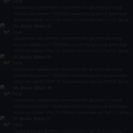
temellere yeni bir pencere açıyor. Dünyadaki güç savaşlarının
56 dk
Uluslararası gerginlikler, küresel krizler geçmişteki hangi
yarına nasıl yansıyabileceğini değerlendiriyorlar.
olaylara dayanıyor? Tarihteki olayların bugüne ve geleceğe
etkisi ne olabilir? Prof. Dr. Ahmet Kasım Han ve Prof. Dr. Burak
Küntay, dünyanın gündemindeki olayların tarihine, dayandığı
34
. Bölüm:
Bölüm 34
temellere yeni bir pencere açıyor. Dünyadaki güç savaşlarının
55 dk
Uluslararası gerginlikler, küresel krizler geçmişteki hangi
yarına nasıl yansıyabileceğini değerlendiriyorlar.
olaylara dayanıyor? Tarihteki olayların bugüne ve geleceğe
etkisi ne olabilir? Prof. Dr. Ahmet Kasım Han ve Prof. Dr. Burak
Küntay, dünyanın gündemindeki olayların tarihine, dayandığı
35
. Bölüm:
Bölüm 35
temellere yeni bir pencere açıyor. Dünyadaki güç savaşlarının
52 dk
Uluslararası gerginlikler, küresel krizler geçmişteki hangi
yarına nasıl yansıyabileceğini değerlendiriyorlar.
olaylara dayanıyor? Tarihteki olayların bugüne ve geleceğe
etkisi ne olabilir? Prof. Dr. Ahmet Kasım Han ve Prof. Dr. Burak
Küntay, dünyanın gündemindeki olayların tarihine, dayandığı
36
. Bölüm:
Bölüm 36
temellere yeni bir pencere açıyor. Dünyadaki güç savaşlarının
52 dk
Uluslararası gerginlikler, küresel krizler geçmişteki hangi
yarına nasıl yansıyabileceğini değerlendiriyorlar.
olaylara dayanıyor? Tarihteki olayların bugüne ve geleceğe
etkisi ne olabilir? Prof. Dr. Ahmet Kasım Han ve Prof. Dr. Burak
Küntay, dünyanın gündemindeki olayların tarihine, dayandığı
37
. Bölüm:
Bölüm 37
temellere yeni bir pencere açıyor. Dünyadaki güç savaşlarının
58 dk
Uluslararası gerginlikler, küresel krizler geçmişteki hangi
yarına nasıl yansıyabileceğini değerlendiriyorlar.