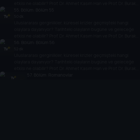
etkisi ne olabilir? Prof. Dr. Ahmet Kasım Han ve Prof. Dr. Burak
Küntay, dünyanın gündemindeki olayların tarihine, dayandığı
55
. Bölüm:
Bölüm 55
temellere yeni bir pencere açıyor. Dünyadaki güç savaşlarının
50 dk
Uluslararası gerginlikler, küresel krizler geçmişteki hangi
yarına nasıl yansıyabileceğini değerlendiriyorlar.
olaylara dayanıyor? Tarihteki olayların bugüne ve geleceğe
etkisi ne olabilir? Prof. Dr. Ahmet Kasım Han ve Prof. Dr. Burak
Küntay, dünyanın gündemindeki olayların tarihine, dayandığı
56
. Bölüm:
Bölüm 56
temellere yeni bir pencere açıyor. Dünyadaki güç savaşlarının
52 dk
Uluslararası gerginlikler, küresel krizler geçmişteki hangi
yarına nasıl yansıyabileceğini değerlendiriyorlar.
olaylara dayanıyor? Tarihteki olayların bugüne ve geleceğe
etkisi ne olabilir? Prof. Dr. Ahmet Kasım Han ve Prof. Dr. Burak
Küntay, dünyanın gündemindeki olayların tarihine, dayandığı
57
. Bölüm:
Romanovlar
temellere yeni bir pencere açıyor. Dünyadaki güç savaşlarının
54 dk
Uluslararası gerginlikler, küresel krizler geçmişteki
yarına nasıl yansıyabileceğini değerlendiriyorlar.
hangi olaylara dayanıyor? Tarihteki olayların bugüne ve
geleceğe etkisi ne olabilir? Prof. Dr. Ahmet Kasım Han
58
. Bölüm:
ve Prof. Dr. Burak Küntay, dünyanın gündemindeki
Bölüm 58
olayların tarihine, dayandığı temellere yeni bir pencere
53 dk
Uluslararası gerginlikler, küresel krizler geçmişteki hangi
açıyor. Dünyadaki güç savaşlarının yarına nasıl
olaylara dayanıyor? Tarihteki olayların bugüne ve geleceğe
yansıyabileceğini değerlendiriyorlar.
etkisi ne olabilir? Prof. Dr. Ahmet Kasım Han ve Prof. Dr. Burak
Küntay, dünyanın gündemindeki olayların tarihine, dayandığı
59
. Bölüm:
Bölüm 59