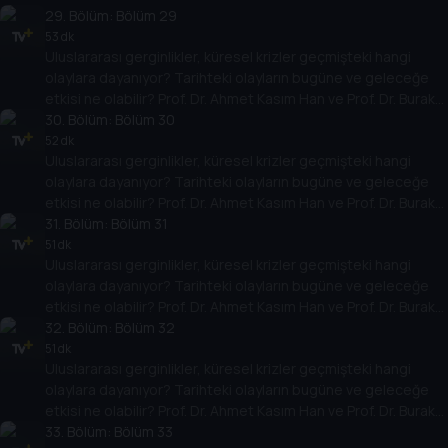
Küntay, dünyanın gündemindeki olayların tarihine, dayandığı
29
. Bölüm:
Bölüm 29
temellere yeni bir pencere açıyor. Dünyadaki güç savaşlarının
53 dk
Uluslararası gerginlikler, küresel krizler geçmişteki hangi
yarına nasıl yansıyabileceğini değerlendiriyorlar.
olaylara dayanıyor? Tarihteki olayların bugüne ve geleceğe
etkisi ne olabilir? Prof. Dr. Ahmet Kasım Han ve Prof. Dr. Burak
Küntay, dünyanın gündemindeki olayların tarihine, dayandığı
30
. Bölüm:
Bölüm 30
temellere yeni bir pencere açıyor. Dünyadaki güç savaşlarının
52 dk
Uluslararası gerginlikler, küresel krizler geçmişteki hangi
yarına nasıl yansıyabileceğini değerlendiriyorlar.
olaylara dayanıyor? Tarihteki olayların bugüne ve geleceğe
etkisi ne olabilir? Prof. Dr. Ahmet Kasım Han ve Prof. Dr. Burak
Küntay, dünyanın gündemindeki olayların tarihine, dayandığı
31
. Bölüm:
Bölüm 31
temellere yeni bir pencere açıyor. Dünyadaki güç savaşlarının
51 dk
Uluslararası gerginlikler, küresel krizler geçmişteki hangi
yarına nasıl yansıyabileceğini değerlendiriyorlar.
olaylara dayanıyor? Tarihteki olayların bugüne ve geleceğe
etkisi ne olabilir? Prof. Dr. Ahmet Kasım Han ve Prof. Dr. Burak
Küntay, dünyanın gündemindeki olayların tarihine, dayandığı
32
. Bölüm:
Bölüm 32
temellere yeni bir pencere açıyor. Dünyadaki güç savaşlarının
51 dk
Uluslararası gerginlikler, küresel krizler geçmişteki hangi
yarına nasıl yansıyabileceğini değerlendiriyorlar.
olaylara dayanıyor? Tarihteki olayların bugüne ve geleceğe
etkisi ne olabilir? Prof. Dr. Ahmet Kasım Han ve Prof. Dr. Burak
Küntay, dünyanın gündemindeki olayların tarihine, dayandığı
33
. Bölüm:
Bölüm 33