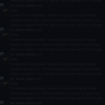
etkisi ne olabilir? Prof. Dr. Ahmet Kasım Han ve Prof. Dr. Burak
Küntay, dünyanın gündemindeki olayların tarihine, dayandığı
42
. Bölüm:
Bölüm 42
temellere yeni bir pencere açıyor. Dünyadaki güç savaşlarının
53 dk
Uluslararası gerginlikler, küresel krizler geçmişteki hangi
yarına nasıl yansıyabileceğini değerlendiriyorlar.
olaylara dayanıyor? Tarihteki olayların bugüne ve geleceğe
etkisi ne olabilir? Prof. Dr. Ahmet Kasım Han ve Prof. Dr. Burak
Küntay, dünyanın gündemindeki olayların tarihine, dayandığı
43
. Bölüm:
Bölüm 43
temellere yeni bir pencere açıyor. Dünyadaki güç savaşlarının
54 dk
Uluslararası gerginlikler, küresel krizler geçmişteki hangi
yarına nasıl yansıyabileceğini değerlendiriyorlar.
olaylara dayanıyor? Tarihteki olayların bugüne ve geleceğe
etkisi ne olabilir? Prof. Dr. Ahmet Kasım Han ve Prof. Dr. Burak
Küntay, dünyanın gündemindeki olayların tarihine, dayandığı
44
. Bölüm:
Bölüm 44
temellere yeni bir pencere açıyor. Dünyadaki güç savaşlarının
53 dk
Uluslararası gerginlikler, küresel krizler geçmişteki hangi
yarına nasıl yansıyabileceğini değerlendiriyorlar.
olaylara dayanıyor? Tarihteki olayların bugüne ve geleceğe
etkisi ne olabilir? Prof. Dr. Ahmet Kasım Han ve Prof. Dr. Burak
Küntay, dünyanın gündemindeki olayların tarihine, dayandığı
45
. Bölüm:
Bölüm 45
temellere yeni bir pencere açıyor. Dünyadaki güç savaşlarının
52 dk
Uluslararası gerginlikler, küresel krizler geçmişteki hangi
yarına nasıl yansıyabileceğini değerlendiriyorlar.
olaylara dayanıyor? Tarihteki olayların bugüne ve geleceğe
etkisi ne olabilir? Prof. Dr. Ahmet Kasım Han ve Prof. Dr. Burak
Küntay, dünyanın gündemindeki olayların tarihine, dayandığı
46
. Bölüm:
Bölüm 46