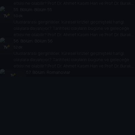
etkisi ne olabilir? Prof. Dr. Ahmet Kasım Han ve Prof. Dr. Burak
Küntay, dünyanın gündemindeki olayların tarihine, dayandığı
55
. Bölüm:
Bölüm 55
temellere yeni bir pencere açıyor. Dünyadaki güç savaşlarının
50 dk
Uluslararası gerginlikler, küresel krizler geçmişteki hangi
yarına nasıl yansıyabileceğini değerlendiriyorlar.
olaylara dayanıyor? Tarihteki olayların bugüne ve geleceğe
etkisi ne olabilir? Prof. Dr. Ahmet Kasım Han ve Prof. Dr. Burak
Küntay, dünyanın gündemindeki olayların tarihine, dayandığı
56
. Bölüm:
Bölüm 56
temellere yeni bir pencere açıyor. Dünyadaki güç savaşlarının
52 dk
Uluslararası gerginlikler, küresel krizler geçmişteki hangi
yarına nasıl yansıyabileceğini değerlendiriyorlar.
olaylara dayanıyor? Tarihteki olayların bugüne ve geleceğe
etkisi ne olabilir? Prof. Dr. Ahmet Kasım Han ve Prof. Dr. Burak
Küntay, dünyanın gündemindeki olayların tarihine, dayandığı
57
. Bölüm:
Romanovlar
temellere yeni bir pencere açıyor. Dünyadaki güç savaşlarının
54 dk
Uluslararası gerginlikler, küresel krizler geçmişteki
yarına nasıl yansıyabileceğini değerlendiriyorlar.
hangi olaylara dayanıyor? Tarihteki olayların bugüne ve
geleceğe etkisi ne olabilir? Prof. Dr. Ahmet Kasım Han
58
. Bölüm:
ve Prof. Dr. Burak Küntay, dünyanın gündemindeki
Bölüm 58
olayların tarihine, dayandığı temellere yeni bir pencere
53 dk
Uluslararası gerginlikler, küresel krizler geçmişteki hangi
açıyor. Dünyadaki güç savaşlarının yarına nasıl
olaylara dayanıyor? Tarihteki olayların bugüne ve geleceğe
yansıyabileceğini değerlendiriyorlar.
etkisi ne olabilir? Prof. Dr. Ahmet Kasım Han ve Prof. Dr. Burak
Küntay, dünyanın gündemindeki olayların tarihine, dayandığı
59
. Bölüm:
Bölüm 59