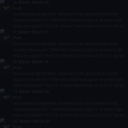
Küntay, dünyanın gündemindeki olayların tarihine, dayandığı
16
. Bölüm:
Bölüm 16
temellere yeni bir pencere açıyor. Dünyadaki güç savaşlarının
54 dk
Uluslararası gerginlikler, küresel krizler geçmişteki hangi
yarına nasıl yansıyabileceğini değerlendiriyorlar.
olaylara dayanıyor? Tarihteki olayların bugüne ve geleceğe
etkisi ne olabilir? Prof. Dr. Ahmet Kasım Han ve Prof. Dr. Burak
Küntay, dünyanın gündemindeki olayların tarihine, dayandığı
17
. Bölüm:
Bölüm 17
temellere yeni bir pencere açıyor. Dünyadaki güç savaşlarının
55 dk
Uluslararası gerginlikler, küresel krizler geçmişteki hangi
yarına nasıl yansıyabileceğini değerlendiriyorlar.
olaylara dayanıyor? Tarihteki olayların bugüne ve geleceğe
etkisi ne olabilir? Prof. Dr. Ahmet Kasım Han ve Prof. Dr. Burak
Küntay, dünyanın gündemindeki olayların tarihine, dayandığı
18
. Bölüm:
Bölüm 18
temellere yeni bir pencere açıyor. Dünyadaki güç savaşlarının
54 dk
Uluslararası gerginlikler, küresel krizler geçmişteki hangi
yarına nasıl yansıyabileceğini değerlendiriyorlar.
olaylara dayanıyor? Tarihteki olayların bugüne ve geleceğe
etkisi ne olabilir? Prof. Dr. Ahmet Kasım Han ve Prof. Dr. Burak
Küntay, dünyanın gündemindeki olayların tarihine, dayandığı
19
. Bölüm:
Bölüm 19
temellere yeni bir pencere açıyor. Dünyadaki güç savaşlarının
55 dk
Uluslararası gerginlikler, küresel krizler geçmişteki hangi
yarına nasıl yansıyabileceğini değerlendiriyorlar.
olaylara dayanıyor? Tarihteki olayların bugüne ve geleceğe
etkisi ne olabilir? Prof. Dr. Ahmet Kasım Han ve Prof. Dr. Burak
Küntay, dünyanın gündemindeki olayların tarihine, dayandığı
20
. Bölüm:
Bölüm 20
temellere yeni bir pencere açıyor. Dünyadaki güç savaşlarının
55 dk