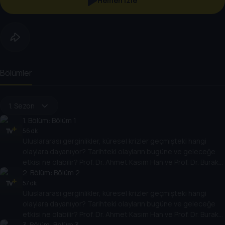
Hemen İzle
Bölümler
1. Sezon
1
. Bölüm:
Bölüm 1
56 dk
Uluslararası gerginlikler, küresel krizler geçmişteki hangi
olaylara dayanıyor? Tarihteki olayların bugüne ve geleceğe
etkisi ne olabilir? Prof. Dr. Ahmet Kasım Han ve Prof. Dr. Burak
Küntay, dünyanın gündemindeki olayların tarihine, dayandığı
2
. Bölüm:
Bölüm 2
temellere yeni bir pencere açıyor. Dünyadaki güç savaşlarının
57 dk
Uluslararası gerginlikler, küresel krizler geçmişteki hangi
yarına nasıl yansıyabileceğini değerlendiriyorlar.
olaylara dayanıyor? Tarihteki olayların bugüne ve geleceğe
etkisi ne olabilir? Prof. Dr. Ahmet Kasım Han ve Prof. Dr. Burak
Küntay, dünyanın gündemindeki olayların tarihine, dayandığı
3
. Bölüm:
Bölüm 3