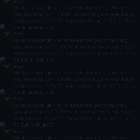
temellere yeni bir pencere açıyor. Dünyadaki güç savaşlarının
56 dk
Uluslararası gerginlikler, küresel krizler geçmişteki hangi
yarına nasıl yansıyabileceğini değerlendiriyorlar.
olaylara dayanıyor? Tarihteki olayların bugüne ve geleceğe
etkisi ne olabilir? Prof. Dr. Ahmet Kasım Han ve Prof. Dr. Burak
Küntay, dünyanın gündemindeki olayların tarihine, dayandığı
34
. Bölüm:
Bölüm 34
temellere yeni bir pencere açıyor. Dünyadaki güç savaşlarının
55 dk
Uluslararası gerginlikler, küresel krizler geçmişteki hangi
yarına nasıl yansıyabileceğini değerlendiriyorlar.
olaylara dayanıyor? Tarihteki olayların bugüne ve geleceğe
etkisi ne olabilir? Prof. Dr. Ahmet Kasım Han ve Prof. Dr. Burak
Küntay, dünyanın gündemindeki olayların tarihine, dayandığı
35
. Bölüm:
Bölüm 35
temellere yeni bir pencere açıyor. Dünyadaki güç savaşlarının
52 dk
Uluslararası gerginlikler, küresel krizler geçmişteki hangi
yarına nasıl yansıyabileceğini değerlendiriyorlar.
olaylara dayanıyor? Tarihteki olayların bugüne ve geleceğe
etkisi ne olabilir? Prof. Dr. Ahmet Kasım Han ve Prof. Dr. Burak
Küntay, dünyanın gündemindeki olayların tarihine, dayandığı
36
. Bölüm:
Bölüm 36
temellere yeni bir pencere açıyor. Dünyadaki güç savaşlarının
52 dk
Uluslararası gerginlikler, küresel krizler geçmişteki hangi
yarına nasıl yansıyabileceğini değerlendiriyorlar.
olaylara dayanıyor? Tarihteki olayların bugüne ve geleceğe
etkisi ne olabilir? Prof. Dr. Ahmet Kasım Han ve Prof. Dr. Burak
Küntay, dünyanın gündemindeki olayların tarihine, dayandığı
37
. Bölüm:
Bölüm 37
temellere yeni bir pencere açıyor. Dünyadaki güç savaşlarının
58 dk
Uluslararası gerginlikler, küresel krizler geçmişteki hangi
yarına nasıl yansıyabileceğini değerlendiriyorlar.