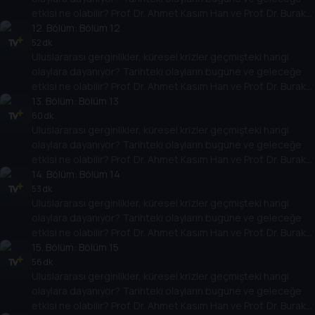
etkisi ne olabilir? Prof. Dr. Ahmet Kasım Han ve Prof. Dr. Burak
Küntay, dünyanın gündemindeki olayların tarihine, dayandığı
12
. Bölüm:
Bölüm 12
temellere yeni bir pencere açıyor. Dünyadaki güç savaşlarının
52 dk
Uluslararası gerginlikler, küresel krizler geçmişteki hangi
yarına nasıl yansıyabileceğini değerlendiriyorlar.
olaylara dayanıyor? Tarihteki olayların bugüne ve geleceğe
etkisi ne olabilir? Prof. Dr. Ahmet Kasım Han ve Prof. Dr. Burak
Küntay, dünyanın gündemindeki olayların tarihine, dayandığı
13
. Bölüm:
Bölüm 13
temellere yeni bir pencere açıyor. Dünyadaki güç savaşlarının
60 dk
Uluslararası gerginlikler, küresel krizler geçmişteki hangi
yarına nasıl yansıyabileceğini değerlendiriyorlar.
olaylara dayanıyor? Tarihteki olayların bugüne ve geleceğe
etkisi ne olabilir? Prof. Dr. Ahmet Kasım Han ve Prof. Dr. Burak
Küntay, dünyanın gündemindeki olayların tarihine, dayandığı
14
. Bölüm:
Bölüm 14
temellere yeni bir pencere açıyor. Dünyadaki güç savaşlarının
53 dk
Uluslararası gerginlikler, küresel krizler geçmişteki hangi
yarına nasıl yansıyabileceğini değerlendiriyorlar.
olaylara dayanıyor? Tarihteki olayların bugüne ve geleceğe
etkisi ne olabilir? Prof. Dr. Ahmet Kasım Han ve Prof. Dr. Burak
Küntay, dünyanın gündemindeki olayların tarihine, dayandığı
15
. Bölüm:
Bölüm 15
temellere yeni bir pencere açıyor. Dünyadaki güç savaşlarının
56 dk
Uluslararası gerginlikler, küresel krizler geçmişteki hangi
yarına nasıl yansıyabileceğini değerlendiriyorlar.
olaylara dayanıyor? Tarihteki olayların bugüne ve geleceğe
etkisi ne olabilir? Prof. Dr. Ahmet Kasım Han ve Prof. Dr. Burak