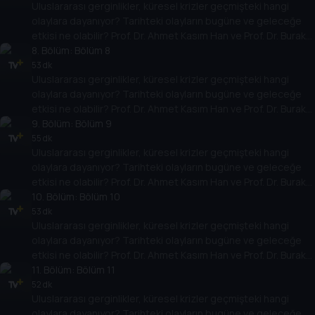
Uluslararası gerginlikler, küresel krizler geçmişteki hangi
yarına nasıl yansıyabileceğini değerlendiriyorlar.
olaylara dayanıyor? Tarihteki olayların bugüne ve geleceğe
etkisi ne olabilir? Prof. Dr. Ahmet Kasım Han ve Prof. Dr. Burak
Küntay, dünyanın gündemindeki olayların tarihine, dayandığı
8
. Bölüm:
Bölüm 8
temellere yeni bir pencere açıyor. Dünyadaki güç savaşlarının
53 dk
Uluslararası gerginlikler, küresel krizler geçmişteki hangi
yarına nasıl yansıyabileceğini değerlendiriyorlar.
olaylara dayanıyor? Tarihteki olayların bugüne ve geleceğe
etkisi ne olabilir? Prof. Dr. Ahmet Kasım Han ve Prof. Dr. Burak
Küntay, dünyanın gündemindeki olayların tarihine, dayandığı
9
. Bölüm:
Bölüm 9
temellere yeni bir pencere açıyor. Dünyadaki güç savaşlarının
55 dk
Uluslararası gerginlikler, küresel krizler geçmişteki hangi
yarına nasıl yansıyabileceğini değerlendiriyorlar.
olaylara dayanıyor? Tarihteki olayların bugüne ve geleceğe
etkisi ne olabilir? Prof. Dr. Ahmet Kasım Han ve Prof. Dr. Burak
Küntay, dünyanın gündemindeki olayların tarihine, dayandığı
10
. Bölüm:
Bölüm 10
temellere yeni bir pencere açıyor. Dünyadaki güç savaşlarının
53 dk
Uluslararası gerginlikler, küresel krizler geçmişteki hangi
yarına nasıl yansıyabileceğini değerlendiriyorlar.
olaylara dayanıyor? Tarihteki olayların bugüne ve geleceğe
etkisi ne olabilir? Prof. Dr. Ahmet Kasım Han ve Prof. Dr. Burak
Küntay, dünyanın gündemindeki olayların tarihine, dayandığı
11
. Bölüm:
Bölüm 11
temellere yeni bir pencere açıyor. Dünyadaki güç savaşlarının
52 dk
Uluslararası gerginlikler, küresel krizler geçmişteki hangi
yarına nasıl yansıyabileceğini değerlendiriyorlar.
olaylara dayanıyor? Tarihteki olayların bugüne ve geleceğe