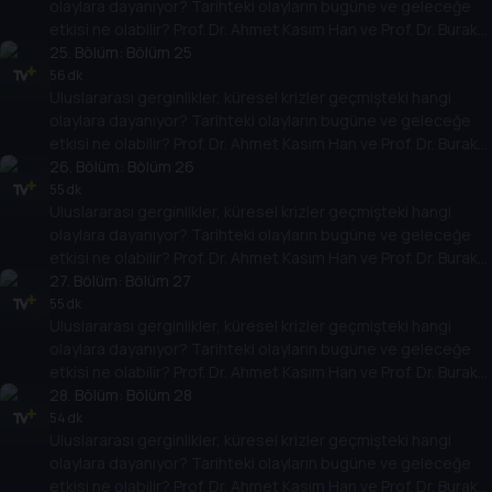
olaylara dayanıyor? Tarihteki olayların bugüne ve geleceğe
etkisi ne olabilir? Prof. Dr. Ahmet Kasım Han ve Prof. Dr. Burak
Küntay, dünyanın gündemindeki olayların tarihine, dayandığı
25
. Bölüm:
Bölüm 25
temellere yeni bir pencere açıyor. Dünyadaki güç savaşlarının
56 dk
Uluslararası gerginlikler, küresel krizler geçmişteki hangi
yarına nasıl yansıyabileceğini değerlendiriyorlar.
olaylara dayanıyor? Tarihteki olayların bugüne ve geleceğe
etkisi ne olabilir? Prof. Dr. Ahmet Kasım Han ve Prof. Dr. Burak
Küntay, dünyanın gündemindeki olayların tarihine, dayandığı
26
. Bölüm:
Bölüm 26
temellere yeni bir pencere açıyor. Dünyadaki güç savaşlarının
55 dk
Uluslararası gerginlikler, küresel krizler geçmişteki hangi
yarına nasıl yansıyabileceğini değerlendiriyorlar.
olaylara dayanıyor? Tarihteki olayların bugüne ve geleceğe
etkisi ne olabilir? Prof. Dr. Ahmet Kasım Han ve Prof. Dr. Burak
Küntay, dünyanın gündemindeki olayların tarihine, dayandığı
27
. Bölüm:
Bölüm 27
temellere yeni bir pencere açıyor. Dünyadaki güç savaşlarının
55 dk
Uluslararası gerginlikler, küresel krizler geçmişteki hangi
yarına nasıl yansıyabileceğini değerlendiriyorlar.
olaylara dayanıyor? Tarihteki olayların bugüne ve geleceğe
etkisi ne olabilir? Prof. Dr. Ahmet Kasım Han ve Prof. Dr. Burak
Küntay, dünyanın gündemindeki olayların tarihine, dayandığı
28
. Bölüm:
Bölüm 28
temellere yeni bir pencere açıyor. Dünyadaki güç savaşlarının
54 dk
Uluslararası gerginlikler, küresel krizler geçmişteki hangi
yarına nasıl yansıyabileceğini değerlendiriyorlar.
olaylara dayanıyor? Tarihteki olayların bugüne ve geleceğe
etkisi ne olabilir? Prof. Dr. Ahmet Kasım Han ve Prof. Dr. Burak