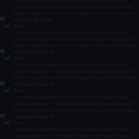
Uluslararası gerginlikler, küresel krizler geçmişteki hangi
yarına nasıl yansıyabileceğini değerlendiriyorlar.
olaylara dayanıyor? Tarihteki olayların bugüne ve geleceğe
etkisi ne olabilir? Prof. Dr. Ahmet Kasım Han ve Prof. Dr. Burak
Küntay, dünyanın gündemindeki olayların tarihine, dayandığı
51
. Bölüm:
Bölüm 51
temellere yeni bir pencere açıyor. Dünyadaki güç savaşlarının
59 dk
Uluslararası gerginlikler, küresel krizler geçmişteki hangi
yarına nasıl yansıyabileceğini değerlendiriyorlar.
olaylara dayanıyor? Tarihteki olayların bugüne ve geleceğe
etkisi ne olabilir? Prof. Dr. Ahmet Kasım Han ve Prof. Dr. Burak
Küntay, dünyanın gündemindeki olayların tarihine, dayandığı
52
. Bölüm:
Bölüm 52
temellere yeni bir pencere açıyor. Dünyadaki güç savaşlarının
50 dk
Uluslararası gerginlikler, küresel krizler geçmişteki hangi
yarına nasıl yansıyabileceğini değerlendiriyorlar.
olaylara dayanıyor? Tarihteki olayların bugüne ve geleceğe
etkisi ne olabilir? Prof. Dr. Ahmet Kasım Han ve Prof. Dr. Burak
Küntay, dünyanın gündemindeki olayların tarihine, dayandığı
53
. Bölüm:
Bölüm 53
temellere yeni bir pencere açıyor. Dünyadaki güç savaşlarının
54 dk
Uluslararası gerginlikler, küresel krizler geçmişteki hangi
yarına nasıl yansıyabileceğini değerlendiriyorlar.
olaylara dayanıyor? Tarihteki olayların bugüne ve geleceğe
etkisi ne olabilir? Prof. Dr. Ahmet Kasım Han ve Prof. Dr. Burak
Küntay, dünyanın gündemindeki olayların tarihine, dayandığı
54
. Bölüm:
Bölüm 54
temellere yeni bir pencere açıyor. Dünyadaki güç savaşlarının
52 dk
Uluslararası gerginlikler, küresel krizler geçmişteki hangi
yarına nasıl yansıyabileceğini değerlendiriyorlar.
olaylara dayanıyor? Tarihteki olayların bugüne ve geleceğe