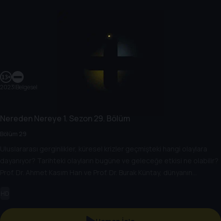
2023
|
Belgesel
Nereden Nereye
1. Sezon
29. Bölüm
Bölüm 29
Uluslararası gerginlikler, küresel krizler geçmişteki hangi olaylara
dayanıyor? Tarihteki olayların bugüne ve geleceğe etkisi ne olabilir?
Prof. Dr. Ahmet Kasım Han ve Prof. Dr. Burak Küntay, dünyanın
gündemindeki olayların tarihine, dayandığı temellere yeni bir
HD
pencere açıyor. Dünyadaki güç savaşlarının yarına nasıl
yansıyabileceğini değerlendiriyorlar.