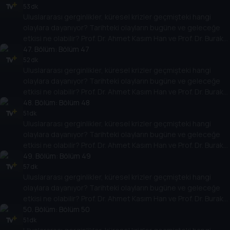
temellere yeni bir pencere açıyor. Dünyadaki güç savaşlarının
53 dk
Uluslararası gerginlikler, küresel krizler geçmişteki hangi
yarına nasıl yansıyabileceğini değerlendiriyorlar.
olaylara dayanıyor? Tarihteki olayların bugüne ve geleceğe
etkisi ne olabilir? Prof. Dr. Ahmet Kasım Han ve Prof. Dr. Burak
Küntay, dünyanın gündemindeki olayların tarihine, dayandığı
47
. Bölüm:
Bölüm 47
temellere yeni bir pencere açıyor. Dünyadaki güç savaşlarının
52 dk
Uluslararası gerginlikler, küresel krizler geçmişteki hangi
yarına nasıl yansıyabileceğini değerlendiriyorlar.
olaylara dayanıyor? Tarihteki olayların bugüne ve geleceğe
etkisi ne olabilir? Prof. Dr. Ahmet Kasım Han ve Prof. Dr. Burak
Küntay, dünyanın gündemindeki olayların tarihine, dayandığı
48
. Bölüm:
Bölüm 48
temellere yeni bir pencere açıyor. Dünyadaki güç savaşlarının
51 dk
Uluslararası gerginlikler, küresel krizler geçmişteki hangi
yarına nasıl yansıyabileceğini değerlendiriyorlar.
olaylara dayanıyor? Tarihteki olayların bugüne ve geleceğe
etkisi ne olabilir? Prof. Dr. Ahmet Kasım Han ve Prof. Dr. Burak
Küntay, dünyanın gündemindeki olayların tarihine, dayandığı
49
. Bölüm:
Bölüm 49
temellere yeni bir pencere açıyor. Dünyadaki güç savaşlarının
57 dk
Uluslararası gerginlikler, küresel krizler geçmişteki hangi
yarına nasıl yansıyabileceğini değerlendiriyorlar.
olaylara dayanıyor? Tarihteki olayların bugüne ve geleceğe
etkisi ne olabilir? Prof. Dr. Ahmet Kasım Han ve Prof. Dr. Burak
Küntay, dünyanın gündemindeki olayların tarihine, dayandığı
50
. Bölüm:
Bölüm 50
temellere yeni bir pencere açıyor. Dünyadaki güç savaşlarının
51 dk