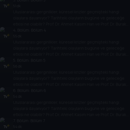
temellere yeni bir pencere açıyor. Dünyadaki güç savaşlarının
51 dk
Uluslararası gerginlikler, küresel krizler geçmişteki hangi
yarına nasıl yansıyabileceğini değerlendiriyorlar.
olaylara dayanıyor? Tarihteki olayların bugüne ve geleceğe
etkisi ne olabilir? Prof. Dr. Ahmet Kasım Han ve Prof. Dr. Burak
Küntay, dünyanın gündemindeki olayların tarihine, dayandığı
4
. Bölüm:
Bölüm 4
temellere yeni bir pencere açıyor. Dünyadaki güç savaşlarının
55 dk
Uluslararası gerginlikler, küresel krizler geçmişteki hangi
yarına nasıl yansıyabileceğini değerlendiriyorlar.
olaylara dayanıyor? Tarihteki olayların bugüne ve geleceğe
etkisi ne olabilir? Prof. Dr. Ahmet Kasım Han ve Prof. Dr. Burak
Küntay, dünyanın gündemindeki olayların tarihine, dayandığı
5
. Bölüm:
Bölüm 5
temellere yeni bir pencere açıyor. Dünyadaki güç savaşlarının
56 dk
Uluslararası gerginlikler, küresel krizler geçmişteki hangi
yarına nasıl yansıyabileceğini değerlendiriyorlar.
olaylara dayanıyor? Tarihteki olayların bugüne ve geleceğe
etkisi ne olabilir? Prof. Dr. Ahmet Kasım Han ve Prof. Dr. Burak
Küntay, dünyanın gündemindeki olayların tarihine, dayandığı
6
. Bölüm:
Bölüm 6
temellere yeni bir pencere açıyor. Dünyadaki güç savaşlarının
54 dk
Uluslararası gerginlikler, küresel krizler geçmişteki hangi
yarına nasıl yansıyabileceğini değerlendiriyorlar.
olaylara dayanıyor? Tarihteki olayların bugüne ve geleceğe
etkisi ne olabilir? Prof. Dr. Ahmet Kasım Han ve Prof. Dr. Burak
Küntay, dünyanın gündemindeki olayların tarihine, dayandığı
7
. Bölüm:
Bölüm 7
temellere yeni bir pencere açıyor. Dünyadaki güç savaşlarının
54 dk