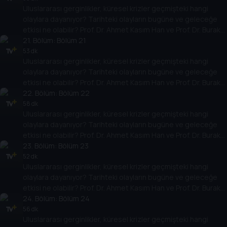
Uluslararası gerginlikler, küresel krizler geçmişteki hangi
yarına nasıl yansıyabileceğini değerlendiriyorlar.
olaylara dayanıyor? Tarihteki olayların bugüne ve geleceğe
etkisi ne olabilir? Prof. Dr. Ahmet Kasım Han ve Prof. Dr. Burak
Küntay, dünyanın gündemindeki olayların tarihine, dayandığı
21
. Bölüm:
Bölüm 21
temellere yeni bir pencere açıyor. Dünyadaki güç savaşlarının
53 dk
Uluslararası gerginlikler, küresel krizler geçmişteki hangi
yarına nasıl yansıyabileceğini değerlendiriyorlar.
olaylara dayanıyor? Tarihteki olayların bugüne ve geleceğe
etkisi ne olabilir? Prof. Dr. Ahmet Kasım Han ve Prof. Dr. Burak
Küntay, dünyanın gündemindeki olayların tarihine, dayandığı
22
. Bölüm:
Bölüm 22
temellere yeni bir pencere açıyor. Dünyadaki güç savaşlarının
58 dk
Uluslararası gerginlikler, küresel krizler geçmişteki hangi
yarına nasıl yansıyabileceğini değerlendiriyorlar.
olaylara dayanıyor? Tarihteki olayların bugüne ve geleceğe
etkisi ne olabilir? Prof. Dr. Ahmet Kasım Han ve Prof. Dr. Burak
Küntay, dünyanın gündemindeki olayların tarihine, dayandığı
23
. Bölüm:
Bölüm 23
temellere yeni bir pencere açıyor. Dünyadaki güç savaşlarının
52 dk
Uluslararası gerginlikler, küresel krizler geçmişteki hangi
yarına nasıl yansıyabileceğini değerlendiriyorlar.
olaylara dayanıyor? Tarihteki olayların bugüne ve geleceğe
etkisi ne olabilir? Prof. Dr. Ahmet Kasım Han ve Prof. Dr. Burak
Küntay, dünyanın gündemindeki olayların tarihine, dayandığı
24
. Bölüm:
Bölüm 24
temellere yeni bir pencere açıyor. Dünyadaki güç savaşlarının
56 dk
Uluslararası gerginlikler, küresel krizler geçmişteki hangi
yarına nasıl yansıyabileceğini değerlendiriyorlar.