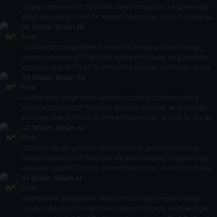
olaylara dayanıyor? Tarihteki olayların bugüne ve geleceğe
etkisi ne olabilir? Prof. Dr. Ahmet Kasım Han ve Prof. Dr. Burak
Küntay, dünyanın gündemindeki olayların tarihine, dayandığı
38
. Bölüm:
Bölüm 38
temellere yeni bir pencere açıyor. Dünyadaki güç savaşlarının
56 dk
Uluslararası gerginlikler, küresel krizler geçmişteki hangi
yarına nasıl yansıyabileceğini değerlendiriyorlar.
olaylara dayanıyor? Tarihteki olayların bugüne ve geleceğe
etkisi ne olabilir? Prof. Dr. Ahmet Kasım Han ve Prof. Dr. Burak
Küntay, dünyanın gündemindeki olayların tarihine, dayandığı
39
. Bölüm:
Bölüm 39
temellere yeni bir pencere açıyor. Dünyadaki güç savaşlarının
55 dk
Uluslararası gerginlikler, küresel krizler geçmişteki hangi
yarına nasıl yansıyabileceğini değerlendiriyorlar.
olaylara dayanıyor? Tarihteki olayların bugüne ve geleceğe
etkisi ne olabilir? Prof. Dr. Ahmet Kasım Han ve Prof. Dr. Burak
Küntay, dünyanın gündemindeki olayların tarihine, dayandığı
40
. Bölüm:
Bölüm 40
temellere yeni bir pencere açıyor. Dünyadaki güç savaşlarının
53 dk
Uluslararası gerginlikler, küresel krizler geçmişteki hangi
yarına nasıl yansıyabileceğini değerlendiriyorlar.
olaylara dayanıyor? Tarihteki olayların bugüne ve geleceğe
etkisi ne olabilir? Prof. Dr. Ahmet Kasım Han ve Prof. Dr. Burak
Küntay, dünyanın gündemindeki olayların tarihine, dayandığı
41
. Bölüm:
Bölüm 41
temellere yeni bir pencere açıyor. Dünyadaki güç savaşlarının
53 dk
Uluslararası gerginlikler, küresel krizler geçmişteki hangi
yarına nasıl yansıyabileceğini değerlendiriyorlar.
olaylara dayanıyor? Tarihteki olayların bugüne ve geleceğe