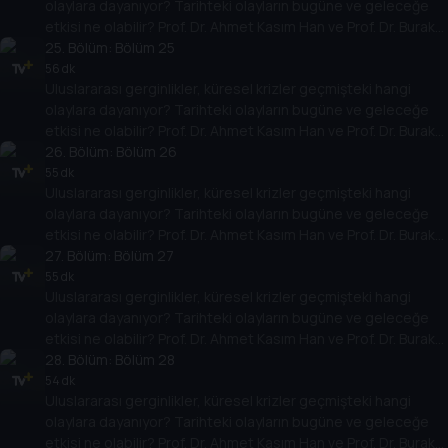
olaylara dayanıyor? Tarihteki olayların bugüne ve geleceğe
etkisi ne olabilir? Prof. Dr. Ahmet Kasım Han ve Prof. Dr. Burak
Küntay, dünyanın gündemindeki olayların tarihine, dayandığı
25
. Bölüm:
Bölüm 25
temellere yeni bir pencere açıyor. Dünyadaki güç savaşlarının
56 dk
Uluslararası gerginlikler, küresel krizler geçmişteki hangi
yarına nasıl yansıyabileceğini değerlendiriyorlar.
olaylara dayanıyor? Tarihteki olayların bugüne ve geleceğe
etkisi ne olabilir? Prof. Dr. Ahmet Kasım Han ve Prof. Dr. Burak
Küntay, dünyanın gündemindeki olayların tarihine, dayandığı
26
. Bölüm:
Bölüm 26
temellere yeni bir pencere açıyor. Dünyadaki güç savaşlarının
55 dk
Uluslararası gerginlikler, küresel krizler geçmişteki hangi
yarına nasıl yansıyabileceğini değerlendiriyorlar.
olaylara dayanıyor? Tarihteki olayların bugüne ve geleceğe
etkisi ne olabilir? Prof. Dr. Ahmet Kasım Han ve Prof. Dr. Burak
Küntay, dünyanın gündemindeki olayların tarihine, dayandığı
27
. Bölüm:
Bölüm 27
temellere yeni bir pencere açıyor. Dünyadaki güç savaşlarının
55 dk
Uluslararası gerginlikler, küresel krizler geçmişteki hangi
yarına nasıl yansıyabileceğini değerlendiriyorlar.
olaylara dayanıyor? Tarihteki olayların bugüne ve geleceğe
etkisi ne olabilir? Prof. Dr. Ahmet Kasım Han ve Prof. Dr. Burak
Küntay, dünyanın gündemindeki olayların tarihine, dayandığı
28
. Bölüm:
Bölüm 28
temellere yeni bir pencere açıyor. Dünyadaki güç savaşlarının
54 dk
Uluslararası gerginlikler, küresel krizler geçmişteki hangi
yarına nasıl yansıyabileceğini değerlendiriyorlar.
olaylara dayanıyor? Tarihteki olayların bugüne ve geleceğe
etkisi ne olabilir? Prof. Dr. Ahmet Kasım Han ve Prof. Dr. Burak