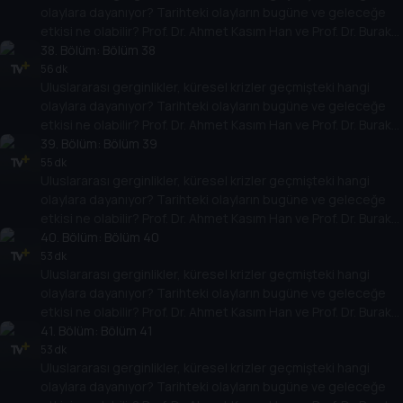
olaylara dayanıyor? Tarihteki olayların bugüne ve geleceğe
etkisi ne olabilir? Prof. Dr. Ahmet Kasım Han ve Prof. Dr. Burak
Küntay, dünyanın gündemindeki olayların tarihine, dayandığı
38
. Bölüm:
Bölüm 38
temellere yeni bir pencere açıyor. Dünyadaki güç savaşlarının
56 dk
Uluslararası gerginlikler, küresel krizler geçmişteki hangi
yarına nasıl yansıyabileceğini değerlendiriyorlar.
olaylara dayanıyor? Tarihteki olayların bugüne ve geleceğe
etkisi ne olabilir? Prof. Dr. Ahmet Kasım Han ve Prof. Dr. Burak
Küntay, dünyanın gündemindeki olayların tarihine, dayandığı
39
. Bölüm:
Bölüm 39
temellere yeni bir pencere açıyor. Dünyadaki güç savaşlarının
55 dk
Uluslararası gerginlikler, küresel krizler geçmişteki hangi
yarına nasıl yansıyabileceğini değerlendiriyorlar.
olaylara dayanıyor? Tarihteki olayların bugüne ve geleceğe
etkisi ne olabilir? Prof. Dr. Ahmet Kasım Han ve Prof. Dr. Burak
Küntay, dünyanın gündemindeki olayların tarihine, dayandığı
40
. Bölüm:
Bölüm 40
temellere yeni bir pencere açıyor. Dünyadaki güç savaşlarının
53 dk
Uluslararası gerginlikler, küresel krizler geçmişteki hangi
yarına nasıl yansıyabileceğini değerlendiriyorlar.
olaylara dayanıyor? Tarihteki olayların bugüne ve geleceğe
etkisi ne olabilir? Prof. Dr. Ahmet Kasım Han ve Prof. Dr. Burak
Küntay, dünyanın gündemindeki olayların tarihine, dayandığı
41
. Bölüm:
Bölüm 41
temellere yeni bir pencere açıyor. Dünyadaki güç savaşlarının
53 dk
Uluslararası gerginlikler, küresel krizler geçmişteki hangi
yarına nasıl yansıyabileceğini değerlendiriyorlar.
olaylara dayanıyor? Tarihteki olayların bugüne ve geleceğe