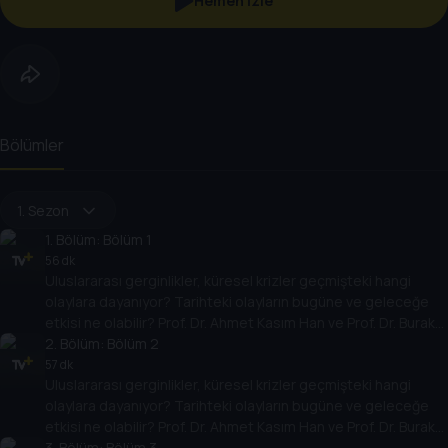
Hemen İzle
Bölümler
1. Sezon
1
. Bölüm:
Bölüm 1
56 dk
Uluslararası gerginlikler, küresel krizler geçmişteki hangi
olaylara dayanıyor? Tarihteki olayların bugüne ve geleceğe
etkisi ne olabilir? Prof. Dr. Ahmet Kasım Han ve Prof. Dr. Burak
Küntay, dünyanın gündemindeki olayların tarihine, dayandığı
2
. Bölüm:
Bölüm 2
temellere yeni bir pencere açıyor. Dünyadaki güç savaşlarının
57 dk
Uluslararası gerginlikler, küresel krizler geçmişteki hangi
yarına nasıl yansıyabileceğini değerlendiriyorlar.
olaylara dayanıyor? Tarihteki olayların bugüne ve geleceğe
etkisi ne olabilir? Prof. Dr. Ahmet Kasım Han ve Prof. Dr. Burak
Küntay, dünyanın gündemindeki olayların tarihine, dayandığı
3
. Bölüm:
Bölüm 3