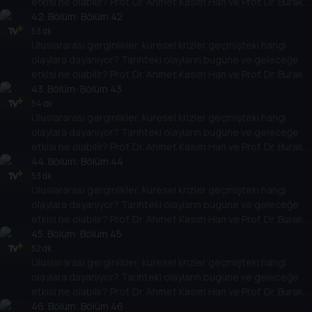
etkisi ne olabilir? Prof. Dr. Ahmet Kasım Han ve Prof. Dr. Burak
Küntay, dünyanın gündemindeki olayların tarihine, dayandığı
42
. Bölüm:
Bölüm 42
temellere yeni bir pencere açıyor. Dünyadaki güç savaşlarının
53 dk
Uluslararası gerginlikler, küresel krizler geçmişteki hangi
yarına nasıl yansıyabileceğini değerlendiriyorlar.
olaylara dayanıyor? Tarihteki olayların bugüne ve geleceğe
etkisi ne olabilir? Prof. Dr. Ahmet Kasım Han ve Prof. Dr. Burak
Küntay, dünyanın gündemindeki olayların tarihine, dayandığı
43
. Bölüm:
Bölüm 43
temellere yeni bir pencere açıyor. Dünyadaki güç savaşlarının
54 dk
Uluslararası gerginlikler, küresel krizler geçmişteki hangi
yarına nasıl yansıyabileceğini değerlendiriyorlar.
olaylara dayanıyor? Tarihteki olayların bugüne ve geleceğe
etkisi ne olabilir? Prof. Dr. Ahmet Kasım Han ve Prof. Dr. Burak
Küntay, dünyanın gündemindeki olayların tarihine, dayandığı
44
. Bölüm:
Bölüm 44
temellere yeni bir pencere açıyor. Dünyadaki güç savaşlarının
53 dk
Uluslararası gerginlikler, küresel krizler geçmişteki hangi
yarına nasıl yansıyabileceğini değerlendiriyorlar.
olaylara dayanıyor? Tarihteki olayların bugüne ve geleceğe
etkisi ne olabilir? Prof. Dr. Ahmet Kasım Han ve Prof. Dr. Burak
Küntay, dünyanın gündemindeki olayların tarihine, dayandığı
45
. Bölüm:
Bölüm 45
temellere yeni bir pencere açıyor. Dünyadaki güç savaşlarının
52 dk
Uluslararası gerginlikler, küresel krizler geçmişteki hangi
yarına nasıl yansıyabileceğini değerlendiriyorlar.
olaylara dayanıyor? Tarihteki olayların bugüne ve geleceğe
etkisi ne olabilir? Prof. Dr. Ahmet Kasım Han ve Prof. Dr. Burak
Küntay, dünyanın gündemindeki olayların tarihine, dayandığı
46
. Bölüm:
Bölüm 46