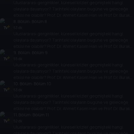
Uluslararası gerginlikler, küresel krizler geçmişteki hangi
yarına nasıl yansıyabileceğini değerlendiriyorlar.
olaylara dayanıyor? Tarihteki olayların bugüne ve geleceğe
etkisi ne olabilir? Prof. Dr. Ahmet Kasım Han ve Prof. Dr. Burak
Küntay, dünyanın gündemindeki olayların tarihine, dayandığı
8
. Bölüm:
Bölüm 8
temellere yeni bir pencere açıyor. Dünyadaki güç savaşlarının
53 dk
Uluslararası gerginlikler, küresel krizler geçmişteki hangi
yarına nasıl yansıyabileceğini değerlendiriyorlar.
olaylara dayanıyor? Tarihteki olayların bugüne ve geleceğe
etkisi ne olabilir? Prof. Dr. Ahmet Kasım Han ve Prof. Dr. Burak
Küntay, dünyanın gündemindeki olayların tarihine, dayandığı
9
. Bölüm:
Bölüm 9
temellere yeni bir pencere açıyor. Dünyadaki güç savaşlarının
55 dk
Uluslararası gerginlikler, küresel krizler geçmişteki hangi
yarına nasıl yansıyabileceğini değerlendiriyorlar.
olaylara dayanıyor? Tarihteki olayların bugüne ve geleceğe
etkisi ne olabilir? Prof. Dr. Ahmet Kasım Han ve Prof. Dr. Burak
Küntay, dünyanın gündemindeki olayların tarihine, dayandığı
10
. Bölüm:
Bölüm 10
temellere yeni bir pencere açıyor. Dünyadaki güç savaşlarının
53 dk
Uluslararası gerginlikler, küresel krizler geçmişteki hangi
yarına nasıl yansıyabileceğini değerlendiriyorlar.
olaylara dayanıyor? Tarihteki olayların bugüne ve geleceğe
etkisi ne olabilir? Prof. Dr. Ahmet Kasım Han ve Prof. Dr. Burak
Küntay, dünyanın gündemindeki olayların tarihine, dayandığı
11
. Bölüm:
Bölüm 11
temellere yeni bir pencere açıyor. Dünyadaki güç savaşlarının
52 dk
Uluslararası gerginlikler, küresel krizler geçmişteki hangi
yarına nasıl yansıyabileceğini değerlendiriyorlar.
olaylara dayanıyor? Tarihteki olayların bugüne ve geleceğe