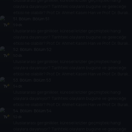
Uluslararası gerginlikler, küresel krizler geçmişteki hangi
yarına nasıl yansıyabileceğini değerlendiriyorlar.
olaylara dayanıyor? Tarihteki olayların bugüne ve geleceğe
etkisi ne olabilir? Prof. Dr. Ahmet Kasım Han ve Prof. Dr. Burak
Küntay, dünyanın gündemindeki olayların tarihine, dayandığı
51
. Bölüm:
Bölüm 51
temellere yeni bir pencere açıyor. Dünyadaki güç savaşlarının
59 dk
Uluslararası gerginlikler, küresel krizler geçmişteki hangi
yarına nasıl yansıyabileceğini değerlendiriyorlar.
olaylara dayanıyor? Tarihteki olayların bugüne ve geleceğe
etkisi ne olabilir? Prof. Dr. Ahmet Kasım Han ve Prof. Dr. Burak
Küntay, dünyanın gündemindeki olayların tarihine, dayandığı
52
. Bölüm:
Bölüm 52
temellere yeni bir pencere açıyor. Dünyadaki güç savaşlarının
50 dk
Uluslararası gerginlikler, küresel krizler geçmişteki hangi
yarına nasıl yansıyabileceğini değerlendiriyorlar.
olaylara dayanıyor? Tarihteki olayların bugüne ve geleceğe
etkisi ne olabilir? Prof. Dr. Ahmet Kasım Han ve Prof. Dr. Burak
Küntay, dünyanın gündemindeki olayların tarihine, dayandığı
53
. Bölüm:
Bölüm 53
temellere yeni bir pencere açıyor. Dünyadaki güç savaşlarının
54 dk
Uluslararası gerginlikler, küresel krizler geçmişteki hangi
yarına nasıl yansıyabileceğini değerlendiriyorlar.
olaylara dayanıyor? Tarihteki olayların bugüne ve geleceğe
etkisi ne olabilir? Prof. Dr. Ahmet Kasım Han ve Prof. Dr. Burak
Küntay, dünyanın gündemindeki olayların tarihine, dayandığı
54
. Bölüm:
Bölüm 54
temellere yeni bir pencere açıyor. Dünyadaki güç savaşlarının
52 dk
Uluslararası gerginlikler, küresel krizler geçmişteki hangi
yarına nasıl yansıyabileceğini değerlendiriyorlar.
olaylara dayanıyor? Tarihteki olayların bugüne ve geleceğe