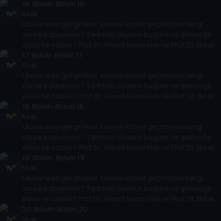
Küntay, dünyanın gündemindeki olayların tarihine, dayandığı
16
. Bölüm:
Bölüm 16
temellere yeni bir pencere açıyor. Dünyadaki güç savaşlarının
54 dk
Uluslararası gerginlikler, küresel krizler geçmişteki hangi
yarına nasıl yansıyabileceğini değerlendiriyorlar.
olaylara dayanıyor? Tarihteki olayların bugüne ve geleceğe
etkisi ne olabilir? Prof. Dr. Ahmet Kasım Han ve Prof. Dr. Burak
Küntay, dünyanın gündemindeki olayların tarihine, dayandığı
17
. Bölüm:
Bölüm 17
temellere yeni bir pencere açıyor. Dünyadaki güç savaşlarının
55 dk
Uluslararası gerginlikler, küresel krizler geçmişteki hangi
yarına nasıl yansıyabileceğini değerlendiriyorlar.
olaylara dayanıyor? Tarihteki olayların bugüne ve geleceğe
etkisi ne olabilir? Prof. Dr. Ahmet Kasım Han ve Prof. Dr. Burak
Küntay, dünyanın gündemindeki olayların tarihine, dayandığı
18
. Bölüm:
Bölüm 18
temellere yeni bir pencere açıyor. Dünyadaki güç savaşlarının
54 dk
Uluslararası gerginlikler, küresel krizler geçmişteki hangi
yarına nasıl yansıyabileceğini değerlendiriyorlar.
olaylara dayanıyor? Tarihteki olayların bugüne ve geleceğe
etkisi ne olabilir? Prof. Dr. Ahmet Kasım Han ve Prof. Dr. Burak
Küntay, dünyanın gündemindeki olayların tarihine, dayandığı
19
. Bölüm:
Bölüm 19
temellere yeni bir pencere açıyor. Dünyadaki güç savaşlarının
55 dk
Uluslararası gerginlikler, küresel krizler geçmişteki hangi
yarına nasıl yansıyabileceğini değerlendiriyorlar.
olaylara dayanıyor? Tarihteki olayların bugüne ve geleceğe
etkisi ne olabilir? Prof. Dr. Ahmet Kasım Han ve Prof. Dr. Burak
Küntay, dünyanın gündemindeki olayların tarihine, dayandığı
20
. Bölüm:
Bölüm 20
temellere yeni bir pencere açıyor. Dünyadaki güç savaşlarının
55 dk