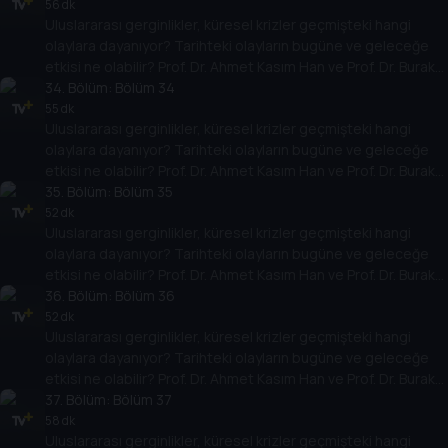
temellere yeni bir pencere açıyor. Dünyadaki güç savaşlarının
56 dk
Uluslararası gerginlikler, küresel krizler geçmişteki hangi
yarına nasıl yansıyabileceğini değerlendiriyorlar.
olaylara dayanıyor? Tarihteki olayların bugüne ve geleceğe
etkisi ne olabilir? Prof. Dr. Ahmet Kasım Han ve Prof. Dr. Burak
Küntay, dünyanın gündemindeki olayların tarihine, dayandığı
34
. Bölüm:
Bölüm 34
temellere yeni bir pencere açıyor. Dünyadaki güç savaşlarının
55 dk
Uluslararası gerginlikler, küresel krizler geçmişteki hangi
yarına nasıl yansıyabileceğini değerlendiriyorlar.
olaylara dayanıyor? Tarihteki olayların bugüne ve geleceğe
etkisi ne olabilir? Prof. Dr. Ahmet Kasım Han ve Prof. Dr. Burak
Küntay, dünyanın gündemindeki olayların tarihine, dayandığı
35
. Bölüm:
Bölüm 35
temellere yeni bir pencere açıyor. Dünyadaki güç savaşlarının
52 dk
Uluslararası gerginlikler, küresel krizler geçmişteki hangi
yarına nasıl yansıyabileceğini değerlendiriyorlar.
olaylara dayanıyor? Tarihteki olayların bugüne ve geleceğe
etkisi ne olabilir? Prof. Dr. Ahmet Kasım Han ve Prof. Dr. Burak
Küntay, dünyanın gündemindeki olayların tarihine, dayandığı
36
. Bölüm:
Bölüm 36
temellere yeni bir pencere açıyor. Dünyadaki güç savaşlarının
52 dk
Uluslararası gerginlikler, küresel krizler geçmişteki hangi
yarına nasıl yansıyabileceğini değerlendiriyorlar.
olaylara dayanıyor? Tarihteki olayların bugüne ve geleceğe
etkisi ne olabilir? Prof. Dr. Ahmet Kasım Han ve Prof. Dr. Burak
Küntay, dünyanın gündemindeki olayların tarihine, dayandığı
37
. Bölüm:
Bölüm 37
temellere yeni bir pencere açıyor. Dünyadaki güç savaşlarının
58 dk
Uluslararası gerginlikler, küresel krizler geçmişteki hangi
yarına nasıl yansıyabileceğini değerlendiriyorlar.