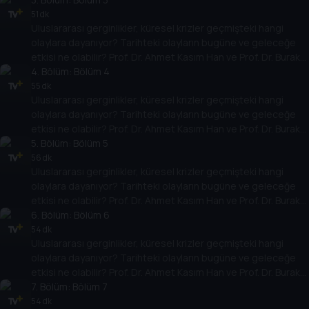
temellere yeni bir pencere açıyor. Dünyadaki güç savaşlarının
51 dk
Uluslararası gerginlikler, küresel krizler geçmişteki hangi
yarına nasıl yansıyabileceğini değerlendiriyorlar.
olaylara dayanıyor? Tarihteki olayların bugüne ve geleceğe
etkisi ne olabilir? Prof. Dr. Ahmet Kasım Han ve Prof. Dr. Burak
Küntay, dünyanın gündemindeki olayların tarihine, dayandığı
4
. Bölüm:
Bölüm 4
temellere yeni bir pencere açıyor. Dünyadaki güç savaşlarının
55 dk
Uluslararası gerginlikler, küresel krizler geçmişteki hangi
yarına nasıl yansıyabileceğini değerlendiriyorlar.
olaylara dayanıyor? Tarihteki olayların bugüne ve geleceğe
etkisi ne olabilir? Prof. Dr. Ahmet Kasım Han ve Prof. Dr. Burak
Küntay, dünyanın gündemindeki olayların tarihine, dayandığı
5
. Bölüm:
Bölüm 5
temellere yeni bir pencere açıyor. Dünyadaki güç savaşlarının
56 dk
Uluslararası gerginlikler, küresel krizler geçmişteki hangi
yarına nasıl yansıyabileceğini değerlendiriyorlar.
olaylara dayanıyor? Tarihteki olayların bugüne ve geleceğe
etkisi ne olabilir? Prof. Dr. Ahmet Kasım Han ve Prof. Dr. Burak
Küntay, dünyanın gündemindeki olayların tarihine, dayandığı
6
. Bölüm:
Bölüm 6
temellere yeni bir pencere açıyor. Dünyadaki güç savaşlarının
54 dk
Uluslararası gerginlikler, küresel krizler geçmişteki hangi
yarına nasıl yansıyabileceğini değerlendiriyorlar.
olaylara dayanıyor? Tarihteki olayların bugüne ve geleceğe
etkisi ne olabilir? Prof. Dr. Ahmet Kasım Han ve Prof. Dr. Burak
Küntay, dünyanın gündemindeki olayların tarihine, dayandığı
7
. Bölüm:
Bölüm 7
temellere yeni bir pencere açıyor. Dünyadaki güç savaşlarının
54 dk