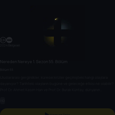
2024
|
Belgesel
Nereden Nereye
1. Sezon
55. Bölüm
Bölüm 55
Uluslararası gerginlikler, küresel krizler geçmişteki hangi olaylara
dayanıyor? Tarihteki olayların bugüne ve geleceğe etkisi ne olabilir?
Prof. Dr. Ahmet Kasım Han ve Prof. Dr. Burak Küntay, dünyanın
gündemindeki olayların tarihine, dayandığı temellere yeni bir
HD
pencere açıyor. Dünyadaki güç savaşlarının yarına nasıl
yansıyabileceğini değerlendiriyorlar.