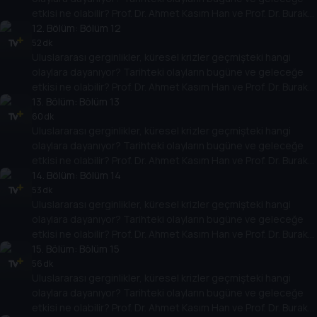
etkisi ne olabilir? Prof. Dr. Ahmet Kasım Han ve Prof. Dr. Burak
Küntay, dünyanın gündemindeki olayların tarihine, dayandığı
12
. Bölüm:
Bölüm 12
temellere yeni bir pencere açıyor. Dünyadaki güç savaşlarının
52 dk
Uluslararası gerginlikler, küresel krizler geçmişteki hangi
yarına nasıl yansıyabileceğini değerlendiriyorlar.
olaylara dayanıyor? Tarihteki olayların bugüne ve geleceğe
etkisi ne olabilir? Prof. Dr. Ahmet Kasım Han ve Prof. Dr. Burak
Küntay, dünyanın gündemindeki olayların tarihine, dayandığı
13
. Bölüm:
Bölüm 13
temellere yeni bir pencere açıyor. Dünyadaki güç savaşlarının
60 dk
Uluslararası gerginlikler, küresel krizler geçmişteki hangi
yarına nasıl yansıyabileceğini değerlendiriyorlar.
olaylara dayanıyor? Tarihteki olayların bugüne ve geleceğe
etkisi ne olabilir? Prof. Dr. Ahmet Kasım Han ve Prof. Dr. Burak
Küntay, dünyanın gündemindeki olayların tarihine, dayandığı
14
. Bölüm:
Bölüm 14
temellere yeni bir pencere açıyor. Dünyadaki güç savaşlarının
53 dk
Uluslararası gerginlikler, küresel krizler geçmişteki hangi
yarına nasıl yansıyabileceğini değerlendiriyorlar.
olaylara dayanıyor? Tarihteki olayların bugüne ve geleceğe
etkisi ne olabilir? Prof. Dr. Ahmet Kasım Han ve Prof. Dr. Burak
Küntay, dünyanın gündemindeki olayların tarihine, dayandığı
15
. Bölüm:
Bölüm 15
temellere yeni bir pencere açıyor. Dünyadaki güç savaşlarının
56 dk
Uluslararası gerginlikler, küresel krizler geçmişteki hangi
yarına nasıl yansıyabileceğini değerlendiriyorlar.
olaylara dayanıyor? Tarihteki olayların bugüne ve geleceğe
etkisi ne olabilir? Prof. Dr. Ahmet Kasım Han ve Prof. Dr. Burak