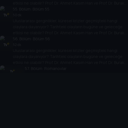
etkisi ne olabilir? Prof. Dr. Ahmet Kasım Han ve Prof. Dr. Burak
Küntay, dünyanın gündemindeki olayların tarihine, dayandığı
55
. Bölüm:
Bölüm 55
temellere yeni bir pencere açıyor. Dünyadaki güç savaşlarının
50 dk
Uluslararası gerginlikler, küresel krizler geçmişteki hangi
yarına nasıl yansıyabileceğini değerlendiriyorlar.
olaylara dayanıyor? Tarihteki olayların bugüne ve geleceğe
etkisi ne olabilir? Prof. Dr. Ahmet Kasım Han ve Prof. Dr. Burak
Küntay, dünyanın gündemindeki olayların tarihine, dayandığı
56
. Bölüm:
Bölüm 56
temellere yeni bir pencere açıyor. Dünyadaki güç savaşlarının
52 dk
Uluslararası gerginlikler, küresel krizler geçmişteki hangi
yarına nasıl yansıyabileceğini değerlendiriyorlar.
olaylara dayanıyor? Tarihteki olayların bugüne ve geleceğe
etkisi ne olabilir? Prof. Dr. Ahmet Kasım Han ve Prof. Dr. Burak
Küntay, dünyanın gündemindeki olayların tarihine, dayandığı
57
. Bölüm:
Romanovlar
temellere yeni bir pencere açıyor. Dünyadaki güç savaşlarının
54 dk
Uluslararası gerginlikler, küresel krizler geçmişteki
yarına nasıl yansıyabileceğini değerlendiriyorlar.
hangi olaylara dayanıyor? Tarihteki olayların bugüne ve
geleceğe etkisi ne olabilir? Prof. Dr. Ahmet Kasım Han
58
. Bölüm:
ve Prof. Dr. Burak Küntay, dünyanın gündemindeki
Bölüm 58
olayların tarihine, dayandığı temellere yeni bir pencere
53 dk
Uluslararası gerginlikler, küresel krizler geçmişteki hangi
açıyor. Dünyadaki güç savaşlarının yarına nasıl
olaylara dayanıyor? Tarihteki olayların bugüne ve geleceğe
yansıyabileceğini değerlendiriyorlar.
etkisi ne olabilir? Prof. Dr. Ahmet Kasım Han ve Prof. Dr. Burak
Küntay, dünyanın gündemindeki olayların tarihine, dayandığı
59
. Bölüm:
Bölüm 59