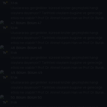
temellere yeni bir pencere açıyor. Dünyadaki güç savaşlarının
53 dk
Uluslararası gerginlikler, küresel krizler geçmişteki hangi
yarına nasıl yansıyabileceğini değerlendiriyorlar.
olaylara dayanıyor? Tarihteki olayların bugüne ve geleceğe
etkisi ne olabilir? Prof. Dr. Ahmet Kasım Han ve Prof. Dr. Burak
Küntay, dünyanın gündemindeki olayların tarihine, dayandığı
47
. Bölüm:
Bölüm 47
temellere yeni bir pencere açıyor. Dünyadaki güç savaşlarının
52 dk
Uluslararası gerginlikler, küresel krizler geçmişteki hangi
yarına nasıl yansıyabileceğini değerlendiriyorlar.
olaylara dayanıyor? Tarihteki olayların bugüne ve geleceğe
etkisi ne olabilir? Prof. Dr. Ahmet Kasım Han ve Prof. Dr. Burak
Küntay, dünyanın gündemindeki olayların tarihine, dayandığı
48
. Bölüm:
Bölüm 48
temellere yeni bir pencere açıyor. Dünyadaki güç savaşlarının
51 dk
Uluslararası gerginlikler, küresel krizler geçmişteki hangi
yarına nasıl yansıyabileceğini değerlendiriyorlar.
olaylara dayanıyor? Tarihteki olayların bugüne ve geleceğe
etkisi ne olabilir? Prof. Dr. Ahmet Kasım Han ve Prof. Dr. Burak
Küntay, dünyanın gündemindeki olayların tarihine, dayandığı
49
. Bölüm:
Bölüm 49
temellere yeni bir pencere açıyor. Dünyadaki güç savaşlarının
57 dk
Uluslararası gerginlikler, küresel krizler geçmişteki hangi
yarına nasıl yansıyabileceğini değerlendiriyorlar.
olaylara dayanıyor? Tarihteki olayların bugüne ve geleceğe
etkisi ne olabilir? Prof. Dr. Ahmet Kasım Han ve Prof. Dr. Burak
Küntay, dünyanın gündemindeki olayların tarihine, dayandığı
50
. Bölüm:
Bölüm 50
temellere yeni bir pencere açıyor. Dünyadaki güç savaşlarının
51 dk