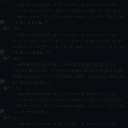
Uluslararası gerginlikler, küresel krizler geçmişteki hangi
yarına nasıl yansıyabileceğini değerlendiriyorlar.
olaylara dayanıyor? Tarihteki olayların bugüne ve geleceğe
etkisi ne olabilir? Prof. Dr. Ahmet Kasım Han ve Prof. Dr. Burak
Küntay, dünyanın gündemindeki olayların tarihine, dayandığı
21
. Bölüm:
Bölüm 21
temellere yeni bir pencere açıyor. Dünyadaki güç savaşlarının
53 dk
Uluslararası gerginlikler, küresel krizler geçmişteki hangi
yarına nasıl yansıyabileceğini değerlendiriyorlar.
olaylara dayanıyor? Tarihteki olayların bugüne ve geleceğe
etkisi ne olabilir? Prof. Dr. Ahmet Kasım Han ve Prof. Dr. Burak
Küntay, dünyanın gündemindeki olayların tarihine, dayandığı
22
. Bölüm:
Bölüm 22
temellere yeni bir pencere açıyor. Dünyadaki güç savaşlarının
58 dk
Uluslararası gerginlikler, küresel krizler geçmişteki hangi
yarına nasıl yansıyabileceğini değerlendiriyorlar.
olaylara dayanıyor? Tarihteki olayların bugüne ve geleceğe
etkisi ne olabilir? Prof. Dr. Ahmet Kasım Han ve Prof. Dr. Burak
Küntay, dünyanın gündemindeki olayların tarihine, dayandığı
23
. Bölüm:
Bölüm 23
temellere yeni bir pencere açıyor. Dünyadaki güç savaşlarının
52 dk
Uluslararası gerginlikler, küresel krizler geçmişteki hangi
yarına nasıl yansıyabileceğini değerlendiriyorlar.
olaylara dayanıyor? Tarihteki olayların bugüne ve geleceğe
etkisi ne olabilir? Prof. Dr. Ahmet Kasım Han ve Prof. Dr. Burak
Küntay, dünyanın gündemindeki olayların tarihine, dayandığı
24
. Bölüm:
Bölüm 24
temellere yeni bir pencere açıyor. Dünyadaki güç savaşlarının
56 dk
Uluslararası gerginlikler, küresel krizler geçmişteki hangi
yarına nasıl yansıyabileceğini değerlendiriyorlar.