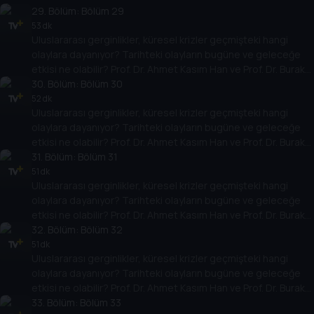
Küntay, dünyanın gündemindeki olayların tarihine, dayandığı
29
. Bölüm:
Bölüm 29
temellere yeni bir pencere açıyor. Dünyadaki güç savaşlarının
53 dk
Uluslararası gerginlikler, küresel krizler geçmişteki hangi
yarına nasıl yansıyabileceğini değerlendiriyorlar.
olaylara dayanıyor? Tarihteki olayların bugüne ve geleceğe
etkisi ne olabilir? Prof. Dr. Ahmet Kasım Han ve Prof. Dr. Burak
Küntay, dünyanın gündemindeki olayların tarihine, dayandığı
30
. Bölüm:
Bölüm 30
temellere yeni bir pencere açıyor. Dünyadaki güç savaşlarının
52 dk
Uluslararası gerginlikler, küresel krizler geçmişteki hangi
yarına nasıl yansıyabileceğini değerlendiriyorlar.
olaylara dayanıyor? Tarihteki olayların bugüne ve geleceğe
etkisi ne olabilir? Prof. Dr. Ahmet Kasım Han ve Prof. Dr. Burak
Küntay, dünyanın gündemindeki olayların tarihine, dayandığı
31
. Bölüm:
Bölüm 31
temellere yeni bir pencere açıyor. Dünyadaki güç savaşlarının
51 dk
Uluslararası gerginlikler, küresel krizler geçmişteki hangi
yarına nasıl yansıyabileceğini değerlendiriyorlar.
olaylara dayanıyor? Tarihteki olayların bugüne ve geleceğe
etkisi ne olabilir? Prof. Dr. Ahmet Kasım Han ve Prof. Dr. Burak
Küntay, dünyanın gündemindeki olayların tarihine, dayandığı
32
. Bölüm:
Bölüm 32
temellere yeni bir pencere açıyor. Dünyadaki güç savaşlarının
51 dk
Uluslararası gerginlikler, küresel krizler geçmişteki hangi
yarına nasıl yansıyabileceğini değerlendiriyorlar.
olaylara dayanıyor? Tarihteki olayların bugüne ve geleceğe
etkisi ne olabilir? Prof. Dr. Ahmet Kasım Han ve Prof. Dr. Burak
Küntay, dünyanın gündemindeki olayların tarihine, dayandığı
33
. Bölüm:
Bölüm 33