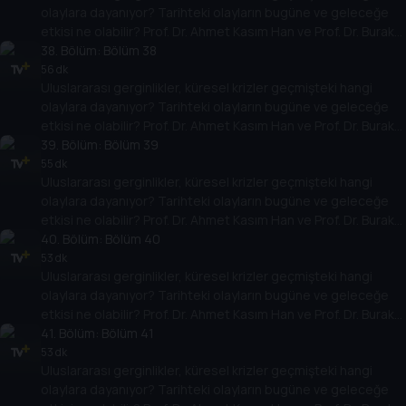
olaylara dayanıyor? Tarihteki olayların bugüne ve geleceğe
etkisi ne olabilir? Prof. Dr. Ahmet Kasım Han ve Prof. Dr. Burak
Küntay, dünyanın gündemindeki olayların tarihine, dayandığı
38
. Bölüm:
Bölüm 38
temellere yeni bir pencere açıyor. Dünyadaki güç savaşlarının
56 dk
Uluslararası gerginlikler, küresel krizler geçmişteki hangi
yarına nasıl yansıyabileceğini değerlendiriyorlar.
olaylara dayanıyor? Tarihteki olayların bugüne ve geleceğe
etkisi ne olabilir? Prof. Dr. Ahmet Kasım Han ve Prof. Dr. Burak
Küntay, dünyanın gündemindeki olayların tarihine, dayandığı
39
. Bölüm:
Bölüm 39
temellere yeni bir pencere açıyor. Dünyadaki güç savaşlarının
55 dk
Uluslararası gerginlikler, küresel krizler geçmişteki hangi
yarına nasıl yansıyabileceğini değerlendiriyorlar.
olaylara dayanıyor? Tarihteki olayların bugüne ve geleceğe
etkisi ne olabilir? Prof. Dr. Ahmet Kasım Han ve Prof. Dr. Burak
Küntay, dünyanın gündemindeki olayların tarihine, dayandığı
40
. Bölüm:
Bölüm 40
temellere yeni bir pencere açıyor. Dünyadaki güç savaşlarının
53 dk
Uluslararası gerginlikler, küresel krizler geçmişteki hangi
yarına nasıl yansıyabileceğini değerlendiriyorlar.
olaylara dayanıyor? Tarihteki olayların bugüne ve geleceğe
etkisi ne olabilir? Prof. Dr. Ahmet Kasım Han ve Prof. Dr. Burak
Küntay, dünyanın gündemindeki olayların tarihine, dayandığı
41
. Bölüm:
Bölüm 41
temellere yeni bir pencere açıyor. Dünyadaki güç savaşlarının
53 dk
Uluslararası gerginlikler, küresel krizler geçmişteki hangi
yarına nasıl yansıyabileceğini değerlendiriyorlar.
olaylara dayanıyor? Tarihteki olayların bugüne ve geleceğe