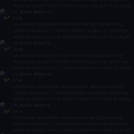
etkisi ne olabilir? Prof. Dr. Ahmet Kasım Han ve Prof. Dr. Burak
Küntay, dünyanın gündemindeki olayların tarihine, dayandığı
12
. Bölüm:
Bölüm 12
temellere yeni bir pencere açıyor. Dünyadaki güç savaşlarının
52 dk
Uluslararası gerginlikler, küresel krizler geçmişteki hangi
yarına nasıl yansıyabileceğini değerlendiriyorlar.
olaylara dayanıyor? Tarihteki olayların bugüne ve geleceğe
etkisi ne olabilir? Prof. Dr. Ahmet Kasım Han ve Prof. Dr. Burak
Küntay, dünyanın gündemindeki olayların tarihine, dayandığı
13
. Bölüm:
Bölüm 13
temellere yeni bir pencere açıyor. Dünyadaki güç savaşlarının
60 dk
Uluslararası gerginlikler, küresel krizler geçmişteki hangi
yarına nasıl yansıyabileceğini değerlendiriyorlar.
olaylara dayanıyor? Tarihteki olayların bugüne ve geleceğe
etkisi ne olabilir? Prof. Dr. Ahmet Kasım Han ve Prof. Dr. Burak
Küntay, dünyanın gündemindeki olayların tarihine, dayandığı
14
. Bölüm:
Bölüm 14
temellere yeni bir pencere açıyor. Dünyadaki güç savaşlarının
53 dk
Uluslararası gerginlikler, küresel krizler geçmişteki hangi
yarına nasıl yansıyabileceğini değerlendiriyorlar.
olaylara dayanıyor? Tarihteki olayların bugüne ve geleceğe
etkisi ne olabilir? Prof. Dr. Ahmet Kasım Han ve Prof. Dr. Burak
Küntay, dünyanın gündemindeki olayların tarihine, dayandığı
15
. Bölüm:
Bölüm 15
temellere yeni bir pencere açıyor. Dünyadaki güç savaşlarının
56 dk
Uluslararası gerginlikler, küresel krizler geçmişteki hangi
yarına nasıl yansıyabileceğini değerlendiriyorlar.
olaylara dayanıyor? Tarihteki olayların bugüne ve geleceğe
etkisi ne olabilir? Prof. Dr. Ahmet Kasım Han ve Prof. Dr. Burak