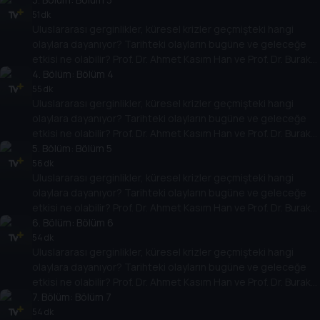
temellere yeni bir pencere açıyor. Dünyadaki güç savaşlarının
51 dk
Uluslararası gerginlikler, küresel krizler geçmişteki hangi
yarına nasıl yansıyabileceğini değerlendiriyorlar.
olaylara dayanıyor? Tarihteki olayların bugüne ve geleceğe
etkisi ne olabilir? Prof. Dr. Ahmet Kasım Han ve Prof. Dr. Burak
Küntay, dünyanın gündemindeki olayların tarihine, dayandığı
4
. Bölüm:
Bölüm 4
temellere yeni bir pencere açıyor. Dünyadaki güç savaşlarının
55 dk
Uluslararası gerginlikler, küresel krizler geçmişteki hangi
yarına nasıl yansıyabileceğini değerlendiriyorlar.
olaylara dayanıyor? Tarihteki olayların bugüne ve geleceğe
etkisi ne olabilir? Prof. Dr. Ahmet Kasım Han ve Prof. Dr. Burak
Küntay, dünyanın gündemindeki olayların tarihine, dayandığı
5
. Bölüm:
Bölüm 5
temellere yeni bir pencere açıyor. Dünyadaki güç savaşlarının
56 dk
Uluslararası gerginlikler, küresel krizler geçmişteki hangi
yarına nasıl yansıyabileceğini değerlendiriyorlar.
olaylara dayanıyor? Tarihteki olayların bugüne ve geleceğe
etkisi ne olabilir? Prof. Dr. Ahmet Kasım Han ve Prof. Dr. Burak
Küntay, dünyanın gündemindeki olayların tarihine, dayandığı
6
. Bölüm:
Bölüm 6
temellere yeni bir pencere açıyor. Dünyadaki güç savaşlarının
54 dk
Uluslararası gerginlikler, küresel krizler geçmişteki hangi
yarına nasıl yansıyabileceğini değerlendiriyorlar.
olaylara dayanıyor? Tarihteki olayların bugüne ve geleceğe
etkisi ne olabilir? Prof. Dr. Ahmet Kasım Han ve Prof. Dr. Burak
Küntay, dünyanın gündemindeki olayların tarihine, dayandığı
7
. Bölüm:
Bölüm 7
temellere yeni bir pencere açıyor. Dünyadaki güç savaşlarının
54 dk