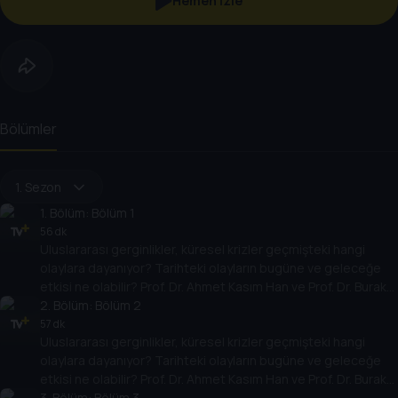
Hemen İzle
Bölümler
1. Sezon
1
. Bölüm:
Bölüm 1
56 dk
Uluslararası gerginlikler, küresel krizler geçmişteki hangi
olaylara dayanıyor? Tarihteki olayların bugüne ve geleceğe
etkisi ne olabilir? Prof. Dr. Ahmet Kasım Han ve Prof. Dr. Burak
Küntay, dünyanın gündemindeki olayların tarihine, dayandığı
2
. Bölüm:
Bölüm 2
temellere yeni bir pencere açıyor. Dünyadaki güç savaşlarının
57 dk
Uluslararası gerginlikler, küresel krizler geçmişteki hangi
yarına nasıl yansıyabileceğini değerlendiriyorlar.
olaylara dayanıyor? Tarihteki olayların bugüne ve geleceğe
etkisi ne olabilir? Prof. Dr. Ahmet Kasım Han ve Prof. Dr. Burak
Küntay, dünyanın gündemindeki olayların tarihine, dayandığı
3
. Bölüm:
Bölüm 3