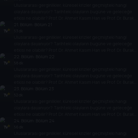
Uluslararası gerginlikler, küresel krizler geçmişteki hangi
yarına nasıl yansıyabileceğini değerlendiriyorlar.
olaylara dayanıyor? Tarihteki olayların bugüne ve geleceğe
etkisi ne olabilir? Prof. Dr. Ahmet Kasım Han ve Prof. Dr. Burak
Küntay, dünyanın gündemindeki olayların tarihine, dayandığı
21
. Bölüm:
Bölüm 21
temellere yeni bir pencere açıyor. Dünyadaki güç savaşlarının
53 dk
Uluslararası gerginlikler, küresel krizler geçmişteki hangi
yarına nasıl yansıyabileceğini değerlendiriyorlar.
olaylara dayanıyor? Tarihteki olayların bugüne ve geleceğe
etkisi ne olabilir? Prof. Dr. Ahmet Kasım Han ve Prof. Dr. Burak
Küntay, dünyanın gündemindeki olayların tarihine, dayandığı
22
. Bölüm:
Bölüm 22
temellere yeni bir pencere açıyor. Dünyadaki güç savaşlarının
58 dk
Uluslararası gerginlikler, küresel krizler geçmişteki hangi
yarına nasıl yansıyabileceğini değerlendiriyorlar.
olaylara dayanıyor? Tarihteki olayların bugüne ve geleceğe
etkisi ne olabilir? Prof. Dr. Ahmet Kasım Han ve Prof. Dr. Burak
Küntay, dünyanın gündemindeki olayların tarihine, dayandığı
23
. Bölüm:
Bölüm 23
temellere yeni bir pencere açıyor. Dünyadaki güç savaşlarının
52 dk
Uluslararası gerginlikler, küresel krizler geçmişteki hangi
yarına nasıl yansıyabileceğini değerlendiriyorlar.
olaylara dayanıyor? Tarihteki olayların bugüne ve geleceğe
etkisi ne olabilir? Prof. Dr. Ahmet Kasım Han ve Prof. Dr. Burak
Küntay, dünyanın gündemindeki olayların tarihine, dayandığı
24
. Bölüm:
Bölüm 24
temellere yeni bir pencere açıyor. Dünyadaki güç savaşlarının
56 dk
Uluslararası gerginlikler, küresel krizler geçmişteki hangi
yarına nasıl yansıyabileceğini değerlendiriyorlar.