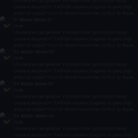
Uluslararası gerginlikler, küresel krizler geçmişteki hangi
yarına nasıl yansıyabileceğini değerlendiriyorlar.
olaylara dayanıyor? Tarihteki olayların bugüne ve geleceğe
etkisi ne olabilir? Prof. Dr. Ahmet Kasım Han ve Prof. Dr. Burak
Küntay, dünyanın gündemindeki olayların tarihine, dayandığı
51
. Bölüm:
Bölüm 51
temellere yeni bir pencere açıyor. Dünyadaki güç savaşlarının
59 dk
Uluslararası gerginlikler, küresel krizler geçmişteki hangi
yarına nasıl yansıyabileceğini değerlendiriyorlar.
olaylara dayanıyor? Tarihteki olayların bugüne ve geleceğe
etkisi ne olabilir? Prof. Dr. Ahmet Kasım Han ve Prof. Dr. Burak
Küntay, dünyanın gündemindeki olayların tarihine, dayandığı
52
. Bölüm:
Bölüm 52
temellere yeni bir pencere açıyor. Dünyadaki güç savaşlarının
50 dk
Uluslararası gerginlikler, küresel krizler geçmişteki hangi
yarına nasıl yansıyabileceğini değerlendiriyorlar.
olaylara dayanıyor? Tarihteki olayların bugüne ve geleceğe
etkisi ne olabilir? Prof. Dr. Ahmet Kasım Han ve Prof. Dr. Burak
Küntay, dünyanın gündemindeki olayların tarihine, dayandığı
53
. Bölüm:
Bölüm 53
temellere yeni bir pencere açıyor. Dünyadaki güç savaşlarının
54 dk
Uluslararası gerginlikler, küresel krizler geçmişteki hangi
yarına nasıl yansıyabileceğini değerlendiriyorlar.
olaylara dayanıyor? Tarihteki olayların bugüne ve geleceğe
etkisi ne olabilir? Prof. Dr. Ahmet Kasım Han ve Prof. Dr. Burak
Küntay, dünyanın gündemindeki olayların tarihine, dayandığı
54
. Bölüm:
Bölüm 54
temellere yeni bir pencere açıyor. Dünyadaki güç savaşlarının
52 dk
Uluslararası gerginlikler, küresel krizler geçmişteki hangi
yarına nasıl yansıyabileceğini değerlendiriyorlar.
olaylara dayanıyor? Tarihteki olayların bugüne ve geleceğe