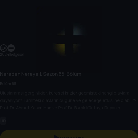
2024
|
Belgesel
Nereden Nereye
1. Sezon
65. Bölüm
Bölüm 65
Uluslararası gerginlikler, küresel krizler geçmişteki hangi olaylara
dayanıyor? Tarihteki olayların bugüne ve geleceğe etkisi ne olabilir?
Prof. Dr. Ahmet Kasım Han ve Prof. Dr. Burak Küntay, dünyanın
gündemindeki olayların tarihine, dayandığı temellere yeni bir
HD
pencere açıyor. Dünyadaki güç savaşlarının yarına nasıl
yansıyabileceğini değerlendiriyorlar.