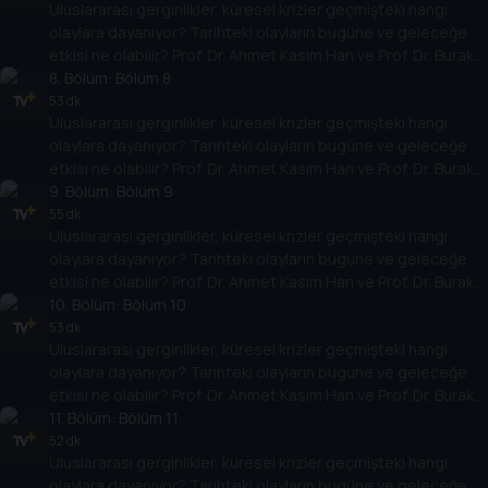
Uluslararası gerginlikler, küresel krizler geçmişteki hangi
yarına nasıl yansıyabileceğini değerlendiriyorlar.
olaylara dayanıyor? Tarihteki olayların bugüne ve geleceğe
etkisi ne olabilir? Prof. Dr. Ahmet Kasım Han ve Prof. Dr. Burak
Küntay, dünyanın gündemindeki olayların tarihine, dayandığı
8
. Bölüm:
Bölüm 8
temellere yeni bir pencere açıyor. Dünyadaki güç savaşlarının
53 dk
Uluslararası gerginlikler, küresel krizler geçmişteki hangi
yarına nasıl yansıyabileceğini değerlendiriyorlar.
olaylara dayanıyor? Tarihteki olayların bugüne ve geleceğe
etkisi ne olabilir? Prof. Dr. Ahmet Kasım Han ve Prof. Dr. Burak
Küntay, dünyanın gündemindeki olayların tarihine, dayandığı
9
. Bölüm:
Bölüm 9
temellere yeni bir pencere açıyor. Dünyadaki güç savaşlarının
55 dk
Uluslararası gerginlikler, küresel krizler geçmişteki hangi
yarına nasıl yansıyabileceğini değerlendiriyorlar.
olaylara dayanıyor? Tarihteki olayların bugüne ve geleceğe
etkisi ne olabilir? Prof. Dr. Ahmet Kasım Han ve Prof. Dr. Burak
Küntay, dünyanın gündemindeki olayların tarihine, dayandığı
10
. Bölüm:
Bölüm 10
temellere yeni bir pencere açıyor. Dünyadaki güç savaşlarının
53 dk
Uluslararası gerginlikler, küresel krizler geçmişteki hangi
yarına nasıl yansıyabileceğini değerlendiriyorlar.
olaylara dayanıyor? Tarihteki olayların bugüne ve geleceğe
etkisi ne olabilir? Prof. Dr. Ahmet Kasım Han ve Prof. Dr. Burak
Küntay, dünyanın gündemindeki olayların tarihine, dayandığı
11
. Bölüm:
Bölüm 11
temellere yeni bir pencere açıyor. Dünyadaki güç savaşlarının
52 dk
Uluslararası gerginlikler, küresel krizler geçmişteki hangi
yarına nasıl yansıyabileceğini değerlendiriyorlar.
olaylara dayanıyor? Tarihteki olayların bugüne ve geleceğe