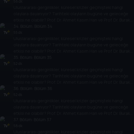
temellere yeni bir pencere açıyor. Dünyadaki güç savaşlarının
56 dk
Uluslararası gerginlikler, küresel krizler geçmişteki hangi
yarına nasıl yansıyabileceğini değerlendiriyorlar.
olaylara dayanıyor? Tarihteki olayların bugüne ve geleceğe
etkisi ne olabilir? Prof. Dr. Ahmet Kasım Han ve Prof. Dr. Burak
Küntay, dünyanın gündemindeki olayların tarihine, dayandığı
34
. Bölüm:
Bölüm 34
temellere yeni bir pencere açıyor. Dünyadaki güç savaşlarının
55 dk
Uluslararası gerginlikler, küresel krizler geçmişteki hangi
yarına nasıl yansıyabileceğini değerlendiriyorlar.
olaylara dayanıyor? Tarihteki olayların bugüne ve geleceğe
etkisi ne olabilir? Prof. Dr. Ahmet Kasım Han ve Prof. Dr. Burak
Küntay, dünyanın gündemindeki olayların tarihine, dayandığı
35
. Bölüm:
Bölüm 35
temellere yeni bir pencere açıyor. Dünyadaki güç savaşlarının
52 dk
Uluslararası gerginlikler, küresel krizler geçmişteki hangi
yarına nasıl yansıyabileceğini değerlendiriyorlar.
olaylara dayanıyor? Tarihteki olayların bugüne ve geleceğe
etkisi ne olabilir? Prof. Dr. Ahmet Kasım Han ve Prof. Dr. Burak
Küntay, dünyanın gündemindeki olayların tarihine, dayandığı
36
. Bölüm:
Bölüm 36
temellere yeni bir pencere açıyor. Dünyadaki güç savaşlarının
52 dk
Uluslararası gerginlikler, küresel krizler geçmişteki hangi
yarına nasıl yansıyabileceğini değerlendiriyorlar.
olaylara dayanıyor? Tarihteki olayların bugüne ve geleceğe
etkisi ne olabilir? Prof. Dr. Ahmet Kasım Han ve Prof. Dr. Burak
Küntay, dünyanın gündemindeki olayların tarihine, dayandığı
37
. Bölüm:
Bölüm 37
temellere yeni bir pencere açıyor. Dünyadaki güç savaşlarının
58 dk
Uluslararası gerginlikler, küresel krizler geçmişteki hangi
yarına nasıl yansıyabileceğini değerlendiriyorlar.