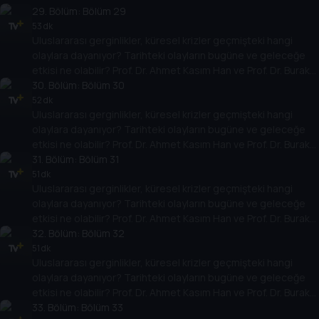
Küntay, dünyanın gündemindeki olayların tarihine, dayandığı
29
. Bölüm:
Bölüm 29
temellere yeni bir pencere açıyor. Dünyadaki güç savaşlarının
53 dk
Uluslararası gerginlikler, küresel krizler geçmişteki hangi
yarına nasıl yansıyabileceğini değerlendiriyorlar.
olaylara dayanıyor? Tarihteki olayların bugüne ve geleceğe
etkisi ne olabilir? Prof. Dr. Ahmet Kasım Han ve Prof. Dr. Burak
Küntay, dünyanın gündemindeki olayların tarihine, dayandığı
30
. Bölüm:
Bölüm 30
temellere yeni bir pencere açıyor. Dünyadaki güç savaşlarının
52 dk
Uluslararası gerginlikler, küresel krizler geçmişteki hangi
yarına nasıl yansıyabileceğini değerlendiriyorlar.
olaylara dayanıyor? Tarihteki olayların bugüne ve geleceğe
etkisi ne olabilir? Prof. Dr. Ahmet Kasım Han ve Prof. Dr. Burak
Küntay, dünyanın gündemindeki olayların tarihine, dayandığı
31
. Bölüm:
Bölüm 31
temellere yeni bir pencere açıyor. Dünyadaki güç savaşlarının
51 dk
Uluslararası gerginlikler, küresel krizler geçmişteki hangi
yarına nasıl yansıyabileceğini değerlendiriyorlar.
olaylara dayanıyor? Tarihteki olayların bugüne ve geleceğe
etkisi ne olabilir? Prof. Dr. Ahmet Kasım Han ve Prof. Dr. Burak
Küntay, dünyanın gündemindeki olayların tarihine, dayandığı
32
. Bölüm:
Bölüm 32
temellere yeni bir pencere açıyor. Dünyadaki güç savaşlarının
51 dk
Uluslararası gerginlikler, küresel krizler geçmişteki hangi
yarına nasıl yansıyabileceğini değerlendiriyorlar.
olaylara dayanıyor? Tarihteki olayların bugüne ve geleceğe
etkisi ne olabilir? Prof. Dr. Ahmet Kasım Han ve Prof. Dr. Burak
Küntay, dünyanın gündemindeki olayların tarihine, dayandığı
33
. Bölüm:
Bölüm 33