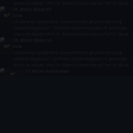
etkisi ne olabilir? Prof. Dr. Ahmet Kasım Han ve Prof. Dr. Burak
Küntay, dünyanın gündemindeki olayların tarihine, dayandığı
55
. Bölüm:
Bölüm 55
temellere yeni bir pencere açıyor. Dünyadaki güç savaşlarının
50 dk
Uluslararası gerginlikler, küresel krizler geçmişteki hangi
yarına nasıl yansıyabileceğini değerlendiriyorlar.
olaylara dayanıyor? Tarihteki olayların bugüne ve geleceğe
etkisi ne olabilir? Prof. Dr. Ahmet Kasım Han ve Prof. Dr. Burak
Küntay, dünyanın gündemindeki olayların tarihine, dayandığı
56
. Bölüm:
Bölüm 56
temellere yeni bir pencere açıyor. Dünyadaki güç savaşlarının
52 dk
Uluslararası gerginlikler, küresel krizler geçmişteki hangi
yarına nasıl yansıyabileceğini değerlendiriyorlar.
olaylara dayanıyor? Tarihteki olayların bugüne ve geleceğe
etkisi ne olabilir? Prof. Dr. Ahmet Kasım Han ve Prof. Dr. Burak
Küntay, dünyanın gündemindeki olayların tarihine, dayandığı
57
. Bölüm:
Romanovlar
temellere yeni bir pencere açıyor. Dünyadaki güç savaşlarının
54 dk
Uluslararası gerginlikler, küresel krizler geçmişteki
yarına nasıl yansıyabileceğini değerlendiriyorlar.
hangi olaylara dayanıyor? Tarihteki olayların bugüne ve
geleceğe etkisi ne olabilir? Prof. Dr. Ahmet Kasım Han
58
. Bölüm:
ve Prof. Dr. Burak Küntay, dünyanın gündemindeki
Bölüm 58
olayların tarihine, dayandığı temellere yeni bir pencere
53 dk
Uluslararası gerginlikler, küresel krizler geçmişteki hangi
açıyor. Dünyadaki güç savaşlarının yarına nasıl
olaylara dayanıyor? Tarihteki olayların bugüne ve geleceğe
yansıyabileceğini değerlendiriyorlar.
etkisi ne olabilir? Prof. Dr. Ahmet Kasım Han ve Prof. Dr. Burak
Küntay, dünyanın gündemindeki olayların tarihine, dayandığı
59
. Bölüm:
Bölüm 59