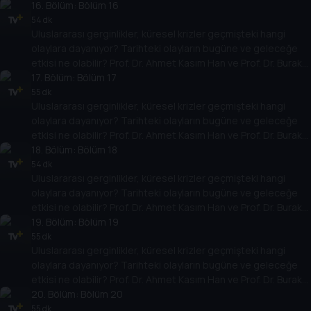
Küntay, dünyanın gündemindeki olayların tarihine, dayandığı
16
. Bölüm:
Bölüm 16
temellere yeni bir pencere açıyor. Dünyadaki güç savaşlarının
54 dk
Uluslararası gerginlikler, küresel krizler geçmişteki hangi
yarına nasıl yansıyabileceğini değerlendiriyorlar.
olaylara dayanıyor? Tarihteki olayların bugüne ve geleceğe
etkisi ne olabilir? Prof. Dr. Ahmet Kasım Han ve Prof. Dr. Burak
Küntay, dünyanın gündemindeki olayların tarihine, dayandığı
17
. Bölüm:
Bölüm 17
temellere yeni bir pencere açıyor. Dünyadaki güç savaşlarının
55 dk
Uluslararası gerginlikler, küresel krizler geçmişteki hangi
yarına nasıl yansıyabileceğini değerlendiriyorlar.
olaylara dayanıyor? Tarihteki olayların bugüne ve geleceğe
etkisi ne olabilir? Prof. Dr. Ahmet Kasım Han ve Prof. Dr. Burak
Küntay, dünyanın gündemindeki olayların tarihine, dayandığı
18
. Bölüm:
Bölüm 18
temellere yeni bir pencere açıyor. Dünyadaki güç savaşlarının
54 dk
Uluslararası gerginlikler, küresel krizler geçmişteki hangi
yarına nasıl yansıyabileceğini değerlendiriyorlar.
olaylara dayanıyor? Tarihteki olayların bugüne ve geleceğe
etkisi ne olabilir? Prof. Dr. Ahmet Kasım Han ve Prof. Dr. Burak
Küntay, dünyanın gündemindeki olayların tarihine, dayandığı
19
. Bölüm:
Bölüm 19
temellere yeni bir pencere açıyor. Dünyadaki güç savaşlarının
55 dk
Uluslararası gerginlikler, küresel krizler geçmişteki hangi
yarına nasıl yansıyabileceğini değerlendiriyorlar.
olaylara dayanıyor? Tarihteki olayların bugüne ve geleceğe
etkisi ne olabilir? Prof. Dr. Ahmet Kasım Han ve Prof. Dr. Burak
Küntay, dünyanın gündemindeki olayların tarihine, dayandığı
20
. Bölüm:
Bölüm 20
temellere yeni bir pencere açıyor. Dünyadaki güç savaşlarının
55 dk