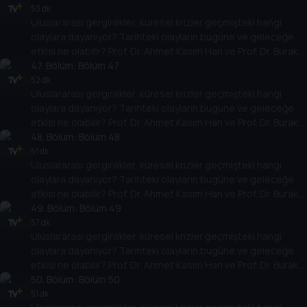
temellere yeni bir pencere açıyor. Dünyadaki güç savaşlarının
53 dk
Uluslararası gerginlikler, küresel krizler geçmişteki hangi
yarına nasıl yansıyabileceğini değerlendiriyorlar.
olaylara dayanıyor? Tarihteki olayların bugüne ve geleceğe
etkisi ne olabilir? Prof. Dr. Ahmet Kasım Han ve Prof. Dr. Burak
Küntay, dünyanın gündemindeki olayların tarihine, dayandığı
47
. Bölüm:
Bölüm 47
temellere yeni bir pencere açıyor. Dünyadaki güç savaşlarının
52 dk
Uluslararası gerginlikler, küresel krizler geçmişteki hangi
yarına nasıl yansıyabileceğini değerlendiriyorlar.
olaylara dayanıyor? Tarihteki olayların bugüne ve geleceğe
etkisi ne olabilir? Prof. Dr. Ahmet Kasım Han ve Prof. Dr. Burak
Küntay, dünyanın gündemindeki olayların tarihine, dayandığı
48
. Bölüm:
Bölüm 48
temellere yeni bir pencere açıyor. Dünyadaki güç savaşlarının
51 dk
Uluslararası gerginlikler, küresel krizler geçmişteki hangi
yarına nasıl yansıyabileceğini değerlendiriyorlar.
olaylara dayanıyor? Tarihteki olayların bugüne ve geleceğe
etkisi ne olabilir? Prof. Dr. Ahmet Kasım Han ve Prof. Dr. Burak
Küntay, dünyanın gündemindeki olayların tarihine, dayandığı
49
. Bölüm:
Bölüm 49
temellere yeni bir pencere açıyor. Dünyadaki güç savaşlarının
57 dk
Uluslararası gerginlikler, küresel krizler geçmişteki hangi
yarına nasıl yansıyabileceğini değerlendiriyorlar.
olaylara dayanıyor? Tarihteki olayların bugüne ve geleceğe
etkisi ne olabilir? Prof. Dr. Ahmet Kasım Han ve Prof. Dr. Burak
Küntay, dünyanın gündemindeki olayların tarihine, dayandığı
50
. Bölüm:
Bölüm 50
temellere yeni bir pencere açıyor. Dünyadaki güç savaşlarının
51 dk