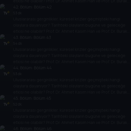
etkisi ne olabilir? Prof. Dr. Ahmet Kasım Han ve Prof. Dr. Burak
Küntay, dünyanın gündemindeki olayların tarihine, dayandığı
42
. Bölüm:
Bölüm 42
temellere yeni bir pencere açıyor. Dünyadaki güç savaşlarının
53 dk
Uluslararası gerginlikler, küresel krizler geçmişteki hangi
yarına nasıl yansıyabileceğini değerlendiriyorlar.
olaylara dayanıyor? Tarihteki olayların bugüne ve geleceğe
etkisi ne olabilir? Prof. Dr. Ahmet Kasım Han ve Prof. Dr. Burak
Küntay, dünyanın gündemindeki olayların tarihine, dayandığı
43
. Bölüm:
Bölüm 43
temellere yeni bir pencere açıyor. Dünyadaki güç savaşlarının
54 dk
Uluslararası gerginlikler, küresel krizler geçmişteki hangi
yarına nasıl yansıyabileceğini değerlendiriyorlar.
olaylara dayanıyor? Tarihteki olayların bugüne ve geleceğe
etkisi ne olabilir? Prof. Dr. Ahmet Kasım Han ve Prof. Dr. Burak
Küntay, dünyanın gündemindeki olayların tarihine, dayandığı
44
. Bölüm:
Bölüm 44
temellere yeni bir pencere açıyor. Dünyadaki güç savaşlarının
53 dk
Uluslararası gerginlikler, küresel krizler geçmişteki hangi
yarına nasıl yansıyabileceğini değerlendiriyorlar.
olaylara dayanıyor? Tarihteki olayların bugüne ve geleceğe
etkisi ne olabilir? Prof. Dr. Ahmet Kasım Han ve Prof. Dr. Burak
Küntay, dünyanın gündemindeki olayların tarihine, dayandığı
45
. Bölüm:
Bölüm 45
temellere yeni bir pencere açıyor. Dünyadaki güç savaşlarının
52 dk
Uluslararası gerginlikler, küresel krizler geçmişteki hangi
yarına nasıl yansıyabileceğini değerlendiriyorlar.
olaylara dayanıyor? Tarihteki olayların bugüne ve geleceğe
etkisi ne olabilir? Prof. Dr. Ahmet Kasım Han ve Prof. Dr. Burak
Küntay, dünyanın gündemindeki olayların tarihine, dayandığı
46
. Bölüm:
Bölüm 46