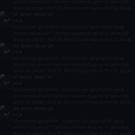
olaylara dayanıyor? Tarihteki olayların bugüne ve geleceğe
etkisi ne olabilir? Prof. Dr. Ahmet Kasım Han ve Prof. Dr. Burak
Küntay, dünyanın gündemindeki olayların tarihine, dayandığı
25
. Bölüm:
Bölüm 25
temellere yeni bir pencere açıyor. Dünyadaki güç savaşlarının
56 dk
Uluslararası gerginlikler, küresel krizler geçmişteki hangi
yarına nasıl yansıyabileceğini değerlendiriyorlar.
olaylara dayanıyor? Tarihteki olayların bugüne ve geleceğe
etkisi ne olabilir? Prof. Dr. Ahmet Kasım Han ve Prof. Dr. Burak
Küntay, dünyanın gündemindeki olayların tarihine, dayandığı
26
. Bölüm:
Bölüm 26
temellere yeni bir pencere açıyor. Dünyadaki güç savaşlarının
55 dk
Uluslararası gerginlikler, küresel krizler geçmişteki hangi
yarına nasıl yansıyabileceğini değerlendiriyorlar.
olaylara dayanıyor? Tarihteki olayların bugüne ve geleceğe
etkisi ne olabilir? Prof. Dr. Ahmet Kasım Han ve Prof. Dr. Burak
Küntay, dünyanın gündemindeki olayların tarihine, dayandığı
27
. Bölüm:
Bölüm 27
temellere yeni bir pencere açıyor. Dünyadaki güç savaşlarının
55 dk
Uluslararası gerginlikler, küresel krizler geçmişteki hangi
yarına nasıl yansıyabileceğini değerlendiriyorlar.
olaylara dayanıyor? Tarihteki olayların bugüne ve geleceğe
etkisi ne olabilir? Prof. Dr. Ahmet Kasım Han ve Prof. Dr. Burak
Küntay, dünyanın gündemindeki olayların tarihine, dayandığı
28
. Bölüm:
Bölüm 28
temellere yeni bir pencere açıyor. Dünyadaki güç savaşlarının
54 dk
Uluslararası gerginlikler, küresel krizler geçmişteki hangi
yarına nasıl yansıyabileceğini değerlendiriyorlar.
olaylara dayanıyor? Tarihteki olayların bugüne ve geleceğe
etkisi ne olabilir? Prof. Dr. Ahmet Kasım Han ve Prof. Dr. Burak