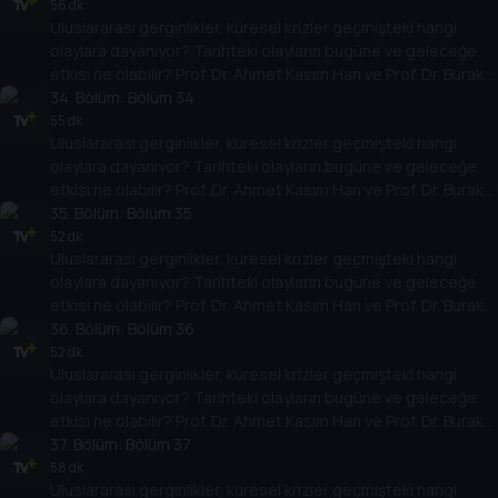
temellere yeni bir pencere açıyor. Dünyadaki güç savaşlarının
56 dk
Uluslararası gerginlikler, küresel krizler geçmişteki hangi
yarına nasıl yansıyabileceğini değerlendiriyorlar.
olaylara dayanıyor? Tarihteki olayların bugüne ve geleceğe
etkisi ne olabilir? Prof. Dr. Ahmet Kasım Han ve Prof. Dr. Burak
Küntay, dünyanın gündemindeki olayların tarihine, dayandığı
34
. Bölüm:
Bölüm 34
temellere yeni bir pencere açıyor. Dünyadaki güç savaşlarının
55 dk
Uluslararası gerginlikler, küresel krizler geçmişteki hangi
yarına nasıl yansıyabileceğini değerlendiriyorlar.
olaylara dayanıyor? Tarihteki olayların bugüne ve geleceğe
etkisi ne olabilir? Prof. Dr. Ahmet Kasım Han ve Prof. Dr. Burak
Küntay, dünyanın gündemindeki olayların tarihine, dayandığı
35
. Bölüm:
Bölüm 35
temellere yeni bir pencere açıyor. Dünyadaki güç savaşlarının
52 dk
Uluslararası gerginlikler, küresel krizler geçmişteki hangi
yarına nasıl yansıyabileceğini değerlendiriyorlar.
olaylara dayanıyor? Tarihteki olayların bugüne ve geleceğe
etkisi ne olabilir? Prof. Dr. Ahmet Kasım Han ve Prof. Dr. Burak
Küntay, dünyanın gündemindeki olayların tarihine, dayandığı
36
. Bölüm:
Bölüm 36
temellere yeni bir pencere açıyor. Dünyadaki güç savaşlarının
52 dk
Uluslararası gerginlikler, küresel krizler geçmişteki hangi
yarına nasıl yansıyabileceğini değerlendiriyorlar.
olaylara dayanıyor? Tarihteki olayların bugüne ve geleceğe
etkisi ne olabilir? Prof. Dr. Ahmet Kasım Han ve Prof. Dr. Burak
Küntay, dünyanın gündemindeki olayların tarihine, dayandığı
37
. Bölüm:
Bölüm 37
temellere yeni bir pencere açıyor. Dünyadaki güç savaşlarının
58 dk
Uluslararası gerginlikler, küresel krizler geçmişteki hangi
yarına nasıl yansıyabileceğini değerlendiriyorlar.