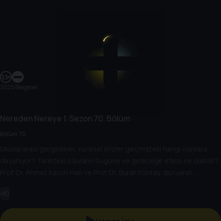
2025
|
Belgesel
Nereden Nereye
1. Sezon
70. Bölüm
Bölüm 70
Uluslararası gerginlikler, küresel krizler geçmişteki hangi olaylara
dayanıyor? Tarihteki olayların bugüne ve geleceğe etkisi ne olabilir?
Prof. Dr. Ahmet Kasım Han ve Prof. Dr. Burak Küntay, dünyanın
gündemindeki olayların tarihine, dayandığı temellere yeni bir
HD
pencere açıyor. Dünyadaki güç savaşlarının yarına nasıl
yansıyabileceğini değerlendiriyorlar.