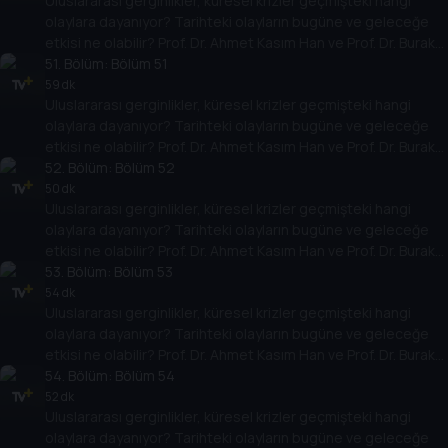
Uluslararası gerginlikler, küresel krizler geçmişteki hangi
yarına nasıl yansıyabileceğini değerlendiriyorlar.
olaylara dayanıyor? Tarihteki olayların bugüne ve geleceğe
etkisi ne olabilir? Prof. Dr. Ahmet Kasım Han ve Prof. Dr. Burak
Küntay, dünyanın gündemindeki olayların tarihine, dayandığı
51
. Bölüm:
Bölüm 51
temellere yeni bir pencere açıyor. Dünyadaki güç savaşlarının
59 dk
Uluslararası gerginlikler, küresel krizler geçmişteki hangi
yarına nasıl yansıyabileceğini değerlendiriyorlar.
olaylara dayanıyor? Tarihteki olayların bugüne ve geleceğe
etkisi ne olabilir? Prof. Dr. Ahmet Kasım Han ve Prof. Dr. Burak
Küntay, dünyanın gündemindeki olayların tarihine, dayandığı
52
. Bölüm:
Bölüm 52
temellere yeni bir pencere açıyor. Dünyadaki güç savaşlarının
50 dk
Uluslararası gerginlikler, küresel krizler geçmişteki hangi
yarına nasıl yansıyabileceğini değerlendiriyorlar.
olaylara dayanıyor? Tarihteki olayların bugüne ve geleceğe
etkisi ne olabilir? Prof. Dr. Ahmet Kasım Han ve Prof. Dr. Burak
Küntay, dünyanın gündemindeki olayların tarihine, dayandığı
53
. Bölüm:
Bölüm 53
temellere yeni bir pencere açıyor. Dünyadaki güç savaşlarının
54 dk
Uluslararası gerginlikler, küresel krizler geçmişteki hangi
yarına nasıl yansıyabileceğini değerlendiriyorlar.
olaylara dayanıyor? Tarihteki olayların bugüne ve geleceğe
etkisi ne olabilir? Prof. Dr. Ahmet Kasım Han ve Prof. Dr. Burak
Küntay, dünyanın gündemindeki olayların tarihine, dayandığı
54
. Bölüm:
Bölüm 54
temellere yeni bir pencere açıyor. Dünyadaki güç savaşlarının
52 dk
Uluslararası gerginlikler, küresel krizler geçmişteki hangi
yarına nasıl yansıyabileceğini değerlendiriyorlar.
olaylara dayanıyor? Tarihteki olayların bugüne ve geleceğe