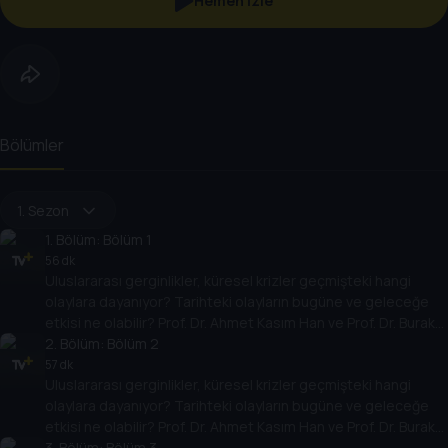
Hemen İzle
Bölümler
1. Sezon
1
. Bölüm:
Bölüm 1
56 dk
Uluslararası gerginlikler, küresel krizler geçmişteki hangi
olaylara dayanıyor? Tarihteki olayların bugüne ve geleceğe
etkisi ne olabilir? Prof. Dr. Ahmet Kasım Han ve Prof. Dr. Burak
Küntay, dünyanın gündemindeki olayların tarihine, dayandığı
2
. Bölüm:
Bölüm 2
temellere yeni bir pencere açıyor. Dünyadaki güç savaşlarının
57 dk
Uluslararası gerginlikler, küresel krizler geçmişteki hangi
yarına nasıl yansıyabileceğini değerlendiriyorlar.
olaylara dayanıyor? Tarihteki olayların bugüne ve geleceğe
etkisi ne olabilir? Prof. Dr. Ahmet Kasım Han ve Prof. Dr. Burak
Küntay, dünyanın gündemindeki olayların tarihine, dayandığı
3
. Bölüm:
Bölüm 3