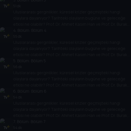
temellere yeni bir pencere açıyor. Dünyadaki güç savaşlarının
51 dk
Uluslararası gerginlikler, küresel krizler geçmişteki hangi
yarına nasıl yansıyabileceğini değerlendiriyorlar.
olaylara dayanıyor? Tarihteki olayların bugüne ve geleceğe
etkisi ne olabilir? Prof. Dr. Ahmet Kasım Han ve Prof. Dr. Burak
Küntay, dünyanın gündemindeki olayların tarihine, dayandığı
4
. Bölüm:
Bölüm 4
temellere yeni bir pencere açıyor. Dünyadaki güç savaşlarının
55 dk
Uluslararası gerginlikler, küresel krizler geçmişteki hangi
yarına nasıl yansıyabileceğini değerlendiriyorlar.
olaylara dayanıyor? Tarihteki olayların bugüne ve geleceğe
etkisi ne olabilir? Prof. Dr. Ahmet Kasım Han ve Prof. Dr. Burak
Küntay, dünyanın gündemindeki olayların tarihine, dayandığı
5
. Bölüm:
Bölüm 5
temellere yeni bir pencere açıyor. Dünyadaki güç savaşlarının
56 dk
Uluslararası gerginlikler, küresel krizler geçmişteki hangi
yarına nasıl yansıyabileceğini değerlendiriyorlar.
olaylara dayanıyor? Tarihteki olayların bugüne ve geleceğe
etkisi ne olabilir? Prof. Dr. Ahmet Kasım Han ve Prof. Dr. Burak
Küntay, dünyanın gündemindeki olayların tarihine, dayandığı
6
. Bölüm:
Bölüm 6
temellere yeni bir pencere açıyor. Dünyadaki güç savaşlarının
54 dk
Uluslararası gerginlikler, küresel krizler geçmişteki hangi
yarına nasıl yansıyabileceğini değerlendiriyorlar.
olaylara dayanıyor? Tarihteki olayların bugüne ve geleceğe
etkisi ne olabilir? Prof. Dr. Ahmet Kasım Han ve Prof. Dr. Burak
Küntay, dünyanın gündemindeki olayların tarihine, dayandığı
7
. Bölüm:
Bölüm 7
temellere yeni bir pencere açıyor. Dünyadaki güç savaşlarının
54 dk