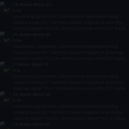
Küntay, dünyanın gündemindeki olayların tarihine, dayandığı
29
. Bölüm:
Bölüm 29
temellere yeni bir pencere açıyor. Dünyadaki güç savaşlarının
53 dk
Uluslararası gerginlikler, küresel krizler geçmişteki hangi
yarına nasıl yansıyabileceğini değerlendiriyorlar.
olaylara dayanıyor? Tarihteki olayların bugüne ve geleceğe
etkisi ne olabilir? Prof. Dr. Ahmet Kasım Han ve Prof. Dr. Burak
Küntay, dünyanın gündemindeki olayların tarihine, dayandığı
30
. Bölüm:
Bölüm 30
temellere yeni bir pencere açıyor. Dünyadaki güç savaşlarının
52 dk
Uluslararası gerginlikler, küresel krizler geçmişteki hangi
yarına nasıl yansıyabileceğini değerlendiriyorlar.
olaylara dayanıyor? Tarihteki olayların bugüne ve geleceğe
etkisi ne olabilir? Prof. Dr. Ahmet Kasım Han ve Prof. Dr. Burak
Küntay, dünyanın gündemindeki olayların tarihine, dayandığı
31
. Bölüm:
Bölüm 31
temellere yeni bir pencere açıyor. Dünyadaki güç savaşlarının
51 dk
Uluslararası gerginlikler, küresel krizler geçmişteki hangi
yarına nasıl yansıyabileceğini değerlendiriyorlar.
olaylara dayanıyor? Tarihteki olayların bugüne ve geleceğe
etkisi ne olabilir? Prof. Dr. Ahmet Kasım Han ve Prof. Dr. Burak
Küntay, dünyanın gündemindeki olayların tarihine, dayandığı
32
. Bölüm:
Bölüm 32
temellere yeni bir pencere açıyor. Dünyadaki güç savaşlarının
51 dk
Uluslararası gerginlikler, küresel krizler geçmişteki hangi
yarına nasıl yansıyabileceğini değerlendiriyorlar.
olaylara dayanıyor? Tarihteki olayların bugüne ve geleceğe
etkisi ne olabilir? Prof. Dr. Ahmet Kasım Han ve Prof. Dr. Burak
Küntay, dünyanın gündemindeki olayların tarihine, dayandığı
33
. Bölüm:
Bölüm 33