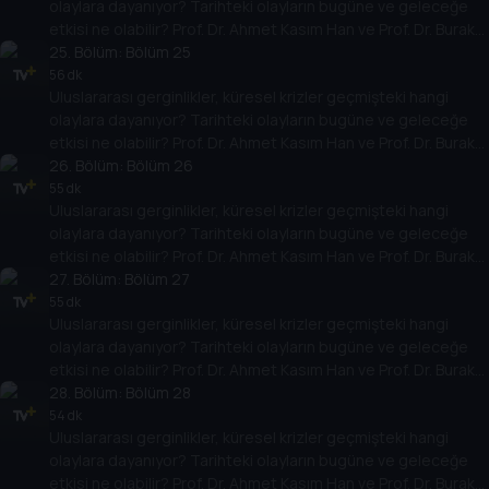
olaylara dayanıyor? Tarihteki olayların bugüne ve geleceğe
etkisi ne olabilir? Prof. Dr. Ahmet Kasım Han ve Prof. Dr. Burak
Küntay, dünyanın gündemindeki olayların tarihine, dayandığı
25
. Bölüm:
Bölüm 25
temellere yeni bir pencere açıyor. Dünyadaki güç savaşlarının
56 dk
Uluslararası gerginlikler, küresel krizler geçmişteki hangi
yarına nasıl yansıyabileceğini değerlendiriyorlar.
olaylara dayanıyor? Tarihteki olayların bugüne ve geleceğe
etkisi ne olabilir? Prof. Dr. Ahmet Kasım Han ve Prof. Dr. Burak
Küntay, dünyanın gündemindeki olayların tarihine, dayandığı
26
. Bölüm:
Bölüm 26
temellere yeni bir pencere açıyor. Dünyadaki güç savaşlarının
55 dk
Uluslararası gerginlikler, küresel krizler geçmişteki hangi
yarına nasıl yansıyabileceğini değerlendiriyorlar.
olaylara dayanıyor? Tarihteki olayların bugüne ve geleceğe
etkisi ne olabilir? Prof. Dr. Ahmet Kasım Han ve Prof. Dr. Burak
Küntay, dünyanın gündemindeki olayların tarihine, dayandığı
27
. Bölüm:
Bölüm 27
temellere yeni bir pencere açıyor. Dünyadaki güç savaşlarının
55 dk
Uluslararası gerginlikler, küresel krizler geçmişteki hangi
yarına nasıl yansıyabileceğini değerlendiriyorlar.
olaylara dayanıyor? Tarihteki olayların bugüne ve geleceğe
etkisi ne olabilir? Prof. Dr. Ahmet Kasım Han ve Prof. Dr. Burak
Küntay, dünyanın gündemindeki olayların tarihine, dayandığı
28
. Bölüm:
Bölüm 28
temellere yeni bir pencere açıyor. Dünyadaki güç savaşlarının
54 dk
Uluslararası gerginlikler, küresel krizler geçmişteki hangi
yarına nasıl yansıyabileceğini değerlendiriyorlar.
olaylara dayanıyor? Tarihteki olayların bugüne ve geleceğe
etkisi ne olabilir? Prof. Dr. Ahmet Kasım Han ve Prof. Dr. Burak