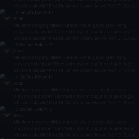
etkisi ne olabilir? Prof. Dr. Ahmet Kasım Han ve Prof. Dr. Burak
Küntay, dünyanın gündemindeki olayların tarihine, dayandığı
12
. Bölüm:
Bölüm 12
temellere yeni bir pencere açıyor. Dünyadaki güç savaşlarının
52 dk
Uluslararası gerginlikler, küresel krizler geçmişteki hangi
yarına nasıl yansıyabileceğini değerlendiriyorlar.
olaylara dayanıyor? Tarihteki olayların bugüne ve geleceğe
etkisi ne olabilir? Prof. Dr. Ahmet Kasım Han ve Prof. Dr. Burak
Küntay, dünyanın gündemindeki olayların tarihine, dayandığı
13
. Bölüm:
Bölüm 13
temellere yeni bir pencere açıyor. Dünyadaki güç savaşlarının
60 dk
Uluslararası gerginlikler, küresel krizler geçmişteki hangi
yarına nasıl yansıyabileceğini değerlendiriyorlar.
olaylara dayanıyor? Tarihteki olayların bugüne ve geleceğe
etkisi ne olabilir? Prof. Dr. Ahmet Kasım Han ve Prof. Dr. Burak
Küntay, dünyanın gündemindeki olayların tarihine, dayandığı
14
. Bölüm:
Bölüm 14
temellere yeni bir pencere açıyor. Dünyadaki güç savaşlarının
53 dk
Uluslararası gerginlikler, küresel krizler geçmişteki hangi
yarına nasıl yansıyabileceğini değerlendiriyorlar.
olaylara dayanıyor? Tarihteki olayların bugüne ve geleceğe
etkisi ne olabilir? Prof. Dr. Ahmet Kasım Han ve Prof. Dr. Burak
Küntay, dünyanın gündemindeki olayların tarihine, dayandığı
15
. Bölüm:
Bölüm 15
temellere yeni bir pencere açıyor. Dünyadaki güç savaşlarının
56 dk
Uluslararası gerginlikler, küresel krizler geçmişteki hangi
yarına nasıl yansıyabileceğini değerlendiriyorlar.
olaylara dayanıyor? Tarihteki olayların bugüne ve geleceğe
etkisi ne olabilir? Prof. Dr. Ahmet Kasım Han ve Prof. Dr. Burak