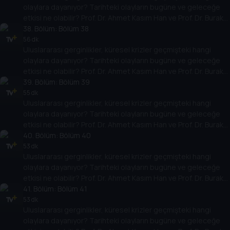
olaylara dayanıyor? Tarihteki olayların bugüne ve geleceğe
etkisi ne olabilir? Prof. Dr. Ahmet Kasım Han ve Prof. Dr. Burak
Küntay, dünyanın gündemindeki olayların tarihine, dayandığı
38
. Bölüm:
Bölüm 38
temellere yeni bir pencere açıyor. Dünyadaki güç savaşlarının
56 dk
Uluslararası gerginlikler, küresel krizler geçmişteki hangi
yarına nasıl yansıyabileceğini değerlendiriyorlar.
olaylara dayanıyor? Tarihteki olayların bugüne ve geleceğe
etkisi ne olabilir? Prof. Dr. Ahmet Kasım Han ve Prof. Dr. Burak
Küntay, dünyanın gündemindeki olayların tarihine, dayandığı
39
. Bölüm:
Bölüm 39
temellere yeni bir pencere açıyor. Dünyadaki güç savaşlarının
55 dk
Uluslararası gerginlikler, küresel krizler geçmişteki hangi
yarına nasıl yansıyabileceğini değerlendiriyorlar.
olaylara dayanıyor? Tarihteki olayların bugüne ve geleceğe
etkisi ne olabilir? Prof. Dr. Ahmet Kasım Han ve Prof. Dr. Burak
Küntay, dünyanın gündemindeki olayların tarihine, dayandığı
40
. Bölüm:
Bölüm 40
temellere yeni bir pencere açıyor. Dünyadaki güç savaşlarının
53 dk
Uluslararası gerginlikler, küresel krizler geçmişteki hangi
yarına nasıl yansıyabileceğini değerlendiriyorlar.
olaylara dayanıyor? Tarihteki olayların bugüne ve geleceğe
etkisi ne olabilir? Prof. Dr. Ahmet Kasım Han ve Prof. Dr. Burak
Küntay, dünyanın gündemindeki olayların tarihine, dayandığı
41
. Bölüm:
Bölüm 41
temellere yeni bir pencere açıyor. Dünyadaki güç savaşlarının
53 dk
Uluslararası gerginlikler, küresel krizler geçmişteki hangi
yarına nasıl yansıyabileceğini değerlendiriyorlar.
olaylara dayanıyor? Tarihteki olayların bugüne ve geleceğe