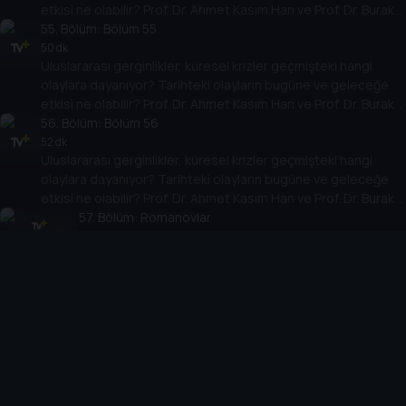
etkisi ne olabilir? Prof. Dr. Ahmet Kasım Han ve Prof. Dr. Burak
Küntay, dünyanın gündemindeki olayların tarihine, dayandığı
55
. Bölüm:
Bölüm 55
temellere yeni bir pencere açıyor. Dünyadaki güç savaşlarının
50 dk
Uluslararası gerginlikler, küresel krizler geçmişteki hangi
yarına nasıl yansıyabileceğini değerlendiriyorlar.
olaylara dayanıyor? Tarihteki olayların bugüne ve geleceğe
etkisi ne olabilir? Prof. Dr. Ahmet Kasım Han ve Prof. Dr. Burak
Küntay, dünyanın gündemindeki olayların tarihine, dayandığı
56
. Bölüm:
Bölüm 56
temellere yeni bir pencere açıyor. Dünyadaki güç savaşlarının
52 dk
Uluslararası gerginlikler, küresel krizler geçmişteki hangi
yarına nasıl yansıyabileceğini değerlendiriyorlar.
olaylara dayanıyor? Tarihteki olayların bugüne ve geleceğe
etkisi ne olabilir? Prof. Dr. Ahmet Kasım Han ve Prof. Dr. Burak
Küntay, dünyanın gündemindeki olayların tarihine, dayandığı
57
. Bölüm:
Romanovlar
temellere yeni bir pencere açıyor. Dünyadaki güç savaşlarının
54 dk
Uluslararası gerginlikler, küresel krizler geçmişteki
yarına nasıl yansıyabileceğini değerlendiriyorlar.
hangi olaylara dayanıyor? Tarihteki olayların bugüne ve
geleceğe etkisi ne olabilir? Prof. Dr. Ahmet Kasım Han
58
. Bölüm:
ve Prof. Dr. Burak Küntay, dünyanın gündemindeki
Bölüm 58
olayların tarihine, dayandığı temellere yeni bir pencere
53 dk
Uluslararası gerginlikler, küresel krizler geçmişteki hangi
açıyor. Dünyadaki güç savaşlarının yarına nasıl
olaylara dayanıyor? Tarihteki olayların bugüne ve geleceğe
yansıyabileceğini değerlendiriyorlar.
etkisi ne olabilir? Prof. Dr. Ahmet Kasım Han ve Prof. Dr. Burak
Küntay, dünyanın gündemindeki olayların tarihine, dayandığı
59
. Bölüm:
Bölüm 59