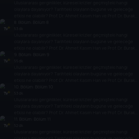
Uluslararası gerginlikler, küresel krizler geçmişteki hangi
yarına nasıl yansıyabileceğini değerlendiriyorlar.
olaylara dayanıyor? Tarihteki olayların bugüne ve geleceğe
etkisi ne olabilir? Prof. Dr. Ahmet Kasım Han ve Prof. Dr. Burak
Küntay, dünyanın gündemindeki olayların tarihine, dayandığı
8
. Bölüm:
Bölüm 8
temellere yeni bir pencere açıyor. Dünyadaki güç savaşlarının
53 dk
Uluslararası gerginlikler, küresel krizler geçmişteki hangi
yarına nasıl yansıyabileceğini değerlendiriyorlar.
olaylara dayanıyor? Tarihteki olayların bugüne ve geleceğe
etkisi ne olabilir? Prof. Dr. Ahmet Kasım Han ve Prof. Dr. Burak
Küntay, dünyanın gündemindeki olayların tarihine, dayandığı
9
. Bölüm:
Bölüm 9
temellere yeni bir pencere açıyor. Dünyadaki güç savaşlarının
55 dk
Uluslararası gerginlikler, küresel krizler geçmişteki hangi
yarına nasıl yansıyabileceğini değerlendiriyorlar.
olaylara dayanıyor? Tarihteki olayların bugüne ve geleceğe
etkisi ne olabilir? Prof. Dr. Ahmet Kasım Han ve Prof. Dr. Burak
Küntay, dünyanın gündemindeki olayların tarihine, dayandığı
10
. Bölüm:
Bölüm 10
temellere yeni bir pencere açıyor. Dünyadaki güç savaşlarının
53 dk
Uluslararası gerginlikler, küresel krizler geçmişteki hangi
yarına nasıl yansıyabileceğini değerlendiriyorlar.
olaylara dayanıyor? Tarihteki olayların bugüne ve geleceğe
etkisi ne olabilir? Prof. Dr. Ahmet Kasım Han ve Prof. Dr. Burak
Küntay, dünyanın gündemindeki olayların tarihine, dayandığı
11
. Bölüm:
Bölüm 11
temellere yeni bir pencere açıyor. Dünyadaki güç savaşlarının
52 dk
Uluslararası gerginlikler, küresel krizler geçmişteki hangi
yarına nasıl yansıyabileceğini değerlendiriyorlar.
olaylara dayanıyor? Tarihteki olayların bugüne ve geleceğe