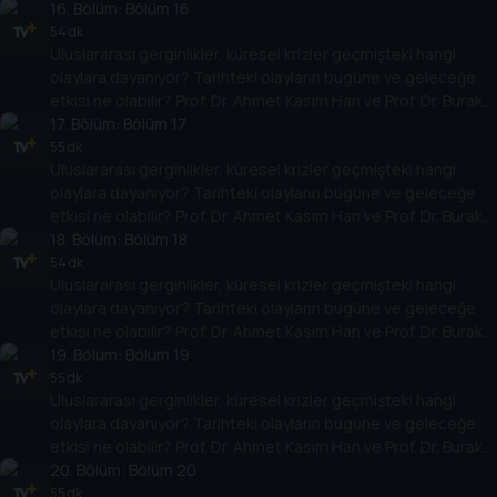
Küntay, dünyanın gündemindeki olayların tarihine, dayandığı
16
. Bölüm:
Bölüm 16
temellere yeni bir pencere açıyor. Dünyadaki güç savaşlarının
54 dk
Uluslararası gerginlikler, küresel krizler geçmişteki hangi
yarına nasıl yansıyabileceğini değerlendiriyorlar.
olaylara dayanıyor? Tarihteki olayların bugüne ve geleceğe
etkisi ne olabilir? Prof. Dr. Ahmet Kasım Han ve Prof. Dr. Burak
Küntay, dünyanın gündemindeki olayların tarihine, dayandığı
17
. Bölüm:
Bölüm 17
temellere yeni bir pencere açıyor. Dünyadaki güç savaşlarının
55 dk
Uluslararası gerginlikler, küresel krizler geçmişteki hangi
yarına nasıl yansıyabileceğini değerlendiriyorlar.
olaylara dayanıyor? Tarihteki olayların bugüne ve geleceğe
etkisi ne olabilir? Prof. Dr. Ahmet Kasım Han ve Prof. Dr. Burak
Küntay, dünyanın gündemindeki olayların tarihine, dayandığı
18
. Bölüm:
Bölüm 18
temellere yeni bir pencere açıyor. Dünyadaki güç savaşlarının
54 dk
Uluslararası gerginlikler, küresel krizler geçmişteki hangi
yarına nasıl yansıyabileceğini değerlendiriyorlar.
olaylara dayanıyor? Tarihteki olayların bugüne ve geleceğe
etkisi ne olabilir? Prof. Dr. Ahmet Kasım Han ve Prof. Dr. Burak
Küntay, dünyanın gündemindeki olayların tarihine, dayandığı
19
. Bölüm:
Bölüm 19
temellere yeni bir pencere açıyor. Dünyadaki güç savaşlarının
55 dk
Uluslararası gerginlikler, küresel krizler geçmişteki hangi
yarına nasıl yansıyabileceğini değerlendiriyorlar.
olaylara dayanıyor? Tarihteki olayların bugüne ve geleceğe
etkisi ne olabilir? Prof. Dr. Ahmet Kasım Han ve Prof. Dr. Burak
Küntay, dünyanın gündemindeki olayların tarihine, dayandığı
20
. Bölüm:
Bölüm 20
temellere yeni bir pencere açıyor. Dünyadaki güç savaşlarının
55 dk