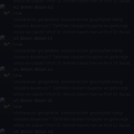
etkisi ne olabilir? Prof. Dr. Ahmet Kasım Han ve Prof. Dr. Burak
Küntay, dünyanın gündemindeki olayların tarihine, dayandığı
42
. Bölüm:
Bölüm 42
temellere yeni bir pencere açıyor. Dünyadaki güç savaşlarının
53 dk
Uluslararası gerginlikler, küresel krizler geçmişteki hangi
yarına nasıl yansıyabileceğini değerlendiriyorlar.
olaylara dayanıyor? Tarihteki olayların bugüne ve geleceğe
etkisi ne olabilir? Prof. Dr. Ahmet Kasım Han ve Prof. Dr. Burak
Küntay, dünyanın gündemindeki olayların tarihine, dayandığı
43
. Bölüm:
Bölüm 43
temellere yeni bir pencere açıyor. Dünyadaki güç savaşlarının
54 dk
Uluslararası gerginlikler, küresel krizler geçmişteki hangi
yarına nasıl yansıyabileceğini değerlendiriyorlar.
olaylara dayanıyor? Tarihteki olayların bugüne ve geleceğe
etkisi ne olabilir? Prof. Dr. Ahmet Kasım Han ve Prof. Dr. Burak
Küntay, dünyanın gündemindeki olayların tarihine, dayandığı
44
. Bölüm:
Bölüm 44
temellere yeni bir pencere açıyor. Dünyadaki güç savaşlarının
53 dk
Uluslararası gerginlikler, küresel krizler geçmişteki hangi
yarına nasıl yansıyabileceğini değerlendiriyorlar.
olaylara dayanıyor? Tarihteki olayların bugüne ve geleceğe
etkisi ne olabilir? Prof. Dr. Ahmet Kasım Han ve Prof. Dr. Burak
Küntay, dünyanın gündemindeki olayların tarihine, dayandığı
45
. Bölüm:
Bölüm 45
temellere yeni bir pencere açıyor. Dünyadaki güç savaşlarının
52 dk
Uluslararası gerginlikler, küresel krizler geçmişteki hangi
yarına nasıl yansıyabileceğini değerlendiriyorlar.
olaylara dayanıyor? Tarihteki olayların bugüne ve geleceğe
etkisi ne olabilir? Prof. Dr. Ahmet Kasım Han ve Prof. Dr. Burak
Küntay, dünyanın gündemindeki olayların tarihine, dayandığı
46
. Bölüm:
Bölüm 46