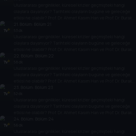
Uluslararası gerginlikler, küresel krizler geçmişteki hangi
yarına nasıl yansıyabileceğini değerlendiriyorlar.
olaylara dayanıyor? Tarihteki olayların bugüne ve geleceğe
etkisi ne olabilir? Prof. Dr. Ahmet Kasım Han ve Prof. Dr. Burak
Küntay, dünyanın gündemindeki olayların tarihine, dayandığı
21
. Bölüm:
Bölüm 21
temellere yeni bir pencere açıyor. Dünyadaki güç savaşlarının
53 dk
Uluslararası gerginlikler, küresel krizler geçmişteki hangi
yarına nasıl yansıyabileceğini değerlendiriyorlar.
olaylara dayanıyor? Tarihteki olayların bugüne ve geleceğe
etkisi ne olabilir? Prof. Dr. Ahmet Kasım Han ve Prof. Dr. Burak
Küntay, dünyanın gündemindeki olayların tarihine, dayandığı
22
. Bölüm:
Bölüm 22
temellere yeni bir pencere açıyor. Dünyadaki güç savaşlarının
58 dk
Uluslararası gerginlikler, küresel krizler geçmişteki hangi
yarına nasıl yansıyabileceğini değerlendiriyorlar.
olaylara dayanıyor? Tarihteki olayların bugüne ve geleceğe
etkisi ne olabilir? Prof. Dr. Ahmet Kasım Han ve Prof. Dr. Burak
Küntay, dünyanın gündemindeki olayların tarihine, dayandığı
23
. Bölüm:
Bölüm 23
temellere yeni bir pencere açıyor. Dünyadaki güç savaşlarının
52 dk
Uluslararası gerginlikler, küresel krizler geçmişteki hangi
yarına nasıl yansıyabileceğini değerlendiriyorlar.
olaylara dayanıyor? Tarihteki olayların bugüne ve geleceğe
etkisi ne olabilir? Prof. Dr. Ahmet Kasım Han ve Prof. Dr. Burak
Küntay, dünyanın gündemindeki olayların tarihine, dayandığı
24
. Bölüm:
Bölüm 24
temellere yeni bir pencere açıyor. Dünyadaki güç savaşlarının
56 dk
Uluslararası gerginlikler, küresel krizler geçmişteki hangi
yarına nasıl yansıyabileceğini değerlendiriyorlar.