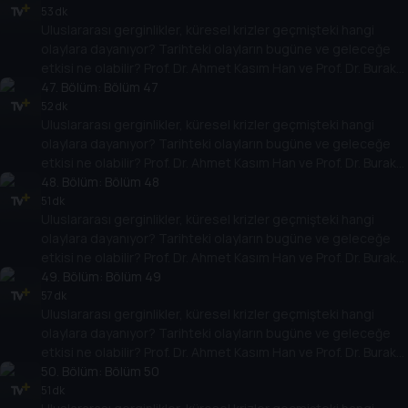
temellere yeni bir pencere açıyor. Dünyadaki güç savaşlarının
53 dk
Uluslararası gerginlikler, küresel krizler geçmişteki hangi
yarına nasıl yansıyabileceğini değerlendiriyorlar.
olaylara dayanıyor? Tarihteki olayların bugüne ve geleceğe
etkisi ne olabilir? Prof. Dr. Ahmet Kasım Han ve Prof. Dr. Burak
Küntay, dünyanın gündemindeki olayların tarihine, dayandığı
47
. Bölüm:
Bölüm 47
temellere yeni bir pencere açıyor. Dünyadaki güç savaşlarının
52 dk
Uluslararası gerginlikler, küresel krizler geçmişteki hangi
yarına nasıl yansıyabileceğini değerlendiriyorlar.
olaylara dayanıyor? Tarihteki olayların bugüne ve geleceğe
etkisi ne olabilir? Prof. Dr. Ahmet Kasım Han ve Prof. Dr. Burak
Küntay, dünyanın gündemindeki olayların tarihine, dayandığı
48
. Bölüm:
Bölüm 48
temellere yeni bir pencere açıyor. Dünyadaki güç savaşlarının
51 dk
Uluslararası gerginlikler, küresel krizler geçmişteki hangi
yarına nasıl yansıyabileceğini değerlendiriyorlar.
olaylara dayanıyor? Tarihteki olayların bugüne ve geleceğe
etkisi ne olabilir? Prof. Dr. Ahmet Kasım Han ve Prof. Dr. Burak
Küntay, dünyanın gündemindeki olayların tarihine, dayandığı
49
. Bölüm:
Bölüm 49
temellere yeni bir pencere açıyor. Dünyadaki güç savaşlarının
57 dk
Uluslararası gerginlikler, küresel krizler geçmişteki hangi
yarına nasıl yansıyabileceğini değerlendiriyorlar.
olaylara dayanıyor? Tarihteki olayların bugüne ve geleceğe
etkisi ne olabilir? Prof. Dr. Ahmet Kasım Han ve Prof. Dr. Burak
Küntay, dünyanın gündemindeki olayların tarihine, dayandığı
50
. Bölüm:
Bölüm 50
temellere yeni bir pencere açıyor. Dünyadaki güç savaşlarının
51 dk