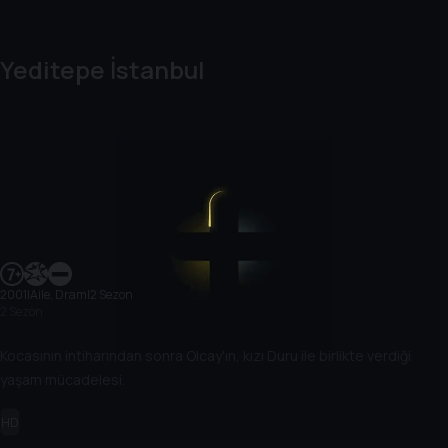
Yeditepe İstanbul
2001
|
Aile, Dram
|
2 Sezon
2 Sezon
Kocasının intiharından sonra Olcay'ın, kızı Duru ile birlikte verdiği
yaşam mücadelesi.
HD