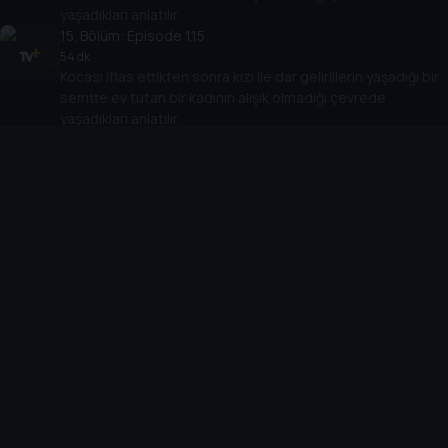
yaşadıkları anlatılır.
15
. Bölüm:
Episode 1.15
54 dk
Kocası iflas ettikten sonra kızı ile dar gelirlilerin yaşadığı bir
semtte ev tutan bir kadının alışık olmadığı çevrede
yaşadıkları anlatılır.
16
. Bölüm:
Episode 1.16
44 dk
Kocası iflas ettikten sonra kızı ile dar gelirlilerin yaşadığı bir
semtte ev tutan bir kadının alışık olmadığı çevrede
yaşadıkları anlatılır.
17
. Bölüm:
Episode 1.17
50 dk
Olcay geri döner ve Yusuf’un ona karşi olan ilgisini
Derya’dan öğrenir.
18
. Bölüm:
Episode 1.18
44 dk
Olcay’ın sakladığı silahı bulan biri, işleri karıştırır.
19
. Bölüm:
Episode 1.19
49 dk
Amir Nevzat'ın yaktığı senetler yüzünden Rüstem, Ferhan