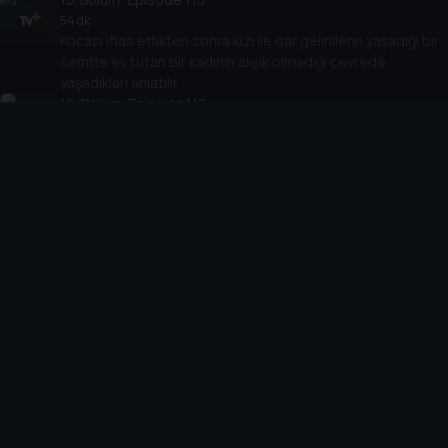
54 dk
Kocası iflas ettikten sonra kızı ile dar gelirlilerin yaşadığı bir
semtte ev tutan bir kadının alışık olmadığı çevrede
yaşadıkları anlatılır.
16
. Bölüm:
Episode 1.16
44 dk
Kocası iflas ettikten sonra kızı ile dar gelirlilerin yaşadığı bir
semtte ev tutan bir kadının alışık olmadığı çevrede
yaşadıkları anlatılır.
17
. Bölüm:
Episode 1.17
50 dk
Olcay geri döner ve Yusuf’un ona karşi olan ilgisini
Derya’dan öğrenir.
18
. Bölüm:
Episode 1.18
44 dk
Olcay’ın sakladığı silahı bulan biri, işleri karıştırır.
19
. Bölüm:
Episode 1.19
49 dk
Amir Nevzat'ın yaktığı senetler yüzünden Rüstem, Ferhan
ve Yusuf'u tehdit eder.
20
. Bölüm:
Episode 1.20