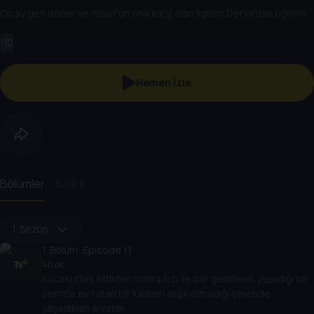
Olcay geri döner ve Yusuf’un ona karşi olan ilgisini Derya’dan öğrenir.
HD
Hemen İzle
Bölümler
Kadro
1. Sezon
1
. Bölüm:
Episode 1.1
40 dk
Kocası iflas ettikten sonra kızı ile dar gelirlilerin yaşadığı bir
semtte ev tutan bir kadının alışık olmadığı çevrede
yaşadıkları anlatılır.